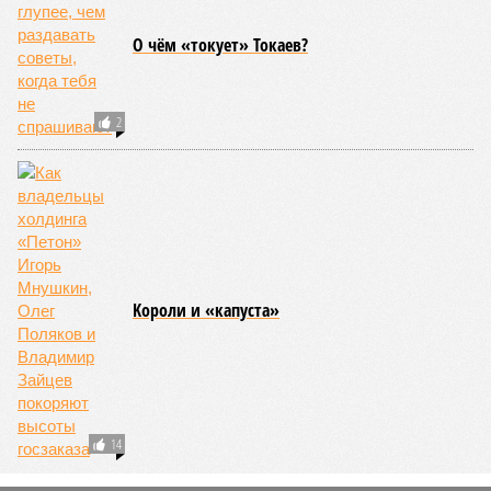
О чём «токует» Токаев?
2
Kороли и «капуста»
14