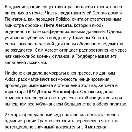
В администрации существуют разногласия относительно
виновных в утечке. Часть представителей Белого дома и
Пентагона, как передает Politico, считают ответственным
министра обороны
Пита Хегсета
, который якобы
поделился в чате конфиденциальными данными. Однако,
учитывая публичную поддержку Трампом Хегсета,
серьезных последствий для главы оборонного ведомства
не ожидается. Сам Хегсет отрицает распространение через
чат каких-либо военных планов, а Голдберг назвал эти
заявления ложными.
На фоне скандала демократы в конгрессе, по данным
Axios, рассматривают возможность инициирования
процедуры импичмента в отношении Уолтца, Хегсета и
директора ЦРУ
Джона Рэтклиффа
. Однако издание
отмечает маловероятность успеха такой инициативы при
нынешнем республиканском большинстве в обеих палатах.
27 марта федеральный суд постановил обязать членов
администрации Трампа сохранить переписку в чате как
потенциально значимый доказательный материал.