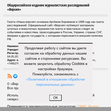
Общероссийское издание журналистских расследований
«Версия»
Газета «Наша версия» основана Артёмом Боровиком в 1998 году как газета
расследований. Официальный сайт «Версия» публикует материалы
штатных и внештатных журналистов газеты и пристально следит за
событиями и новостями, происходящими в России, Украине, странах СНГ,
Америке и других государств, с которыми пересекается внешняя политика
РФ.
Наименование:
Cетевое издание «Версия»
Продолжая работу с сайтом вы даете
Учредитель:
ООО «Версия»,
Главный редактор:
Горевой Р. Г.
согласие на обработку данных нашим
Регистрационный номер Роскомнадзора:
ЭЛ № ФС 77 - 72681 от
04.05.2018 г.
сайтом и сторонними ресурсами. Вы
Адрес электронной почты и телефон редакции:
versia@versia.ru,
можете запретить обработку Cookies в
+74952760348
настройках браузера.
Пожалуйста, ознакомьтесь с
«Политикой в отношении обработки
персональных данных»
© «Версия»
18+
Все права защищены
.
Использование материалов «Версии» без индексируемой
OK
гиперссылки запрещено
Применяются рекомендательные технологии:
СМИ2, Яндекс,
Инфокс