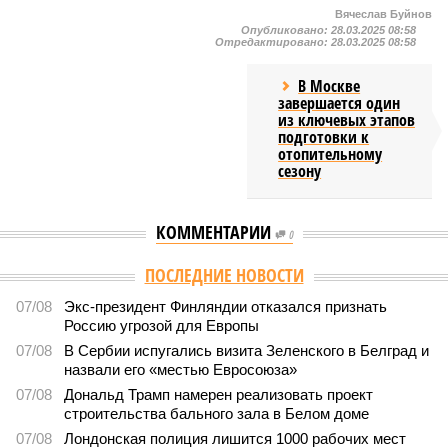
Вячеслав Буйнов
Опубликовано:
28.03.2025 08:58
Отредактировано:
28.03.2025 08:58
В Москве
завершается один
из ключевых этапов
подготовки к
отопительному
сезону
КОММЕНТАРИИ
0
ПОСЛЕДНИЕ НОВОСТИ
07/08
Экс-президент Финляндии отказался признать
Россию угрозой для Европы
07/08
В Сербии испугались визита Зеленского в Белград и
назвали его «местью Евросоюза»
07/08
Дональд Трамп намерен реализовать проект
строительства бального зала в Белом доме
07/08
Лондонская полиция лишится 1000 рабочих мест