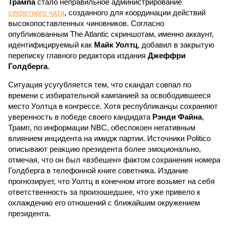
Трампа
стало неправильное администрирование
секретного чата
, созданного для координации действий
высокопоставленных чиновников. Согласно
опубликованным The Atlantic скриншотам, именно аккаунт,
идентифицируемый как
Майк Уолтц
, добавил в закрытую
переписку главного редактора издания
Джеффри
Голдберга
.
Ситуация усугубляется тем, что скандал совпал по
времени с избирательной кампанией за освободившееся
место Уолтца в конгрессе. Хотя республиканцы сохраняют
уверенность в победе своего кандидата
Рэнди Файна
,
Трамп, по информации NBC, обеспокоен негативным
влиянием инцидента на имидж партии. Источники Politico
описывают реакцию президента более эмоционально,
отмечая, что он был «взбешен» фактом сохранения номера
Голдберга в телефонной книге советника. Издание
прогнозирует, что Уолтц в конечном итоге возьмет на себя
ответственность за произошедшее, что уже привело к
охлаждению его отношений с ближайшим окружением
президента.