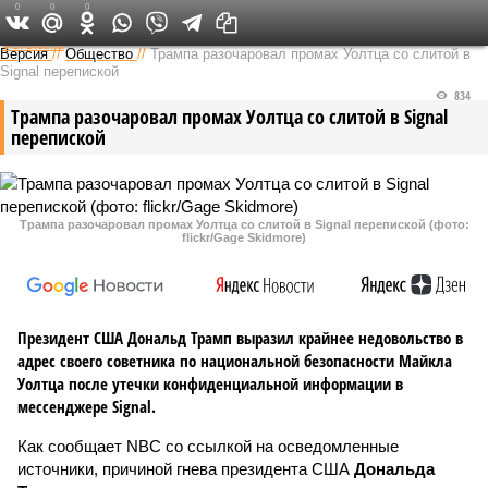
0
0
0
Федеральный выпуск
Версия
//
Общество
//
Трампа разочаровал промах Уолтца со слитой в
Signal перепиской
834
Трампа разочаровал промах Уолтца со слитой в Signal
перепиской
Трампа разочаровал промах Уолтца со слитой в Signal перепиской (фото:
flickr/Gage Skidmore)
Президент США Дональд Трамп выразил крайнее недовольство в
адрес своего советника по национальной безопасности Майкла
Уолтца после утечки конфиденциальной информации в
мессенджере Signal.
Как сообщает NBC со ссылкой на осведомленные
источники, причиной гнева президента США
Дональда