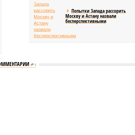
Попытки Запада рассорить
Москву и Астану назвали
бесперспективными
ОММЕНТАРИИ
0
еству свой крутой нрав – когда покажет снова?
 крутой нрав – когда покажет снова?
овечеству свой крутой нрав – когда покажет снова?
(фото: АР-ТАСС)