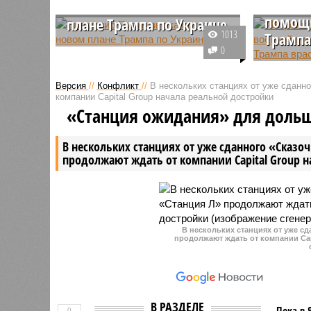
заморо
высказался о новом
помощи
плане Трампа по Украине
1013
Трампа
Президент России Владимир
0
Путин впервые официально
Решение 
прокомментировал мирный план
США о вр
Версия
//
Конфликт
//
В нескольких станциях от уже сданн
Трампа. По его мнению, план
поставок
компании Capital Group начала реальной достройки
США по Украине может стать
стало не
«Станция ожидания» для доль
основой для мирного
американ
урегулирования.
Дональда
В нескольких станциях от уже сданного «Сказо
продолжают ждать от компании Capital Group 
В нескольких станциях от уже с
продолжают ждать от компании Cap
В РАЗДЕЛЕ
Пока в 
0