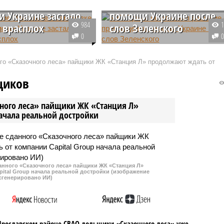
зке военной
решение о прекращении
 Украине застало
помощи Украине после
984
 врасплох
слов Зеленского
0
Министерства обороны
Как стало известно СМИ, США
еменном прекращении
оставили в силе решение о
ого «Сказочного леса» пайщики ЖК «Станция Л» продолжают ждать от
 вооружений Украине
приостановке военной помощи
ожиданностью для
Украине, несмотря на
щиков
ского президента
выраженную главой республики
 Трампа.
Владимиром Зеленским досаду
чного леса» пайщики ЖК «Станция Л»
по поводу недавнего инцидента 
начала реальной достройки
Белом доме.
данного «Сказочного леса» пайщики ЖК «Станция Л»
ital Group начала реальной достройки (изображение
сгенерировано ИИ)
Ярославском районе СВАО дольщики «Сказочного леса» уже