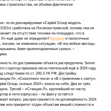
ка строительства, ни объёма фактически
с: если декларируемая «Capital Group модель
SSD») сработала на Лосиноостровской, почему она не
ачает ли отсутствие техники на площадке, что в
и Л» ещё даже не определён?
Митинги
и палаточные
х, похоже, не изменили ситуацию.
«В последние месяцы
называть даже ориентировочные сроки»
, –
ики.
нность по достраиванию объекта распределена. Seven
его структур признана несостоятельной ещё в 2024 году,
 следствием по ст. 200.3 УК РФ. Достройку
нции Л», «Сказочного леса» и «В стремлении к свету»,
tal Group, осенью 2024 г. взяла на себя. Два из трёх
даче. Третий – «Станция Л», крупнейший по числу
тир в пяти корпусах) – по факту остаётся
кает вопрос: распространяется ли договорённость 2024
ёме или приоритет отдан объектам мешей сложности и