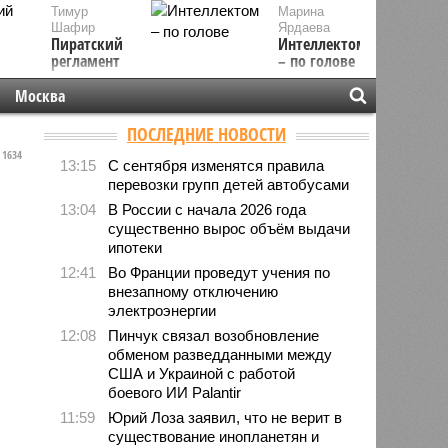
Тимур
Марина
Шафир
Ярдаева
Пиратский
Интеллектом
регламент
– по голове
Москва
ПОСЛЕДНИЕ НОВОСТИ
1634
13:15
С сентября изменятся правила
перевозки групп детей автобусами
13:04
В России с начала 2026 года
существенно вырос объём выдачи
ипотеки
12:41
Во Франции проведут учения по
внезапному отключению
электроэнергии
12:08
Пинчук связал возобновление
обменом разведданными между
США и Украиной с работой
боевого ИИ Palantir
11:59
Юрий Лоза заявил, что не верит в
существование инопланетян и