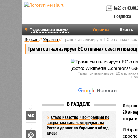
№29 от 03.08.
Подписка
Украина
Власть
Федеральный выпуск
Версия
//
Украина
//
Трамп сигнализирует ЕС о планах свес
Трамп сигнализирует ЕС о планах свести помо
Трамп сигнализирует ЕС о планах 
Com
В РАЗДЕЛЕ
Избранн
0
20 янва
Стало известно, что Франция по
сократи
закрытым каналам предлагала
0
России диалог по Украине в обход
Избра
Киева
европе