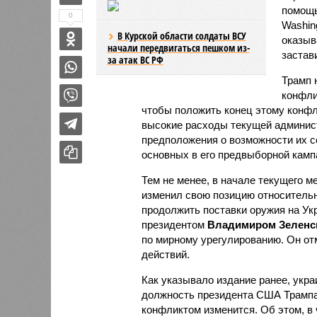
помощь
0
Washin
В Курской области солдаты ВСУ
оказыв
начали передвигаться пешком из-
застав
за атак ВС РФ
Трамп 
конфли
чтобы положить конец этому конфли
высокие расходы текущей админис
предположения о возможности их с
основных в его предвыборной камп
Тем не менее, в начале текущего 
изменил свою позицию относительн
продолжить поставки оружия на Укр
президентом
Владимиром Зеленс
по мирному урегулированию. Он от
действий.
Как указывало издание ранее, укра
должность президента США Трамп
конфликтом изменится. Об этом, в