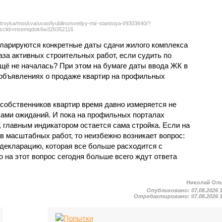
troyka/moskva/uvao/lyublino/svetlyy-mir-stantsiya-l/9303640/?
sclid=msemqdok6w326352116
екларируются конкретные даты сдачи жилого комплекса
фаза активных строительных работ, если судить по
ещё не началась? При этом на бумаге даты ввода ЖК в
объявлениях о продаже квартир на профильных
собственников квартир время давно измеряется не
ами ожиданий. И пока на профильных порталах
 главным индикатором остается сама стройка. Если на
в масштабных работ, то неизбежно возникает вопрос:
 декларацию, которая все больше расходится с
на этот вопрос сегодня больше всего ждут ответа
Николай Ол
Опубликовано:
07.08.2026 
Отредактировано:
07.08.2026 