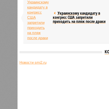
Украинскому кандидату в
конгресс США запретили
приходить на пляж после драки
К
Новости smi2.ru
Версия
//
Общество
//
Земля уже не раз показывала человеч
Последние времена
Земля уже не раз показывала человечеству свой
Земля уже не раз показывала чел