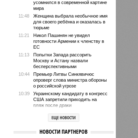
усомнился в современной картине
мира
11:48
Женщина выбрала необычное имя
для своего ребёнка и оказалась в
тюрьме
11:21
Никол Пашинян не увидел
готовности Армении к членству в
ЕС
11:13
Попытки Запада рассорить
Москву и Астану назвали
бесперспективными
10:44
Премьер Литвы Синкявичюс
опроверг слова министра обороны
о российской угрозе
10:39
Украинскому кандидату в конгресс
США запретили приходить на
пляж после драки
10:33
Аргентина и Мексика поддержали
ЕЩЕ НОВОСТИ
Инфантино после его промаха с
попыткой продать долю ЧМ
НОВОСТИ ПАРТНЕРОВ
10:28
Крупнейшие финансовые