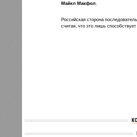
Майкл Макфол
.
Российская сторона последователь
считая, что это лишь способствует
К
AP: ре
Владимир Путин