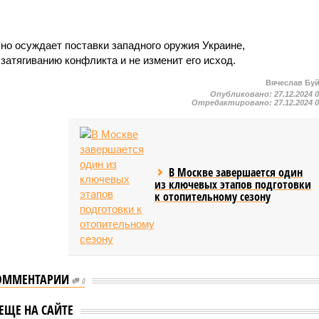
но осуждает поставки западного оружия Украине,
 затягиванию конфликта и не изменит его исход.
Вячеслав Бу
Опубликовано:
27.12.2024 
Отредактировано:
27.12.2024 
В Москве завершается один
из ключевых этапов подготовки
к отопительному сезону
ОММЕНТАРИИ
0
шение Пентагона о
NYT: Трамп не отменил
ЕЩЕ НА САЙТЕ