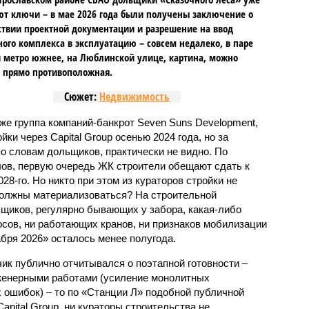
т ключи – в мае 2026 года были получены заключение о
ствии проектной документации и разрешение на ввод
го комплекса в эксплуатацию – совсем недалеко, в паре
 метро южнее, на Люблинской улице, картина, можно
, прямо противоположная.
Сюжет:
Недвижимость
же группа компаний-банкрот Seven Suns Development,
ки через Capital Group осенью 2024 года, но за
о словам дольщиков, практически не видно. По
ов, первую очередь ЖК строители обещают сдать к
028-го. Но никто при этом из кураторов стройки не
 должны материализоваться? На строительной
щиков, регулярно бывающих у забора, какая-либо
осов, ни работающих кранов, ни признаков мобилизации
абря 2026» осталось менее полугода.
ик публично отчитывался о поэтапной готовности –
нженерными работами (усиление монолитных
 ошибок) – то по «Станции Л» подобной публичной
apital Group, ни кураторы строительства не