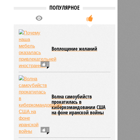
ПОПУЛЯРНОЕ
Воплощение желаний
2
Волна самоубийств
прокатилась в
киберкомандовании США
на фоне иранской войны
1