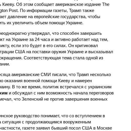
 Киеву. Об этом сообщает американское издание The
gton Post. По информации газеты, Трамп также
ает давление на европейские государства, чтобы
ить их увеличить объем помощи Украине.
неоднократно утверждал, что способен завершить
кт на Украине за 24 часа и активно работает над тем,
кту, если это будет в его силах. Он критиковал
трации США на поставки оружия Украине и высказывал
окращения. Соответствующая тема стала одной из
ании.
месяца американские СМИ писали, что Трамп несколько
о оказания военной помощи Киеву и намерен
аину. В то же время, политик встречался с украинским
ким
и обсуждал с ним возможность начала переговоров
мечал, что Зеленский не против завершения военных
инское руководство понимает, что со вступлением в
а ситуация с продолжающимся вооруженным
 частности, газете заявил бывший посол США в Москве