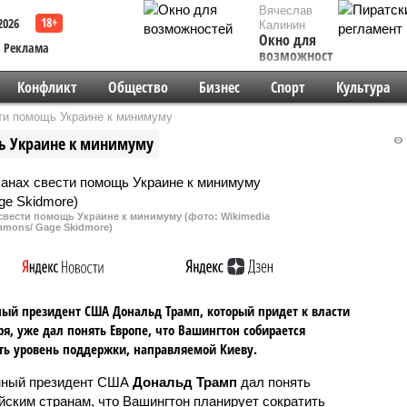
Вячеслав
2026
Калинин
Окно для
Реклама
возможностей
Конфликт
Общество
Бизнес
Спорт
Культура
ти помощь Украине к минимуму
щь Украине к минимуму
свести помощь Украине к минимуму (фото: Wikimedia
mons/ Gage Skidmore)
ый президент США Дональд Трамп, который придет к власти
ря, уже дал понять Европе, что Вашингтон собирается
ть уровень поддержки, направляемой Киеву.
нный президент США
Дональд Трамп
дал понять
йским странам, что Вашингтон планирует сократить