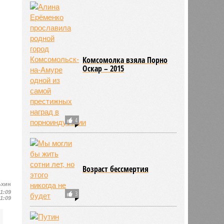
Комсомолка взяла Порно
Оскар – 2015
4
Возраст бессмертия
ьхин
11:09
3
11:09