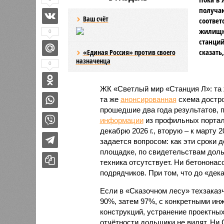
получаю
Ваш счёт
соответ
жилищно
0
станций
сказать
«Единая Россия» против своего
назначенца
0
ЖК «Светлый мир «Станция Л»: та 
та же
анонсированная
схема дострой
прошедшие два года результатов, п
информации
из профильных портал
декабрю 2026 г., вторую – к марту 2
задается вопросом: как эти сроки
площадке, по свидетельствам доль
техника отсутствует. Ни бетононас
подрядчиков. При том, что до «дек
Если в «Сказочном лесу» техзаказч
90%, затем 97%, с конкретными и
конструкций, устранение проектных
отчётности дольщики не видят. Ни C