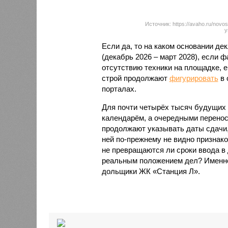
Источник: https://avaho.ru/novos
y
Если да, то на каком основании д
(декабрь 2026 – март 2028), если 
отсутствию техники на площадке, 
строй продолжают
фигурировать
в 
порталах.
Для почти четырёх тысяч будущих 
календарём, а очередными перенос
продолжают указывать даты сдачи,
ней по-прежнему не видно признако
не превращаются ли сроки ввода в
реальным положением дел? Именно 
дольщики ЖК «Станция Л».