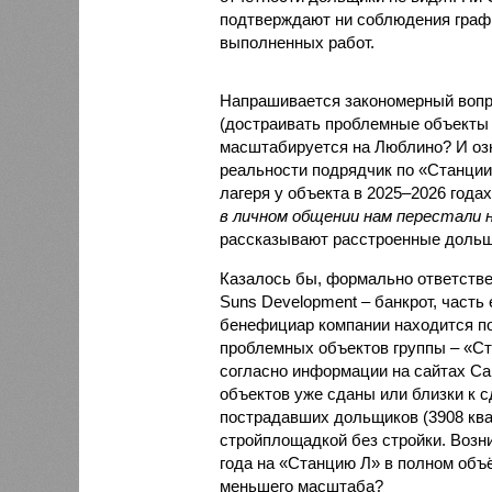
подтверждают ни соблюдения графи
выполненных работ.
Напрашивается закономерный вопро
(достраивать проблемные объекты 
масштабируется на Люблино? И озн
реальности подрядчик по «Станци
лагеря у объекта в 2025–2026 года
в личном общении нам перестали 
рассказывают расстроенные дольщ
Казалось бы, формально ответстве
Suns Development – банкрот, часть 
бенефициар компании находится под
проблемных объектов группы – «Ста
согласно информации на сайтах Capi
объектов уже сданы или близки к с
пострадавших дольщиков (3908 квар
стройплощадкой без стройки. Возни
года на «Станцию Л» в полном объ
меньшего масштаба?