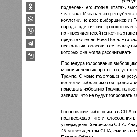
респуб
подведены его итоги в штатах, выя
человека. Изначально республикан
коллегии, но двое выборщиков из 
народа: один из них проголосовал 
по «президентской гонке» на этапе
представителей Рона Пола. Что ка
нескольких голосов: в ее пользу в
которых она могла рассчитывать.
Процедура голосования выборщиков
многочисленных протестов, устрое
Трампа. С момента оглашения резул
коллегии выборщиков ее представ
помешать избранию Трампа на пост
заявили, что не будут голосовать з
Голосование выборщиков в США нос
подтверждают итоги голосования в
утверждены Конгрессом США. Инауг
45-м президентом США, сменив на 