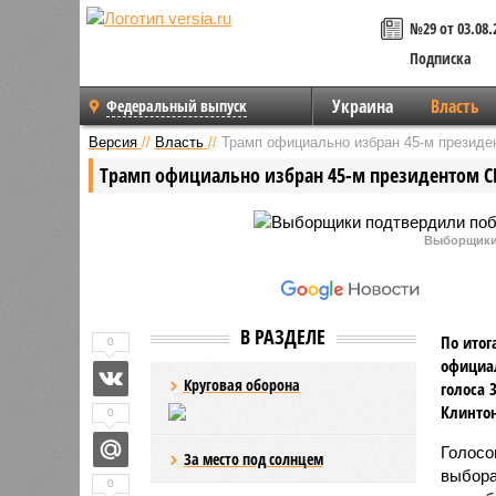
№29 от 03.08.
Подписка
Украина
Власть
Федеральный выпуск
Версия
//
Власть
//
Трамп официально избран 45-м презид
Трамп официально избран 45-м президентом 
Выборщики
В РАЗДЕЛЕ
По итог
0
официал
Круговая оборона
голоса 
Клинтон
0
Голосо
За место под солнцем
выбора
0