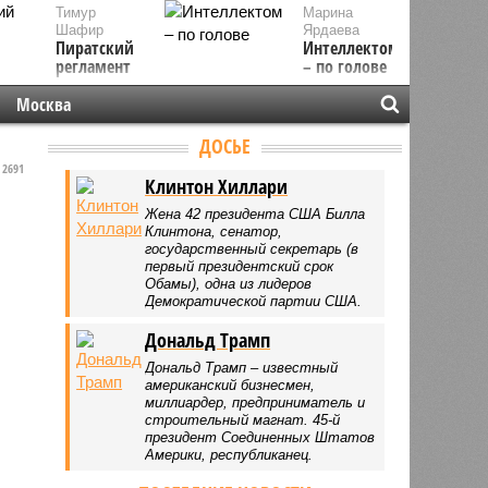
Тимур
Марина
Шафир
Ярдаева
Пиратский
Интеллектом
регламент
– по голове
Москва
ДОСЬЕ
2691
Клинтон Хиллари
Жена 42 президента США Билла
Клинтона, сенатор,
государственный секретарь (в
первый президентский срок
Обамы), одна из лидеров
Демократической партии США.
Дональд Трамп
Дональд Трамп – известный
американский бизнесмен,
миллиардер, предприниматель и
строительный магнат. 45-й
президент Соединенных Штатов
Америки, республиканец.