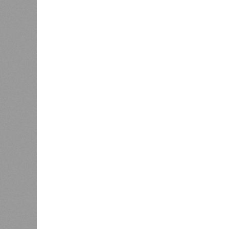
сказать
«Единая Россия» против своего
назначенца
0
ЖК «Светлый мир «Станция Л»: та 
та же
анонсированная
схема дострой
прошедшие два года результатов, п
информации
из профильных портал
декабрю 2026 г., вторую – к марту 2
задается вопросом: как эти сроки
площадке, по свидетельствам доль
техника отсутствует. Ни бетононас
подрядчиков. При том, что до «дек
Если в «Сказочном лесу» техзаказч
90%, затем 97%, с конкретными и
конструкций, устранение проектных
отчётности дольщики не видят. Ни C
подтверждают ни соблюдения графи
выполненных работ.