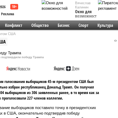
Вячеслав
2026
Калинин
Окно для
Реклама
возможностей
Конфликт
Общество
Бизнес
Спорт
Культура
ентом США
США
 подтвердили победу Трампа
ам голосования выборщиков 45-м президентом США был
ьно избран республиканец Дональд Трамп. Он получил
304 выборщиков из 306 заявленных ранее, в то время как за
 проголосовали 227 членов коллегии.
вание выборщиков поставило точку в президентских
х в США, окончательно подтвердив победу