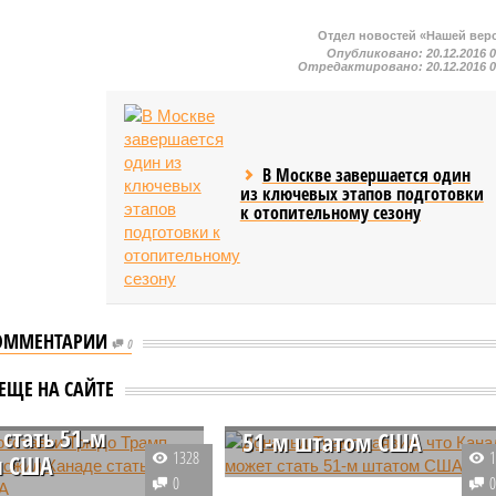
Отдел новостей «Нашей вер
Опубликовано:
20.12.2016 
Отредактировано:
20.12.2016 
В Москве завершается один
из ключевых этапов подготовки
к отопительному сезону
ОММЕНТАРИИ
0
е отставки Трюдо
Дональд Трамп заявил,
ЕЩЕ НА САЙТЕ
снова предложил
что Канада может стать
 стать 51-м
51-м штатом США
1328
м США
Избранный президент США
0