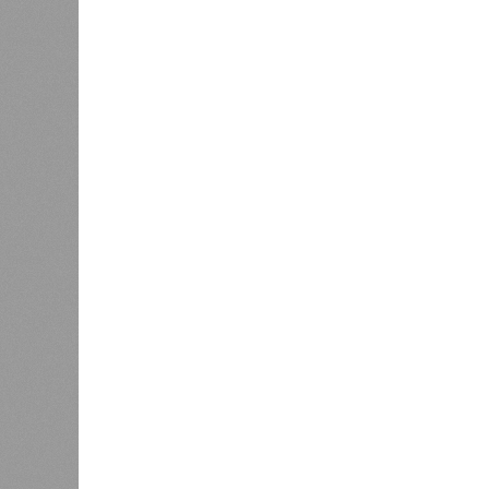
приходить на пляж после драки
К
Новости smi2.ru
Версия
//
Общество
//
Земля уже не раз показывала человеч
Последние времена
Земля уже не раз показывала человечеству свой