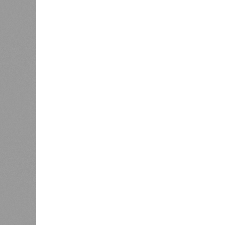
Если да, то на каком основании д
(декабрь 2026 – март 2028), если 
отсутствию техники на площадке, 
строй продолжают
фигурировать
в 
порталах.
Для почти четырёх тысяч будущих 
календарём, а очередными перенос
продолжают указывать даты сдачи,
ней по-прежнему не видно признако
не превращаются ли сроки ввода в
реальным положением дел? Именно 
дольщики ЖК «Станция Л».
Украинскому кандидату в
конгресс США запретили