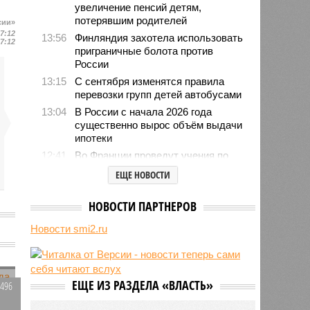
увеличение пенсий детям,
потерявшим родителей
сии»
07:12
13:56
Финляндия захотела использовать
07:12
приграничные болота против
России
13:15
С сентября изменятся правила
перевозки групп детей автобусами
13:04
В России с начала 2026 года
существенно вырос объём выдачи
ипотеки
12:41
Во Франции проведут учения по
внезапному отключению
ЕЩЕ НОВОСТИ
электроэнергии
12:08
Пинчук связал возобновление
НОВОСТИ ПАРТНЕРОВ
обменом разведданными между
США и Украиной с работой
Новости smi2.ru
боевого ИИ Palantir
11:59
Юрий Лоза заявил, что не верит в
существование инопланетян и
усомнился в современной картине
ЕЩЕ ИЗ РАЗДЕЛА «ВЛАСТЬ»
1496
мира
0