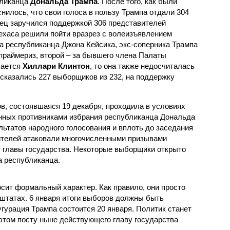
ликанца
Дональда Трампа
. После того, как были
снилось, что свои голоса в пользу Трампа отдали 304
ец заручился поддержкой 306 представителей
Техаса решили пойти вразрез с волеизъявлением
за республиканца Джона Кейсика, экс-соперника Трампа
 праймериз, второй – за бывшего члена Палаты
сается
Хиллари Клинтон
, то она также недосчиталась
ысказались 227 выборщиков из 232, на поддержку
, состоявшаяся 19 декабря, проходила в условиях
нных противниками избрания республиканца Дональда
ьтатов народного голосования и вплоть до заседания
ителей атаковали многочисленными призывами
 главы государства. Некоторые выборщики открыто
а республиканца.
ит формальный характер. Как правило, они просто
 штатах. 6 января итоги выборов должны быть
урация Трампа состоится 20 января. Политик станет
этом посту ныне действующего главу государства