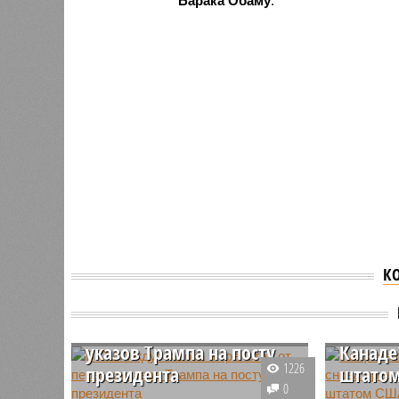
Барака Обаму
.
К
В США ждут «шока и
На фон
трепета» от первых
Трамп 
указов Трампа на посту
Канаде
1226
президента
штато
0