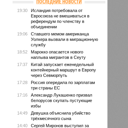
ПОСЛЕДНИЕ НОВОСТИ
19:30
Исландия потребовала от
Евросоюза не вмешиваться в
референдум по членству в
объединении
19:06
Ставшего мемом американца
Уолкера вызвали в миграционную
службу
18:52
Марокко опасается нового
наплыва мигрантов в Сеуту
17:37
Китай запускает еженедельный
контейнерный маршрут в Европу
через Севморпуть
17:28
Россия опередила по зарплатам
три страны ЕС
17:16
Александр Лукашенко призвал
белорусов скупать пустующие
избы
14:49
Девушка объяснила убийство
трёхмесячного сына
14:40
Сергей Миронов выступил за