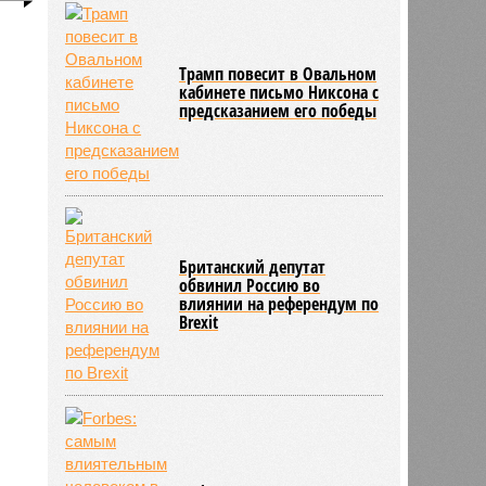
11:48
Женщина выбрала необычное имя
и
для своего ребёнка и оказалась в
тюрьме
Трамп повесит в Овальном
193
кабинете письмо Никсона с
предсказанием его победы
Британский депутат
обвинил Россию во
влиянии на референдум по
Brexit