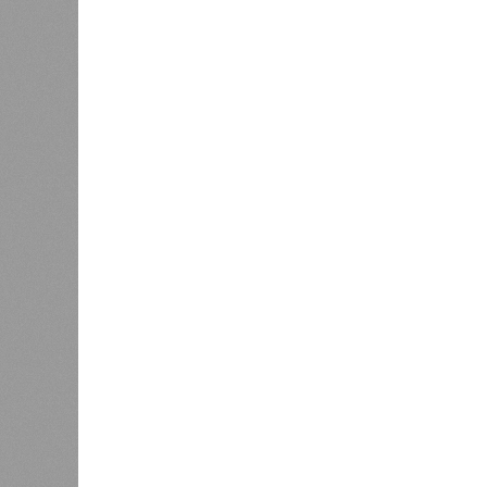
Напрашивается закономерный вопро
(достраивать проблемные объекты 
масштабируется на Люблино? И озн
реальности подрядчик по «Станци
лагеря у объекта в 2025–2026 года
в личном общении нам перестали 
рассказывают расстроенные дольщ
Казалось бы, формально ответстве
Suns Development – банкрот, часть 
бенефициар компании находится под
проблемных объектов группы – «Ста
согласно информации на сайтах Capi
объектов уже сданы или близки к с
пострадавших дольщиков (3908 квар
стройплощадкой без стройки. Возни
года на «Станцию Л» в полном объ
меньшего масштаба?
Источник: https://avaho.ru/novos
y