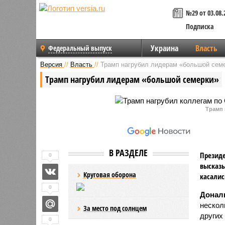
№29 от 03.08.
Подписка
Украина
Власть
Федеральный выпуск
Версия
//
Власть
//
Трамп нагрубил лидерам «большой сем
Трамп нагрубил лидерам «большой семерки»
Трамп 
В РАЗДЕЛЕ
Президе
0
высказы
Круговая оборона
касалис
0
Донал
нескол
За место под солнцем
других 
0