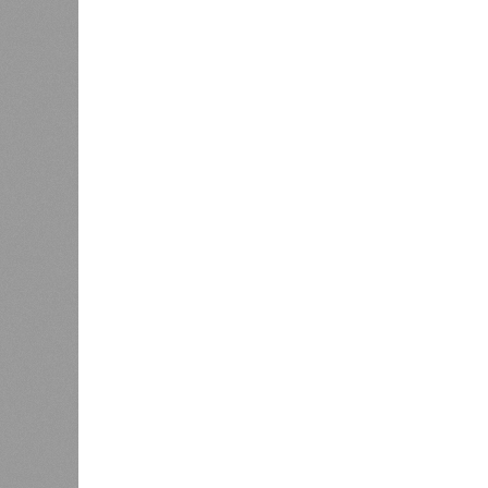
расположены на очень активных ли
центральная часть США – причина
Землетрясения средней силы – явле
периодически, раз в несколько стол
примеру, в самом конце 2004 года 
Суматра, а следом пошли огромные
тыс. погибших.
На втором месте в рейтинге A-Z An
относятся: побережье Индийского о
также некоторые районы Карибского
уже не только Поднебесная с Индие
«Бронзу» получают извержения су
может случиться, если окончатель
только уничтожением части Соеди
вплоть до возникновения «вулканич
не стоит сбрасывать со счетов. Ра
районы.
Невидимый убийца
Упоминают эксперты и жару вкупе