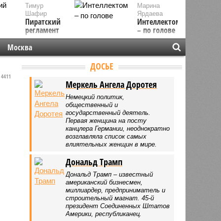
Тимур
Марина
Шафир
Ярдаева
Пиратский
Интеллектом
регламент
– по голове
Москва
ДОСЬЕ
4411
Меркель Ангела Доротея
Немецкий политик,
общественный и
государственный деятель.
Первая женщина на посту
канцлера Германии, неоднократно
возглавляла список самых
влиятельных женщин в мире.
Дональд Трамп
Дональд Трамп – известный
американский бизнесмен,
миллиардер, предприниматель и
строительный магнат. 45-й
президент Соединенных Штатов
Америки, республиканец.