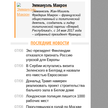
Эммануэль Макрон
Эмманюэль Жан-Мишель
Фредерик Макрон – французский
общественный и политический
деятель, создатель и лидер
политической партии «Вперед,
Республика!», с 14 мая 2017 года
– избранный президент Франции.
ПОСЛЕДНИЕ НОВОСТИ
07/08
Экс-президент Финляндии
отказался признать Россию
угрозой для Европы
07/08
В Сербии испугались визита
Зеленского в Белград и назвали
его «местью Евросоюза»
07/08
Дональд Трамп намерен
реализовать проект строительства
бального зала в Белом доме
07/08
Лондонская полиция лишится 1000
рабочих мест
07/08
Прогулявшуюся голой по Москве