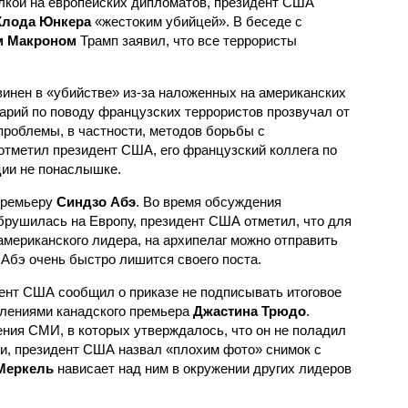
лкой на европейских дипломатов, президент США
Клода Юнкера
«жестоким убийцей». В беседе с
м Макроном
Трамп заявил, что все террористы
нен в «убийстве» из-за наложенных на американских
рий по поводу французских террористов прозвучал от
проблемы, в частности, методов борьбы с
тметил президент США, его французский коллега по
ции не понаслышке.
премьеру
Синдзо Абэ
. Во время обсуждения
брушилась на Европу, президент США отметил, что для
американского лидера, на архипелаг можно отправить
 Абэ очень быстро лишится своего поста.
ент США сообщил о приказе не подписывать итоговое
влениями канадского премьера
Джастина Трюдо
.
ения СМИ, в которых утверждалось, что он не поладил
ти, президент США назвал «плохим фото» снимок с
Меркель
нависает над ним в окружении других лидеров