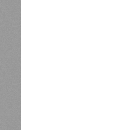
исследователей в организации кон
разберётся, как и где уменьшить 
Да, на
(фото: en.wikipedia.org)
единст
полноц
жизнь уничтожить. Так уж вышло, 
всевозможные геологические, мете
человека довольно опасны. Или по
Все стихии сразу
Около 100 лет назад в Поднебесно
тремя несчастьями. Страну послед
паводок, невероятные ливни. Неск
стихий. Вот что тогда приключилось
Зима 1931 года выдалась в Китае 
образовалось огромное количество
суши, продолжавшегося с 1928-го. 
устремился в реки, начался небы
наводнением, которое обильные вес