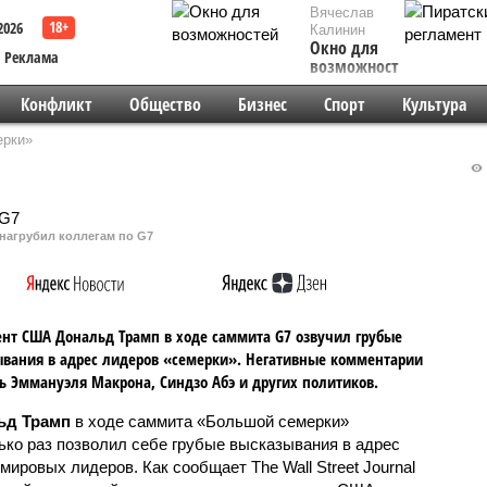
Вячеслав
2026
Калинин
Окно для
Реклама
возможностей
Конфликт
Общество
Бизнес
Спорт
Культура
ерки»
нагрубил коллегам по G7
нт США Дональд Трамп в ходе саммита G7 озвучил грубые
вания в адрес лидеров «семерки». Негативные комментарии
ь Эммануэля Макрона, Синдзо Абэ и других политиков.
ьд Трамп
в ходе саммита «Большой семерки»
ько раз позволил себе грубые высказывания в адрес
мировых лидеров. Как сообщает The Wall Street Journal