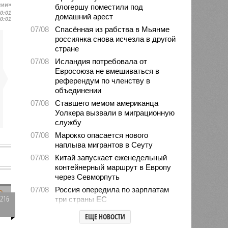
сии»
блогершу поместили под
10:01
домашний арест
10:01
07/08
Спасённая из рабства в Мьянме
россиянка снова исчезла в другой
стране
07/08
Исландия потребовала от
Евросоюза не вмешиваться в
референдум по членству в
объединении
07/08
Ставшего мемом американца
Уолкера вызвали в миграционную
службу
07/08
Марокко опасается нового
наплыва мигрантов в Сеуту
07/08
Китай запускает еженедельный
контейнерный маршрут в Европу
через Севморпуть
07/08
Россия опередила по зарплатам
1216
три страны ЕС
0
07/08
Александр Лукашенко призвал
ЕЩЕ НОВОСТИ
белорусов скупать пустующие