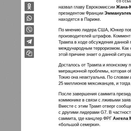
со ссы
назвал главу Еврокомиссии
Жана-
президентом Франции
Эммануэле
находятся в Париже.
По мнению лидера США, Юнкер пови
производителей штрафов. Коммента
Трампа в ходе обсуждения данной 
международным терроризмом. Как о
этой причине знает о данной ситуа
Досталось от Трампа и японскому 
миграционной проблемы, которая о
Токио она неактуальна. По словам 
25 миллионов мексиканцев, и тогда
После завершения саммита презид
коммюнике в связи с лживыми зая
Вместе с этим Трамп отверг сообщ
с другими лидерами G7. В частнос
саммита, где канцлер ФРГ
Ангела 
«большой семерки».