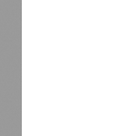
преобразовалось в массовый потоп
циклонами. Последствия оказались
территорию в 180 тыс. квадратных 
Курским или Калужским областям, 
В общем, недаром события 1931-го
смертоносных стихийных бедствий,
пострадавших в тот год достигло 5
составило 4 миллиона. Впрочем, для
года вода прорвала многочисленны
Северный Китай, так как местность
препятствий на своём пути, уничто
квадратных километров (а это бол
2 млн человек остались без крова,
спровоцированной катастрофой па
Третье место по кровожадности в р
бедствий занимает смертоносный ц
ставший самым мощным среди себе
наблюдений. Он поразил территори
тогда называвшейся Восточным Пак
штата Западная Бенгалия. Шторма 