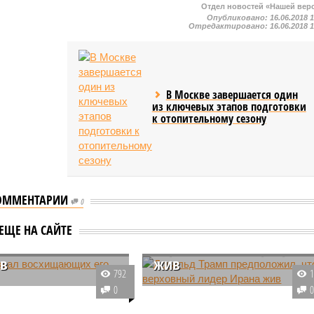
Отдел новостей «Нашей вер
Опубликовано:
16.06.2018 
Отредактировано:
16.06.2018 
В Москве завершается один
из ключевых этапов подготовки
к отопительному сезону
ОММЕНТАРИИ
0
Дональд Трамп
назвал
предположил, что
ЕЩЕ НА САЙТЕ
щающих его
верховный лидер Ирана
ов
жив
792
т Соединённых Штатов
Президент США Дональд Трамп
0
Трамп назвал
допускает, что аятолла