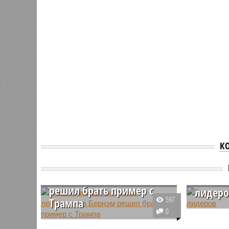
К
Новый лидер британских
Трамп 
лейбористов Бернэм
восхи
решил брать пример с
лидер
597
Трампа
Президен
0
Лидер Лейбористской партии
Дональд 