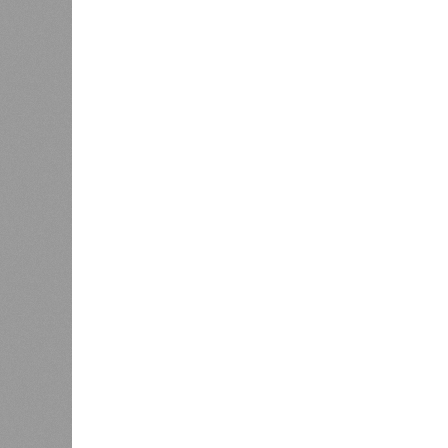
полумиллиона человек.
Кажется, стремящаяся сохранить с
знала о том, какие именно страны 
«грязными» в плане производств, 
их демографию. А как ещё объяснить
природных катастроф почти все ме
Пакистане, Бангладеш и Турции? Ч
никогда не затрагивали, здесь бе
эпидемии вроде бубонной чумы (200
17,4 до 100 млн погибших во всём м
Когда земля – дыбом
Но это дела давно минувших дней.
A-Z Animals, основываясь на совр
тенденциях, составили свой списо
бедствий, угрожающих человечеству
«Золото» получили землетрясения.
Тихоокеанское вулканическое огне
западное побережье Северной и Юж