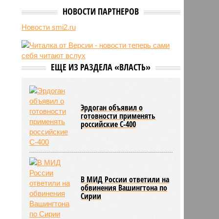
избы
НОВОСТИ ПАРТНЕРОВ
07/08
Девушка объяснила убийство
705
трёхмесячного сына
Новости smi2.ru
07/08
Сергей Миронов выступил за
увеличение пенсий детям,
потерявшим родителей
ЕЩЕ ИЗ РАЗДЕЛА «ВЛАСТЬ»
07/08
Финляндия захотела использовать
приграничные болота против
России
Эрдоган объявил о
готовности применять
российские С-400
В МИД России ответили на
обвинения Вашингтона по
Сирии