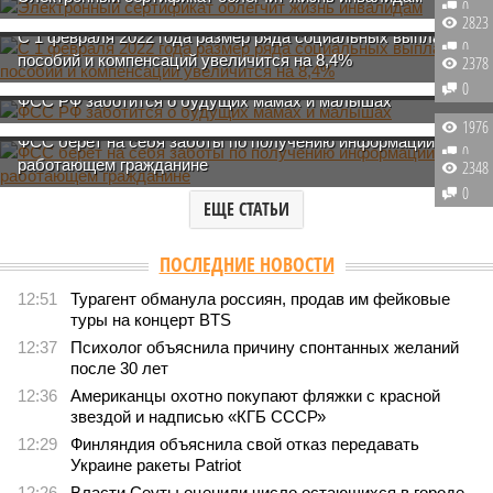
Получите больше
0
2823
С 1 февраля 2022 года размер ряда социальных выплат,
0
Семейные радости
пособий и компенсаций увеличится на 8,4%
2378
0
Активное внимание
ФСС РФ заботится о будущих мамах и малышах
1976
ФСС берёт на себя заботы по получению информации о
0
работающем гражданине
2348
0
ЕЩЕ СТАТЬИ
ПОСЛЕДНИЕ НОВОСТИ
12:51
Турагент обманула россиян, продав им фейковые
туры на концерт BTS
12:37
Психолог объяснила причину спонтанных желаний
после 30 лет
12:36
Американцы охотно покупают фляжки с красной
звездой и надписью «КГБ СССР»
12:29
Финляндия объяснила свой отказ передавать
Украине ракеты Patriot
12:26
Власти Сеуты оценили число остающихся в городе