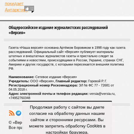
Поделить Антарктиду
12
Общероссийское издание журналистских расследований
«Версия»
Газета «Наша версия» основана Артёмом Боровиком в 1998 году как газета
расследований. Официальный сайт «Версия» публикует материалы
штатных и внештатных журналистов газеты и пристально следит за
событиями и новостями, происходящими в России, Украине, странах СНГ,
Америке и других государств, с которыми пересекается внешняя политика
РФ.
Наименование:
Cетевое издание «Версия»
Продолжая работу с сайтом вы даете
Учредитель:
ООО «Версия»,
Главный редактор:
Горевой Р. Г.
согласие на обработку данных нашим
Регистрационный номер Роскомнадзора:
ЭЛ № ФС 77 - 72681 от
04.05.2018 г.
сайтом и сторонними ресурсами. Вы
Адрес электронной почты и телефон редакции:
versia@versia.ru,
можете запретить обработку Cookies в
+74952760348
настройках браузера.