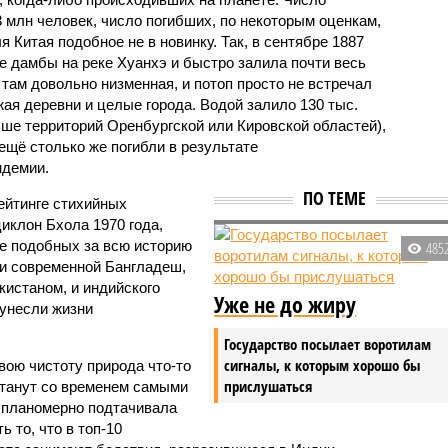
3 млн человек, число погибших, по некоторым оценкам,
 Китая подобное не в новинку. Так, в сентябре 1887
е дамбы на реке Хуанхэ и быстро залила почти весь
 там довольно низменная, и потоп просто не встречал
жая деревни и целые города. Водой залило 130 тыс.
ьше территорий Оренбургской или Кировской областей),
 ещё столько же погибли в результате
ндемии.
ПО ТЕМЕ
ейтинге стихийных
иклон Бхола 1970 года,
 подобных за всю историю
485
и современной Бангладеш,
истаном, и индийского
Уже не до жиру
унесли жизни
Государство посылает воротилам
сигналы, к которым хорошо бы
вою чистоту природа что-то
прислушаться
станут со временем самыми
и планомерно подтачивала
 то, что в топ-10