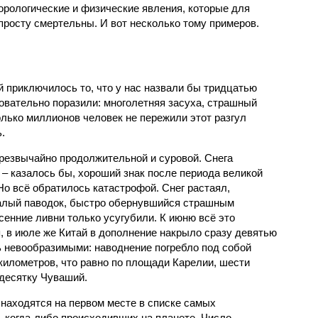
орологические и физические явления, которые для
просту смертельны. И вот несколько тому примеров.
й приключилось то, что у нас назвали бы тридцатью
овательно поразили: многолетняя засуха, страшный
олько миллионов человек не пережили этот разгул
.
чрезвычайно продолжительной и суровой. Снега
 – казалось бы, хороший знак после периода великой
Но всё обратилось катастрофой. Снег растаял,
валый паводок, быстро обернувшийся страшным
енние ливни только усугубили. К июню всё это
, в июле же Китай в дополнение накрыло сразу девятью
 невообразимыми: наводнение погребло под собой
километров, что равно по площади Карелии, шести
десятку Чуваший.
 находятся на первом месте в списке самых
 когда-либо происходивших на планете. Число