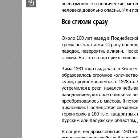
всевозможные геологические, мете
человека довольно опасны. Или по
Все стихии сразу
Около 100 лет назад в Поднебесно
тремя несчастьями. Страну послед
паводок, невероятные ливни. Неск
стихий. Вот что тогда приключилось
Зима 1931 года выдалась в Китае 
образовалось огромное количество
суши, продолжавшегося с 1928-го. 
устремился в реки, начался небы
наводнением, которое обильные вес
преобразовалось в массовый потоп
циклонами. Последствия оказались
территорию в 180 тыс. квадратных 
Курским или Калужским областям, 
В общем, недаром события 1931-го
смертоносных стихийных бедствий,