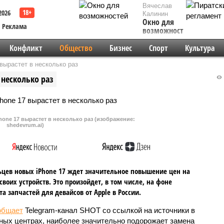
Вячеслав
2026
Калинин
Окно для
Реклама
возможностей
Конфликт
Общество
Бизнес
Спорт
Культура
вырастет в несколько раз
 несколько раз
one 17 вырастет в несколько раз (изображение:
shedevrum.ai)
цев новых iPhone 17 ждет значительное повышение цен на
своих устройств. Это произойдет, в том числе, на фоне
а запчастей для девайсов от Apple в России.
общает
Telegram-канал SHOT со ссылкой на источники в
ных центрах, наиболее значительно подорожает замена