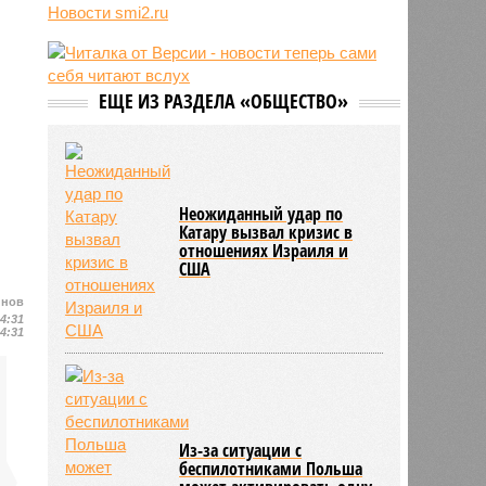
06/08
Euractiv: закрытие границы с
Раскрыты подробности
Россией спровоцировало спад
тайных переговоров
экономики Финляндии
Германии и России в Баку
06/08
Минобрнауки осенью примет
решение о правилах приёма на
РИА Новости: цены на
платные места в вузах
бензин упали в 23 регионах
России
Новости smi2.ru
ЕЩЕ ИЗ РАЗДЕЛА «ОБЩЕСТВО»
йнов
14:31
14:31
Неожиданный удар по
Катару вызвал кризис в
отношениях Израиля и
США