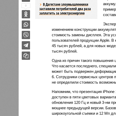
аккуму
В Дагестане злоумышленники
0
заставили потребителей два раза
пример
заплатить за электроэнергию
состав
Экспер
изменением конструкции аккумулято
стоимость замены дисплея. Эта ус
пользователей продукции Apple. В 
45 тысяч рублей, а для новых моде
тысяч рублей.
Одна из причин такого повышения це
Что касается последнего, специали
может быть подвержен деформации
6. Сотрудники сервисных центров п
не определили стоимость возможны
Напомним, что презентация iPhone
доступен в пяти цветовых варианта
обновления 120 Гц и новый 3-нм пр
мощнее предыдущей версии. Базов
широкоугольной съемки и 12 Мп дл