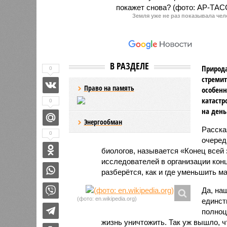
вакансии, после чего проводят с
соискателями дистанционное
Земля уже не раз показывала чел
собеседование.
В РАЗДЕЛЕ
Природа
0
стремит
Право на память
особенн
катастр
0
на день
Энергообман
Расск
0
очеред
биологов, называется «Конец всей
исследователей в организации кон
разберётся, как и где уменьшить 
Да, на
(фото: en.wikipedia.org)
единст
полноц
жизнь уничтожить. Так уж вышло, 