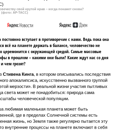
овечеству свой крутой нрав – когда покажет снова?
(фото: АР-ТАСС)
 постоянно вступает в противоречие с нами. Ведь пока она
ся всё на планете держать в балансе, человечество не
о церемонится с окружающей средой. Самые массовые
офы в прошлом – какими они были? Какие ждут нас со дня
 и чем грозят?
аз
Стивена Кинга
, в котором описывались последствия
ного апокалипсиса, искусственно вызванного группой
 этой мерзости». В реальной жизни участия пытливых
ца света может не понадобиться: природа сама
масштабы человеческой популяции.
ша любимая маленькая планета может быть
венной, где в пределах Солнечной системы есть
енная жизнь, но Земля также регулярно пытается эту
что внутренние процессы на планете включают в себя