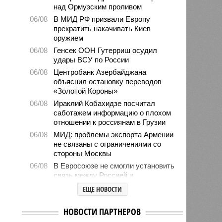
над Ормузским проливом
06/08
В МИД РФ призвали Европу
прекратить накачивать Киев
оружием
06/08
Генсек ООН Гутерриш осудил
удары ВСУ по России
06/08
Центробанк Азербайджана
объяснил остановку переводов
«Золотой Короны»
06/08
Ираклий Кобахидзе посчитал
саботажем информацию о плохом
отношении к россиянам в Грузии
06/08
МИД: проблемы экспорта Армении
не связаны с ограничениями со
стороны Москвы
06/08
В Евросоюзе не смогли установить
связь между Россией и
миграционным кризисом в Сеуте
ЕЩЕ НОВОСТИ
06/08
Ямпольская объяснила причины
проблем с поступлением в
НОВОСТИ ПАРТНЕРОВ
ведущие вузы страны