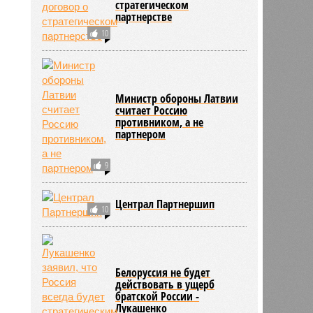
Эрозия доверия
14
Россия и Аргентина
подпишут договор о
стратегическом
партнерстве
10
Министр обороны Латвии
считает Россию
противником, а не
партнером
9