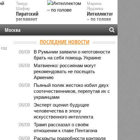
Тимур
Марина
Шафир
Ярдаева
Пиратский
Интеллектом
регламент
– по голове
Москва
ПОСЛЕДНИЕ НОВОСТИ
1122
06/08
В Румынии заявили о неготовности
брать на себя помощь Украине
06/08
Матвиенко: россиянам могут
рекомендовать не посещать
Армению
06/08
Пьяный поляк жестоко избил двух
соотечественников, перепутав их с
украинцами
06/08
Эксперт оценил будущее
человечества в эпоху
искусственного интеллекта
06/08
Трамп рассказал о своём
отношении к главе Пентагона
06/08
Раскрыты подробности контроля