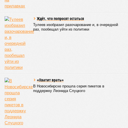
что-то знала о том, какие именно страны станут со
временем самыми «грязными» в плане производств, и
планомерно подтачивала их демографию. А как ещё
объяснить то, что в топ-10 природных катастроф почти все
места занимают бедствия, разразившиеся в Индии,
Пакистане, Бангладеш и Турции? Что характерно, Россию и
Европу подобные катастрофы никогда не затрагивали,
здесь беды были другими, включая массовый голод и
масштабные эпидемии вроде бубонной чумы (200 млн
погибших) или «испанки» (по разным оценкам, от 17,4 до
100 млн погибших во всём мире).
Когда земля – дыбом
Но это дела давно минувших дней. А что нам ждать в
дальнейшем? Авторы энциклопедии A-Z Animals,
основываясь на современных научных исследованиях и
глобальных тенденциях, составили свой список
потенциально самых смертоносных стихийных бедствий,
угрожающих человечеству непосредственно сейчас, в XXI
веке.
«Золото» получили землетрясения. К наиболее