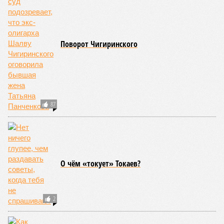
Учитывая то, что пожары начинают становиться чуть ли не
ежегодной реальностью на фоне глобального потепления,
год за годом их будет всё больше, и здесь уже среди
прочего в большой опасности Европа. Небывалая жара,
зафиксированная в этом и прошлом годах в Италии и во
Франции, тому лучшее подтверждение.
Есть в перечне A-Z Animals и экзотика, впрочем, не менее
смертоносная. Это, в частности, «лимнические
извержения», о которых мало кто слышал. Речь идёт о
явлениях, когда большое количество углекислого газа
внезапно вырывается из глубин озёр, образуя невидимое
удушающее газовое облако, которое безжалостно убивает
людей и животных. Катастрофа на озере Ньос в Камеруне
в 1986 году остаётся одним из наиболее чудовищных
примеров: более 1700 человек и тысячи голов скота
погибли из-за внезапного выброса CO₂, накрывшего
близлежащие деревни.
И здесь мы плавно подходим к тому, чем все эти
стихийные бедствия могут закончиться. А именно – к
социальному коллапсу, то есть фактическому упадку