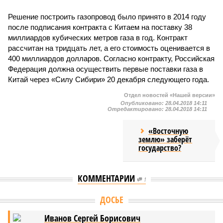
Решение построить газопровод было принято в 2014 году
после подписания контракта с Китаем на поставку 38
миллиардов кубических метров газа в год. Контракт
рассчитан на тридцать лет, а его стоимость оценивается в
400 миллиардов долларов. Согласно контракту, Российская
Федерация должна осуществить первые поставки газа в
Китай через «Силу Сибири» 20 декабря следующего года.
Отдел новостей «Нашей версии»
Опубликовано:
28.04.2018 14:11
Отредактировано:
28.04.2018 14:11
«Восточную
землю» заберёт
государство?
КОММЕНТАРИИ
1
Версия
//
Общество
//
Земля уже не раз показывала человечеству свой
крутой нрав – когда покажет снова?
761