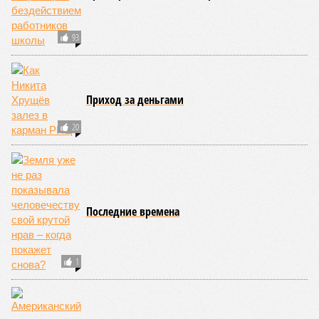
«Бронзу» получают извержения супервулканов – «Наша
Версия» уже
писала
о том, что может случиться, если
окончательно проснётся знаменитый Йеллоустоун. Это
грозит не только уничтожением части Соединённых
Штатов, но и общепланетарной катастрофой вплоть до
возникновения «вулканической зимы». Флегрейские поля в
Италии, кстати, тоже не стоит сбрасывать со счетов. Равно
как и многие другие до поры спящие вулканические
районы.
Невидимый убийца
Упоминают эксперты и жару вкупе с засухой и
следующими отсюда лесными пожарами. Тут в группе
риска запад США, юг Европы, Австралия, Ближний Восток,
а также некоторые районы Бразилии и Африки к югу от
Сахары. Леса начинают гореть всё чаще и чаще,
достаточно посмотреть общемировую статистику; сотни
тысяч людей остаются без крова, десятки тысяч – гибнут.
Но проблема не только в этом. Проблема ещё и в том, что
огонь уничтожает лесную экосистему, сельское хозяйство
и кропотливо созданную человеком инфраструктуру.