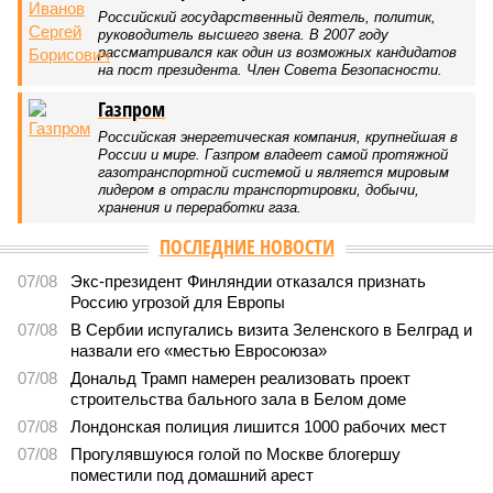
Последние времена
Земля уже не раз показывала человечеству свой крутой
нрав – когда покажет снова?
Земля уже не раз показывала человечеству свой крутой нрав – когда
покажет снова? (фото: АР-ТАСС)
Природа постоянно вступает в противоречие с нами. Ведь пока
она стремится всё на планете держать в балансе, человечество
не особенно церемонится с окружающей средой. Самые
массовые катастрофы в прошлом – какими они были? Какие
ждут нас со дня на день и чем грозят?
Рассказ
Стивена Кинга
, в котором описывались
последствия очередного апокалипсиса, искусственно
вызванного группой биологов, называется «Конец всей
этой мерзости». В реальной жизни участия пытливых