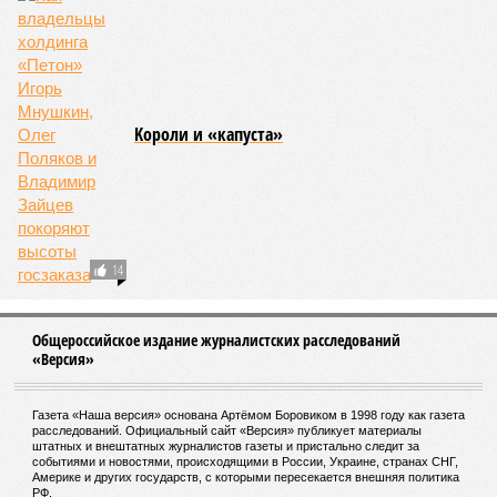
развитой цивилизации, зачастую с последующим её
полным уничтожением. Среди причин такого трагического
развития событий учёные называют деградацию
окружающей среды, истощение ресурсов и болезни. А ведь
любая природная катастрофа непременно ведёт именно к
этому – экономическому кризису, эпидемиям, голоду,
резкому сокращению численности населения. Так погибли
цивилизации шумеров, майя, кхмеров – список не
исчерпывающий. Какая цивилизация будет следующей?
Илья Космач
Газета
«Наша версия» №29 от 03.08.2026
Опубликовано:
05.08.2026 13:00
Отредактировано:
05.08.2026 13:00
Возраст
Инфантино
бессмертия
отступил и объявил
об отказе ФИФА от
продажи доли прав
на чемпионат мира
КОММЕНТАРИИ
1