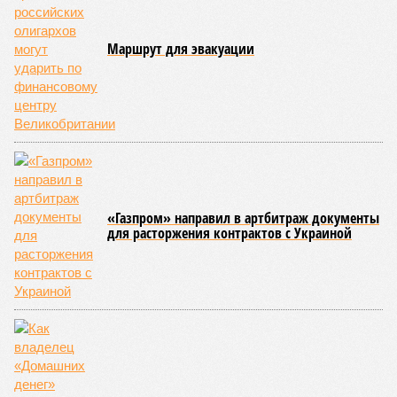
человек не пережили этот разгул стихий. Вот что тогда
приключилось.
Зима 1931 года выдалась в Китае чрезвычайно
продолжительной и суровой. Снега образовалось огромное
количество – казалось бы, хороший знак после периода
великой суши, продолжавшегося с 1928-го. Но всё
обратилось катастрофой. Снег растаял, устремился в реки,
начался небывалый паводок, быстро обернувшийся
страшным наводнением, которое обильные весенние ливни
только усугубили. К июню всё это преобразовалось в
массовый потоп, в июле же Китай в дополнение накрыло
сразу девятью циклонами. Последствия оказались
невообразимыми: наводнение погребло под собой
территорию в 180 тыс. квадратных километров, что равно
по площади Карелии, шести Курским или Калужским
областям, десятку Чуваший.
В общем, недаром события 1931-го находятся на первом
месте в списке самых смертоносных стихийных бедствий,
когда-либо происходивших на планете. Число
пострадавших в тот год достигло 53 млн человек, число