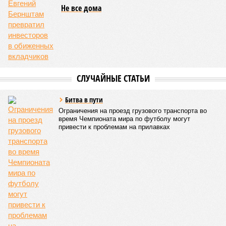
погибших, по некоторым оценкам, составило 4 миллиона.
Впрочем, для Китая подобное не в новинку. Так, в сентябре
1887 года вода прорвала многочисленные дамбы на реке
Хуанхэ и быстро залила почти весь Северный Китай, так
как местность там довольно низменная, и потоп просто не
встречал препятствий на своём пути, уничтожая деревни и
целые города. Водой залило 130 тыс. квадратных
километров (а это больше территорий Оренбургской или
Кировской областей), 2 млн человек остались без крова,
ещё столько же погибли в результате спровоцированной
катастрофой пандемии.
Третье место по кровожадности в рейтинге стихийных
бедствий занимает смертоносный циклон Бхола 1970 года,
ставший самым мощным среди себе подобных за всю
историю наблюдений. Он поразил территории современной
Бангладеш, тогда называвшейся Восточным Пакистаном, и
индийского штата Западная Бенгалия. Шторма унесли
жизни полумиллиона человек.
Кажется, стремящаяся сохранить свою чистоту природа