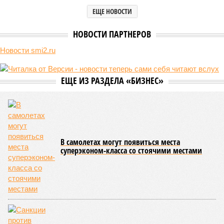
исследователей в организации конца света может не
понадобиться: природа сама разберётся, как и где
уменьшить масштабы человеческой популяции.
(фото: en.wikipedia.org)
Да, наша любимая маленькая планета может быть
единственной, где в пределах Солнечной системы есть
полноценная жизнь, но Земля также регулярно пытается
эту жизнь уничтожить. Так уж вышло, что внутренние
процессы на планете включают в себя всевозможные
геологические, метеорологические и физические явления,
которые для человека довольно опасны. Или попросту
смертельны. И вот несколько тому примеров.
Все стихии сразу
Около 100 лет назад в Поднебесной приключилось то, что
у нас назвали бы тридцатью тремя несчастьями. Страну
последовательно поразили: многолетняя засуха, страшный
паводок, невероятные ливни. Несколько миллионов