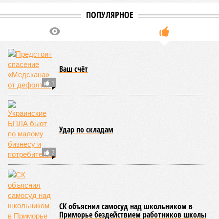
сейсмоопасным регионам относится Тихоокеанское
вулканическое огненное кольцо, включающее Индонезию,
Японию и западное побережье Северной и Южной Америки.
Турция, Иран, Индия и Непал также расположены на очень
активных линиях разломов тектонических плит. Не
исключение и центральная часть США – причина в Нью-
Мадридском разломе в штате Миссури. Землетрясения
средней силы – явление, в общем-то, обычное и вполне
сносное, но периодически, раз в несколько столетий,
трясёт так, что мало не покажется никому. К примеру, в
самом конце 2004 года бахнуло близ побережья
индонезийского острова Суматра, а следом пошли
огромные, превышающие высоту 15 метров, волны. Итог –
250 тыс. погибших.
На втором месте в рейтинге A-Z Animals как раз цунами. В
этом плане к уязвимым регионам относятся: побережье
Индийского океана, тихо­океанские побережья Японии и
США, а также некоторые районы Карибского бассейна и
Средиземноморья. То есть в зоне риска уже не только
Поднебесная с Индией – не так ли?