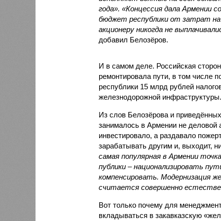
года». «Концессия дала Армении с
бюджет республики от затрат на 
акционеру никогда не выплачивали
добавил Белозёров.
И в самом деле. Российская сторон
ремонтировала пути, в том числе п
республики 15 млрд рублей налогов
железнодорожной инфраструктуры
Из слов Белозёрова и приведённых
занималось в Армении не деловой а
инвестировало, а раздавало пожерт
зарабатывать другим и, выходит, н
самая популярная в Армении точка
публики – национализировать пут
компенсировать. Модернизация же
считается совершенно естестве
Вот только почему для менеджмен
вкладываться в закавказскую «желе