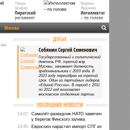
Тимур
Марина
Шафир
Ярдаева
Пиратский
Интеллектом
регламент
– по голове
Москва
ДОСЬЕ
2262
Собянин Сергей Семенович
Государственный и политический
деятель РФ, третий мэр
Москвы, занимает должность
градоначальника с 2010 года. В
2023 году переизбран на третий
срок. Один из партийных лидеров
«Единой России». В период с 2011
по 2012 год возглавлял
московское отделение партии.
ПОСЛЕДНИЕ НОВОСТИ
14:07
Самолёт-разведчик НАТО замечен
у берегов Финского залива
13:45
Евросоюз нарастил импорт СПГ из