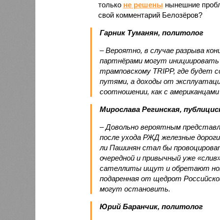
только
не решены
нынешние пробл
свой комментарий Белозёров?
Гарник Туманян, политолог
– Вероятно, в случае разрыва ко
партнёрами могут инициировать 
трамповскому TRIPP, где будет с
путями, а доходы от эксплуатац
соотношении, как с американцами 
Мирослава Регинская, публици
– Довольно вероятным представл
после ухода РЖД железные дороги
ли Пашинян стал бы провоцирова
очередной и привычный уже «сли
сателлиты ищут и обретают новы
подаренная от щедрот Российског
могут остановить.
Юрий Баранчик, политолог