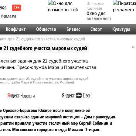
Вячеслав
2026
Калинин
Окно для
Реклама
возможностей
Конфликт
Общество
Бизнес
Спорт
Культура
ния для 21 судебного участка мировых судей
 21 судебного участка мировых судей
ых здания для 21 судебного участка мировых судей
ресс-служба Мэра и Правительства Москвы)
е Орехово-Борисово Южное после комплексной
рукции открыто здание мировой юстиции – Дом правосудия.
риятии приняли участие столичный мэр Сергей Собянин и
атель Московского городского суда Михаил Птицын.