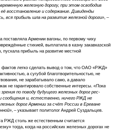
овременную железную дорогу, при этом освободив
её восстановление и содержание. Дивиденды
сь, вся прибыль шла на развитие железной дороги»
, –
а поставляла Армении вагоны, по первому чиху
овреждённые стихией, выплатила в казну закавказской
, пускала прибыль на развитие местной
.
 фактов легко сделать вывод о том, что ОАО «РЖД»
ктивностью, а сугубой благотворительностью, не
вования, не зарабатывало само, а давало
икак не гарантировало собственные интересы.
«Пока
 зрения по поводу будущего железных дорог рес­
и сообщения и, естественно, ничего РЖД не
лезных дорог Армении за счёт России в Ереване
нной»
, – указывает политолог Андрей Суздальцев.
та РЖД столь же естественным считается
зку» тогда, когда на российских железных дорогах не