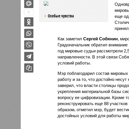
Одновр
мировы
0
Особые чувства
еще од
Столич
принял
Как заметил
Сергей Собянин
, мир
Градоначальник обратил внимание 
год мировые судьи рассмотрели 2,5
направленности. В этой связи Соб
условий работы.
Мэр поблагодарил состав мировых 
работу и за то, что достойно несут
заверил, что власти столицы прод
укрепления материальной базы сис
вопросу ее цифровизации. Кроме т
реконструировать еще 88 участков 
образом, отметил мэр, будет вести
достойных условий для работы ми