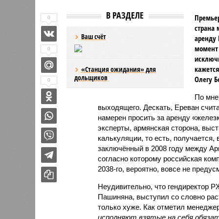
В РАЗДЕЛЕ
Премьер
0
страна 
Ваш счёт
аренду 
момент 
0
исключи
кажется
«Станция ожидания» для
дольщиков
Олегу Б
0
По мн
выходящего. Дескать, Ереван счит
намерен просить за аренду «железк
эксперты, армянская сторона, выст
калькуляции, то есть, получается,
заключённый в 2008 году между А
согласно которому российская ком
2038-го, вероятно, вовсе не предус
Неудивительно, что гендиректор 
Пашиняна, выступил со словно рас
только хуже. Как отметил менед
исполняют взятые на себя обязат