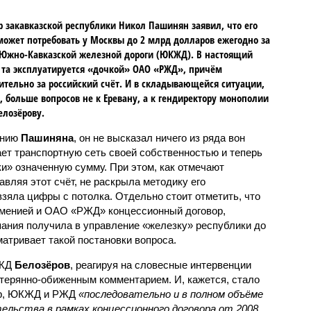
 закавказской республики Никол Пашинян заявил, что его
может потребовать у Москвы до 2 млрд долларов ежегодно за
Южно-Кавказской железной дороги (ЮКЖД). В настоящий
та эксплуатируется «дочкой» ОАО «РЖД», причём
тельно за российский счёт. И в складывающейся ситуации,
, больше вопросов не к Еревану, а к гендиректору монополии
елозёрову.
ению
Пашиняна
, он не высказал ничего из ряда вон
ает транспортную сеть своей собственностью и теперь
и» означенную сумму. При этом, как отмечают
авляя этот счёт, не раскрыла методику его
 взяла цифры с потолка. Отдельно стоит отметить, что
рменией и ОАО «РЖД» концессионный договор,
пания получила в управление «железку» республики до
матривает такой постановки вопроса.
РЖД
Белозёров
, реагируя на словесные интервенции
терянно-обиженным комментарием. И, кажется, стало
жер, ЮКЖД и РЖД
«последовательно и в полном объёме
ельства в рамках концессионного договора от 2008