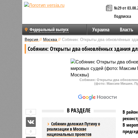
№29 от 03.08.
Подписка
Украина
Власть
Федеральный выпуск
Версия
//
Москва
//
Собянин: Открыты два обновлённых зда
Собянин: Открыты два обновлённых здания для
Собянин: Открыты два обновленн
(фото: Максим Мишин. П
В РАЗДЕЛЕ
В район
0
реконст
Собянин доложил Путину о
В мероп
реализации в Москве
председ
0
национальных проектов