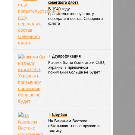
советского флота
В 1940 году
правительственную яхту
передали в состав Северного
флота
Деукрофикация
Какими бы ни были итоги СВО,
Украины в привычном
понимании больше не будет
Шоу бой
На Ближнем Востоке
обкатывают новое оружие и
тактику