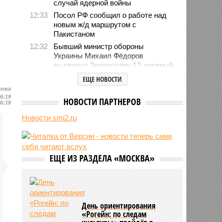
случай ядерной войны
12:33
Посол РФ сообщил о работе над
новым ж/д маршрутом с
Пакистаном
12:32
Бывший министр обороны
Украины Михаил Фёдоров
выдвинул Зеленскому 12-дневный
ультиматум
ЕЩЕ НОВОСТИ
12:18
Удары США лишь замедлили
нова
ядерную программу Ирана
16:19
НОВОСТИ ПАРТНЕРОВ
16:19
12:07
Решивший сделать эвтаназию
Новости smi2.ru
блогер передумал из-за реакции
подписчиков
11:43
Итальянские аграрии забили
тревогу из-за засухи
ЕЩЕ ИЗ РАЗДЕЛА «МОСКВА»
День ориентирования
«Рогейн: по следам