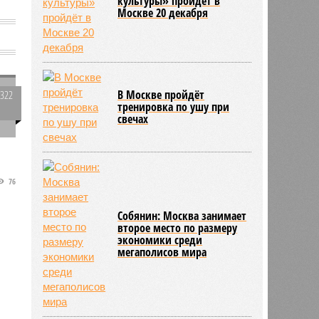
культуры» пройдёт в
Москве 20 декабря
а
В Москве пройдёт
2322
тренировка по ушу при
0
свечах
а
76
Собянин: Москва занимает
второе место по размеру
экономики среди
мегаполисов мира