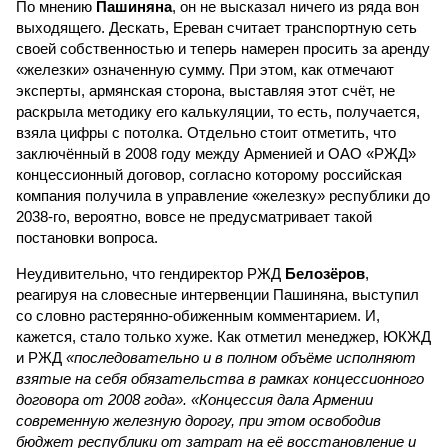
По мнению
Пашиняна
, он не высказал ничего из ряда вон
выходящего. Дескать, Ереван считает транспортную сеть
своей собственностью и теперь намерен просить за аренду
«железки» означенную сумму. При этом, как отмечают
эксперты, армянская сторона, выставляя этот счёт, не
раскрыла методику его калькуляции, то есть, получается,
взяла цифры с потолка. Отдельно стоит отметить, что
заключённый в 2008 году между Арменией и ОАО «РЖД»
концессионный договор, согласно которому российская
компания получила в управление «железку» республики до
2038-го, вероятно, вовсе не предусматривает такой
постановки вопроса.
Неудивительно, что гендиректор РЖД
Белозёров
,
реагируя на словесные интервенции Пашиняна, выступил
со словно растерянно-обиженным комментарием. И,
кажется, стало только хуже. Как отметил менеджер, ЮКЖД
и РЖД
«последовательно и в полном объёме исполняют
взятые на себя обязательства в рамках концессионного
договора от 2008 года». «Концессия дала Армении
современную железную дорогу, при этом освободив
бюджет республики от затрат на её восстановление и