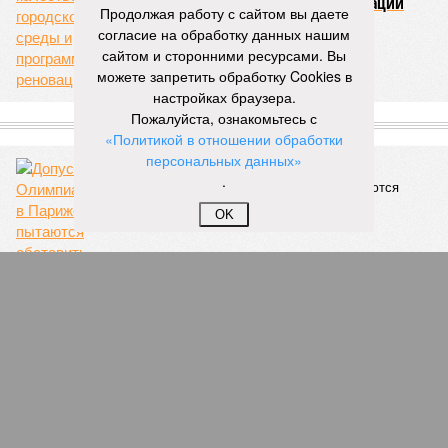
городской среды и программе реновации
Продолжая работу с сайтом вы даете
согласие на обработку данных нашим
сайтом и сторонними ресурсами. Вы
можете запретить обработку Cookies в
настройках браузера.
Пожалуйста, ознакомьтесь с
СЛУЧАЙНЫЕ СТАТЬИ
«Политикой в отношении обработки
персональных данных»
Виза с подвохом
.
Допуск к Олимпиаде-2024 в Париже пытаются
обставить невозможными препонами
OK
«Мы вас тоже любим»
Протесты грузинской оппозиции из-за Astoria
Grande - пустой пшик, или признак опасности
страны для российских туристов?