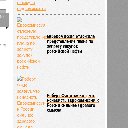
1000
0
Еврокомиссия отложила
я
представление плана по
запрету закупок
74
российской нефти
Роберт Фицо заявил, что
ненависть Еврокомиссии к
России сильнее здравого
смысла