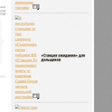
1
риев
17:00
17:00
«Станция ожидания» для
дольщиков
1
448