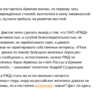
а поставляла Армении вагоны, по первому чиху
овреждённые стихией, выплатила в казну закавказской
, пускала прибыль на развитие местной
.
 фактов легко сделать вывод о том, что ОАО «РЖД»
ктивностью, а сугубой благотворительностью, не
вования, не зарабатывало само, а давало
икак не гарантировало собственные интересы.
«Пока
 зрения по поводу будущего железных дорог рес­
и сообщения и, естественно, ничего РЖД не
лезных дорог Армении за счёт России в Ереване
нной»
, – указывает политолог Андрей Суздальцев.
та РЖД столь же естественным считается
зку» тогда, когда на российских железных дорогах не
емы, но и постоянно
возникают
новые? Даст ли здесь