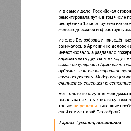
И в самом деле. Российская сторон
ремонтировала пути, в том числе п
республики 15 млрд рублей налогов
железнодорожной инфраструктуры
Из слов Белозёрова и приведённых
занималось в Армении не деловой а
инвестировало, а раздавало пожерт
зарабатывать другим и, выходит, н
самая популярная в Армении точка
публики – национализировать пут
компенсировать. Модернизация же
считается совершенно естестве
Вот только почему для менеджмен
вкладываться в закавказскую «желе
только
не решены
нынешние пробл
свой комментарий Белозёров?
Гарник Туманян, политолог