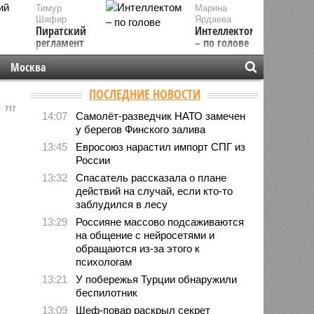
Тимур
Марина
Шафир
Ярдаева
Пиратский
Интеллектом
регламент
– по голове
Москва
ПОСЛЕДНИЕ НОВОСТИ
717
14:07
Самолёт-разведчик НАТО замечен
у берегов Финского залива
13:45
Евросоюз нарастил импорт СПГ из
России
13:32
Спасатель рассказала о плане
действий на случай, если кто-то
заблудился в лесу
13:29
Россияне массово подсаживаются
на общение с нейросетями и
обращаются из-за этого к
психологам
13:21
У побережья Турции обнаружили
беспилотник
13:09
Шеф-повар раскрыл секрет