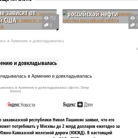
купки российской
наращивает закупки
не зависят от
российской нефти
753
й США
На фоне временного ослабления
0
ьный представитель
санкционных ограничений и
ства нефти и газа
перебоев с поставками из
ась в Армению и довкладывалась
джата Шарма на пресс-
ближневосточного региона Инди
ции заявила, что
наращивает закупки российской
 российского сырья
нефти, тратя на это
мению и довкладывалась
лялись и будут
значительные средства.
ляться вне
ти от того, вводит ли
ская администрация
валась в Армению и довкладывалась (фото: Deep
бо исключения из
Vision)
ного режима или,
 отзывает их.
 закавказской республики Никол Пашинян заявил, что его
может потребовать у Москвы до 2 млрд долларов ежегодно за
Южно-Кавказской железной дороги (ЮКЖД). В настоящий