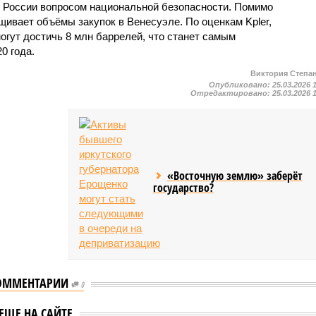
 России вопросом национальной безопасности. Помимо
щивает объёмы закупок в Венесуэле. По оценкам Kpler,
могут достичь 8 млн баррелей, что станет самым
0 года.
Виктория Степа
Опубликовано:
25.03.2026 
Отредактировано:
25.03.2026 
«Восточную землю» заберёт
государство?
ОММЕНТАРИИ
0
 Индии заявили,
Bloomberg: Индия
ЕЩЕ НА САЙТЕ