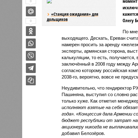
момент 
0
исключи
кажется
«Станция ожидания» для
дольщиков
Олегу Б
0
По мн
выходящего. Дескать, Ереван счит
намерен просить за аренду «железк
эксперты, армянская сторона, выст
калькуляции, то есть, получается,
заключённый в 2008 году между А
согласно которому российская ком
2038-го, вероятно, вовсе не предус
Неудивительно, что гендиректор 
Пашиняна, выступил со словно рас
только хуже. Как отметил менед
исполняют взятые на себя обязат
года». «Концессия дала Армении с
бюджет республики от затрат на 
акционеру никогда не выплачивали
добавил Белозёров.