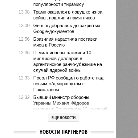
популярности тирамису
13:08
Трамп оказался в ловушке из-за
войны, пошлин и памятников
13:00
Gemini добралась до закрытых
Google-документов
12:56
Бразилия нарастила поставки
мяса в Россию
12:36
IT-миллионеры вложили 10
миллионов долларов в
аргентинское ранчо-убежище на
случай ядерной войны
12:33
Посол РФ сообщил о работе над
новым ж/д маршрутом с
Пакистаном
12:32
Бывший министр обороны
Украины Михаил Фёдоров
выдвинул Зеленскому 12-дневный
ультиматум
ЕЩЕ НОВОСТИ
12:18
Удары США лишь замедлили
ядерную программу Ирана
НОВОСТИ ПАРТНЕРОВ
12:07
Решивший сделать эвтаназию