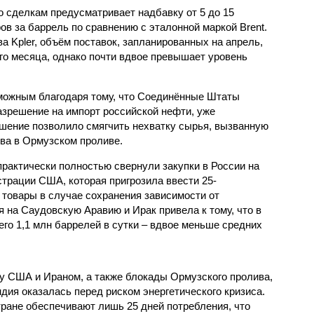
о сделкам предусматривает надбавку от 5 до 15
ов за баррель по сравнению с эталонной маркой Brent.
а Kpler, объём поставок, запланированных на апрель,
го месяца, однако почти вдвое превышает уровень
можным благодаря тому, что Соединённые Штаты
зрешение на импорт российской нефти, уже
ешение позволило смягчить нехватку сырья, вызванную
ва в Ормузском проливе.
рактически полностью свернули закупки в России на
трации США, которая пригрозила ввести 25-
товары в случае сохранения зависимости от
 на Саудовскую Аравию и Ирак привела к тому, что в
го 1,1 млн баррелей в сутки – вдвое меньше средних
у США и Ираном, а также блокады Ормузского пролива,
ндия оказалась перед риском энергетического кризиса.
тране обеспечивают лишь 25 дней потребления, что