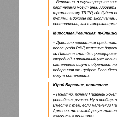
– Вероятно, в случае разрыва ко
партнёрами могут инициировать 
трамповскому TRIPP, где будет с
путями, а доходы от эксплуатац
соотношении, как с американцами 
Мирослава Регинская, публици
– Довольно вероятным представл
после ухода РЖД железные дороги
ли Пашинян стал бы провоцирова
очередной и привычный уже «сли
сателлиты ищут и обретают новы
подаренная от щедрот Российског
могут остановить.
Юрий Баранчик, политолог
– Понятно, почему Пашинян хоче
российских рынков. Ну и вообще, 
Вместе с тем, если маленький П
Армении, то о какой результати
говорить в принципе?