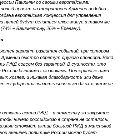
нцессии Пашинян со своими европейскими
новый проект на территории Армении подобно
оздана европейская концессия для управления
ии путей будут делиться плюс-минус в таком же
(74% – Вашингтону, 26% – Еревану).
ст
яется вариант развития событий, при котором
 Армении быстро обретут другого спонсора. Вряд
ть РЖД совсем без гарантий. В сущности, это
в» России бывшими союзниками. Потерянные нами
х хозяев, и никакая благодарность или даже
о государства значительная выгода их в этом не
т отжать актив РЖД – в отместку за закрытие
чтобы ничего российского в стране не осталось.
ашинян отожмёт актив большой РЖД в маленькой
вной внешней политике России можно будет