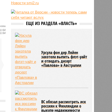
Новости smi2.ru
блогер передумал из-за реакции
подписчиков
11:43
Итальянские аграрии забили
тревогу из-за засухи
ЕЩЕ ИЗ РАЗДЕЛА «ВЛАСТЬ»
нова
11:54
11:54
Урсула фон дер Ляйен
захотела выпить флэт-уайт
и отведать десерт
«Павлова» в Австралии
ВС обязал рассмотреть иск
россиян к Финляндии о
выкупе недвижимости