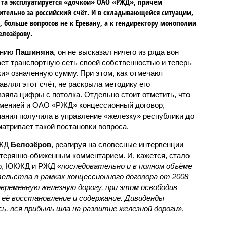
та эксплуатируется «дочкой» ОАО «РЖД», причём
тельно за российский счёт. И в складывающейся ситуации,
, больше вопросов не к Еревану, а к гендиректору монополии
елозёрову.
ению
Пашиняна
, он не высказал ничего из ряда вон
ает транспортную сеть своей собственностью и теперь
и» означенную сумму. При этом, как отмечают
авляя этот счёт, не раскрыла методику его
 взяла цифры с потолка. Отдельно стоит отметить, что
рменией и ОАО «РЖД» концессионный договор,
пания получила в управление «железку» республики до
матривает такой постановки вопроса.
РЖД
Белозёров
, реагируя на словесные интервенции
терянно-обиженным комментарием. И, кажется, стало
жер, ЮКЖД и РЖД
«последовательно и в полном объёме
ельства в рамках концессионного договора от 2008
овременную железную дорогу, при этом освободив
её восстановление и содержание. Дивиденды
сь, вся прибыль шла на развитие железной дороги»
, –