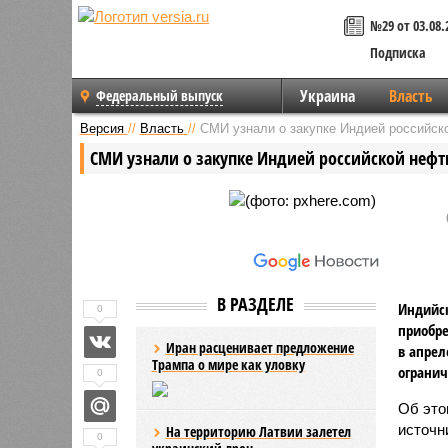
№29 от 03.08.
Подписка
Украина
Власть
Федеральный выпуск
Версия
//
Власть
//
СМИ узнали о закупке Индией российск
СМИ узнали о закупке Индией российской нефт
В РАЗДЕЛЕ
Индийс
0
приобре
Иран расценивает предложение
в апрел
Трампа о мире как уловку
огранич
0
Об эт
источн
На территорию Латвии залетел
0