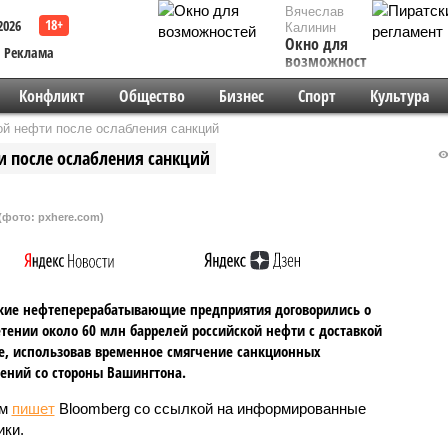
Вячеслав
2026
Калинин
Окно для
Реклама
возможностей
Конфликт
Общество
Бизнес
Спорт
Культура
ой нефти после ослабления санкций
и после ослабления санкций
(фото: pxhere.com)
кие нефтеперерабатывающие предприятия договорились о
тении около 60 млн баррелей российской нефти с доставкой
е, использовав временное смягчение санкционных
ений со стороны Вашингтона.
ом
пишет
Bloomberg со ссылкой на информированные
ики.