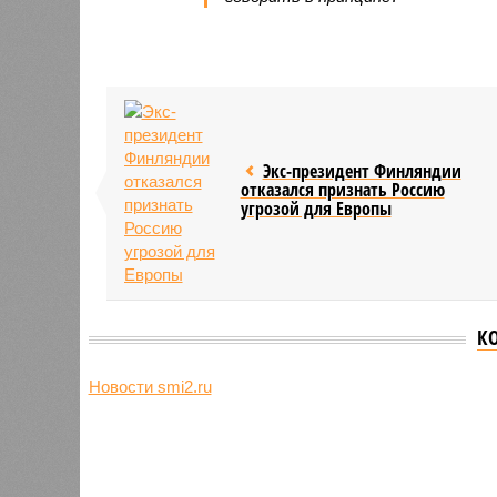
Экс-президент Финляндии
отказался признать Россию
угрозой для Европы
К
Новости smi2.ru
Версия
//
Конфликт
//
В нескольких станциях от уже сданн
компании Capital Group начала реальной достройки
«Станция ожидания» для доль