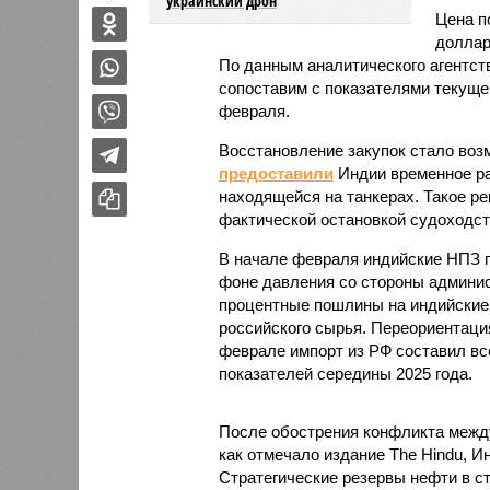
украинский дрон
Цена п
доллар
По данным аналитического агентств
сопоставим с показателями текуще
февраля.
Восстановление закупок стало воз
предоставили
Индии временное ра
находящейся на танкерах. Такое р
фактической остановкой судоходст
В начале февраля индийские НПЗ п
фоне давления со стороны админис
процентные пошлины на индийские 
российского сырья. Переориентация
феврале импорт из РФ составил все
показателей середины 2025 года.
После обострения конфликта межд
как отмечало издание The Hindu, И
Стратегические резервы нефти в с