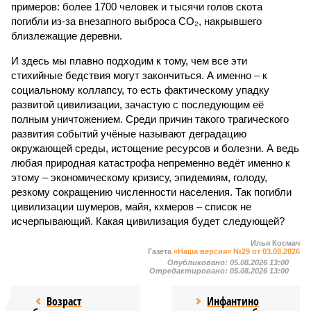
примеров: более 1700 человек и тысячи голов скота
погибли из-за внезапного выброса CO₂, накрывшего
близлежащие деревни.
И здесь мы плавно подходим к тому, чем все эти
стихийные бедствия могут закончиться. А именно – к
социальному коллапсу, то есть фактическому упадку
развитой цивилизации, зачастую с последующим её
полным уничтожением. Среди причин такого трагического
развития событий учёные называют деградацию
окружающей среды, истощение ресурсов и болезни. А ведь
любая природная катастрофа непременно ведёт именно к
этому – экономическому кризису, эпидемиям, голоду,
резкому сокращению численности населения. Так погибли
цивилизации шумеров, майя, кхмеров – список не
исчерпывающий. Какая цивилизация будет следующей?
Илья Космач
Газета
«Наша версия» №29 от 03.08.2026
Опубликовано:
05.08.2026 13:00
Отредактировано:
05.08.2026 13:00
Возраст
Инфантино