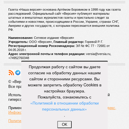
Газета «Наша версия» основана Артёмом Боровиком в 1998 году как газета
расследований. Официальный сайт «Версия» публикует материалы
штатных и внештатных журналистов газеты и пристально следит за
событиями и новостями, происходящими в России, Украине, странах СНГ,
Америке и других государств, с которыми пересекается внешняя политика
РФ.
Наименование:
Cетевое издание «Версия»
Учредитель:
ООО «Версия»,
Главный редактор:
Горевой Р. Г.
Регистрационный номер Роскомнадзора:
ЭЛ № ФС 77 - 72681 от
04.05.2018 г.
Адрес электронной почты и телефон редакции:
versia@versia.ru,
+74952760348
Продолжая работу с сайтом вы даете
согласие на обработку данных нашим
сайтом и сторонними ресурсами. Вы
© «Версия»
18+
можете запретить обработку Cookies в
Все права защищены
настройках браузера.
Использование материалов «Версии» без индексируемой
Пожалуйста, ознакомьтесь с
гиперссылки запрещено
«Политикой в отношении обработки
Применяются рекомендательные технологии:
СМИ2, Яндекс,
персональных данных»
Инфокс
.
Политика конфиденциальности
OK