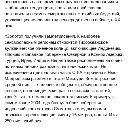
основываясь на современных научных исследованиях и
глобальных тенденциях, составили свой список
потенциально самых смертоносных стихийных бедствий,
угрожающих человечеству непосредственно сейчас, в XXI
веке.
«Золото» получили землетрясения. К наиболее
сейсмоопасным регионам относится Тихоокеанское
вулканическое огненное кольцо, включающее Индонезию,
Японию и западное побережье Северной и Южной Америки.
Турция, Иран, Индия и Непал также расположены на очень
активных линиях разломов тектонических плит. Не
исключение и центральная часть США – причина в Нью-
Мадридском разломе в штате Миссури. Землетрясения
средней силы – явление, в общем-то, обычное и вполне
сносное, но периодически, раз в несколько столетий,
трясёт так, что мало не покажется никому. К примеру, в
самом конце 2004 года бахнуло близ побережья
индонезийского острова Суматра, а следом пошли
огромные, превышающие высоту 15 метров, волны. Итог –
250 тыс. погибших.