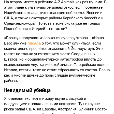
На втором месте в рейтинге A-Z Animals как раз цунами. В
этом плане к уязвимым регионам относятся: побережье
Индийского океана, тихо­океанские побережья Японии и
США, а также некоторые районы Карибского бассейна и
Средиземноморья. То есть в зоне риска уже не только
Поднебесная с Индией – не так ли?
«Бронзу» получают извержения супервулканов – «Наша
Версия» уже
писала
о том, что может случиться, если
окончательно проснётся знаменитый Йеллоустоун. Это
грозит не только уничтожением части Соединённых
Штатов, но и общепланетарной катастрофой вплоть до
возникновения «вулканической зимы». Флегрейские поля в
Италии, кстати, тоже не стоит сбрасывать со счетов. Равно
как и многие другие до поры спящие вулканические
районы.
Невидимый убийца
Упоминают эксперты и жару вкупе с засухой и
следующими отсюда лесными пожарами. Тут в группе
риска запад США, юг Европы, Австралия, Ближний Восток,