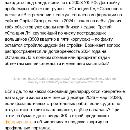
находится под следствием по ст. 200.3 УК РФ. Достройку
проблемных объектов группы – «Станции Л», «Сказочного
леса» и «В стремлении к свету», согласно информации на
сайтах Capital Group, осенью 2024 г. взяла на себя. Два из
трёх объектов уже сданы или близки к сдаче. Третий –
«Станция Л», крупнейший по числу пострадавших
дольщиков (3908 квартир в пяти корпусах) – по факту
остаётся стройплощадкой без стройки. Возникает вопрос:
распространяется ли договорённость 2024 года на
«Станцию Л» в полном объёме или приоритет отдан
объектам мешей сложности и меньшего масштаба?
Источник: https://avaho.ru/novostroyka/moskva/uvao/lyublino/svetlyy-mir-
stantsiya-l/9303640/?ysclid=msemqdok6w326352116
Если да, то на каком основании декларируются конкретные
даты сдачи жилого комплекса (декабрь 2026 – март 2028),
если фаза активных строительных работ, если судить по
отсутствию техники на площадке, ещё не началась? При
этом на бумаге даты ввода ЖК в строй продолжают
фигурировать
в объявлениях о продаже квартир на
профильных порталах.