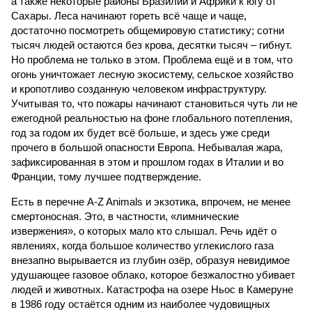
а также некоторые районы Бразилии и Африки к югу от
Сахары. Леса начинают гореть всё чаще и чаще,
достаточно посмотреть общемировую статистику; сотни
тысяч людей остаются без крова, десятки тысяч – гибнут.
Но проблема не только в этом. Проблема ещё и в том, что
огонь уничтожает лесную экосистему, сельское хозяйство
и кропотливо созданную человеком инфраструктуру.
Учитывая то, что пожары начинают становиться чуть ли не
ежегодной реальностью на фоне глобального потепления,
год за годом их будет всё больше, и здесь уже среди
прочего в большой опасности Европа. Небывалая жара,
зафиксированная в этом и прошлом годах в Италии и во
Франции, тому лучшее подтверждение.
Есть в перечне A-Z Animals и экзотика, впрочем, не менее
смертоносная. Это, в частности, «лимнические
извержения», о которых мало кто слышал. Речь идёт о
явлениях, когда большое количество углекислого газа
внезапно вырывается из глубин озёр, образуя невидимое
удушающее газовое облако, которое безжалостно убивает
людей и животных. Катастрофа на озере Ньос в Камеруне
в 1986 году остаётся одним из наиболее чудовищных