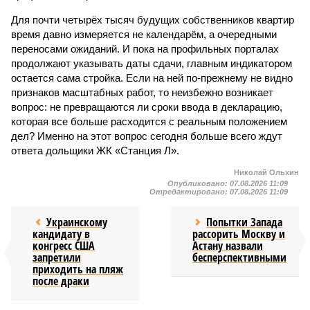
Для почти четырёх тысяч будущих собственников квартир
время давно измеряется не календарём, а очередными
переносами ожиданий. И пока на профильных порталах
продолжают указывать даты сдачи, главным индикатором
остается сама стройка. Если на ней по-прежнему не видно
признаков масштабных работ, то неизбежно возникает
вопрос: не превращаются ли сроки ввода в декларацию,
которая все больше расходится с реальным положением
дел? Именно на этот вопрос сегодня больше всего ждут
ответа дольщики ЖК «Станция Л».
Николай Ольхин
Опубликовано:
07.08.2026 11:09
Отредактировано:
07.08.2026 11:09
Украинскому
Попытки Запада
кандидату в
рассорить Москву и
конгресс США
Астану назвали
запретили
бесперспективными
приходить на пляж
после драки