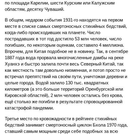
по площади Карелии, шести Курским или Калужским
областям, десятку Чуваший.
В общем, недаром события 1931-го находятся на первом
месте в списке самых смертоносных стихийных бедствий,
когда-либо происходивших на планете. Число
пострадавших в тот год достигло 53 млн человек, число
погибших, по некоторым оценкам, составило 4 миллиона.
Впрочем, для Китая подобное не в новинку. Так, в сентябре
1887 года вода прорвала многочисленные дамбы на реке
Хуанхэ и быстро залила почти весь Северный Китай, так
как местность там довольно низменная, и потоп просто не
встречал препятствий на своём пути, уничтожая деревни и
целые города. Водой залило 130 тыс. квадратных
километров (а это больше территорий Оренбургской или
Кировской областей), 2 млн человек остались без крова,
ещё столько же погибли в результате спровоцированной
катастрофой пандемии.
Третье место по кровожадности в рейтинге стихийных
бедствий занимает смертоносный циклон Бхола 1970 года,
ставший самым мощным среди себе подобных за всю