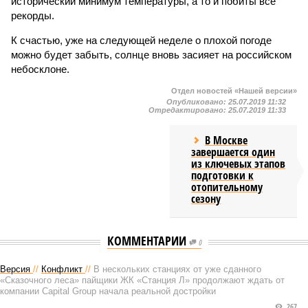
исторический минимум температуры, а то и побиты все
рекорды.
К счастью, уже на следующей неделе о плохой погоде
можно будет забыть, солнце вновь засияет на российском
небосклоне.
Отдел новостей «Нашей версии»
Опубликовано:
25.07.2019 11:32
Отредактировано:
25.07.2019 11:33
В Москве
завершается один
из ключевых этапов
подготовки к
отопительному
сезону
КОММЕНТАРИИ
0
Версия
//
Конфликт
//
В нескольких станциях от уже сданного
«Сказочного леса» пайщики ЖК «Станция Л» продолжают ждать от
компании Capital Group начала реальной достройки
267