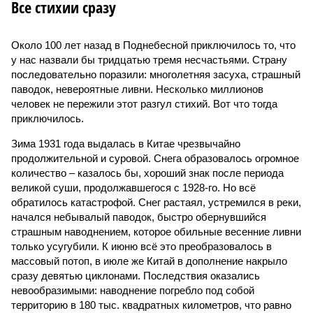
Все стихии сразу
Около 100 лет назад в Поднебесной приключилось то, что
у нас назвали бы тридцатью тремя несчастьями. Страну
последовательно поразили: многолетняя засуха, страшный
паводок, невероятные ливни. Несколько миллионов
человек не пережили этот разгул стихий. Вот что тогда
приключилось.
Зима 1931 года выдалась в Китае чрезвычайно
продолжительной и суровой. Снега образовалось огромное
количество – казалось бы, хороший знак после периода
великой суши, продолжавшегося с 1928-го. Но всё
обратилось катастрофой. Снег растаял, устремился в реки,
начался небывалый паводок, быстро обернувшийся
страшным наводнением, которое обильные весенние ливни
только усугубили. К июню всё это преобразовалось в
массовый потоп, в июле же Китай в дополнение накрыло
сразу девятью циклонами. Последствия оказались
невообразимыми: наводнение погребло под собой
территорию в 180 тыс. квадратных километров, что равно