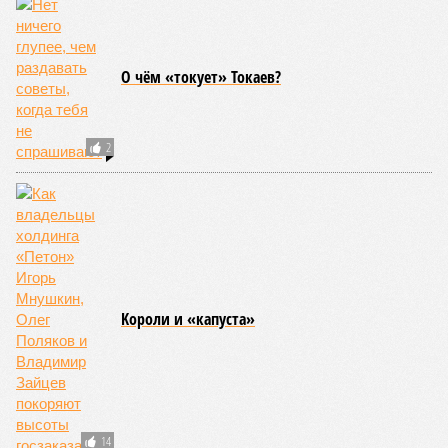
О чём «токует» Токаев?
2
Kороли и «капуста»
14