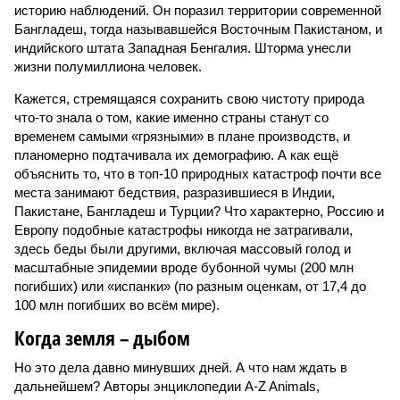
историю наблюдений. Он поразил территории современной
Бангладеш, тогда называвшейся Восточным Пакистаном, и
индийского штата Западная Бенгалия. Шторма унесли
жизни полумиллиона человек.
Кажется, стремящаяся сохранить свою чистоту природа
что-то знала о том, какие именно страны станут со
временем самыми «грязными» в плане производств, и
планомерно подтачивала их демографию. А как ещё
объяснить то, что в топ-10 природных катастроф почти все
места занимают бедствия, разразившиеся в Индии,
Пакистане, Бангладеш и Турции? Что характерно, Россию и
Европу подобные катастрофы никогда не затрагивали,
здесь беды были другими, включая массовый голод и
масштабные эпидемии вроде бубонной чумы (200 млн
погибших) или «испанки» (по разным оценкам, от 17,4 до
100 млн погибших во всём мире).
Когда земля – дыбом
Но это дела давно минувших дней. А что нам ждать в
дальнейшем? Авторы энциклопедии A-Z Animals,