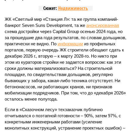
Сюжет:
Недвижимость
ЖК «Светлый мир «Станция Л»: та же группа компаний-
банкрот Seven Suns Development, та же
анонсированная
схема достройки через Capital Group осенью 2024 года, но
за прошедшие два года результатов, по словам дольщиков,
практически не видно. По
информации
из профильных
порталов, первую очередь ЖК строители обещают сдать к
декабрю 2026 г., вторую – к марту 2028-го. Но никто при
этом из кураторов стройки не задается вопросом: как эти
сроки должны материализоваться? На строительной
площадке, по свидетельствам дольщиков, регулярно
бывающих у забора, какая-либо техника отсутствует. Ни
бетононасосов, ни работающих кранов, ни признаков
мобилизации подрядчиков. При том, что до «декабря 2026»
осталось менее полугода.
Если в «Сказочном лесу» техзаказчик публично
отчитывался о поэтапной готовности – 90%, затем 97%, с
конкретными инженерными работами (усиление
монолитных конструкций, устранение проектных ошибок) –