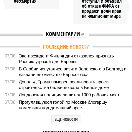
бессмертия
отступил и объявил
об отказе ФИФА от
продажи доли прав
на чемпионат мира
КОММЕНТАРИИ
1
ПОСЛЕДНИЕ НОВОСТИ
07/08
Экс-президент Финляндии отказался признать
Россию угрозой для Европы
07/08
В Сербии испугались визита Зеленского в Белград и
назвали его «местью Евросоюза»
07/08
Дональд Трамп намерен реализовать проект
строительства бального зала в Белом доме
07/08
Лондонская полиция лишится 1000 рабочих мест
07/08
Прогулявшуюся голой по Москве блогершу
поместили под домашний арест
ЕЩЕ НОВОСТИ