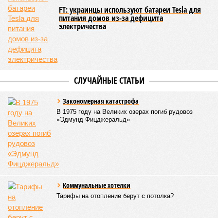
областям, десятку Чуваший.
В общем, недаром события 1931-го находятся на первом
месте в списке самых смертоносных стихийных бедствий,
когда-либо происходивших на планете. Число
пострадавших в тот год достигло 53 млн человек, число
погибших, по некоторым оценкам, составило 4 миллиона.
Впрочем, для Китая подобное не в новинку. Так, в сентябре
1887 года вода прорвала многочисленные дамбы на реке
Хуанхэ и быстро залила почти весь Северный Китай, так
как местность там довольно низменная, и потоп просто не
встречал препятствий на своём пути, уничтожая деревни и
целые города. Водой залило 130 тыс. квадратных
километров (а это больше территорий Оренбургской или
Кировской областей), 2 млн человек остались без крова,
ещё столько же погибли в результате спровоцированной
катастрофой пандемии.
Третье место по кровожадности в рейтинге стихийных
бедствий занимает смертоносный циклон Бхола 1970 года,
ставший самым мощным среди себе подобных за всю
историю наблюдений. Он поразил территории современной