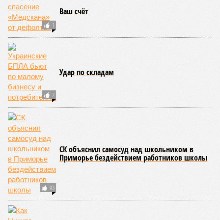
этом плане к уязвимым регионам относятся: побережье
Индийского океана, тихо­океанские побережья Японии и
США, а также некоторые районы Карибского бассейна и
Средиземноморья. То есть в зоне риска уже не только
Поднебесная с Индией – не так ли?
«Бронзу» получают извержения супервулканов – «Наша
Версия» уже
писала
о том, что может случиться, если
окончательно проснётся знаменитый Йеллоустоун. Это
грозит не только уничтожением части Соединённых
Штатов, но и общепланетарной катастрофой вплоть до
возникновения «вулканической зимы». Флегрейские поля в
Италии, кстати, тоже не стоит сбрасывать со счетов. Равно
как и многие другие до поры спящие вулканические
районы.
Невидимый убийца
Упоминают эксперты и жару вкупе с засухой и
следующими отсюда лесными пожарами. Тут в группе
риска запад США, юг Европы, Австралия, Ближний Восток,
а также некоторые районы Бразилии и Африки к югу от