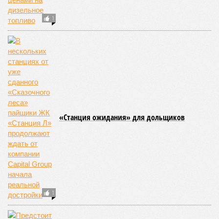
глобальных тенденциях, составили свой список
потенциально самых смертоносных стихийных бедствий,
угрожающих человечеству непосредственно сейчас, в XXI
веке.
«Золото» получили землетрясения. К наиболее
сейсмоопасным регионам относится Тихоокеанское
вулканическое огненное кольцо, включающее Индонезию,
Японию и западное побережье Северной и Южной Америки.
Турция, Иран, Индия и Непал также расположены на очень
активных линиях разломов тектонических плит. Не
исключение и центральная часть США – причина в Нью-
Мадридском разломе в штате Миссури. Землетрясения
средней силы – явление, в общем-то, обычное и вполне
сносное, но периодически, раз в несколько столетий,
трясёт так, что мало не покажется никому. К примеру, в
самом конце 2004 года бахнуло близ побережья
индонезийского острова Суматра, а следом пошли
огромные, превышающие высоту 15 метров, волны. Итог –
250 тыс. погибших.
На втором месте в рейтинге A-Z Animals как раз цунами. В