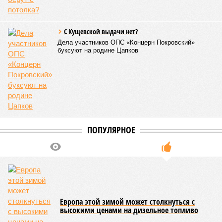
Бангладеш, тогда называвшейся Восточным Пакистаном, и
индийского штата Западная Бенгалия. Шторма унесли
жизни полумиллиона человек.
Кажется, стремящаяся сохранить свою чистоту природа
что-то знала о том, какие именно страны станут со
временем самыми «грязными» в плане производств, и
планомерно подтачивала их демографию. А как ещё
объяснить то, что в топ-10 природных катастроф почти все
места занимают бедствия, разразившиеся в Индии,
Пакистане, Бангладеш и Турции? Что характерно, Россию и
Европу подобные катастрофы никогда не затрагивали,
здесь беды были другими, включая массовый голод и
масштабные эпидемии вроде бубонной чумы (200 млн
погибших) или «испанки» (по разным оценкам, от 17,4 до
100 млн погибших во всём мире).
Когда земля – дыбом
Но это дела давно минувших дней. А что нам ждать в
дальнейшем? Авторы энциклопедии A-Z Animals,
основываясь на современных научных исследованиях и