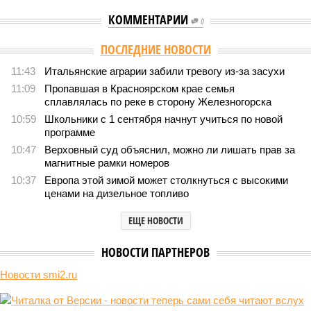
КОММЕНТАРИИ
0
Версия
//
Общество
//
Земля уже не раз показывала человечеству свой
крутой нрав – когда покажет снова?
795
Последние времена
Земля уже не раз показывала человечеству свой крутой
нрав – когда покажет снова?
Земля уже не раз показывала человечеству свой крутой нрав – когда
покажет снова? (фото: АР-ТАСС)
Природа постоянно вступает в противоречие с нами. Ведь пока
она стремится всё на планете держать в балансе, человечество
не особенно церемонится с окружающей средой. Самые
массовые катастрофы в прошлом – какими они были? Какие