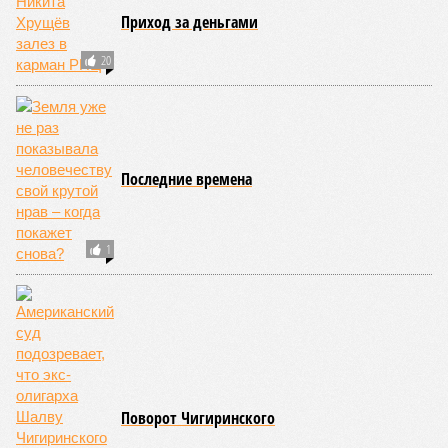
Сахары. Леса начинают гореть всё чаще и чаще,
достаточно посмотреть общемировую статистику; сотни
тысяч людей остаются без крова, десятки тысяч – гибнут.
Но проблема не только в этом. Проблема ещё и в том, что
огонь уничтожает лесную экосистему, сельское хозяйство
и кропотливо созданную человеком инфраструктуру.
Учитывая то, что пожары начинают становиться чуть ли не
ежегодной реальностью на фоне глобального потепления,
год за годом их будет всё больше, и здесь уже среди
прочего в большой опасности Европа. Небывалая жара,
зафиксированная в этом и прошлом годах в Италии и во
Франции, тому лучшее подтверждение.
Есть в перечне A-Z Animals и экзотика, впрочем, не менее
смертоносная. Это, в частности, «лимнические
извержения», о которых мало кто слышал. Речь идёт о
явлениях, когда большое количество углекислого газа
внезапно вырывается из глубин озёр, образуя невидимое
удушающее газовое облако, которое безжалостно убивает
людей и животных. Катастрофа на озере Ньос в Камеруне
в 1986 году остаётся одним из наиболее чудовищных
примеров: более 1700 человек и тысячи голов скота