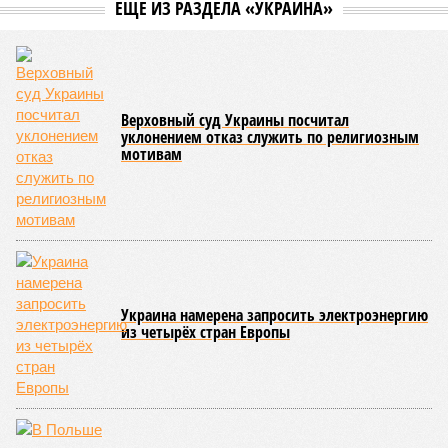
ждут нас со дня на день и чем грозят?
Рассказ
Стивена Кинга
, в котором описывались
последствия очередного апокалипсиса, искусственно
вызванного группой биологов, называется «Конец всей
этой мерзости». В реальной жизни участия пытливых
исследователей в организации конца света может не
понадобиться: природа сама разберётся, как и где
уменьшить масштабы человеческой популяции.
(фото: en.wikipedia.org)
Да, наша любимая маленькая планета может быть
единственной, где в пределах Солнечной системы есть
полноценная жизнь, но Земля также регулярно пытается
эту жизнь уничтожить. Так уж вышло, что внутренние
процессы на планете включают в себя всевозможные
геологические, метеорологические и физические явления,
которые для человека довольно опасны. Или попросту
смертельны. И вот несколько тому примеров.
Все стихии сразу