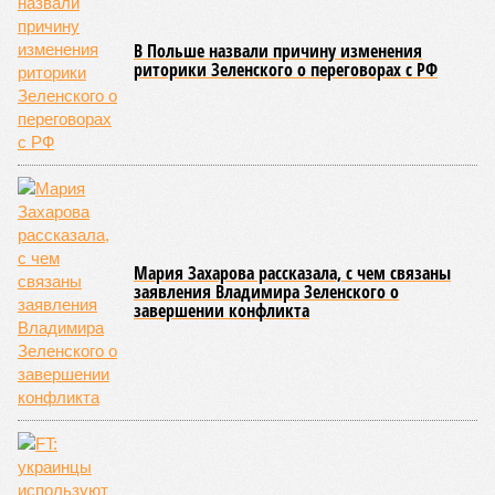
Около 100 лет назад в Поднебесной приключилось то, что
у нас назвали бы тридцатью тремя несчастьями. Страну
последовательно поразили: многолетняя засуха, страшный
паводок, невероятные ливни. Несколько миллионов
человек не пережили этот разгул стихий. Вот что тогда
приключилось.
Зима 1931 года выдалась в Китае чрезвычайно
продолжительной и суровой. Снега образовалось огромное
количество – казалось бы, хороший знак после периода
великой суши, продолжавшегося с 1928-го. Но всё
обратилось катастрофой. Снег растаял, устремился в реки,
начался небывалый паводок, быстро обернувшийся
страшным наводнением, которое обильные весенние ливни
только усугубили. К июню всё это преобразовалось в
массовый потоп, в июле же Китай в дополнение накрыло
сразу девятью циклонами. Последствия оказались
невообразимыми: наводнение погребло под собой
территорию в 180 тыс. квадратных километров, что равно
по площади Карелии, шести Курским или Калужским