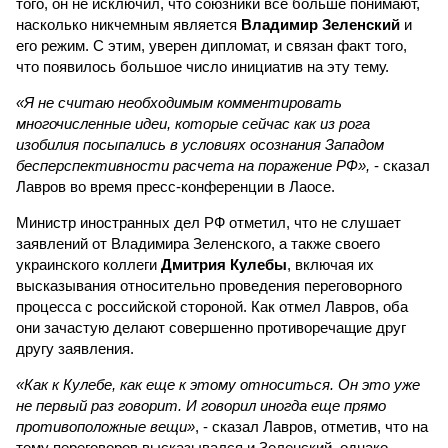
того, он не исключил, что союзники все больше понимают,
насколько никчемным является
Владимир Зеленский
и
его режим. С этим, уверен дипломат, и связан факт того,
что появилось большое число инициатив на эту тему.
«Я не считаю необходимым комментировать
многочисленные идеи, которые сейчас как из рога
изобилия посыпались в условиях осознания Западом
бесперспективности расчета на поражение РФ»,
- сказал
Лавров во время пресс-конференции в Лаосе.
Министр иностранных дел РФ отметил, что не слушает
заявлений от Владимира Зеленского, а также своего
украинского коллеги
Дмитрия Кулебы
, включая их
высказывания относительно проведения переговорного
процесса с российской стороной. Как отмел Лавров, оба
они зачастую делают совершенно противоречащие друг
другу заявления.
«Как к Кулебе, как еще к этому относиться. Он это уже
не первый раз говорит. И говорил иногда еще прямо
противоположные вещи»
, - сказал Лавров, отметив, что на
тему переговоров высказывался и Зеленский, однако