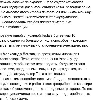
шечном гараже на окраине Киева группа механиков
а над корпусом разбитой старой Tesla, разбирая её на
 Но вместо того чтобы пытаться починить машину,
ы были заняты извлечением её аккумулятора,
ь использовать его для питания местных
тся в публикации.
ование одной списанной Tesla в более чем 10
тало одним из большого числа способов, к которым
 в связи с регулярными отключениями электричества.
ен
Александр Бентса
, на протяжении многих лет
лектрокары Tesla, отправлял их на Украину, где
ашины, чтобы потом перепродать. Когда же страна
осистеме, предприниматель, как утверждается, нашёл
ить один аккумулятор Tesla в несколько
ённая таким способом система обладает мощностью в
ает для освещения и работы электроприборов в квартире
иентами бизнесмена являются рядовые граждане. По его
 спрос увеличился практически с нуля «до заоблачных
ать ближе к зиме.