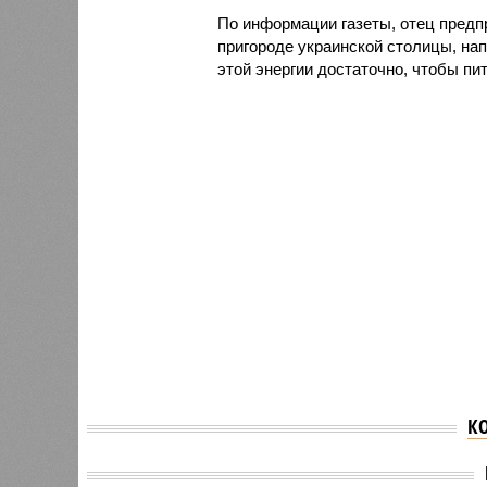
По информации газеты, отец пред
пригороде украинской столицы, нап
этой энергии достаточно, чтобы пи
К
Пальмовое масло могут
Подозр