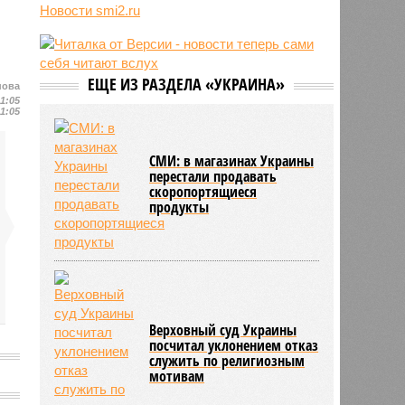
трёхмесячного сына
Новости smi2.ru
07/08
Сергей Миронов выступил за
увеличение пенсий детям,
потерявшим родителей
ЕЩЕ ИЗ РАЗДЕЛА «УКРАИНА»
07/08
Финляндия захотела использовать
нова
11:05
приграничные болота против
11:05
России
СМИ: в магазинах Украины
перестали продавать
скоропортящиеся
продукты
Верховный суд Украины
посчитал уклонением отказ
служить по религиозным
мотивам