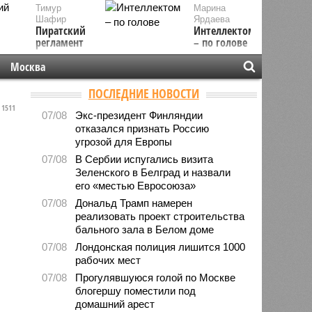
Тимур
Марина
Шафир
Ярдаева
Пиратский
Интеллектом
регламент
– по голове
Москва
ПОСЛЕДНИЕ НОВОСТИ
1511
07/08
Экс-президент Финляндии
отказался признать Россию
угрозой для Европы
07/08
В Сербии испугались визита
Зеленского в Белград и назвали
его «местью Евросоюза»
07/08
Дональд Трамп намерен
реализовать проект строительства
бального зала в Белом доме
07/08
Лондонская полиция лишится 1000
рабочих мест
07/08
Прогулявшуюся голой по Москве
блогершу поместили под
домашний арест