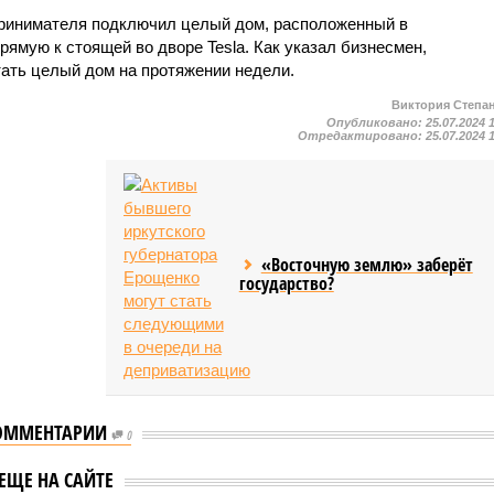
принимателя подключил целый дом, расположенный в
рямую к стоящей во дворе Tesla. Как указал бизнесмен,
тать целый дом на протяжении недели.
Виктория Степа
Опубликовано:
25.07.2024 
Отредактировано:
25.07.2024 
«Восточную землю» заберёт
государство?
ОММЕНТАРИИ
0
еваемый в
В Белом доме заявили,
ЕЩЕ НА САЙТЕ