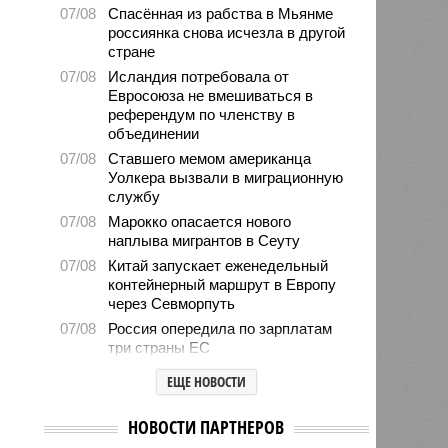
07/08
Спасённая из рабства в Мьянме
россиянка снова исчезла в другой
стране
07/08
Исландия потребовала от
Евросоюза не вмешиваться в
референдум по членству в
объединении
07/08
Ставшего мемом американца
Уолкера вызвали в миграционную
службу
07/08
Марокко опасается нового
наплыва мигрантов в Сеуту
07/08
Китай запускает еженедельный
контейнерный маршрут в Европу
через Севморпуть
07/08
Россия опередила по зарплатам
три страны ЕС
07/08
Александр Лукашенко призвал
ЕЩЕ НОВОСТИ
белорусов скупать пустующие
избы
НОВОСТИ ПАРТНЕРОВ
07/08
Девушка объяснила убийство