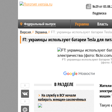
№29 от 03.08.
Подписка
Украина
Власть
Федеральный выпуск
Версия
//
Украина
//
FT: украинцы используют батареи Tesla
FT: украинцы используют батареи Tesla для пи
FT: украинцы используют батареи T
(фото: 
В РАЗДЕЛЕ
Жители 
0
электри
На службу в ВСУ начали
машин T
набирать женщин-заключённых
0
Такую