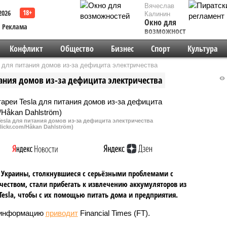
Вячеслав
2026
Калинин
Окно для
Реклама
возможностей
Конфликт
Общество
Бизнес
Спорт
Культура
 для питания домов из-за дефицита электричества
тания домов из-за дефицита электричества
esla для питания домов из-за дефицита электричества
flickr.com/Håkan Dahlström)
Украины, столкнувшиеся с серьёзными проблемами с
чеством, стали прибегать к извлечению аккумуляторов из
esla, чтобы с их помощью питать дома и предприятия.
 информацию
приводит
Financial Times (FT).