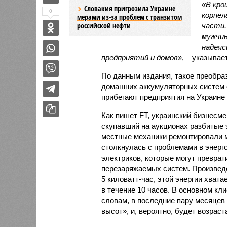
«В кро
Словакия пригрозила Украине
0
корпел
мерами из-за проблем с транзитом
российской нефти
части.
мужчин
надеяс
предприятий и домов»
, – указывае
По данным издания, такое преобраз
домашних аккумуляторных систем с
прибегают предприятия на Украине
Как пишет FT, украинский бизнесм
скупавший на аукционах разбитые э
местные механики ремонтировали м
столкнулась с проблемами в энерг
электриков, которые могут преврат
перезаряжаемых систем. Произвед
5 киловатт-час, этой энергии хват
в течение 10 часов. В основном кл
словам, в последние пару месяцев
высот», и, вероятно, будет возраст