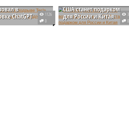
 Tesla Cybertruck
что возможный дефолт 
зовал в
США станет подарком
1126
овке ChatGPT
для России и Китая
0
айвелсбергер,
В Белом доме заявили, что
аемый в подрыве
Конгресс непременно должен
биля Tesla Cybertruck у
предотвратить дефолт по
Лас-Вегасе, использовал
госдолгу США, приняв
для подготовки своего
необходимое решение, ведь
ения.
иначе у России и ряда стран
будет повод для радости.