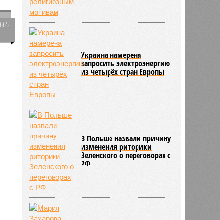
в
3665
0
Украина намерена
запросить электроэнергию
из четырёх стран Европы
В Польше назвали причину
изменения риторики
Зеленского о переговорах с
РФ