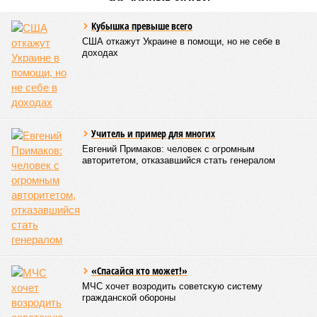
может существовать в слегка изменённом виде. Другие же
приводят к катастрофическим изменениям внутри неё – и
она погибает.
«У 80-летнего человека в типичной клетке
присутствуют тысячи соматических мутаций. У
организма нет механики, которая позволила бы ему
вернуться и исправить повреждения, уже записанные в
геноме,
– рассказывает
Джереми Клерк
, доцент
медицинской школы Гроссмана при Нью-Йоркском
университете.
– На протяжении десятилетий
накопившиеся повреждения снижают эффективность
работы клетки, а в некоторых случаях создают
предпосылки для развития рака»
. То есть получается, что,
какие бы антивозрастные процедуры вы ни проводили, как
бы ни пытались замедлить старение, устраняя его
причины, всё равно ничего не выйдет – мутации возьмут
своё.
Цифры
По данным за 2025 год, лидером по средней
продолжительности жизни из всех стран стало