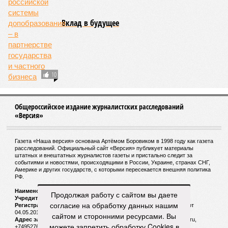
Джонсон, который ежегодно тратит миллионы долларов на
попытки замедлить процесс старения и в конечном счёте
опередить саму смерть, иронизируют в New York Post.
Главная проблема и печаль в том, что не в одних только
мутациях дело.
«Наше исследование показывает, что
соматические мутации вносят значительный вклад в
старение, но сами по себе они не могут объяснить
наблюдаемую смертность, –
цитирует Medical Express
соавтора исследования
Дмитрия Крюкова
, научного
сотрудника Центра био- и медицинских технологий
Сколтеха и старшего научного сотрудника AIRI. –
Это
означает, что другие механизмы старения, такие как
потеря протеостаза, митохондриальная дисфункция или
эпигенетические изменения, вносят сопоставимый вклад
в ограничение продолжительности жизни».
Впрочем, исключение соматических мутаций в любом
Продолжая работу с сайтом вы даете
случае сильно бы продлило человеческую жизнь. Но как
согласие на обработку данных нашим
их исключить? Ведь всё это зависит от множества
сайтом и сторонними ресурсами. Вы
вводных, от обычных ошибок при делении клеток до
можете запретить обработку Cookies в
стрессовых факторов, состояния окружающей среды и