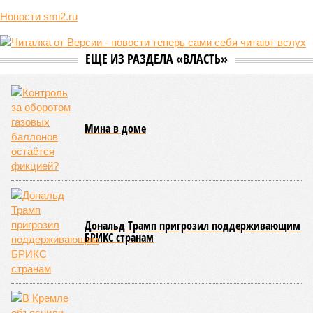
Мы могли бы жить сотни лет, но этого никогда не будет (фото: Deep
Vision)
Как бы мы ни старались, достигнуть бессмертия у человека не
получится никогда, даже при самых совершенных технологиях и
самой совершенной медицине. Точку в многолетних дебатах о
долголетии поставило новое исследование российских учёных: в
теории максимальный предел жизни – 194 года. Но и этот
возраст практически вряд ли достижим – во всём виноваты
мутации ДНК.
Сюжет:
Здоровье
В 2023 году в статье, опубликованной в научном издании
Cell.com, были описаны 12 признаков старения. К ним
относятся – не пугайтесь учёных терминов – повышенная