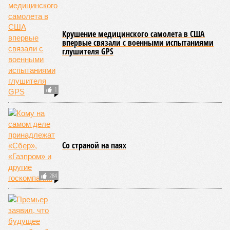
частности, клетки печени: они с радостью заменят старые,
процветая бесконечно долго. С другой стороны, клетки
миокарда (среднего слоя сердечной мышцы) и нейроны
(клетки головного мозга) гораздо более подвержены
мутациям: если их функция деления и размножения
утрачена, восстановить её невозможно. Когда они
перестают функционировать, отказывают сердце и мозг,
что, разумеется, приводит к смерти. Авторы исследования
называют эти типы клеток «критическими точками
ограничения продолжительности жизни».
Причина ясна, но будущее в тумане
Получается, что бедная несчастная печень, вынужденная
переваривать вредную пищу и прочий алкоголь на
ежедневной основе, могла бы прожить десятки тысяч лет!
А вот мозг, от которого эта печень полностью зависит, – нет.
Согласно сколковской модели повреждение одних только
нейронов сокращает среднюю продолжительность жизни
до 194 лет, а повреждение клеток сердечной мышцы – до
208 лет. Эти результаты заставляют усомниться в мечтах
энтузиастов долголетия, таких как биохакер Брайан