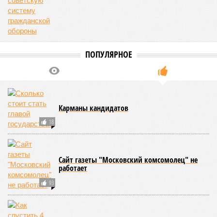
Княжество Монако. В общем-то, неудивительно с
учётом богатства и благополучия этого крохотного
клочка суши. Но второе место удивляет – оно,
оказывается, за Гонконгом. Если в Монако
большинство доживают до 87 лет, то в Гонконге – до
85 с копейками. «Бронза» за Японией – почти 85 лет.
Далее следуют Южная Корея, Швейцария и Австралия.
Средняя продолжительность жизни в России – 74,2
года, от лидеров рейтинга мы очень далеки. Впрочем,
Владимир Путин поставил задачу, чтобы к 2030 году
эта цифра выросла до 78 лет, а к 2036 году – до 81
года. Как это будет выполняться, неизвестно.
Эта железная печень
В своём новейшем исследовании, опубликованном в NPJ
Aging, группа учёных из Сколковского института науки и
технологий во главе с доктором биологических наук
Екатериной Храмеевой
подсчитала максимальный срок
жизни человека. Вернее, каким бы этот срок мог быть, если
исключить из уравнения все признаки старения, в том
числе и соматические мутации.