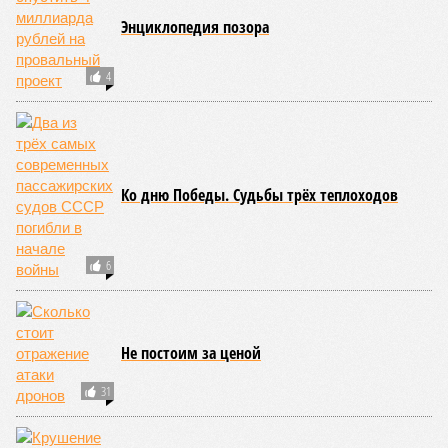
Итак, пишет в своей разошедшейся на многомиллионную
аудиторию публикации New York Post (почему, кстати, New
York Post, а не отечественные издания?), получилось, что
средним показателем было бы 1759 лет, а максимальным –
29 921 год. Неплохо: одному-единственному человеку
можно было бы застать сразу несколько концов света,
ледниковых периодов и крушение десятка-другого
развитых цивилизаций. Но мы снова возвращаемся к
катастрофическим изменениям в ДНК, которые начисто
вычёркивают эти цифры из всех возможных вариантов
долголетия.
«При устранении всех остальных причин
старения только соматические мутации сокращают
теоретическую среднюю продолжительность жизни с
1759 до 156 лет»
, – рассказывает
Евгений Ефимов
, один
из ключевых авторов исследования, научный сотрудник
Центра био- и медицинских технологий Сколтеха и
научный сотрудник Института искусственного интеллекта
(AIRI).
Интересно, что некоторые ткани нашего организма более
устойчивы к соматическим мутациям, чем другие. В