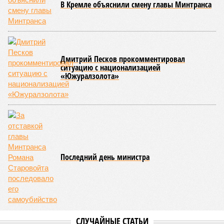
вероятность генетических мутаций при делении клетки,
неспособность контролировать выработку и поддержание
белков, а также дисфункция митохондрий. Некоторые из
этих признаков обратимы. Во всяком случае, таковы
предположения исследователей. Например, одним из
признаков биологического старения является уменьшение
длины теломер (защитных «колпачков» на концах
хромосом) – такое можно исправить и заодно увеличить
продолжительность жизни.
Но первая и главная проблема, пишет издание Medical
News Today, в соматических мутациях. Это изменения в
генетическом коде любой клетки организма (кроме
сперматозоидов и яйцеклеток), которые являются
неизбежным следствием деления клеток и происходят на
протяжении всей нашей жизни. Иногда они возникают под
воздействием внешних факторов, условно таких как
ультрафиолет, а иногда… это просто случается. Просто
«потому что». И учёные до сих пор бьются над загадкой
почему.
Некоторые мутации не слишком разрушительны, и клетка