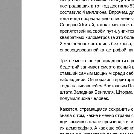
пострадавших в тот год достигло 5
составило 4 миллиона. Впрочем, для
года вода прорвала многочисленны
Северный Китай, так как местность
препятствий на своём пути, уничто
квадратных километров (а это бол
2 млн человек остались без крова,
спровоцированной катастрофой па
Третье место по кровожадности в р
бедствий занимает смертоносный ц
ставший самым мощным среди себе
наблюдений. Он поразил территори
тогда называвшейся Восточным Пак
штата Западная Бенгалия. Шторма 
полумиллиона человек.
Кажется, стремящаяся сохранить с
знала о том, какие именно страны 
«грязными» в плане производств, 
их демографию. А как ещё объяснить