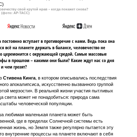
овечеству свой крутой нрав – когда покажет снова?
(фото: АР-ТАСС)
 постоянно вступает в противоречие с нами. Ведь пока она
ся всё на планете держать в балансе, человечество не
о церемонится с окружающей средой. Самые массовые
офы в прошлом – какими они были? Какие ждут нас со дня
 и чем грозят?
аз
Стивена Кинга
, в котором описывались последствия
ного апокалипсиса, искусственно вызванного группой
 этой мерзости». В реальной жизни участия пытливых
ца света может не понадобиться: природа сама
масштабы человеческой популяции.
ша любимая маленькая планета может быть
венной, где в пределах Солнечной системы есть
енная жизнь, но Земля также регулярно пытается эту
что внутренние процессы на планете включают в себя