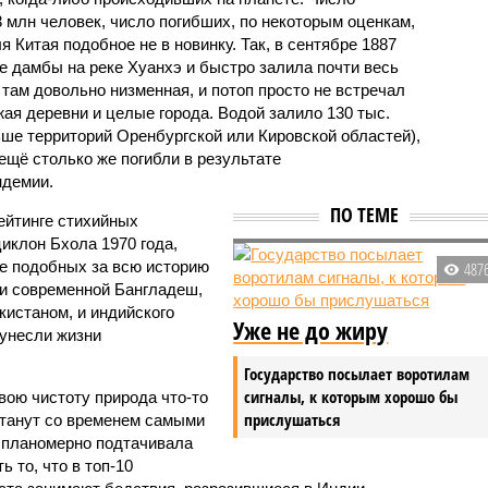
3 млн человек, число погибших, по некоторым оценкам,
 Китая подобное не в новинку. Так, в сентябре 1887
е дамбы на реке Хуанхэ и быстро залила почти весь
 там довольно низменная, и потоп просто не встречал
жая деревни и целые города. Водой залило 130 тыс.
ьше территорий Оренбургской или Кировской областей),
 ещё столько же погибли в результате
ндемии.
ПО ТЕМЕ
ейтинге стихийных
иклон Бхола 1970 года,
 подобных за всю историю
487
и современной Бангладеш,
истаном, и индийского
Уже не до жиру
унесли жизни
Государство посылает воротилам
сигналы, к которым хорошо бы
вою чистоту природа что-то
прислушаться
станут со временем самыми
и планомерно подтачивала
 то, что в топ-10