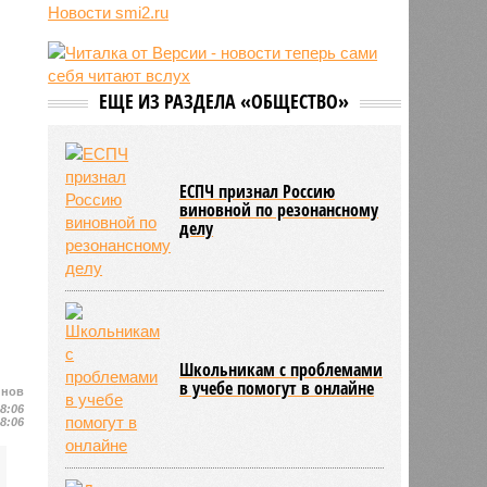
Новости smi2.ru
06/08
Euractiv: закрытие границы с
Россией спровоцировало спад
экономики Финляндии
06/08
Минобрнауки осенью примет
ЕЩЕ ИЗ РАЗДЕЛА «ОБЩЕСТВО»
решение о правилах приёма на
платные места в вузах
ЕСПЧ признал Россию
виновной по резонансному
делу
Школьникам с проблемами
в учебе помогут в онлайне
йнов
08:06
08:06