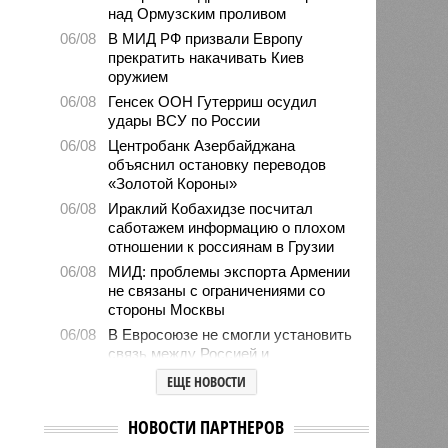
над Ормузским проливом
06/08
В МИД РФ призвали Европу
прекратить накачивать Киев
оружием
06/08
Генсек ООН Гутерриш осудил
удары ВСУ по России
06/08
Центробанк Азербайджана
объяснил остановку переводов
«Золотой Короны»
06/08
Ираклий Кобахидзе посчитал
саботажем информацию о плохом
отношении к россиянам в Грузии
06/08
МИД: проблемы экспорта Армении
не связаны с ограничениями со
стороны Москвы
06/08
В Евросоюзе не смогли установить
связь между Россией и
миграционным кризисом в Сеуте
ЕЩЕ НОВОСТИ
06/08
Ямпольская объяснила причины
проблем с поступлением в
НОВОСТИ ПАРТНЕРОВ
ведущие вузы страны