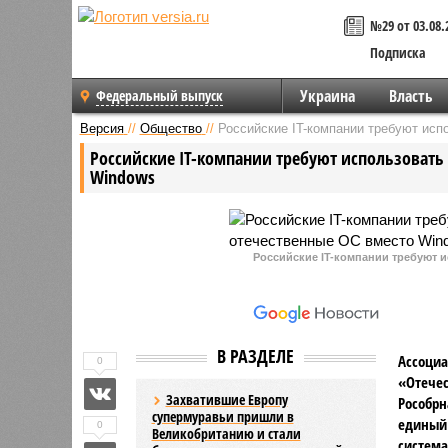
№29 от 03.08.
Подписка
Украина
Власть
Федеральный выпуск
Версия
//
Общество
//
Российские IT-компании требуют исп
Российские IT-компании требуют использовать 
Windows
Российские IT-компании требуют 
В РАЗДЕЛЕ
Ассоциа
0
«Отече
Захватившие Европу
Рособр
супермуравьи пришли в
единый 
0
Великобританию и стали
система