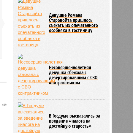
Девушке Романа
Старовойта пришлось
съехать из опечатанного
особняка в гостиницу
Несовершеннолетняя
девушка сбежала с
дезертировавшим с СВО
контрактником
499
В Госдуме высказались за
введение «налога на
достойную старость»