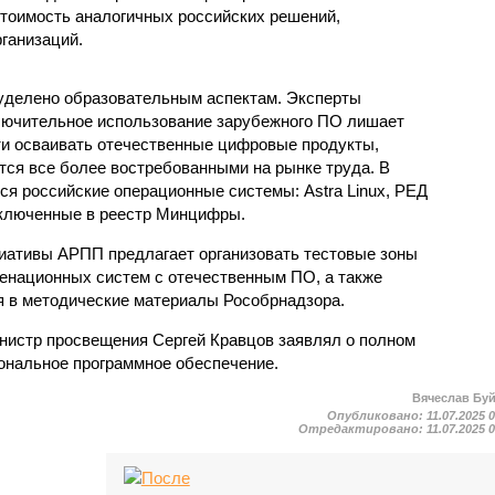
тоимость аналогичных российских решений,
ганизаций.
уделено образовательным аспектам. Эксперты
ключительное использование зарубежного ПО лишает
ти осваивать отечественные цифровые продукты,
тся все более востребованными на рынке труда. В
ся российские операционные системы: Astra Linux, РЕД
включенные в реестр Минцифры.
иативы АРПП предлагает организовать тестовые зоны
енационных систем с отечественным ПО, а также
я в методические материалы Рособрнадзора.
инистр просвещения Сергей Кравцов заявлял о полном
ональное программное обеспечение.
Вячеслав Бу
Опубликовано:
11.07.2025 
Отредактировано:
11.07.2025 