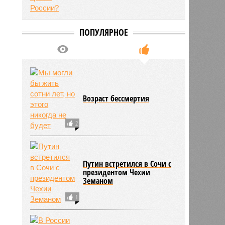
ПОПУЛЯРНОЕ
Возраст бессмертия
2
Путин встретился в Сочи с
президентом Чехии
Земаном
1