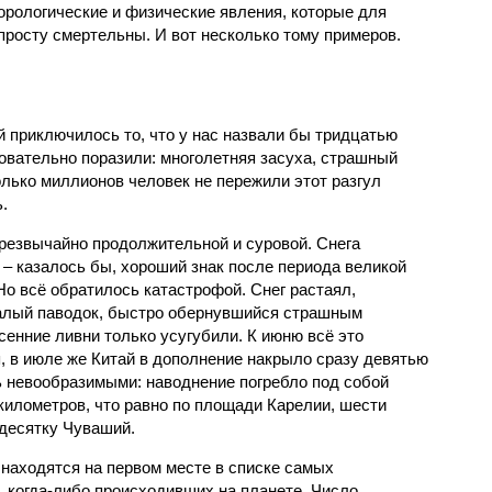
орологические и физические явления, которые для
просту смертельны. И вот несколько тому примеров.
й приключилось то, что у нас назвали бы тридцатью
овательно поразили: многолетняя засуха, страшный
олько миллионов человек не пережили этот разгул
.
чрезвычайно продолжительной и суровой. Снега
 – казалось бы, хороший знак после периода великой
Но всё обратилось катастрофой. Снег растаял,
валый паводок, быстро обернувшийся страшным
енние ливни только усугубили. К июню всё это
, в июле же Китай в дополнение накрыло сразу девятью
 невообразимыми: наводнение погребло под собой
километров, что равно по площади Карелии, шести
десятку Чуваший.
 находятся на первом месте в списке самых
 когда-либо происходивших на планете. Число