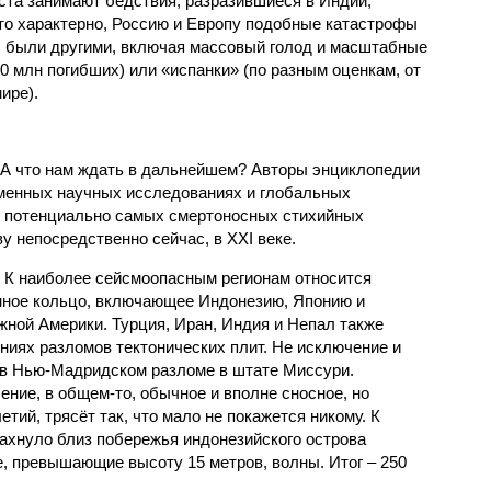
ста занимают бедствия, разразившиеся в Индии,
то характерно, Россию и Европу подобные катастрофы
ды были другими, включая массовый голод и масштабные
 млн погибших) или «испанки» (по разным оценкам, от
ире).
 А что нам ждать в дальнейшем? Авторы энциклопедии
еменных научных исследованиях и глобальных
к потенциально самых смертоносных стихийных
 непосредственно сейчас, в XXI веке.
 К наиболее сейсмоопасным регионам относится
нное кольцо, включающее Индонезию, Японию и
ной Америки. Турция, Иран, Индия и Непал также
ниях разломов тектонических плит. Не исключение и
 в Нью-Мадридском разломе в штате Миссури.
ние, в общем-то, обычное и вполне сносное, но
етий, трясёт так, что мало не покажется никому. К
бахнуло близ побережья индонезийского острова
, превышающие высоту 15 метров, волны. Итог – 250