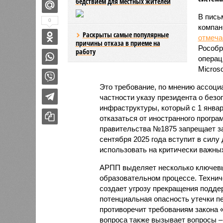
бедствием для местных жителей
В пись
0
компан
Раскрыты самые популярные
отмеча
причины отказа в приеме на
Рособр
работу
операц
Microso
Это требование, по мнению ассоци
частности указу президента о без
инфраструктуры, который с 1 янва
отказаться от иностранного програ
правительства №1875 запрещает за
сентября 2025 года вступит в сил
использовать на критически важны
АРПП выделяет несколько ключевы
образовательном процессе. Технич
создает угрозу прекращения подде
потенциальная опасность утечки п
противоречит требованиям закона 
вопроса также вызывает вопросы –