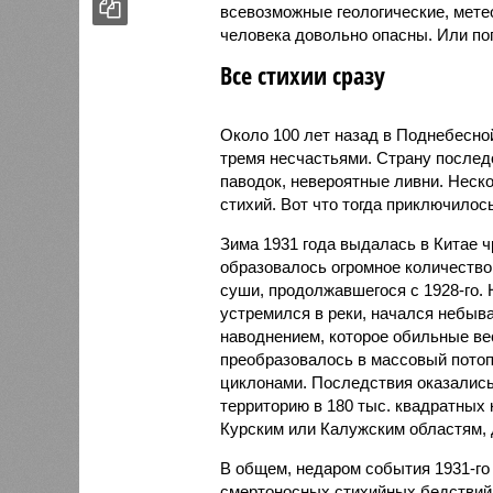
всевозможные геологические, мете
человека довольно опасны. Или по
Все стихии сразу
Около 100 лет назад в Поднебесно
тремя несчастьями. Страну послед
паводок, невероятные ливни. Неск
стихий. Вот что тогда приключилось
Зима 1931 года выдалась в Китае 
образовалось огромное количество
суши, продолжавшегося с 1928-го. 
устремился в реки, начался небы
наводнением, которое обильные вес
преобразовалось в массовый потоп
циклонами. Последствия оказались
территорию в 180 тыс. квадратных 
Курским или Калужским областям, 
В общем, недаром события 1931-го
смертоносных стихийных бедствий,