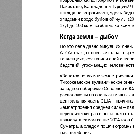
природных катастроф почти все ме
Пакистане, Бангладеш и Турции? Ч
никогда не затрагивали, здесь бе
эпидемии вроде бубонной чумы (200
17,4 до 100 млн погибших во всём м
Когда земля – дыбом
Но это дела давно минувших дней.
A-Z Animals, основываясь на совр
тенденциях, составили свой списо
бедствий, угрожающих человечеству
«Золото» получили землетрясения.
Тихоокеанское вулканическое огне
западное побережье Северной и Юж
расположены на очень активных ли
центральная часть США – причина
Землетрясения средней силы – явле
периодически, раз в несколько стол
примеру, в самом конце 2004 года 
Суматра, а следом пошли огромные
тыс. погибших.