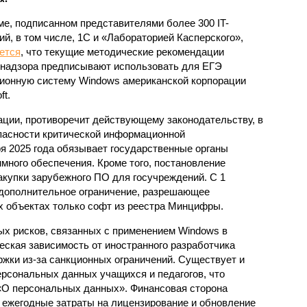
ме, подписанном представителями более 300 IT-
ий, в том числе, 1С и «Лабораторией Касперского»,
ется
, что текущие методические рекомендации
надзора предписывают использовать для ЕГЭ
ионную систему Windows американской корпорации
ft.
ации, противоречит действующему законодательству, в
опасности критической информационной
ря 2025 года обязывает государственные органы
ммного обеспечения. Кроме того, постановление
купки зарубежного ПО для госучреждений. С 1
у дополнительное ограничение, разрешающее
х объектах только софт из реестра Минцифры.
х рисков, связанных с применением Windows в
еская зависимость от иностранного разработчика
ржки из-за санкционных ограничений. Существует и
ерсональных данных учащихся и педагогов, что
«О персональных данных». Финансовая сторона
 ежегодные затраты на лицензирование и обновление