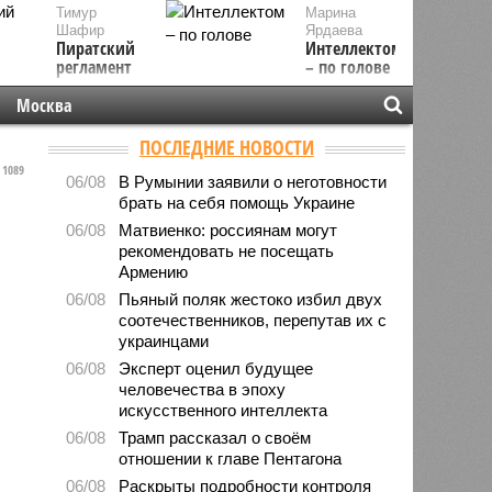
Тимур
Марина
Шафир
Ярдаева
Пиратский
Интеллектом
регламент
– по голове
Москва
ПОСЛЕДНИЕ НОВОСТИ
1089
06/08
В Румынии заявили о неготовности
брать на себя помощь Украине
06/08
Матвиенко: россиянам могут
рекомендовать не посещать
Армению
06/08
Пьяный поляк жестоко избил двух
соотечественников, перепутав их с
украинцами
06/08
Эксперт оценил будущее
человечества в эпоху
искусственного интеллекта
06/08
Трамп рассказал о своём
отношении к главе Пентагона
06/08
Раскрыты подробности контроля