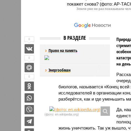
Земля уже не раз показывала чел
В РАЗДЕЛЕ
Природа
0
стремит
Право на память
особенн
катастр
0
на день
Энергообман
Расск
0
очеред
биологов, называется «Конец всей
исследователей в организации кон
разберётся, как и где уменьшить 
Да, на
(фото: en.wikipedia.org)
единст
полноц
жизнь уничтожить. Так уж вышло, 