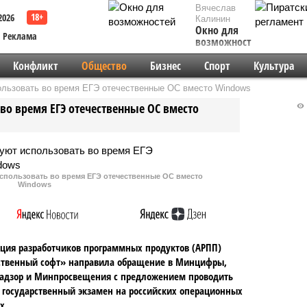
Вячеслав
2026
Калинин
Окно для
Реклама
возможностей
Конфликт
Общество
Бизнес
Спорт
Культура
ользовать во время ЕГЭ отечественные ОС вместо Windows
во время ЕГЭ отечественные ОС вместо
использовать во время ЕГЭ отечественные ОС вместо
Windows
ция разработчиков программных продуктов (АРПП)
ственный софт» направила обращение в Минцифры,
надзор и Минпросвещения с предложением проводить
государственный экзамен на российских операционных
х.