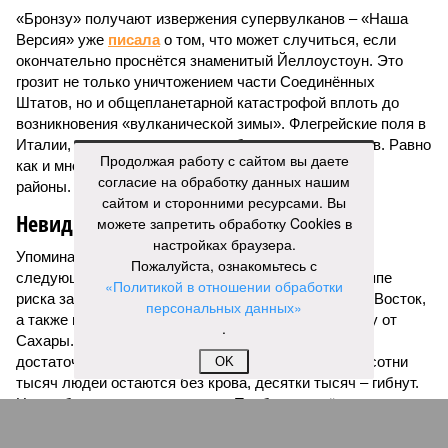
«Бронзу» получают извержения супервулканов – «Наша
Версия» уже
писала
о том, что может случиться, если
окончательно проснётся знаменитый Йеллоустоун. Это
грозит не только уничтожением части Соединённых
Штатов, но и общепланетарной катастрофой вплоть до
возникновения «вулканической зимы». Флегрейские поля в
Италии, кстати, тоже не стоит сбрасывать со счетов. Равно
Продолжая работу с сайтом вы даете
как и многие другие до поры спящие вулканические
согласие на обработку данных нашим
районы.
сайтом и сторонними ресурсами. Вы
Невидимый убийца
можете запретить обработку Cookies в
настройках браузера.
Упоминают эксперты и жару вкупе с засухой и
Пожалуйста, ознакомьтесь с
следующими отсюда лесными пожарами. Тут в группе
«Политикой в отношении обработки
риска запад США, юг Европы, Австралия, Ближний Восток,
персональных данных»
а также некоторые районы Бразилии и Африки к югу от
.
Сахары. Леса начинают гореть всё чаще и чаще,
достаточно посмотреть общемировую статистику; сотни
OK
тысяч людей остаются без крова, десятки тысяч – гибнут.
Но проблема не только в этом. Проблема ещё и в том, что
огонь уничтожает лесную экосистему, сельское хозяйство
и кропотливо созданную человеком инфраструктуру.