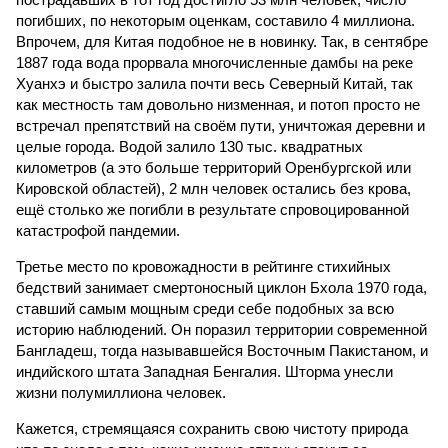
погибших, по некоторым оценкам, составило 4 миллиона.
Впрочем, для Китая подобное не в новинку. Так, в сентябре
1887 года вода прорвала многочисленные дамбы на реке
Хуанхэ и быстро залила почти весь Северный Китай, так
как местность там довольно низменная, и потоп просто не
встречал препятствий на своём пути, уничтожая деревни и
целые города. Водой залило 130 тыс. квадратных
километров (а это больше территорий Оренбургской или
Кировской областей), 2 млн человек остались без крова,
ещё столько же погибли в результате спровоцированной
катастрофой пандемии.
Третье место по кровожадности в рейтинге стихийных
бедствий занимает смертоносный циклон Бхола 1970 года,
ставший самым мощным среди себе подобных за всю
историю наблюдений. Он поразил территории современной
Бангладеш, тогда называвшейся Восточным Пакистаном, и
индийского штата Западная Бенгалия. Шторма унесли
жизни полумиллиона человек.
Кажется, стремящаяся сохранить свою чистоту природа