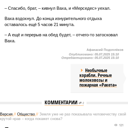
– Спасибо, брат, – кивнул Ваха, и «Мерседес» уехал.
Ваха вздохнул. До конца изнурительного отдыха
оставалось ещё 5 часов 21 минута.
– А ещё и перерыв на обед будет, – отчего-то затосковал
Ваха.
Афанасий Подоплёков
Опубликовано:
05.07.2025 15:10
Отредактировано:
05.07.2025 15:10
Необычные
корабли. Речные
молоковозы и
пожарная «Ракета»
КОММЕНТАРИИ
0
Версия
//
Общество
//
Земля уже не раз показывала человечеству свой
крутой нрав – когда покажет снова?
121