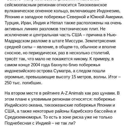
сейсмоопасным регионам относится Тихоокеанское
вулканическое огненное кольцо, включающее Индонезию,
Японию и западное побережье Северной и Южной Америки.
Турция, Иран, Индия и Непал также расположены на очень
активных линиях разломов тектонических плит. Не
исключение и центральная часть США – причина в Нью-
Мадридском разломе в штате Миссури. Землетрясения
средней силы – явление, в общем-то, обычное и вполне
сносное, но периодически, раз в несколько столетий,
трясёт так, что мало не покажется никому. К примеру, в
самом конце 2004 года бахнуло близ побережья
индонезийского острова Суматра, а следом пошли
огромные, превышающие высоту 15 метров, волны. Итог –
250 тыс. погибших.
На втором месте в рейтинге A-Z Animals как раз цунами. В
этом плане к уязвимым регионам относятся: побережье
Индийского океана, тихо­океанские побережья Японии и
США, а также некоторые районы Карибского бассейна и
Средиземноморья. То есть в зоне риска уже не только
Поднебесная с Индией – не так ли?