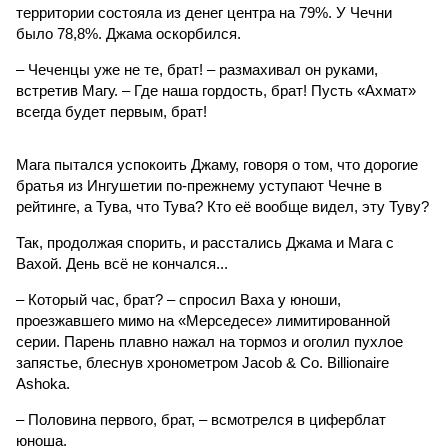
территории состояла из денег центра на 79%. У Чечни
было 78,8%. Джама оскорбился.
– Чеченцы уже не те, брат! – размахивал он руками,
встретив Магу. – Где наша гордость, брат! Пусть «Ахмат»
всегда будет первым, брат!
Мага пытался успокоить Джаму, говоря о том, что дорогие
братья из Ингушетии по-прежнему уступают Чечне в
рейтинге, а Тува, что Тува? Кто её вообще видел, эту Туву?
Так, продолжая спорить, и расстались Джама и Мага с
Вахой. День всё не кончался...
– Который час, брат? – спросил Ваха у юноши,
проезжавшего мимо на «Мерседесе» лимитированной
серии. Парень плавно нажал на тормоз и оголил пухлое
запястье, блеснув хронометром Jacob & Co. Billionaire
Ashoka.
– Половина первого, брат, – всмотрелся в циферблат
юноша.