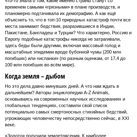
что-то знала о том, какие именно страны станут со
временем самыми «грязными» в плане производств, и
планомерно подтачивала их демографию. А как ещё
объяснить то, что в топ-10 природных катастроф почти все
места занимают бедствия, разразившиеся в Индии,
Пакистане, Бангладеш и Турции? Что характерно, Россию и
Европу подобные катастрофы никогда не затрагивали,
здесь беды были другими, включая массовый голод и
масштабные эпидемии вроде бубонной чумы (200 млн
погибших) или «испанки» (по разным оценкам, от 17,4 до
100 млн погибших во всём мире).
Когда земля – дыбом
Но это дела давно минувших дней. А что нам ждать в
дальнейшем? Авторы энциклопедии A-Z Animals,
основываясь на современных научных исследованиях и
глобальных тенденциях, составили свой список
потенциально самых смертоносных стихийных бедствий,
угрожающих человечеству непосредственно сейчас, в XXI
веке.
«Золото» получили землетрясения. К наиболее