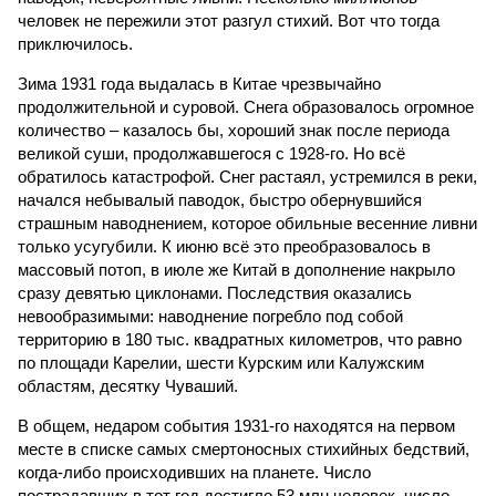
человек не пережили этот разгул стихий. Вот что тогда
приключилось.
Зима 1931 года выдалась в Китае чрезвычайно
продолжительной и суровой. Снега образовалось огромное
количество – казалось бы, хороший знак после периода
великой суши, продолжавшегося с 1928-го. Но всё
обратилось катастрофой. Снег растаял, устремился в реки,
начался небывалый паводок, быстро обернувшийся
страшным наводнением, которое обильные весенние ливни
только усугубили. К июню всё это преобразовалось в
массовый потоп, в июле же Китай в дополнение накрыло
сразу девятью циклонами. Последствия оказались
невообразимыми: наводнение погребло под собой
территорию в 180 тыс. квадратных километров, что равно
по площади Карелии, шести Курским или Калужским
областям, десятку Чуваший.
В общем, недаром события 1931-го находятся на первом
месте в списке самых смертоносных стихийных бедствий,
когда-либо происходивших на планете. Число
пострадавших в тот год достигло 53 млн человек, число