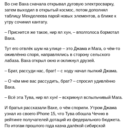
Во сне Ваха сначала открывал дуговую электросварку,
затем выходил в открытый космос, потом дополнял
таблицу Менделеева парой новых элементов, а ближе к
утру сочинил кантату.
– Приснится же такое, нир ял хун, – вполголоса бормотал
Ваха.
Тут его отвлёк шум на улице – это Джама и Мага, о чём-то
оживлённо споря, направлялись в сторону сельского
лабаза. Ваха открыл окно и окликнул друзей.
– Брат, рассуди нас, брат! – с ходу начал пылкий Джама.
– О чём мне вас рассудить, брат? – спросил удивлённо
Ваха.
– Всё эта Тува, нир ял хун! – вскрикнул вспыльчивый Мага.
И братья рассказали Вахе, о чём спорили. Утром Джама
узнал из своего iPhone 15, что Тува обошла Чечню в
рейтинге получателей дотаций из федерального бюджета.
По итогам прошлого года казна далёкой сибирской