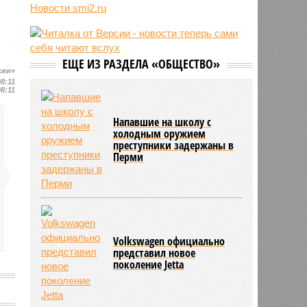
Новости smi2.ru
блогер передумал из-за реакции
подписчиков
11:43
Итальянские аграрии забили
тревогу из-за засухи
ЕЩЕ ИЗ РАЗДЕЛА «ОБЩЕСТВО»
сии»
08:11
08:11
Напавшие на школу с
холодным оружием
преступники задержаны в
Перми
Volkswagen официально
представил новое
поколение Jetta