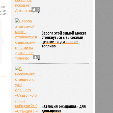
риев
12
17:00
17:00
Европа этой зимой может
столкнуться с высокими
ценами на дизельное
топливо
1
443
«Станция ожидания» для
дольщиков