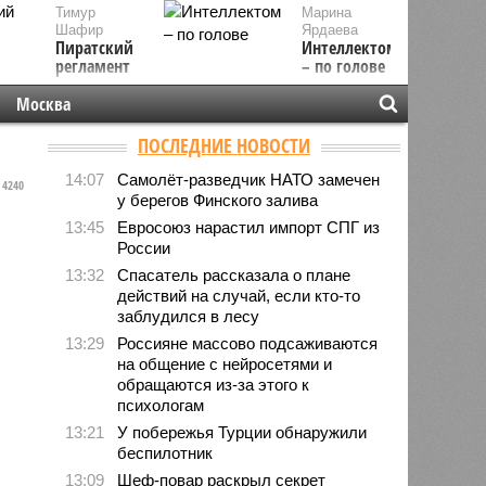
Тимур
Марина
Шафир
Ярдаева
Пиратский
Интеллектом
регламент
– по голове
Москва
ПОСЛЕДНИЕ НОВОСТИ
14:07
Самолёт-разведчик НАТО замечен
4240
у берегов Финского залива
13:45
Евросоюз нарастил импорт СПГ из
России
13:32
Спасатель рассказала о плане
действий на случай, если кто-то
заблудился в лесу
13:29
Россияне массово подсаживаются
на общение с нейросетями и
обращаются из-за этого к
психологам
13:21
У побережья Турции обнаружили
беспилотник
13:09
Шеф-повар раскрыл секрет