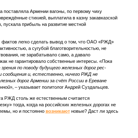
а поставляла Армении вагоны, по первому чиху
овреждённые стихией, выплатила в казну закавказской
, пускала прибыль на развитие местной
.
 фактов легко сделать вывод о том, что ОАО «РЖД»
ктивностью, а сугубой благотворительностью, не
вования, не зарабатывало само, а давало
икак не гарантировало собственные интересы.
«Пока
 зрения по поводу будущего железных дорог рес­
и сообщения и, естественно, ничего РЖД не
лезных дорог Армении за счёт России в Ереване
нной»
, – указывает политолог Андрей Суздальцев.
та РЖД столь же естественным считается
зку» тогда, когда на российских железных дорогах не
емы, но и постоянно
возникают
новые? Даст ли здесь