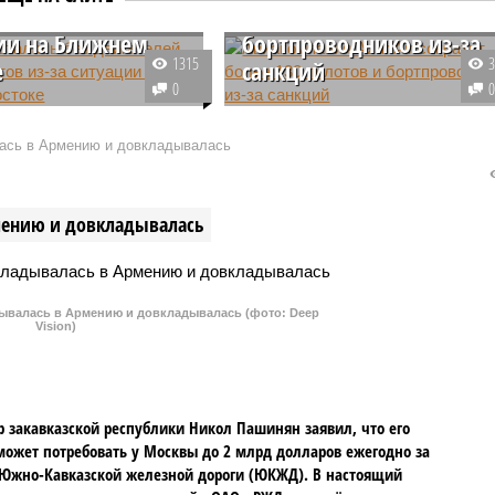
тов из-за
пилотов и
ии на Ближнем
бортпроводников из-за
1315
е
санкций
0
Azur Air столкнулась с
Крупнейший отечественный
й проблемой:
чартерный авиаперевозчик Azur
ась в Армению и довкладывалась
нные в Иран на ремонт
Air ликвидирует свое отделение
и авиалайнеров
в Санкт-Петербурге. Такое
там из-за войны, а
решение было принято на фоне
мению и довкладывалась
 которые передали на
сокращения парка воздушных
Турцию, и вовсе
судов, связанного с
антироссийскими санкциями.
валась в Армению и довкладывалась (фото: Deep
Vision)
 закавказской республики Никол Пашинян заявил, что его
может потребовать у Москвы до 2 млрд долларов ежегодно за
Южно-Кавказской железной дороги (ЮКЖД). В настоящий