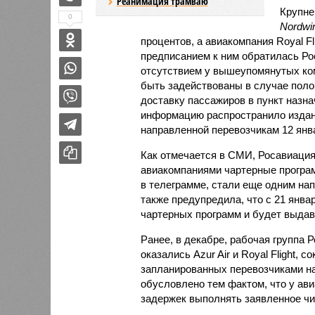
Реанимация трамваю
Крупне
0
Nordwi
процентов, а авиакомпания Royal Fl
предписанием к ним обратилась Ро
отсутствием у вышеупомянутых ко
быть задействованы в случае полом
доставку пассажиров в пункт назн
информацию распространило издан
направленной перевозчикам 12 янв
Как отмечается в СМИ, Росавиаци
авиакомпаниями чартерные програм
в телеграмме, стали еще одним на
также предупредила, что с 21 янв
чартерных программ и будет выдав
Ранее, в декабре, рабочая группа 
оказались Azur Air и Royal Flight, 
запланированных перевозчиками на
обусловлено тем фактом, что у ави
задержек выполнять заявленное чи