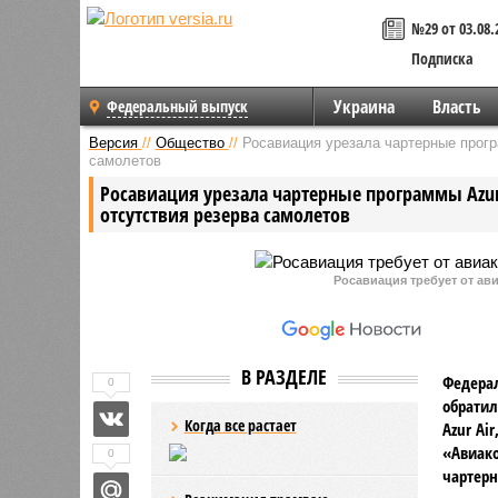
№29 от 03.08.
Подписка
Украина
Власть
Федеральный выпуск
Версия
//
Общество
//
Росавиация урезала чартерные програ
самолетов
Росавиация урезала чартерные программы Azur A
отсутствия резерва самолетов
Росавиация требует от а
В РАЗДЕЛЕ
Федерал
0
обрати
Когда все растает
Azur Ai
«Авиако
0
чартер