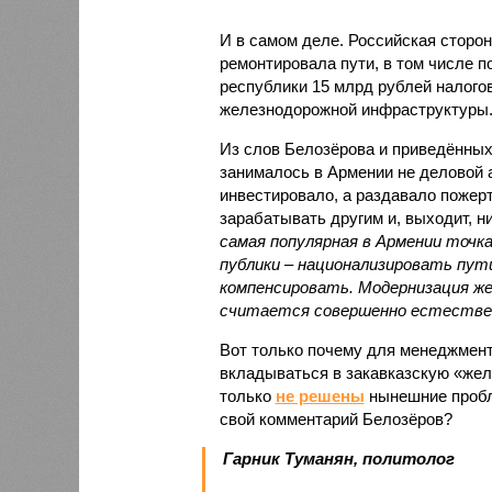
И в самом деле. Российская сторон
ремонтировала пути, в том числе п
республики 15 млрд рублей налогов
железнодорожной инфраструктуры
Из слов Белозёрова и приведённых
занималось в Армении не деловой а
инвестировало, а раздавало пожерт
зарабатывать другим и, выходит, н
самая популярная в Армении точка
публики – национализировать пут
компенсировать. Модернизация же
считается совершенно естестве
Вот только почему для менеджмен
вкладываться в закавказскую «желе
только
не решены
нынешние пробл
свой комментарий Белозёров?
Гарник Туманян, политолог