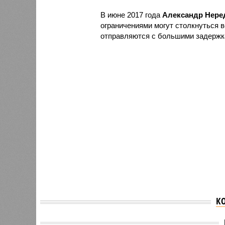
В июне 2017 года
Александр Нере
ограничениями могут столкнуться 
отправляются с большими задержк
К
Azur Ai
Три самолёта Azur Air
двигат