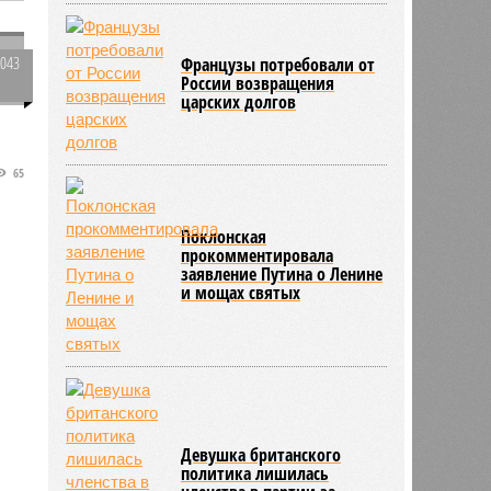
3043
Французы потребовали от
России возвращения
0
царских долгов
65
Поклонская
прокомментировала
заявление Путина о Ленине
и мощах святых
Девушка британского
политика лишилась