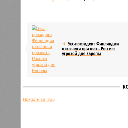
Экс-президент Финляндии
отказался признать Россию
угрозой для Европы
К
Новости smi2.ru
Версия
//
Конфликт
//
В нескольких станциях от уже сданн
компании Capital Group начала реальной достройки
«Станция ожидания» для доль