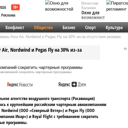
Вячеслав
2026
Калинин
Окно для
Реклама
возможностей
Конфликт
Общество
Бизнес
Спорт
Культура
ммы Azur Air, Nordwind и Pegas Fly на 30% из-за отсутствия резерва
ir, Nordwind и Pegas Fly на 30% из-за
виакомпаний сократить чартерные программы
ьное агентство воздушного транспорта (Росавиация)
лось к крупнейшим российским чартерным авиакомпаниям
r, Nordwind (ООО «Северный Ветер») и Pegas Fly (ООО
мпания Икар») и Royal Flight с требованием сократить
ные программы.