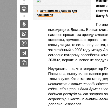
момент 
0
исключи
кажется
«Станция ожидания» для
дольщиков
Олегу Б
0
По мн
выходящего. Дескать, Ереван счит
намерен просить за аренду «железк
эксперты, армянская сторона, выст
калькуляции, то есть, получается,
заключённый в 2008 году между А
согласно которому российская ком
2038-го, вероятно, вовсе не предус
Неудивительно, что гендиректор 
Пашиняна, выступил со словно рас
только хуже. Как отметил менед
исполняют взятые на себя обязат
года». «Концессия дала Армении с
бюджет республики от затрат на 
акционеру никогда не выплачивали
добавил Белозёров.