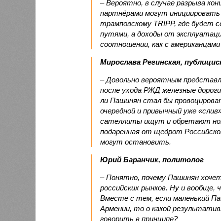
– Вероятно, в случае разрыва ко
партнёрами могут инициировать 
трамповскому TRIPP, где будет с
путями, а доходы от эксплуатац
соотношении, как с американцами 
Мирослава Регинская, публици
– Довольно вероятным представл
после ухода РЖД железные дороги
ли Пашинян стал бы провоцирова
очередной и привычный уже «сли
сателлиты ищут и обретают новы
подаренная от щедрот Российског
могут остановить.
Юрий Баранчик, политолог
– Понятно, почему Пашинян хоче
российских рынков. Ну и вообще, 
Вместе с тем, если маленький П
Армении, то о какой результати
говорить в принципе?