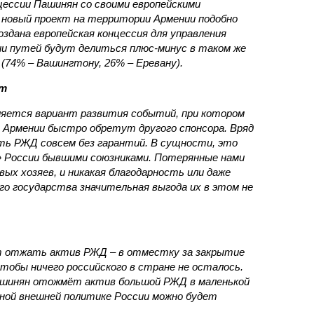
нцессии Пашинян со своими европейскими
новый проект на территории Армении подобно
оздана европейская концессия для управления
ии путей будут делиться плюс-минус в таком же
(74% – Вашингтону, 26% – Еревану).
ст
яется вариант развития событий, при котором
 Армении быстро обретут другого спонсора. Вряд
ть РЖД совсем без гарантий. В сущности, это
в» России бывшими союзниками. Потерянные нами
х хозяев, и никакая благодарность или даже
о государства значительная выгода их в этом не
т отжать актив РЖД – в отместку за закрытие
чтобы ничего российского в стране не осталось.
ашинян отожмёт актив большой РЖД в маленькой
вной внешней политике России можно будет