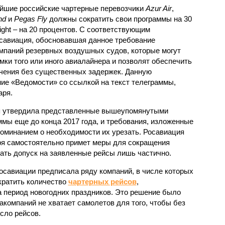
йшие российские чартерные перевозчики
Azur Air
,
nd
и
Pegas Fly
должны сократить свои программы на 30
ight – на 20 процентов. С соответствующим
савиация, обосновавшая данное требование
мпаний резервных воздушных судов, которые могут
ки того или иного авиалайнера и позволят обеспечить
ачения без существенных задержек. Данную
ие «Ведомости» со ссылкой на текст телеграммы,
аря.
я утвердила представленные вышеупомянутыми
мы еще до конца 2017 года, и требования, изложенные
поминанием о необходимости их урезать. Росавиация
аря самостоятельно примет меры для сокращения
ать допуск на заявленные рейсы лишь частично.
Росавиации предписала ряду компаний, в числе которых
сократить количество
чартерных рейсов
,
 период новогодних праздников. Это решение было
акомпаний не хватает самолетов для того, чтобы без
сло рейсов.