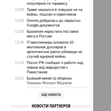
популярности тирамису
13:08
Трамп оказался в ловушке из-за
войны, пошлин и памятников
13:00
Gemini добралась до закрытых
Google-документов
12:56
Бразилия нарастила поставки
мяса в Россию
12:36
IT-миллионеры вложили 10
миллионов долларов в
аргентинское ранчо-убежище на
случай ядерной войны
12:33
Посол РФ сообщил о работе над
новым ж/д маршрутом с
Пакистаном
12:32
Бывший министр обороны
Украины Михаил Фёдоров
выдвинул Зеленскому 12-дневный
ультиматум
ЕЩЕ НОВОСТИ
12:18
Удары США лишь замедлили
ядерную программу Ирана
НОВОСТИ ПАРТНЕРОВ
12:07
Решивший сделать эвтаназию