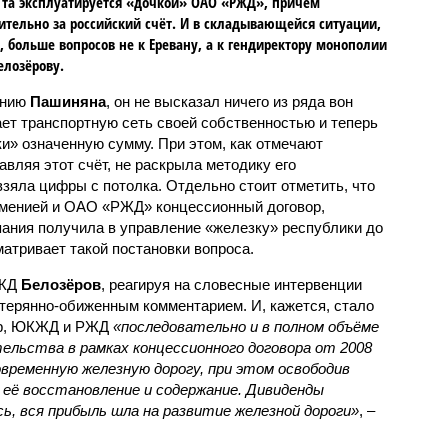
та эксплуатируется «дочкой» ОАО «РЖД», причём
тельно за российский счёт. И в складывающейся ситуации,
, больше вопросов не к Еревану, а к гендиректору монополии
елозёрову.
ению
Пашиняна
, он не высказал ничего из ряда вон
ает транспортную сеть своей собственностью и теперь
и» означенную сумму. При этом, как отмечают
авляя этот счёт, не раскрыла методику его
 взяла цифры с потолка. Отдельно стоит отметить, что
рменией и ОАО «РЖД» концессионный договор,
пания получила в управление «железку» республики до
матривает такой постановки вопроса.
РЖД
Белозёров
, реагируя на словесные интервенции
терянно-обиженным комментарием. И, кажется, стало
жер, ЮКЖД и РЖД
«последовательно и в полном объёме
ельства в рамках концессионного договора от 2008
овременную железную дорогу, при этом освободив
её восстановление и содержание. Дивиденды
сь, вся прибыль шла на развитие железной дороги»
, –