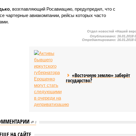
дько
, возглавляющий Росавиацию, предупредил, что с
все чартерные авиакомпании, рейсы которых часто
ами.
Отдел новостей «Нашей вер
Опубликовано:
16.01.2018 
Отредактировано:
16.01.2018 
«Восточную землю» заберёт
государство?
ОММЕНТАРИИ
0
r осталась без
Авиакомпания Azur Air
елей для
сократит более 130
ЕЩЕ НА САЙТЕ