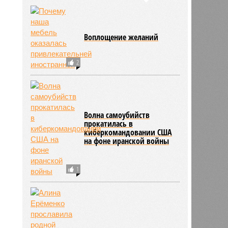
Воплощение желаний
2
Волна самоубийств
прокатилась в
киберкомандовании США
на фоне иранской войны
1