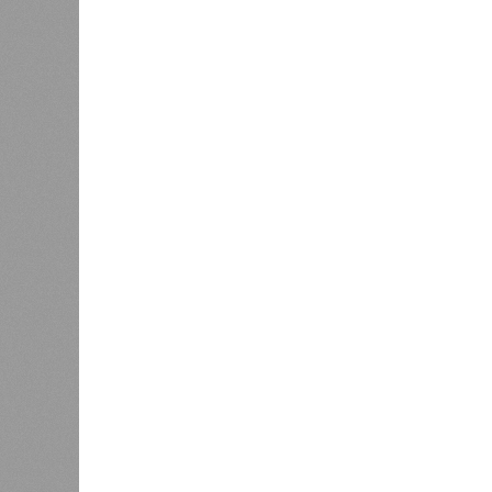
Земля уже не раз показывала человечеству свой
Земля уже не раз показывала чел
В РАЗДЕЛЕ
Природа
0
стремит
Право на память
особенн
катастр
0
на день
Расск
0
очеред
биолог
жизни 
света 