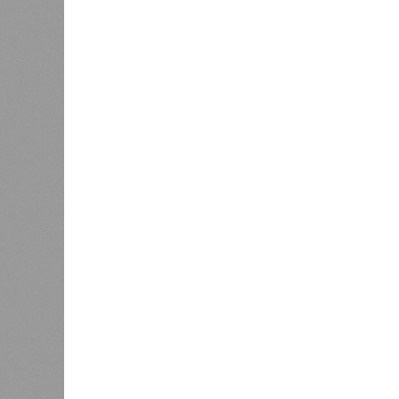
где ум
Энергообман
Да, на
единст
(фото: en.wikipedia.org)
полноц
жизнь 
планете включают в себя всевозмо
явления, которые для человека до
несколько тому примеров.
Все стихии сразу
Около 100 лет назад в Поднебесно
тремя несчастьями. Страну послед
паводок, невероятные ливни. Неск
стихий. Вот что тогда приключилось
Зима 1931 года выдалась в Китае 
образовалось огромное количество
суши, продолжавшегося с 1928-го. 
устремился в реки, начался небы
наводнением, которое обильные вес