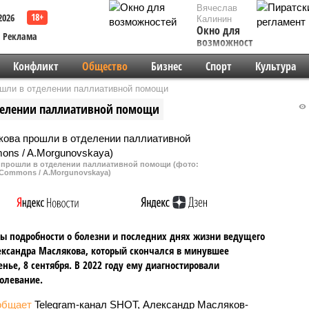
Вячеслав
2026
Калинин
Окно для
Реклама
возможностей
Конфликт
Общество
Бизнес
Спорт
Культура
шли в отделении паллиативной помощи
делении паллиативной помощи
 прошли в отделении паллиативной помощи (фото:
 Commons / A.Morgunovskaya)
ы подробности о болезни и последних днях жизни ведущего
ксандра Маслякова, который скончался в минувшее
енье, 8 сентября. В 2022 году ему диагностировали
олевание.
общает
Telegram-канал SHOT, Александр Масляков-