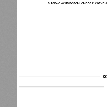
а также «символом юмора и сатиры 
К
Версия
//
Общество
//
Земля уже не раз показывала человеч
Последние времена