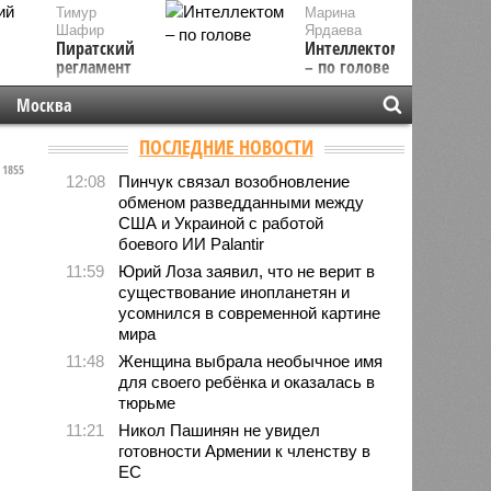
Тимур
Марина
Шафир
Ярдаева
Пиратский
Интеллектом
регламент
– по голове
Москва
ПОСЛЕДНИЕ НОВОСТИ
1855
12:08
Пинчук связал возобновление
обменом разведданными между
США и Украиной с работой
боевого ИИ Palantir
11:59
Юрий Лоза заявил, что не верит в
существование инопланетян и
усомнился в современной картине
мира
11:48
Женщина выбрала необычное имя
для своего ребёнка и оказалась в
тюрьме
11:21
Никол Пашинян не увидел
готовности Армении к членству в
ЕС