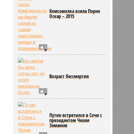
Комсомолка взяла Порно
Оскар – 2015
4
Возраст бессмертия
3
Путин встретился в Сочи с
президентом Чехии
Земаном