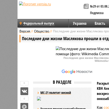
№29 от 03.08.
Подписка
Украина
Власть
Федеральный выпуск
Версия
//
Общество
//
Последние дни жизни Маслякова про
Последние дни жизни Маслякова прошли в от
Последние дни жизни Маслякова
Wikimedia
В РАЗДЕЛЕ
Раскрыт
0
КВН Але
МС-21 полетит весной
воскрес
онкозаб
0
Как
со
Ташкент просит гастарбайтеров