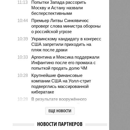
11:13
Попытки Запада рассорить
Москву и Астану назвали
бесперспективными
10:44
Премьер Литвы Синкявичюс
опроверг слова министра обороны
о российской угрозе
10:39
Украинскому кандидату в конгресс
США запретили приходить на
пляж после драки
10:33
Аргентина и Мексика поддержали
Инфантино после его промаха с
попыткой продать долю ЧМ
10:28
Крупнейшие финансовые
компании США на Уолл-стрит
подверглись массированной
кибератаке
10:28
В результате вооружённого
нападения на школу в Таиланде
погибли 7 человек
ЕЩЕ НОВОСТИ
10:02
Знаменитый район Брайтон-Бич
попал в зону риска из-за
НОВОСТИ ПАРТНЕРОВ
смертельного вируса Бурбон