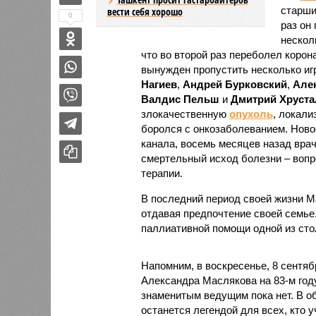
старши
вести себя хорошо
0
раз он
нескол
что во второй раз переболел корон
вынужден пропустить несколько иг
Нагиев
,
Андрей Бурковский
,
Але
Валдис Пельш
и
Дмитрий Хруста
злокачественную
опухоль
, локали
боролся с онкозаболеванием. Нов
канала, восемь месяцев назад вра
смертельный исход болезни – воп
терапии.
В последний период своей жизни М
отдавая предпочтение своей семье
паллиативной помощи одной из сто
Напомним, в воскресенье, 8 сентя
Александра Маслякова на 83-м год
знаменитым ведущим пока нет. В о
останется легендой для всех, кто 