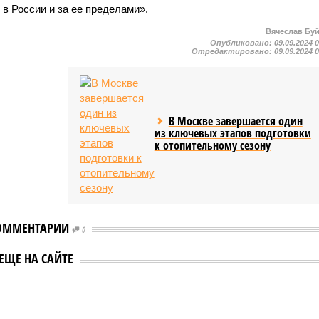
в России и за ее пределами».
Вячеслав Бу
Опубликовано:
09.09.2024 
Отредактировано:
09.09.2024 
В Москве завершается один
из ключевых этапов подготовки
к отопительному сезону
ОММЕНТАРИИ
0
ЕЩЕ НА САЙТЕ
еству свой крутой нрав – когда покажет снова?