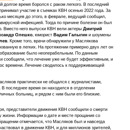
й долгое время боролся с раком легкого. В последний
 принимал участие в съемках КВН осенью 2022 года. За
ько месяцев до этого, в феврале, ведущий сообщил,
авирусной инфекцией. Тогда по причине болезни он был
р. Вместо него выпуски КВН вели актеры
Дмитрий
ксандр Олешко
, юморист
Вадим Галыгин
и шоумены
лев
. Кроме того, врачи обнаружили у Маслякова
зованную в легких. На протяжении примерно двух лет он
ообразование было неоперабельным. По данным
чи сообщили, что лечение уже не будет эффективным, и
рос времени. Лечение сводилось к поддерживающей
асляков практически не общался с журналистами,
. В последнее время он находился в отделении
личных больниц, и рядом с ним были его близкие.
бря, представители движения КВН сообщили о смерти
у жизни. Информации о дате и месте прощания со
бращении отмечается, что Масляков был и навсегда
участвовал в движении КВН, и для миллионов зрителей,