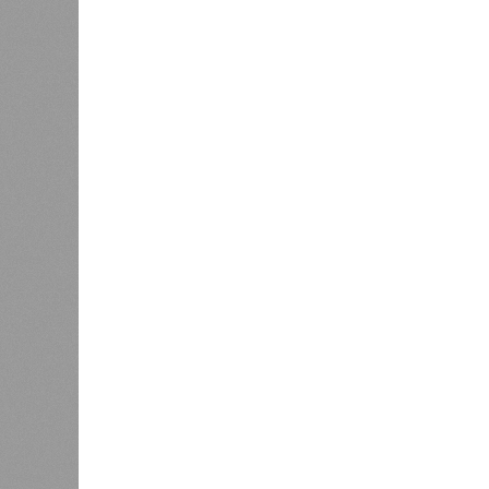
западное побережье Северной и Юж
расположены на очень активных ли
центральная часть США – причина
Землетрясения средней силы – явле
периодически, раз в несколько стол
примеру, в самом конце 2004 года 
Суматра, а следом пошли огромные
тыс. погибших.
На втором месте в рейтинге A-Z An
относятся: побережье Индийского о
также некоторые районы Карибского
уже не только Поднебесная с Индие
«Бронзу» получают извержения су
может случиться, если окончатель
только уничтожением части Соеди
вплоть до возникновения «вулканич
не стоит сбрасывать со счетов. Ра
районы.
Невидимый убийца