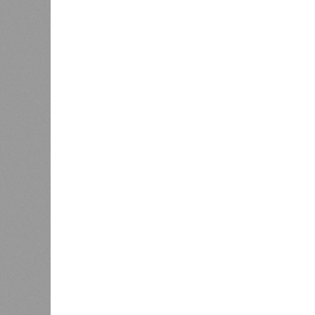
преобразовалось в массовый потоп
циклонами. Последствия оказались
территорию в 180 тыс. квадратных 
Курским или Калужским областям, 
В общем, недаром события 1931-го
смертоносных стихийных бедствий,
пострадавших в тот год достигло 5
составило 4 миллиона. Впрочем, для
года вода прорвала многочисленны
Северный Китай, так как местность
препятствий на своём пути, уничто
квадратных километров (а это бол
2 млн человек остались без крова,
спровоцированной катастрофой па
Третье место по кровожадности в р
бедствий занимает смертоносный ц
ставший самым мощным среди себе
наблюдений. Он поразил территори
тогда называвшейся Восточным Пак
штата Западная Бенгалия. Шторма 