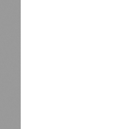
полумиллиона человек.
Кажется, стремящаяся сохранить с
знала о том, какие именно страны 
«грязными» в плане производств, 
их демографию. А как ещё объяснить
природных катастроф почти все ме
разразившиеся в Индии, Пакистане
характерно, Россию и Европу подо
не затрагивали, здесь беды были 
голод и масштабные эпидемии вро
погибших) или «испанки» (по разным
Когда земля – дыбом
Но это дела давно минувших дней.
A-Z Animals, основываясь на совр
тенденциях, составили свой списо
бедствий, угрожающих человечеству
«Золото» получили землетрясения.
Тихоокеанское вулканическое огне