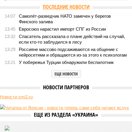
леса» пайщики ЖК «Станция Л» продолжают ждать от
компании Capital Group начала реальной достройки
В нескольких станциях от уже сданного «Сказочного леса» пайщики ЖК
«Станция Л» продолжают ждать от компании Capital Group начала
реальной достройки (изображение сгенерировано ИИ)
Пока в Ярославском районе СВАО дольщики «Сказочного леса»
уже получают ключи – в мае 2026 года были получены
заключение о соответствии проектной документации и
разрешение на ввод жилищного комплекса в эксплуатацию –
совсем недалеко, в паре станций метро южнее, на Люблинской
улице, картина, можно сказать, прямо противоположная.
Сюжет:
Недвижимость
ЖК «Светлый мир «Станция Л»: та же группа компаний-