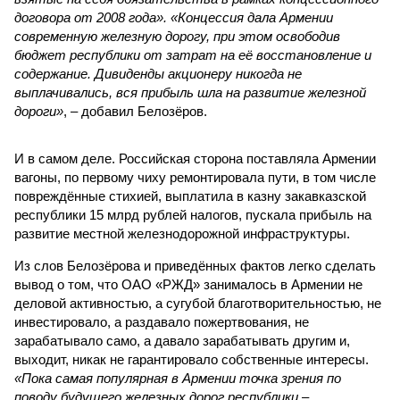
договора от 2008 года». «Концессия дала Армении
современную железную дорогу, при этом освободив
бюджет республики от затрат на её восстановление и
содержание. Дивиденды акционеру никогда не
выплачивались, вся прибыль шла на развитие железной
дороги»
, – добавил Белозёров.
И в самом деле. Российская сторона поставляла Армении
вагоны, по первому чиху ремонтировала пути, в том числе
повреждённые стихией, выплатила в казну закавказской
республики 15 млрд рублей налогов, пускала прибыль на
развитие местной железнодорожной инфраструктуры.
Из слов Белозёрова и приведённых фактов легко сделать
вывод о том, что ОАО «РЖД» занималось в Армении не
деловой активностью, а сугубой благотворительностью, не
инвестировало, а раздавало пожертвования, не
зарабатывало само, а давало зарабатывать другим и,
выходит, никак не гарантировало собственные интересы.
«Пока самая популярная в Армении точка зрения по
поводу будущего железных дорог рес­публики –