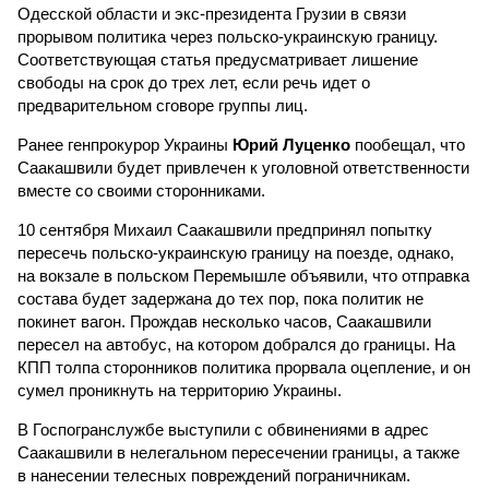
Одесской области и экс-президента Грузии в связи
прорывом политика через польско-украинскую границу.
Соответствующая статья предусматривает лишение
свободы на срок до трех лет, если речь идет о
предварительном сговоре группы лиц.
Ранее генпрокурор Украины
Юрий Луценко
пообещал, что
Саакашвили будет привлечен к уголовной ответственности
вместе со своими сторонниками.
10 сентября Михаил Саакашвили предпринял попытку
пересечь польско-украинскую границу на поезде, однако,
на вокзале в польском Перемышле объявили, что отправка
состава будет задержана до тех пор, пока политик не
покинет вагон. Прождав несколько часов, Саакашвили
пересел на автобус, на котором добрался до границы. На
КПП толпа сторонников политика прорвала оцепление, и он
сумел проникнуть на территорию Украины.
В Госпогранслужбе выступили с обвинениями в адрес
Саакашвили в нелегальном пересечении границы, а также
в нанесении телесных повреждений пограничникам.