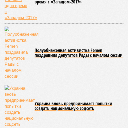
строительства, ни объёма фактически выполненных работ.
Напрашивается закономерный вопрос: если
декларируемая «Capital Group модель (достраивать
проблемные объекты SSD») сработала на
Лосиноостровской, почему она не масштабируется на
Люблино? И означает ли отсутствие техники на площадке,
что в реальности подрядчик по «Станции Л» ещё даже не
определён?
Митинги
и палаточные лагеря у объекта в
2025–2026 годах, похоже, не изменили ситуацию.
«В
последние месяцы в личном общении нам перестали
называть даже ориентировочные сроки»
, – рассказывают
расстроенные дольщики.
Казалось бы, формально ответственность по
достраиванию объекта распределена. Seven Suns
Development – банкрот, часть его структур признана
несостоятельной ещё в 2024 году, бенефициар компании
находится под следствием по ст. 200.3 УК РФ. Достройку
проблемных объектов группы – «Станции Л», «Сказочного
леса» и «В стремлении к свету», согласно информации на
сайтах Capital Group, осенью 2024 г. взяла на себя. Два из