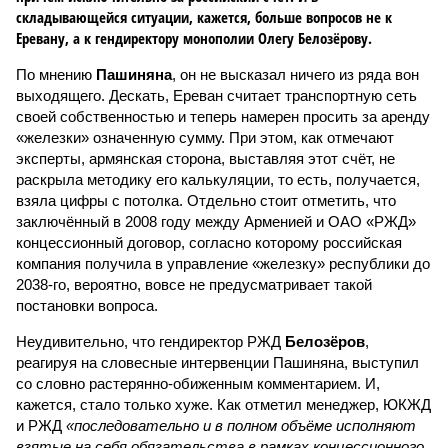
складывающейся ситуации, кажется, больше вопросов не к
Еревану, а к гендиректору монополии Олегу Белозёрову.
По мнению
Пашиняна
, он не высказал ничего из ряда вон
выходящего. Дескать, Ереван считает транспортную сеть
своей собственностью и теперь намерен просить за аренду
«железки» означенную сумму. При этом, как отмечают
эксперты, армянская сторона, выставляя этот счёт, не
раскрыла методику его калькуляции, то есть, получается,
взяла цифры с потолка. Отдельно стоит отметить, что
заключённый в 2008 году между Арменией и ОАО «РЖД»
концессионный договор, согласно которому российская
компания получила в управление «железку» республики до
2038-го, вероятно, вовсе не предусматривает такой
постановки вопроса.
Неудивительно, что гендиректор РЖД
Белозёров
,
реагируя на словесные интервенции Пашиняна, выступил
со словно растерянно-обиженным комментарием. И,
кажется, стало только хуже. Как отметил менеджер, ЮКЖД
и РЖД
«последовательно и в полном объёме исполняют
взятые на себя обязательства в рамках концессионного