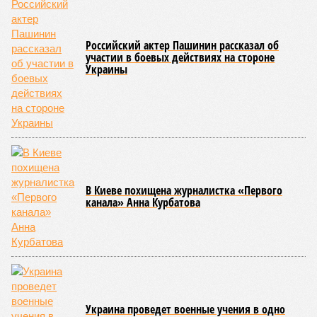
банкрот Seven Suns Development, та же
анонсированная
схема достройки через Capital Group осенью 2024 года, но
за прошедшие два года результатов, по словам дольщиков,
практически не видно. По
информации
из профильных
порталов, первую очередь ЖК строители обещают сдать к
декабрю 2026 г., вторую – к марту 2028-го. Но никто при
этом из кураторов стройки не задается вопросом: как эти
сроки должны материализоваться? На строительной
площадке, по свидетельствам дольщиков, регулярно
бывающих у забора, какая-либо техника отсутствует. Ни
бетононасосов, ни работающих кранов, ни признаков
мобилизации подрядчиков. При том, что до «декабря 2026»
осталось менее полугода.
Если в «Сказочном лесу» техзаказчик публично
отчитывался о поэтапной готовности – 90%, затем 97%, с
конкретными инженерными работами (усиление
монолитных конструкций, устранение проектных ошибок) –
то по «Станции Л» подобной публичной отчётности
дольщики не видят. Ни Capital Group, ни кураторы
строительства не подтверждают ни соблюдения графика