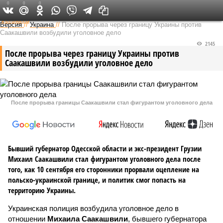
0
0
0
Федеральный выпуск
Версия
//
Украина
//
После прорыва через границу Украины против
Саакашвили возбудили уголовное дело
2145
После прорыва через границу Украины против
Саакашвили возбудили уголовное дело
После прорыва границы Саакашвили стал фигурантом уголовного дела
Бывший губернатор Одесской области и экс-президент Грузии
Михаил Саакашвили стал фигурантом уголовного дела после
того, как 10 сентября его сторонники прорвали оцепление на
польско-украинской границе, и политик смог попасть на
территорию Украины.
Украинская полиция возбудила уголовное дело в
отношении
Михаила Саакашвили
, бывшего губернатора