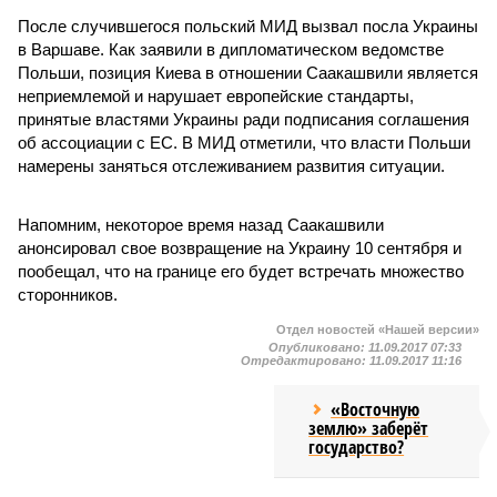
После случившегося польский МИД вызвал посла Украины
в Варшаве. Как заявили в дипломатическом ведомстве
Польши, позиция Киева в отношении Саакашвили является
неприемлемой и нарушает европейские стандарты,
принятые властями Украины ради подписания соглашения
об ассоциации с ЕС. В МИД отметили, что власти Польши
намерены заняться отслеживанием развития ситуации.
Напомним, некоторое время назад Саакашвили
анонсировал свое возвращение на Украину 10 сентября и
пообещал, что на границе его будет встречать множество
сторонников.
Отдел новостей «Нашей версии»
Опубликовано:
11.09.2017 07:33
Отредактировано:
11.09.2017 11:16
«Восточную
землю» заберёт
государство?