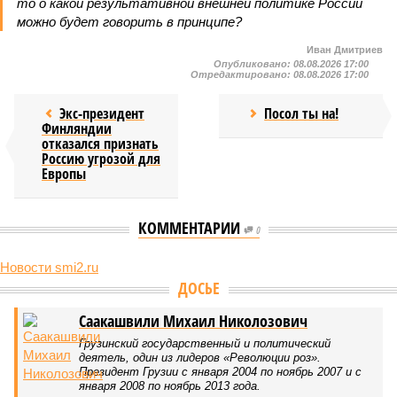
то о какой результативной внешней политике России
можно будет говорить в принципе?
Иван Дмитриев
Опубликовано:
08.08.2026 17:00
Отредактировано:
08.08.2026 17:00
Экс-президент
Посол ты на!
Финляндии
отказался признать
Россию угрозой для
Европы
КОММЕНТАРИИ
0
Новости smi2.ru
Версия
//
Конфликт
//
В нескольких станциях от уже сданного
«Сказочного леса» пайщики ЖК «Станция Л» продолжают ждать от
компании Capital Group начала реальной достройки
446
«Станция ожидания» для дольщиков
В нескольких станциях от уже сданного «Сказочного