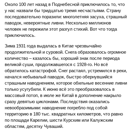
Около 100 лет назад в Поднебесной приключилось то, что
у нас назвали бы тридцатью тремя несчастьями. Страну
последовательно поразили: многолетняя засуха, страшный
паводок, невероятные ливни. Несколько миллионов
человек не пережили этот разгул стихий. Вот что тогда
приключилось.
Зима 1931 года выдалась в Китае чрезвычайно
продолжительной и суровой. Снега образовалось огромное
количество – казалось бы, хороший знак после периода
великой суши, продолжавшегося с 1928-го. Но всё
обратилось катастрофой. Снег растаял, устремился в реки,
начался небывалый паводок, быстро обернувшийся
страшным наводнением, которое обильные весенние ливни
только усугубили. К июню всё это преобразовалось в
массовый потоп, в июле же Китай в дополнение накрыло
сразу девятью циклонами. Последствия оказались
невообразимыми: наводнение погребло под собой
территорию в 180 тыс. квадратных километров, что равно
по площади Карелии, шести Курским или Калужским
областям, десятку Чуваший.