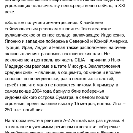
угрожающих человечеству непосредственно сейчас, в XXI
веке.
«Золото» получили землетрясения. К наиболее
сейсмоопасным регионам относится Тихоокеанское
вулканическое огненное кольцо, включающее Индонезию,
Японию и западное побережье Северной и Южной Америки.
Турция, Иран, Индия и Непал также расположены на очень
активных линиях разломов тектонических плит. Не
исключение и центральная часть США – причина в Нью-
Мадридском разломе в штате Миссури. Землетрясения
средней силы – явление, в общем-то, обычное и вполне
сносное, но периодически, раз в несколько столетий,
трясёт так, что мало не покажется никому. К примеру, в
самом конце 2004 года бахнуло близ побережья
индонезийского острова Суматра, а следом пошли
огромные, превышающие высоту 15 метров, волны. Итог –
250 тыс. погибших.
На втором месте в рейтинге A-Z Animals как раз цунами. В
этом плане к уязвимым регионам относятся: побережье
Индийского океана, тихо­океанские побережья Японии и