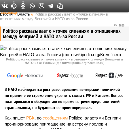
0
0
0
Федеральный выпуск
Версия
//
Власть
//
Politico рассказывает о «точке кипения» в
отношениях между Венгрией и НАТО из-за России
1620
Politico рассказывает о «точке кипения» в отношениях
между Венгрией и НАТО из-за России
Politico рассказывает о «точке кипения» в отношениях между Венгрией и
НАТО из-за России (фото:wikipedia.org/Kremlin.ru)
В НАТО наблюдается рост разочарования венгерской политикой
по причине ее стремления укрепить связи с РФ и Китаем. Вопрос
планировался к обсуждению во время встречи представителей
стран альянса, но Будапешт ее проигнорировал.
Как пишет
РБК
, по
сообщениям
Politico, властями Венгрии
проигнорировано приглашение на встречу послов и