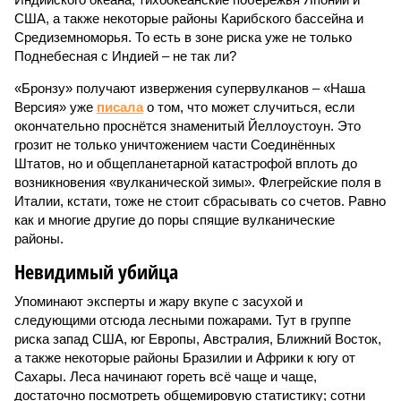
США, а также некоторые районы Карибского бассейна и
Средиземноморья. То есть в зоне риска уже не только
Поднебесная с Индией – не так ли?
«Бронзу» получают извержения супервулканов – «Наша
Версия» уже
писала
о том, что может случиться, если
окончательно проснётся знаменитый Йеллоустоун. Это
грозит не только уничтожением части Соединённых
Штатов, но и общепланетарной катастрофой вплоть до
возникновения «вулканической зимы». Флегрейские поля в
Италии, кстати, тоже не стоит сбрасывать со счетов. Равно
как и многие другие до поры спящие вулканические
районы.
Невидимый убийца
Упоминают эксперты и жару вкупе с засухой и
следующими отсюда лесными пожарами. Тут в группе
риска запад США, юг Европы, Австралия, Ближний Восток,
а также некоторые районы Бразилии и Африки к югу от
Сахары. Леса начинают гореть всё чаще и чаще,
достаточно посмотреть общемировую статистику; сотни