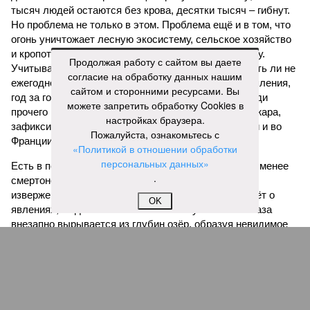
тысяч людей остаются без крова, десятки тысяч – гибнут.
Но проблема не только в этом. Проблема ещё и в том, что
огонь уничтожает лесную экосистему, сельское хозяйство
и кропотливо созданную человеком инфраструктуру.
Продолжая работу с сайтом вы даете
Учитывая то, что пожары начинают становиться чуть ли не
согласие на обработку данных нашим
ежегодной реальностью на фоне глобального потепления,
сайтом и сторонними ресурсами. Вы
год за годом их будет всё больше, и здесь уже среди
можете запретить обработку Cookies в
прочего в большой опасности Европа. Небывалая жара,
настройках браузера.
зафиксированная в этом и прошлом годах в Италии и во
Пожалуйста, ознакомьтесь с
Франции, тому лучшее подтверждение.
«Политикой в отношении обработки
персональных данных»
Есть в перечне A-Z Animals и экзотика, впрочем, не менее
.
смертоносная. Это, в частности, «лимнические
извержения», о которых мало кто слышал. Речь идёт о
OK
явлениях, когда большое количество углекислого газа
внезапно вырывается из глубин озёр, образуя невидимое
удушающее газовое облако, которое безжалостно убивает
людей и животных. Катастрофа на озере Ньос в Камеруне
в 1986 году остаётся одним из наиболее чудовищных
примеров: более 1700 человек и тысячи голов скота
погибли из-за внезапного выброса CO₂, накрывшего