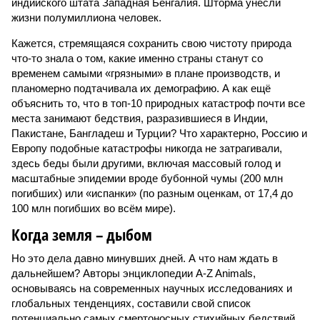
индийского штата Западная Бенгалия. Шторма унесли
жизни полумиллиона человек.
Кажется, стремящаяся сохранить свою чистоту природа
что-то знала о том, какие именно страны станут со
временем самыми «грязными» в плане производств, и
планомерно подтачивала их демографию. А как ещё
объяснить то, что в топ-10 природных катастроф почти все
места занимают бедствия, разразившиеся в Индии,
Пакистане, Бангладеш и Турции? Что характерно, Россию и
Европу подобные катастрофы никогда не затрагивали,
здесь беды были другими, включая массовый голод и
масштабные эпидемии вроде бубонной чумы (200 млн
погибших) или «испанки» (по разным оценкам, от 17,4 до
100 млн погибших во всём мире).
Когда земля – дыбом
Но это дела давно минувших дней. А что нам ждать в
дальнейшем? Авторы энциклопедии A-Z Animals,
основываясь на современных научных исследованиях и
глобальных тенденциях, составили свой список
потенциально самых смертоносных стихийных бедствий,