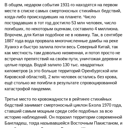
В общем, недаром события 1931-го находятся на первом
месте в списке самых смертоносных стихийных бедствий,
когда-либо происходивших на планете. Число
пострадавших в тот год достигло 53 млн человек, число
погибших, по некоторым оценкам, составило 4 миллиона.
Впрочем, для Китая подобное не в новинку. Так, в сентябре
1887 года вода прорвала многочисленные дамбы на реке
Хуанхэ и быстро залила почти весь Северный Китай, так
как местность там довольно низменная, и потоп просто не
встречал препятствий на своём пути, уничтожая деревни и
целые города. Водой залило 130 тыс. квадратных
километров (а это больше территорий Оренбургской или
Кировской областей), 2 млн человек остались без крова,
ещё столько же погибли в результате спровоцированной
катастрофой пандемии.
Третье место по кровожадности в рейтинге стихийных
бедствий занимает смертоносный циклон Бхола 1970 года,
ставший самым мощным среди себе подобных за всю
историю наблюдений. Он поразил территории современной
Бангладеш, тогда называвшейся Восточным Пакистаном, и