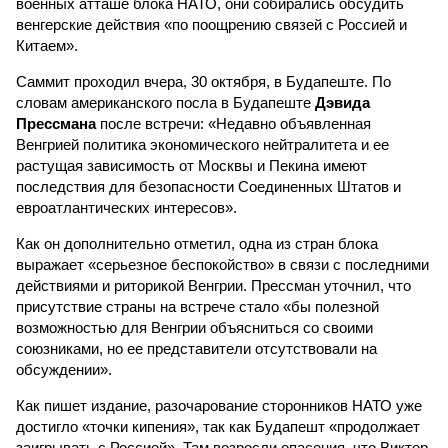
военных атташе блока НАТО, они собирались обсудить
венгерские действия «по поощрению связей с Россией и
Китаем».
Саммит проходил вчера, 30 октября, в Будапеште. По
словам американского посла в Будапеште
Дэвида
Прессмана
после встречи: «Недавно объявленная
Венгрией политика экономического нейтралитета и ее
растущая зависимость от Москвы и Пекина имеют
последствия для безопасности Соединенных Штатов и
евроатлантических интересов».
Как он дополнительно отметил, одна из стран блока
выражает «серьезное беспокойство» в связи с последними
действиями и риторикой Венгрии. Прессман уточнил, что
присутствие страны на встрече стало «бы полезной
возможностью для Венгрии объясниться со своими
союзниками, но ее представители отсутствовали на
обсуждении».
Как пишет издание, разочарование сторонников НАТО уже
достигло «точки кипения», так как Будапешт «продолжает
заигрывать с Россией». Там возросли опасения, что Виктор