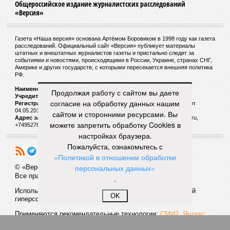
Общероссийское издание журналистских расследований
«Версия»
Газета «Наша версия» основана Артёмом Боровиком в 1998 году как газета
расследований. Официальный сайт «Версия» публикует материалы
штатных и внештатных журналистов газеты и пристально следит за
событиями и новостями, происходящими в России, Украине, странах СНГ,
Америке и других государств, с которыми пересекается внешняя политика
РФ.
Наименование:
Cетевое издание «Версия»
Продолжая работу с сайтом вы даете
Учредитель:
ООО «Версия»,
Главный редактор:
Горевой Р. Г.
согласие на обработку данных нашим
Регистрационный номер Роскомнадзора:
ЭЛ № ФС 77 - 72681 от
04.05.2018 г.
сайтом и сторонними ресурсами. Вы
Адрес электронной почты и телефон редакции:
versia@versia.ru,
можете запретить обработку Cookies в
+74952760348
настройках браузера.
Пожалуйста, ознакомьтесь с
«Политикой в отношении обработки
персональных данных»
© «Версия»
18+
Все права защищены
.
Использование материалов «Версии» без индексируемой
OK
гиперссылки запрещено
Применяются рекомендательные технологии:
СМИ2, Яндекс,
Инфокс