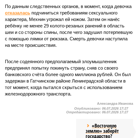
По данным следственных органов, в момент, когда девочка
отказалась
подчиниться требованиям сексуального
характера, Мехнин угрожал ей ножом. Затем он нанёс
ребёнку не менее 29 колото-резаных ранений в область
шеи и со стороны спины, после чего задушил потерпевшую
с помощью лямки от рюкзака. Смерть девочки наступила
на месте происшествия.
После содеянного предполагаемый злоумышленник
предпринял попытку покинуть страну, сняв со своего
банковского счёта более одного миллиона рублей. Он был
задержан в Гатчинском районе Ленинградской области в
тот момент, когда пытался скрыться с использованием
железнодорожного транспорта.
Александра Иванова
Опубликовано:
06.07.2026 17:27
Отредактировано:
06.07.2026 17:27
«Восточную
землю» заберёт
государство?