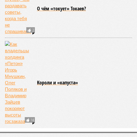
О чём «токует» Токаев?
2
Kороли и «капуста»
14