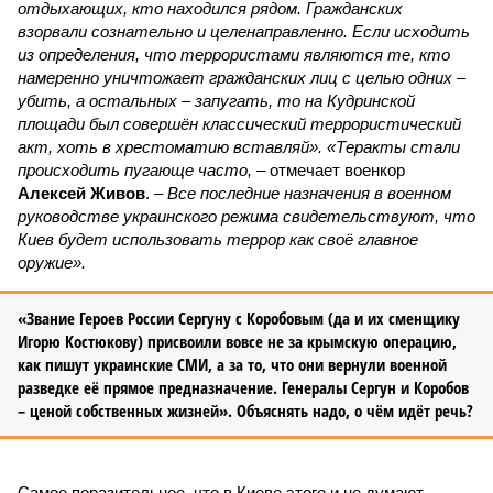
отдыхающих, кто находился рядом. Гражданских
взорвали сознательно и целенаправленно. Если исходить
из определения, что террористами являются те, кто
намеренно уничтожает гражданских лиц с целью одних –
убить, а остальных – запугать, то на Кудринской
площади был совершён классический террористический
акт, хоть в хрестоматию вставляй». «Теракты стали
происходить пугающе часто,
– отмечает военкор
Алексей Живов
. –
Все последние назначения в военном
руководстве украинского режима свидетельствуют, что
Киев будет использовать террор как своё главное
оружие».
«Звание Героев России Сергуну с Коробовым (да и их сменщику
Игорю Костюкову) присвоили вовсе не за крымскую операцию,
как пишут украинские СМИ, а за то, что они вернули военной
разведке её прямое предназначение. Генералы Сергун и Коробов
– ценой собственных жизней». Объяснять надо, о чём идёт речь?
Самое поразительное, что в Киеве этого и не думают