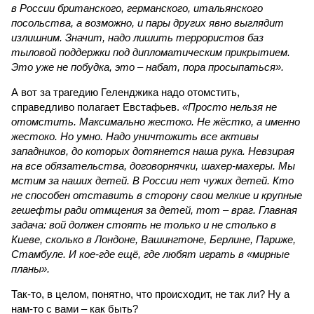
в России британского, германского, итальянского
посольства, а возможно, и пары других явно выглядит
излишним. Значит, надо лишить террористов баз
тыловой поддержки под дипломатическим прикрытием.
Это уже не побудка, это – набат, пора просыпаться».
А вот за трагедию Геленджика надо отомстить,
справедливо полагает Евстафьев.
«Просто нельзя не
отомстить. Максимально жестоко. Не жёстко, а именно
жестоко. Но умно. Надо уничтожить все активы
западников, до которых дотянется наша рука. Невзирая
на все обязательства, договорнячки, шахер-махеры. Мы
мстим за наших детей. В России нет чужих детей. Кто
не способен отставить в сторону свои мелкие и крупные
гешефты ради отмщения за детей, тот – враг. Главная
задача: вой должен стоять не только и не столько в
Киеве, сколько в Лондоне, Вашингтоне, Берлине, Париже,
Стамбуле. И кое-где ещё, где любят играть в «мирные
планы».
Так-то, в целом, понятно, что происходит, не так ли? Ну а
нам-то с вами – как быть?