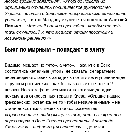
любые громкие заявления». «Упорное нежелание
официально объявить политическое руководство
Украины во главе с Зеленским террористами откровенно
удивляет,
– в тон Мардану изумляется политолог
Алексей
Пилько
. –
Что ещё должно произойти, чтобы это всё-
таки случилось? И что мешает этому простому и
логичному решению?»
Бьют по мирным – попадают в элиту
Видимо, мешает не «что», а «кто». Накануне в Вене
состоялись келейные (чтобы не сказать, сепаратные)
переговоры отставных западных политиков и управленцев
с группой российских – как бы назвать их точнее-то? –
визави. На этом фоне возникают некоторые догадки –
почему два откровенных теракта Киева, убившие наших
гражданских, остались не то чтобы незамеченными – не
стали новостями с первых полос, скажем так.
«Просочившаяся информация о том, что на секретных
переговорах в Вене Россию представлял Александр
Стальевич – информация невесёлая,
– делится