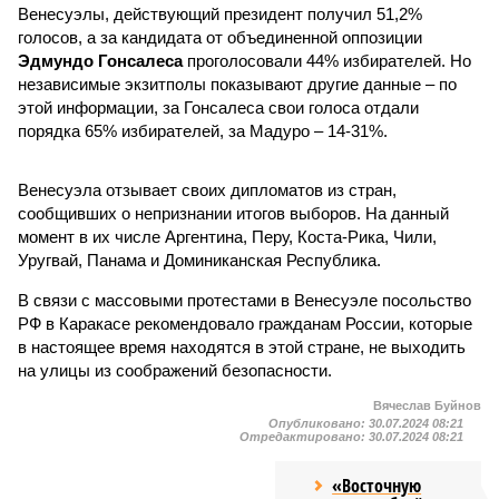
Венесуэлы, действующий президент получил 51,2%
голосов, а за кандидата от объединенной оппозиции
Эдмундо Гонсалеса
проголосовали 44% избирателей. Но
независимые экзитполы показывают другие данные – по
этой информации, за Гонсалеса свои голоса отдали
порядка 65% избирателей, за Мадуро – 14-31%.
Венесуэла отзывает своих дипломатов из стран,
сообщивших о непризнании итогов выборов. На данный
момент в их числе Аргентина, Перу, Коста-Рика, Чили,
Уругвай, Панама и Доминиканская Республика.
В связи с массовыми протестами в Венесуэле посольство
РФ в Каракасе рекомендовало гражданам России, которые
в настоящее время находятся в этой стране, не выходить
на улицы из соображений безопасности.
Вячеслав Буйнов
Опубликовано:
30.07.2024 08:21
Отредактировано:
30.07.2024 08:21
«Восточную