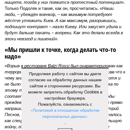
нищете, тогда у них появится протестный потенциал».
Только Подоляк и такие, как он, просчитались.
«Наши
люди,
– убеждён военкор, –
как минимум потребуют
жёстче утюжить Киев. А как максимум, разорившись,
подпишут контракт – назло Киеву. Или закусят удила и
будут дальше пахать – вопреки. Как это делали всегда в
эпохи невзгод и лишений».
«Мы пришли к точке, когда делать что-то
надо»
«Взрыв в ресторане Balzi Rossi был охарактеризован как
террористический акт, –
раскладывает по полочкам что к
Продолжая работу с сайтом вы даете
чему аналитик и телеведущий
Дмитрий Саймс
, –
хотя и
согласие на обработку данных нашим
не было указано, кто за него ответственен. И пока по
сайтом и сторонними ресурсами. Вы
этому поводу нет официальных заявлений
можете запретить обработку Cookies в
соответствующих органов, окончательные выводы
настройках браузера.
преждевременны. А вот предварительные выводы прямо
Пожалуйста, ознакомьтесь с
напрашиваются. Россия, как недавно говорил Дмитрий
«Политикой в отношении обработки
Песков, находится в состоянии войны. То, что началось
персональных данных»
как специальная военная операция, переросло в большую
.
войну, где на стороне Украины участвуют многие