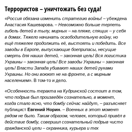
Террористов – уничтожать без суда!
«Россия обязана изменить стратегию войны!
– убеждена
Анастасия Кашеварова. –
Невозможно больше терпеть
гибель детей в тылу, мирных – на пляже, спящих – у себя
в домах. Тяжело начинать освободительную войну, но
ещё тяжелее продолжить её, выстоять и победить. Все
заводы в Европе, выпускающие боеприпасы, несущие
смерть для наших детей, – законная цель! Вся логистика
Украины – законная цель! Все заводы Украины – законная
цель! Власти Запада убивают наших детей руками
Украины. Но они воюют не на фронте, а с мирным
населением»
. В том-то и дело.
«Особенность теракта на Кудринской состоит в том,
что подрыв был произведён сознательно, в момент,
когда стало ясно, что бомбу сейчас найдут,
– разъясняет
публицист
Евгений Норин
. –
Военных в этот момент
рядом не было. Таким образом, человек, который привёл в
действие бомбу, совершил сознательный подрыв чисто
гражданской цели – охранника, курьера и тех