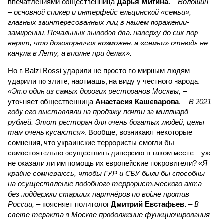
впечатлениями общественница
Дарья Митина
. –
Волошин
– основной спикер и интерфейс ельцинской «семьи»,
главных заинтересованных лиц в нашем поражении-
замирении. Печальных выводов два: наверху до сих пор
верят, что договорнячок возможен, а «семья» отнюдь не
канула в Лету, а вполне при делах».
Но в Balzi Rossi ударили не просто по мирным людям –
ударили по элите, наотмашь, на виду у честного народа.
«Это один из самых дорогих ресторанов Москвы,
–
уточняет общественница
Анастасия Кашеварова
. –
В 2021
году его выставляли на продажу почти за миллиард
рублей. Этот ресторан для очень богатых людей, цены
там очень кусаются»
. Вообще, возникают некоторые
сомнения, что украинские террористы смогли бы
самостоятельно осуществить диверсию в таком месте – уж
не оказали ли им помощь их европейские покровители?
«Я
крайне сомневаюсь, чтобы ГУР и СБУ были бы способны
на осуществление подобного террористического акта
без поддержки старших партнёров по войне против
России,
– поясняет политолог
Дмитрий Евстафьев.
–
В
свете теракта в Москве продолжение функционирования