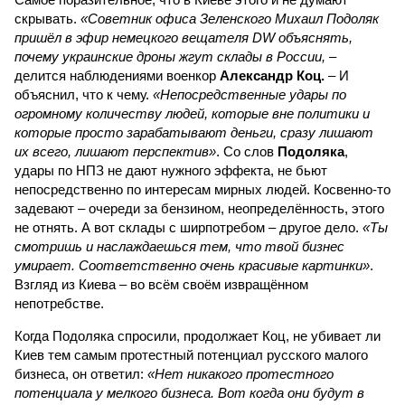
скрывать.
«Советник офиса Зеленского Михаил Подоляк
пришёл в эфир немецкого вещателя DW объяснять,
почему украинские дроны жгут склады в России,
–
делится наблюдениями военкор
Александр Коц.
– И
объяснил, что к чему.
«Непосредственные удары по
огромному количеству людей, которые вне политики и
которые просто зарабатывают деньги, сразу лишают
их всего, лишают перспектив»
. Со слов
Подоляка
,
удары по НПЗ не дают нужного эффекта, не бьют
непосредственно по интересам мирных людей. Косвенно-то
задевают – очереди за бензином, неопределённость, этого
не отнять. А вот склады с ширпотребом – другое дело.
«Ты
смотришь и наслаждаешься тем, что твой бизнес
умирает. Соответственно очень красивые картинки»
.
Взгляд из Киева – во всём своём извращённом
непотребстве.
Когда Подоляка спросили, продолжает Коц, не убивает ли
Киев тем самым протестный потенциал русского малого
бизнеса, он ответил:
«Нет никакого протестного
потенциала у мелкого бизнеса. Вот когда они будут в