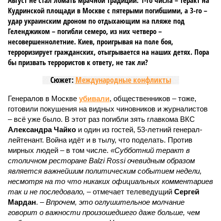
Август не стал ломать мрачной традиции: 1-го числа – теракт на
Кудринской площади в Москве с пятерыми погибшими, а 3-го –
удар украинским дроном по отдыхающим на пляже под
Геленджиком – погибли семеро, из них четверо –
несовершеннолетние. Киев, проигрывая на поле боя,
терроризирует гражданских, отыгрывается на наших детях. Пора
бы призвать террористов к ответу, не так ли?
Сюжет:
Международные конфликты
Генералов в Москве
убивали
, общественников – тоже,
готовили покушения на видных чиновников и журналистов
– всё уже было. В этот раз погибли зять главкома ВКС
Александра Чайко
и один из гостей, 53-летний генерал-
лейтенант. Война идёт и в тылу, что поделать. Против
мирных людей – в том числе.
«Субботний теракт в
столичном ресторане Balzi Rossi очевидным образом
является важнейшим политическим событием недели,
несмотря на то что никаких официальных комментариев
так и не последовало,
– отмечает телеведущий
Сергей
Мардан
. –
Впрочем, это оглушительное молчание
говорит о важности произошедшего даже больше, чем