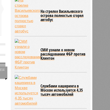
его «местью Евросоюза»
На стрелке Васильевского
острова полностью сгорел
автобус
СМИ узнали о новом
расследовании ФБР против
Клинтон
3654
0
а
Службами кашеринга в
.
Москве используется 4,35
тысяч автомобилей
358