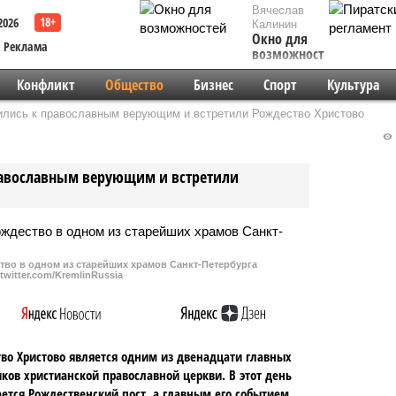
Вячеслав
2026
Калинин
Окно для
Реклама
возможностей
Конфликт
Общество
Бизнес
Спорт
Культура
ились к православным верующим и встретили Рождество Христово
равославным верующим и встретили
тво в одном из старейших храмов Санкт-Петербурга
/twitter.com/KremlinRussia
во Христово является одним из двенадцати главных
ков христианской православной церкви. В этот день
ется Рождественский пост, а главным его событием