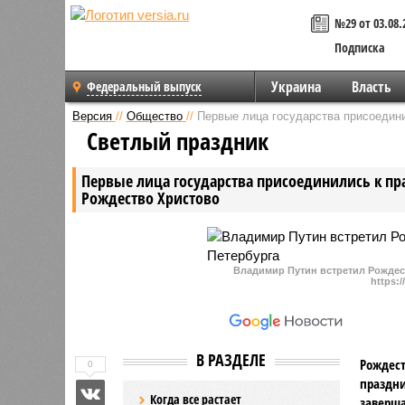
№29 от 03.08.
Подписка
Украина
Власть
Федеральный выпуск
Версия
//
Общество
//
Первые лица государства присоедин
Светлый праздник
Первые лица государства присоединились к п
Рождество Христово
Владимир Путин встретил Рождес
https:/
В РАЗДЕЛЕ
Рождест
0
праздни
Когда все растает
заверша