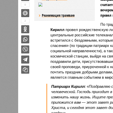
считает
0
вечером
провел 
Реанимация трамваю
2
По тра
Кирилл
провел рождественскую ли
центральные российские телеканал
встретился с бездомными, которые
спасения» (по традиции патриарх 
социальной направленности), а та
космической станции, выйдя на свя
поздравили дети, присутствовавши
своей проповеди, приуроченной к 
почтить праздник добрыми делами,
является главным событием в миро
Патриарх Кирилл
: «Поздравляю 
человеческой. Господь приходит 
изменить нашу жизнь. Ищите пре
приложится вам — этот завет р
Христа, и сегодня этот завет до
сердец»