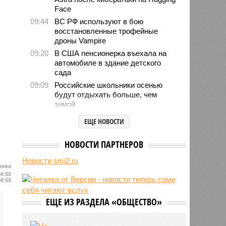
Face
09:44
ВС РФ используют в бою
восстановленные трофейные
дроны Vampire
09:20
В США пенсионерка въехала на
автомобиле в здание детского
сада
09:09
Российские школьники осенью
будут отдыхать больше, чем
зимой
08:49
Финский МИД не удалил
ЕЩЕ НОВОСТИ
рекомендации для граждан,
воюющих за ВСУ
НОВОСТИ ПАРТНЕРОВ
08:44
США занимаются поисками
лидера на Кубе по
Новости smi2.ru
жева
венесуэльскому сценарию
14:55
07/08
Экс-президент Финляндии
14:55
отказался признать Россию
угрозой для Европы
ЕЩЕ ИЗ РАЗДЕЛА «ОБЩЕСТВО»
07/08
В Сербии испугались визита
Зеленского в Белград и назвали