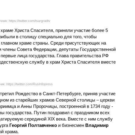
ник: https://twitter.com/tsargradtv
 храме Христа Спасителя, приняли участие более 5
рибыли в столицу специально для того, чтобы
 главном храме страны. Среди присутствующих на
и члены Совета Федерации, депутаты Государственной
первые лица государства. Глава правительства РФ
дественскую службу в храм Христа Спасителя вместе
ик: https://twitter.com/RusInfopress
третил Рождество в Санкт-Петербурге, приняв участие
дном из старейших храмов Северной столицы – церкви
риимца и Анны Пророчицы, построенной в 1734 году -
вы государства. Путин поздравил с праздником всех
датируемую серединой XIX века. Вместе с ним службу
урга
Георгий Полтавченко
и бизнесмен
Владимир
ой храма.