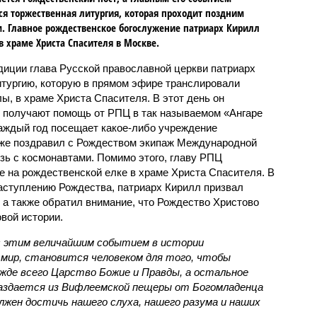
ся торжественная литургия, которая проходит поздним
. Главное рождественское богослужение патриарх Кирилл
в храме Христа Спасителя в Москве.
диции глава Русской православной церкви патриарх
тургию, которую в прямом эфире транслировали
ы, в храме Христа Спасителя. В этот день он
 получают помощь от РПЦ в так называемом «Ангаре
каждый год посещает какое-либо учреждение
кже поздравил с Рождеством экипаж Международной
зь с космонавтами. Помимо этого, главу РПЦ
е на рождественской елке в храме Христа Спасителя. В
наступлению Рождества, патриарх Кирилл призвал
 а также обратил внимание, что Рождество Христово
вой истории.
с этим величайшим событием в истории
в мир, становится человеком для того, чтобы
жде всего Царство Божие и Правды, а остальное
аздается из Вифлеемской пещеры от Богомладенца
лжен достичь нашего слуха, нашего разума и наших