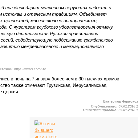
 праздник дарит миллионам верующих радость и
ым истокам и отеческим традициям. Объединяет
х ценностей, многовекового исторического,
ода. С чувством глубокого удовлетворения отмечу
ческую деятельность Русской православной
нфессий, содействующую поддержанию гражданского
 развитию межрелигиозного и межнационального
сточник: https://twitter.com/5tv
ись в ночь на 7 января более чем в 30 тысячах храмов
ство также отмечают Грузинская, Иерусалимская,
 церкви.
Екатерина Черноко
Опубликовано:
07.01.2018 
Отредактировано:
07.01.2018 