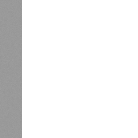
в личном общении нам перестали 
рассказывают расстроенные дольщ
Казалось бы, формально ответстве
Suns Development – банкрот, часть 
бенефициар компании находится под
проблемных объектов группы – «Ста
согласно информации на сайтах Capi
объектов уже сданы или близки к с
пострадавших дольщиков (3908 квар
стройплощадкой без стройки. Возни
года на «Станцию Л» в полном объ
меньшего масштаба?
Источник: https://avaho.ru/novos
y
Если да, то на каком основании д
(декабрь 2026 – март 2028), если 
отсутствию техники на площадке, 
строй продолжают
фигурировать
в 
порталах.