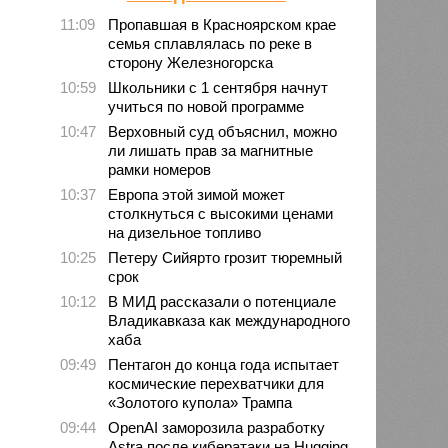
11:09
Пропавшая в Красноярском крае
семья сплавлялась по реке в
сторону Железногорска
10:59
Школьники с 1 сентября начнут
учиться по новой программе
10:47
Верховный суд объяснил, можно
ли лишать прав за магнитные
рамки номеров
10:37
Европа этой зимой может
столкнуться с высокими ценами
на дизельное топливо
10:25
Петеру Сийярто грозит тюремный
срок
10:12
В МИД рассказали о потенциале
Владикавказа как международного
хаба
09:49
Пентагон до конца года испытает
космические перехватчики для
«Золотого купола» Трампа
09:44
OpenAI заморозила разработку
Astra после кибератаки на Hugging