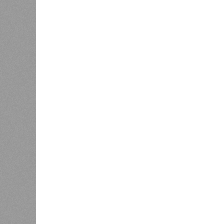
та же
анонсированная
схема дострой
прошедшие два года результатов, п
информации
из профильных портал
декабрю 2026 г., вторую – к марту 2
задается вопросом: как эти сроки
площадке, по свидетельствам доль
техника отсутствует. Ни бетононас
подрядчиков. При том, что до «дек
Если в «Сказочном лесу» техзаказч
90%, затем 97%, с конкретными и
конструкций, устранение проектных
отчётности дольщики не видят. Ни C
подтверждают ни соблюдения графи
выполненных работ.
Напрашивается закономерный вопро
(достраивать проблемные объекты 
масштабируется на Люблино? И озн
реальности подрядчик по «Станци
лагеря у объекта в 2025–2026 года