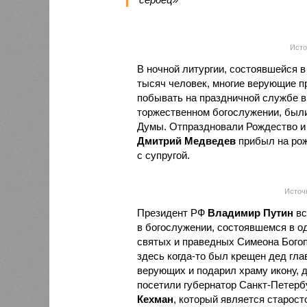
Источ
В ночной литургии, состоявшейся в
тысяч человек, многие верующие п
побывать на праздничной службе в
торжественном богослужении, был
Думы. Отпраздновали Рождество и 
Дмитрий Медведев
прибыл на рож
с супругой.
Источн
Президент РФ
Владимир Путин
вс
в богослужении, состоявшемся в о
святых и праведных Симеона Богоп
здесь когда-то был крещен дед гла
верующих и подарил храму икону, 
посетили губернатор Санкт-Петерб
Кехман
, который является старост