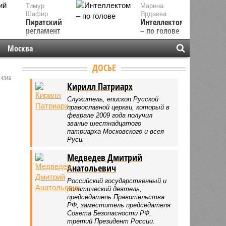
Тимур
Марина
Шафир
Ярдаева
Пиратский
Интеллектом
регламент
– по голове
Москва
ДОСЬЕ
4346
Кирилл Патриарх
Служитель, епископ Русской
православной церкви, который в
феврале 2009 года получил
звание шестнадцатого
патриарха Московского и всея
Руси.
Медведев Дмитрий
Анатольевич
Российский государственный и
политический деятель,
председатель Правительства
РФ, заместитель председателя
Совета Безопасности РФ,
третий Президент России.