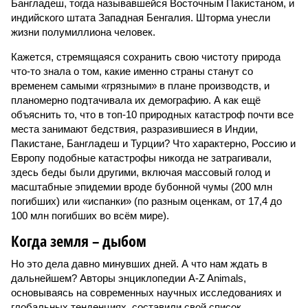
Бангладеш, тогда называвшейся Восточным Пакистаном, и
индийского штата Западная Бенгалия. Шторма унесли
жизни полумиллиона человек.
Кажется, стремящаяся сохранить свою чистоту природа
что-то знала о том, какие именно страны станут со
временем самыми «грязными» в плане производств, и
планомерно подтачивала их демографию. А как ещё
объяснить то, что в топ-10 природных катастроф почти все
места занимают бедствия, разразившиеся в Индии,
Пакистане, Бангладеш и Турции? Что характерно, Россию и
Европу подобные катастрофы никогда не затрагивали,
здесь беды были другими, включая массовый голод и
масштабные эпидемии вроде бубонной чумы (200 млн
погибших) или «испанки» (по разным оценкам, от 17,4 до
100 млн погибших во всём мире).
Когда земля – дыбом
Но это дела давно минувших дней. А что нам ждать в
дальнейшем? Авторы энциклопедии A-Z Animals,
основываясь на современных научных исследованиях и
глобальных тенденциях, составили свой список