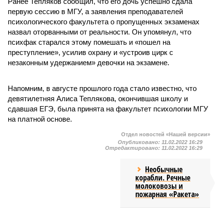
Ранее Тепляков сообщил, что его дочь успешно сдала
первую сессию в МГУ, а заявления преподавателей
психологического факультета о пропущенных экзаменах
назвал оторванными от реальности. Он упомянул, что
психфак старался этому помешать и «пошел на
преступление», усилив охрану и «устроив цирк с
незаконным удержанием» девочки на экзамене.
Напомним, в августе прошлого года стало известно, что
девятилетняя Алиса Теплякова, окончившая школу и
сдавшая ЕГЭ, была принята на факультет психологии МГУ
на платной основе.
Отдел новостей «Нашей версии»
Опубликовано:
11.02.2022 16:29
Отредактировано:
11.02.2022 16:29
Необычные
корабли. Речные
молоковозы и
пожарная «Ракета»