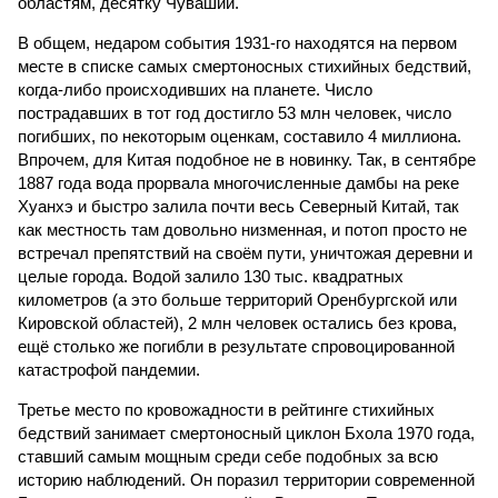
областям, десятку Чуваший.
В общем, недаром события 1931-го находятся на первом
месте в списке самых смертоносных стихийных бедствий,
когда-либо происходивших на планете. Число
пострадавших в тот год достигло 53 млн человек, число
погибших, по некоторым оценкам, составило 4 миллиона.
Впрочем, для Китая подобное не в новинку. Так, в сентябре
1887 года вода прорвала многочисленные дамбы на реке
Хуанхэ и быстро залила почти весь Северный Китай, так
как местность там довольно низменная, и потоп просто не
встречал препятствий на своём пути, уничтожая деревни и
целые города. Водой залило 130 тыс. квадратных
километров (а это больше территорий Оренбургской или
Кировской областей), 2 млн человек остались без крова,
ещё столько же погибли в результате спровоцированной
катастрофой пандемии.
Третье место по кровожадности в рейтинге стихийных
бедствий занимает смертоносный циклон Бхола 1970 года,
ставший самым мощным среди себе подобных за всю
историю наблюдений. Он поразил территории современной