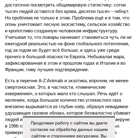
достаточно посмотреть общемировую статистику; сотни
тысяч людей остаются без крова, десятки тысяч – гибнут.
Но проблема не только в этом. Проблема ещё и в том, что
огонь уничтожает лесную экосистему, сельское хозяйство
и кропотливо созданную человеком инфраструктуру.
Учитывая то, что пожары начинают становиться чуть ли не
ежегодной реальностью на фоне глобального потепления,
год за годом их будет всё больше, и здесь уже среди
прочего в большой опасности Европа. Небывалая жара,
зафиксированная в этом и прошлом годах в Италии и во
Франции, тому лучшее подтверждение.
Есть в перечне A-Z Animals и экзотика, впрочем, не менее
смертоносная. Это, в частности, «лимнические
извержения», о которых мало кто слышал. Речь идёт о
явлениях, когда большое количество углекислого газа
внезапно вырывается из глубин озёр, образуя невидимое
удушающее газовое облако, которое безжалостно убивает
людей и животных. Катастрофа на озере Ньос в Камеруне
Продолжая работу с сайтом вы даете
в 1986 году остаётся одним из наиболее чудовищных
согласие на обработку данных нашим
примеров: более 1700 человек и тысячи голов скота
сайтом и сторонними ресурсами. Вы