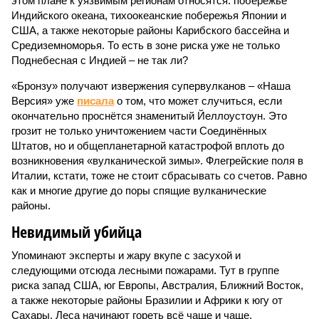
этом плане к уязвимым регионам относятся: побережье
Индийского океана, тихо­океанские побережья Японии и
США, а также некоторые районы Карибского бассейна и
Средиземноморья. То есть в зоне риска уже не только
Поднебесная с Индией – не так ли?
«Бронзу» получают извержения супервулканов – «Наша
Версия» уже
писала
о том, что может случиться, если
окончательно проснётся знаменитый Йеллоустоун. Это
грозит не только уничтожением части Соединённых
Штатов, но и общепланетарной катастрофой вплоть до
возникновения «вулканической зимы». Флегрейские поля в
Италии, кстати, тоже не стоит сбрасывать со счетов. Равно
как и многие другие до поры спящие вулканические
районы.
Невидимый убийца
Упоминают эксперты и жару вкупе с засухой и
следующими отсюда лесными пожарами. Тут в группе
риска запад США, юг Европы, Австралия, Ближний Восток,
а также некоторые районы Бразилии и Африки к югу от
Сахары. Леса начинают гореть всё чаще и чаще,