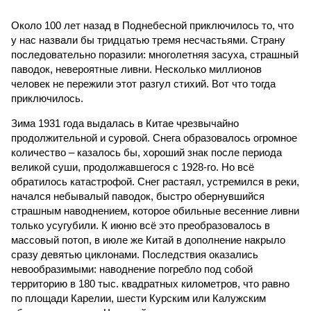
Около 100 лет назад в Поднебесной приключилось то, что
у нас назвали бы тридцатью тремя несчастьями. Страну
последовательно поразили: многолетняя засуха, страшный
паводок, невероятные ливни. Несколько миллионов
человек не пережили этот разгул стихий. Вот что тогда
приключилось.
Зима 1931 года выдалась в Китае чрезвычайно
продолжительной и суровой. Снега образовалось огромное
количество – казалось бы, хороший знак после периода
великой суши, продолжавшегося с 1928-го. Но всё
обратилось катастрофой. Снег растаял, устремился в реки,
начался небывалый паводок, быстро обернувшийся
страшным наводнением, которое обильные весенние ливни
только усугубили. К июню всё это преобразовалось в
массовый потоп, в июле же Китай в дополнение накрыло
сразу девятью циклонами. Последствия оказались
невообразимыми: наводнение погребло под собой
территорию в 180 тыс. квадратных километров, что равно
по площади Карелии, шести Курским или Калужским