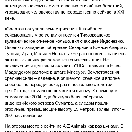
потенциально самых смертоносных стихийных бедствий,
угрожающих человечеству непосредственно сейчас, в XXI
веке.
«Золото» получили землетрясения. К наиболее
сейсмоопасным регионам относится Тихоокеанское
вулканическое огненное кольцо, включающее Индонезию,
Японию и западное побережье Северной и Южной Америки.
Турция, Иран, Индия и Непал также расположены на очень
активных линиях разломов тектонических плит. Не
исключение и центральная часть США – причина в Нью-
Мадридском разломе в штате Миссури. Землетрясения
средней силы – явление, в общем-то, обычное и вполне
сносное, но периодически, раз в несколько столетий,
трясёт так, что мало не покажется никому. К примеру, в
самом конце 2004 года бахнуло близ побережья
индонезийского острова Суматра, а следом пошли
огромные, превышающие высоту 15 метров, волны. Итог –
250 тыс. погибших.
На втором месте в рейтинге A-Z Animals как раз цунами. В