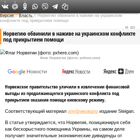
0
0
0
Федеральный выпуск
Версия
//
Власть
//
Норвегию обвинили в наживе на украинском
конфликте под прикрытием помощи
823
Норвегию обвинили в наживе на украинском конфликте
под прикрытием помощи
Флаг Норвегии (фото: pxhere.com)
Норвежское правительство уличили в извлечении финансовой
выгоды из продолжающегося украинского конфликта под
прикрытием оказания помощи киевскому режиму.
Соответствующий материал
опубликовало
издание Steigan.
В статье утверждается, что Норвегия, позиционируя себя
как бескорыстного помощника Украины, на самом деле
получает значительные экономические дивиденды от