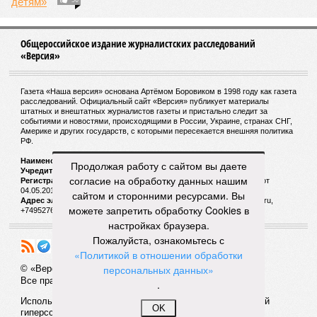
Общероссийское издание журналистских расследований
«Версия»
Газета «Наша версия» основана Артёмом Боровиком в 1998 году как газета
расследований. Официальный сайт «Версия» публикует материалы
штатных и внештатных журналистов газеты и пристально следит за
событиями и новостями, происходящими в России, Украине, странах СНГ,
Америке и других государств, с которыми пересекается внешняя политика
РФ.
Наименование:
Cетевое издание «Версия»
Продолжая работу с сайтом вы даете
Учредитель:
ООО «Версия»,
Главный редактор:
Горевой Р. Г.
согласие на обработку данных нашим
Регистрационный номер Роскомнадзора:
ЭЛ № ФС 77 - 72681 от
04.05.2018 г.
сайтом и сторонними ресурсами. Вы
Адрес электронной почты и телефон редакции:
versia@versia.ru,
можете запретить обработку Cookies в
+74952760348
настройках браузера.
Пожалуйста, ознакомьтесь с
«Политикой в отношении обработки
персональных данных»
© «Версия»
18+
Все права защищены
.
Использование материалов «Версии» без индексируемой
OK
гиперссылки запрещено