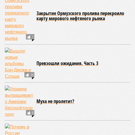
Закрытие Ормузского пролива перекроило
карту мирового нефтяного рынка
1
Превзошли ожидания. Часть 3
39
Муха не пролетит?
8