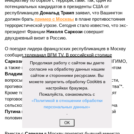
инициативу по борьбе с террористами. Так, один из
потенциальных кандидатов в президенты США от
республиканцев
Дональд Трамп
заявил, что Вашингтон
должен брать
пример с Москвы
в плане противостояния
террористической угрозе. Сегодня стало известно, что экс-
президент Франции
Николя Саркози
совершит
двухдневный визит в Россию.
О поездке лидера французских республиканцев в Москву
сообщил телеканал BFM TV. В российской столице
Саркози
планирует выступить перед студентами МГИМО,
Продолжая работу с сайтом вы даете
а также провести двустороннюю встречу с президентом
согласие на обработку данных нашим
Владимиром Путиным
. На повестке обсуждения
сайтом и сторонними ресурсами. Вы
вопросы, связанные с ситуацией в Сирии, в частности,
можете запретить обработку Cookies в
противостояние террористам "Исламского государства"*.
настройках браузера.
Кроме того, ожидается, что
Путин
и
Саркози
обсудят
Пожалуйста, ознакомьтесь с
торговое эмбарго, введенное Москвой в отношении
«Политикой в отношении обработки
сельскохозяйственной продукции из Европы. Встреча
персональных данных»
Путина
и
Саркози
запланирована на завтра в первой
.
половине дня.
OK
Вместе с
Саркози
в Москву прилетит бывший министр