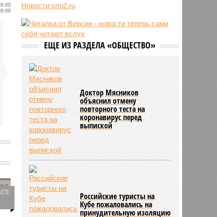
07/08
Спасённая из рабства в Мьянме
Новости smi2.ru
09:05
09:05
россиянка снова исчезла в другой
стране
07/08
Исландия потребовала от
Евросоюза не вмешиваться в
ЕЩЕ ИЗ РАЗДЕЛА «ОБЩЕСТВО»
референдум по членству в
объединении
07/08
Ставшего мемом американца
Уолкера вызвали в миграционную
Доктор Мясников
службу
объяснил отмену
повторного теста на
коронавирус перед
выпиской
я
3478
Российские туристы на
0
Кубе пожаловались на
принудительную изоляцию