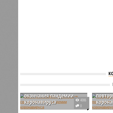
К
Билл Гейтс назвал
Иммуно
возможные сроки
группу
окончания пандемии
повтор
4086
коронавируса
корона
0
Американский миллиардер Билл
По слова