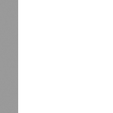
сказать
«Единая Россия» против своего
назначенца
0
ЖК «Светлый мир «Станция Л»: та 
та же
анонсированная
схема дострой
прошедшие два года результатов, п
информации
из профильных портал
декабрю 2026 г., вторую – к марту 2
задается вопросом: как эти сроки
площадке, по свидетельствам доль
техника отсутствует. Ни бетононас
подрядчиков. При том, что до «дек
Если в «Сказочном лесу» техзаказч
90%, затем 97%, с конкретными и
конструкций, устранение проектных
отчётности дольщики не видят. Ни C
подтверждают ни соблюдения графи
выполненных работ.
Напрашивается закономерный вопро