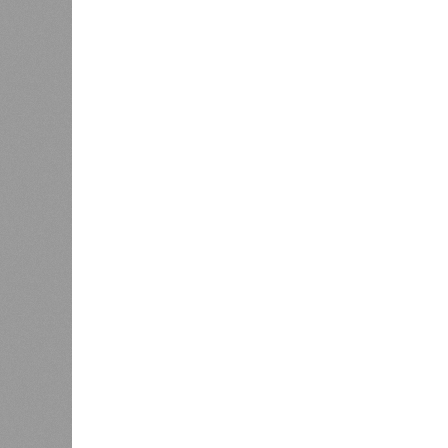
(декабрь 2026 – март 2028), если 
отсутствию техники на площадке, 
строй продолжают
фигурировать
в 
порталах.
Для почти четырёх тысяч будущих 
календарём, а очередными перенос
продолжают указывать даты сдачи,
ней по-прежнему не видно признако
не превращаются ли сроки ввода в
реальным положением дел? Именно 
дольщики ЖК «Станция Л».
Украинскому кандидату в
конгресс США запретили
приходить на пляж после драки