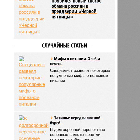
Появился новый способ
обмана россиян в
преддверии «Черной
пятницы»
СЛУЧАЙНЫЕ СТАТЬИ
Мифы о питании. Хлеб и
печень
Специалист развеял некоторые
популярные мифы о полезном
питании
Затишье перед валютной
бурей
В долгосрочной перспективе
основные валюты вряд ли
сохранят стабильность