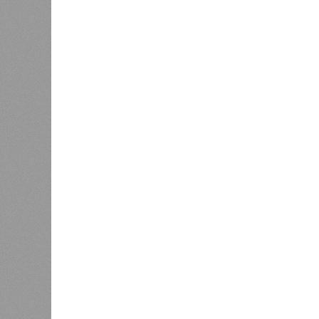
(достраивать проблемные объекты 
масштабируется на Люблино? И озн
реальности подрядчик по «Станци
лагеря у объекта в 2025–2026 года
в личном общении нам перестали 
рассказывают расстроенные дольщ
Казалось бы, формально ответстве
Suns Development – банкрот, часть 
бенефициар компании находится под
проблемных объектов группы – «Ста
согласно информации на сайтах Capi
объектов уже сданы или близки к с
пострадавших дольщиков (3908 квар
стройплощадкой без стройки. Возни
года на «Станцию Л» в полном объ
меньшего масштаба?
Источник: https://avaho.ru/novos
y
Если да, то на каком основании д