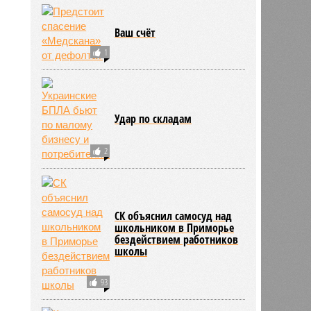
Ваш счёт
1
Удар по складам
2
ьхин
11:09
11:09
СК объяснил самосуд над
школьником в Приморье
бездействием работников
школы
93