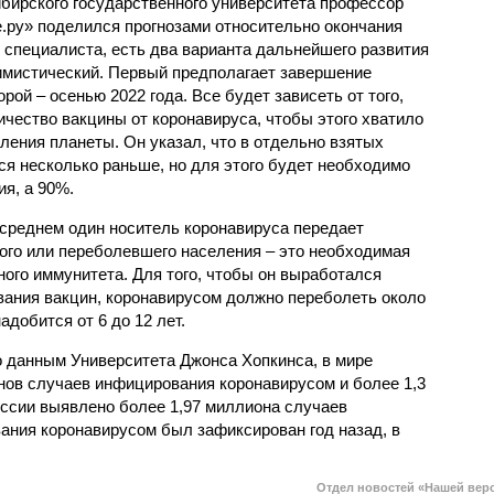
бирского государственного университета профессор
.ру» поделился прогнозами относительно окончания
 специалиста, есть два варианта дальнейшего развития
имистический. Первый предполагает завершение
рой – осенью 2022 года. Все будет зависеть от того,
ичество вакцины от коронавируса, чтобы этого хватило
ления планеты. Он указал, что в отдельно взятых
ся несколько раньше, но для этого будет необходимо
я, а 90%.
 среднем один носитель коронавируса передает
ого или переболевшего населения – это необходимая
ого иммунитета. Для того, чтобы он выработался
вания вакцин, коронавирусом должно переболеть около
добится от 6 до 12 лет.
о данным Университета Джонса Хопкинса, в мире
нов случаев инфицирования коронавирусом и более 1,3
ссии выявлено более 1,97 миллиона случаев
ания коронавирусом был зафиксирован год назад, в
Отдел новостей «Нашей вер