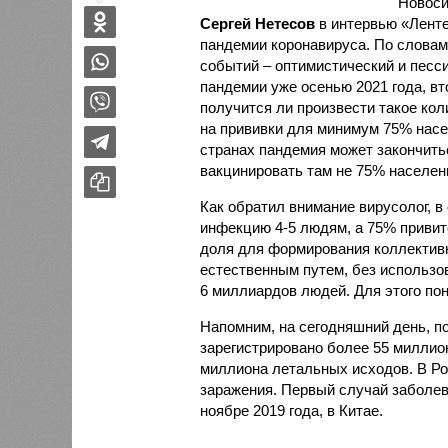
Новоси
Сергей Нетесов
в интервью «Ленте
пандемии коронавируса. По словам
событий – оптимистический и песс
пандемии уже осенью 2021 года, вто
получится ли произвести такое кол
на прививки для минимум 75% насе
странах пандемия может закончить
вакцинировать там не 75% населени
Как обратил внимание вирусолог, в
инфекцию 4-5 людям, а 75% привит
доля для формирования коллективн
естественным путем, без использо
6 миллиардов людей. Для этого пона
Напомним, на сегодняшний день, п
зарегистрировано более 55 миллио
миллиона летальных исходов. В Ро
заражения. Первый случай заболев
ноябре 2019 года, в Китае.