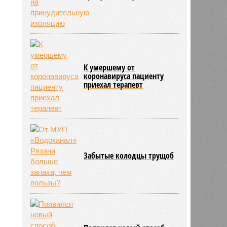
й
344
К умершему от
коронавируса пациенту
приехал терапевт
Забытые колодцы трущоб