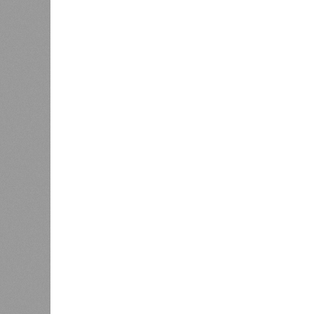
К
Новости smi2.ru
Версия
//
Общество
//
Земля уже не раз показывала человеч
Последние времена
Земля уже не раз показывала человечеству свой