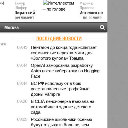
Тимур
Марина
Шафир
Ярдаева
Пиратский
Интеллектом
регламент
– по голове
Москва
ПОСЛЕДНИЕ НОВОСТИ
5692
09:49
Пентагон до конца года испытает
космические перехватчики для
«Золотого купола» Трампа
09:44
OpenAI заморозила разработку
Astra после кибератаки на Hugging
Face
09:44
ВС РФ используют в бою
восстановленные трофейные
дроны Vampire
09:20
В США пенсионерка въехала на
автомобиле в здание детского
сада
09:09
Российские школьники осенью
будут отдыхать больше, чем