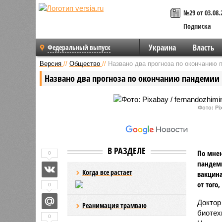
№29 от 03.08.
Подписка
Украина
Власть
Федеральный выпуск
Версия
//
Общество
//
Названо два прогноза по окончанию 
Названо два прогноза по окончанию пандемии
Фото: Pi
В РАЗДЕЛЕ
По мнен
0
пандеми
Когда все растает
вакцина
от того
0
Доктор
Реанимация трамваю
биотех
0