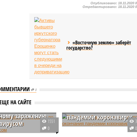
Опубликовано:
18.11.2020 
Отредактировано:
18.11.2020 
«Восточную землю» заберёт
государство?
ОММЕНТАРИИ
0
лог назвал
В Роспотребнадзоре
ЕЩЕ НА САЙТЕ
 риска по
назвали сроки окончани
ному заражению
пандемии коронавирус
1551
вирусом
Как полагают в
0
м иммунолога Николая
Роспотребнадзоре, при