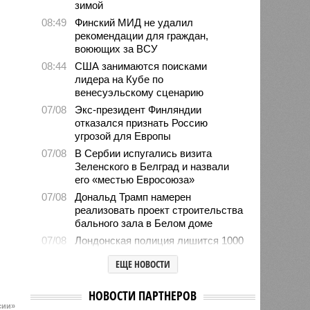
зимой
08:49
Финский МИД не удалил
рекомендации для граждан,
воюющих за ВСУ
08:44
США занимаются поисками
лидера на Кубе по
венесуэльскому сценарию
07/08
Экс-президент Финляндии
отказался признать Россию
угрозой для Европы
07/08
В Сербии испугались визита
Зеленского в Белград и назвали
его «местью Евросоюза»
07/08
Дональд Трамп намерен
реализовать проект строительства
бального зала в Белом доме
07/08
Лондонская полиция лишится 1000
рабочих мест
ЕЩЕ НОВОСТИ
07/08
Прогулявшуюся голой по Москве
блогершу поместили под
НОВОСТИ ПАРТНЕРОВ
домашний арест
сии»