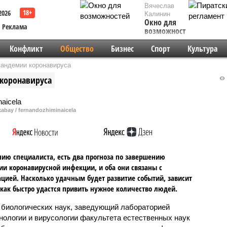
Вячеслав
2026
Калинин
Окно для
Реклама
возможностей
Конфликт
Общество
Бизнес
Спорт
Культура
пандемии коронавируса
 коронавируса
xabay / fernandozhiminaicela
ию специалиста, есть два прогноза по завершению
и коронавирусной инфекции, и оба они связаны с
цией. Насколько удачным будет развитие событий, зависит
, как быстро удастся привить нужное количество людей.
 биологических наук, заведующий лабораторией
нологии и вирусологии факультета естественных наук