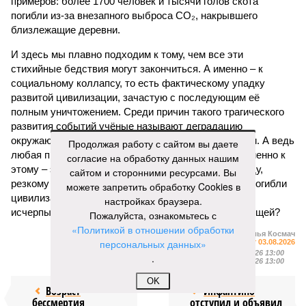
примеров: более 1700 человек и тысячи голов скота
погибли из-за внезапного выброса CO₂, накрывшего
близлежащие деревни.
И здесь мы плавно подходим к тому, чем все эти
стихийные бедствия могут закончиться. А именно – к
социальному коллапсу, то есть фактическому упадку
развитой цивилизации, зачастую с последующим её
полным уничтожением. Среди причин такого трагического
развития событий учёные называют деградацию
окружающей среды, истощение ресурсов и болезни. А ведь
Продолжая работу с сайтом вы даете
любая природная катастрофа непременно ведёт именно к
согласие на обработку данных нашим
этому – экономическому кризису, эпидемиям, голоду,
сайтом и сторонними ресурсами. Вы
резкому сокращению численности населения. Так погибли
можете запретить обработку Cookies в
цивилизации шумеров, майя, кхмеров – список не
настройках браузера.
исчерпывающий. Какая цивилизация будет следующей?
Пожалуйста, ознакомьтесь с
«Политикой в отношении обработки
Илья Космач
персональных данных»
Газета
«Наша версия» №29 от 03.08.2026
Опубликовано:
05.08.2026 13:00
.
Отредактировано:
05.08.2026 13:00
OK
Возраст
Инфантино
бессмертия
отступил и объявил