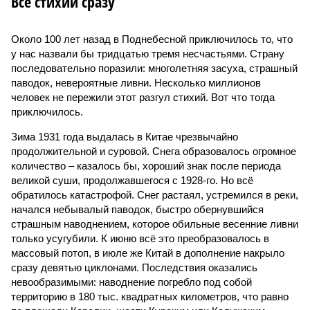
Все стихии сразу
Около 100 лет назад в Поднебесной приключилось то, что
у нас назвали бы тридцатью тремя несчастьями. Страну
последовательно поразили: многолетняя засуха, страшный
паводок, невероятные ливни. Несколько миллионов
человек не пережили этот разгул стихий. Вот что тогда
приключилось.
Зима 1931 года выдалась в Китае чрезвычайно
продолжительной и суровой. Снега образовалось огромное
количество – казалось бы, хороший знак после периода
великой суши, продолжавшегося с 1928-го. Но всё
обратилось катастрофой. Снег растаял, устремился в реки,
начался небывалый паводок, быстро обернувшийся
страшным наводнением, которое обильные весенние ливни
только усугубили. К июню всё это преобразовалось в
массовый потоп, в июле же Китай в дополнение накрыло
сразу девятью циклонами. Последствия оказались
невообразимыми: наводнение погребло под собой
территорию в 180 тыс. квадратных километров, что равно