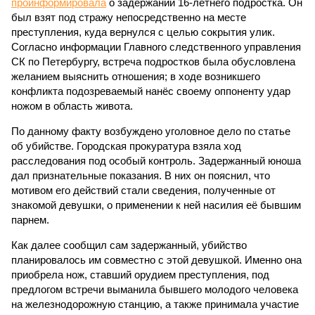
проинформировала
о задержании 16-летнего подростка. Он
был взят под стражу непосредственно на месте
преступления, куда вернулся с целью сокрытия улик.
Согласно информации Главного следственного управления
СК по Петербургу, встреча подростков была обусловлена
желанием выяснить отношения; в ходе возникшего
конфликта подозреваемый нанёс своему оппоненту удар
ножом в область живота.
По данному факту возбуждено уголовное дело по статье
об убийстве. Городская прокуратура взяла ход
расследования под особый контроль. Задержанный юноша
дал признательные показания. В них он пояснил, что
мотивом его действий стали сведения, полученные от
знакомой девушки, о применении к ней насилия её бывшим
парнем.
Как далее сообщил сам задержанный, убийство
планировалось им совместно с этой девушкой. Именно она
приобрела нож, ставший орудием преступления, под
предлогом встречи выманила бывшего молодого человека
на железнодорожную станцию, а также принимала участие