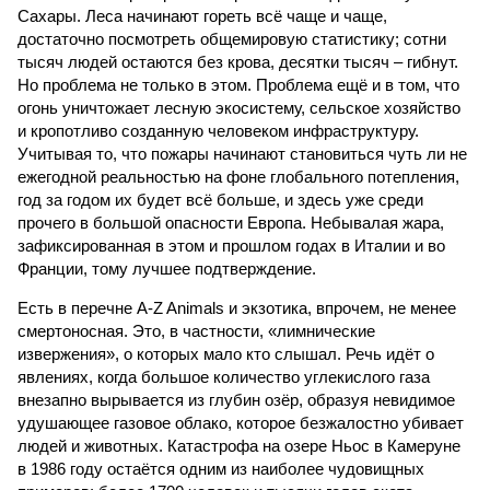
Сахары. Леса начинают гореть всё чаще и чаще,
достаточно посмотреть общемировую статистику; сотни
тысяч людей остаются без крова, десятки тысяч – гибнут.
Но проблема не только в этом. Проблема ещё и в том, что
огонь уничтожает лесную экосистему, сельское хозяйство
и кропотливо созданную человеком инфраструктуру.
Учитывая то, что пожары начинают становиться чуть ли не
ежегодной реальностью на фоне глобального потепления,
год за годом их будет всё больше, и здесь уже среди
прочего в большой опасности Европа. Небывалая жара,
зафиксированная в этом и прошлом годах в Италии и во
Франции, тому лучшее подтверждение.
Есть в перечне A-Z Animals и экзотика, впрочем, не менее
смертоносная. Это, в частности, «лимнические
извержения», о которых мало кто слышал. Речь идёт о
явлениях, когда большое количество углекислого газа
внезапно вырывается из глубин озёр, образуя невидимое
удушающее газовое облако, которое безжалостно убивает
людей и животных. Катастрофа на озере Ньос в Камеруне
в 1986 году остаётся одним из наиболее чудовищных