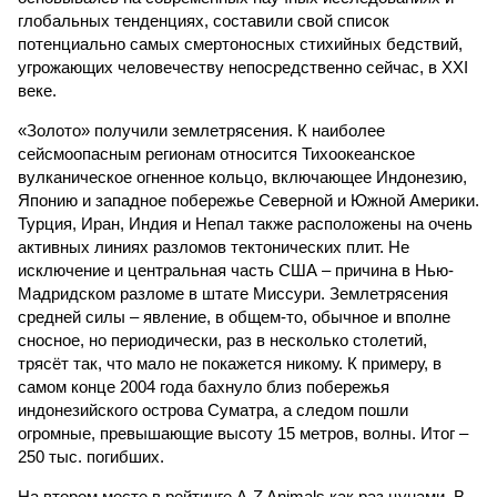
глобальных тенденциях, составили свой список
потенциально самых смертоносных стихийных бедствий,
угрожающих человечеству непосредственно сейчас, в XXI
веке.
«Золото» получили землетрясения. К наиболее
сейсмоопасным регионам относится Тихоокеанское
вулканическое огненное кольцо, включающее Индонезию,
Японию и западное побережье Северной и Южной Америки.
Турция, Иран, Индия и Непал также расположены на очень
активных линиях разломов тектонических плит. Не
исключение и центральная часть США – причина в Нью-
Мадридском разломе в штате Миссури. Землетрясения
средней силы – явление, в общем-то, обычное и вполне
сносное, но периодически, раз в несколько столетий,
трясёт так, что мало не покажется никому. К примеру, в
самом конце 2004 года бахнуло близ побережья
индонезийского острова Суматра, а следом пошли
огромные, превышающие высоту 15 метров, волны. Итог –
250 тыс. погибших.
На втором месте в рейтинге A-Z Animals как раз цунами. В