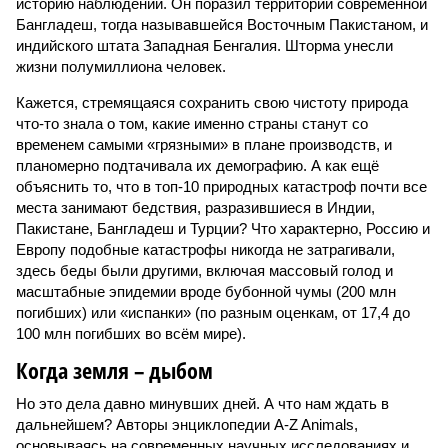
историю наблюдений. Он поразил территории современной
Бангладеш, тогда называвшейся Восточным Пакистаном, и
индийского штата Западная Бенгалия. Шторма унесли
жизни полумиллиона человек.
Кажется, стремящаяся сохранить свою чистоту природа
что-то знала о том, какие именно страны станут со
временем самыми «грязными» в плане производств, и
планомерно подтачивала их демографию. А как ещё
объяснить то, что в топ-10 природных катастроф почти все
места занимают бедствия, разразившиеся в Индии,
Пакистане, Бангладеш и Турции? Что характерно, Россию и
Европу подобные катастрофы никогда не затрагивали,
здесь беды были другими, включая массовый голод и
масштабные эпидемии вроде бубонной чумы (200 млн
погибших) или «испанки» (по разным оценкам, от 17,4 до
100 млн погибших во всём мире).
Когда земля – дыбом
Но это дела давно минувших дней. А что нам ждать в
дальнейшем? Авторы энциклопедии A-Z Animals,
основываясь на современных научных исследованиях и