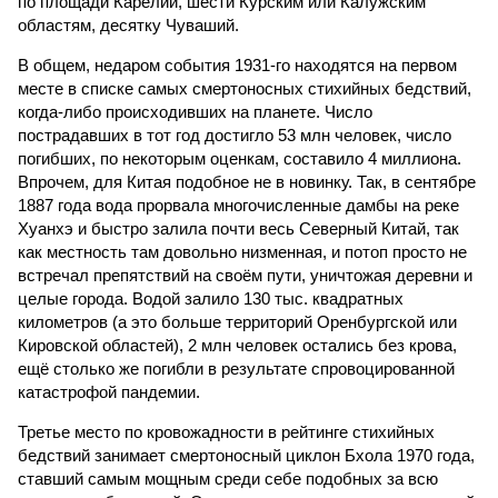
по площади Карелии, шести Курским или Калужским
областям, десятку Чуваший.
В общем, недаром события 1931-го находятся на первом
месте в списке самых смертоносных стихийных бедствий,
когда-либо происходивших на планете. Число
пострадавших в тот год достигло 53 млн человек, число
погибших, по некоторым оценкам, составило 4 миллиона.
Впрочем, для Китая подобное не в новинку. Так, в сентябре
1887 года вода прорвала многочисленные дамбы на реке
Хуанхэ и быстро залила почти весь Северный Китай, так
как местность там довольно низменная, и потоп просто не
встречал препятствий на своём пути, уничтожая деревни и
целые города. Водой залило 130 тыс. квадратных
километров (а это больше территорий Оренбургской или
Кировской областей), 2 млн человек остались без крова,
ещё столько же погибли в результате спровоцированной
катастрофой пандемии.
Третье место по кровожадности в рейтинге стихийных
бедствий занимает смертоносный циклон Бхола 1970 года,
ставший самым мощным среди себе подобных за всю