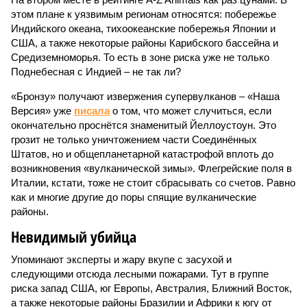
этом плане к уязвимым регионам относятся: побережье
Индийского океана, тихо­океанские побережья Японии и
США, а также некоторые районы Карибского бассейна и
Средиземноморья. То есть в зоне риска уже не только
Поднебесная с Индией – не так ли?
«Бронзу» получают извержения супервулканов – «Наша
Версия» уже
писала
о том, что может случиться, если
окончательно проснётся знаменитый Йеллоустоун. Это
грозит не только уничтожением части Соединённых
Штатов, но и общепланетарной катастрофой вплоть до
возникновения «вулканической зимы». Флегрейские поля в
Италии, кстати, тоже не стоит сбрасывать со счетов. Равно
как и многие другие до поры спящие вулканические
районы.
Невидимый убийца
Упоминают эксперты и жару вкупе с засухой и
следующими отсюда лесными пожарами. Тут в группе
риска запад США, юг Европы, Австралия, Ближний Восток,
а также некоторые районы Бразилии и Африки к югу от