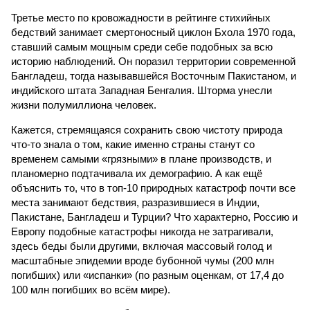
Третье место по кровожадности в рейтинге стихийных
бедствий занимает смертоносный циклон Бхола 1970 года,
ставший самым мощным среди себе подобных за всю
историю наблюдений. Он поразил территории современной
Бангладеш, тогда называвшейся Восточным Пакистаном, и
индийского штата Западная Бенгалия. Шторма унесли
жизни полумиллиона человек.
Кажется, стремящаяся сохранить свою чистоту природа
что-то знала о том, какие именно страны станут со
временем самыми «грязными» в плане производств, и
планомерно подтачивала их демографию. А как ещё
объяснить то, что в топ-10 природных катастроф почти все
места занимают бедствия, разразившиеся в Индии,
Пакистане, Бангладеш и Турции? Что характерно, Россию и
Европу подобные катастрофы никогда не затрагивали,
здесь беды были другими, включая массовый голод и
масштабные эпидемии вроде бубонной чумы (200 млн
погибших) или «испанки» (по разным оценкам, от 17,4 до
100 млн погибших во всём мире).