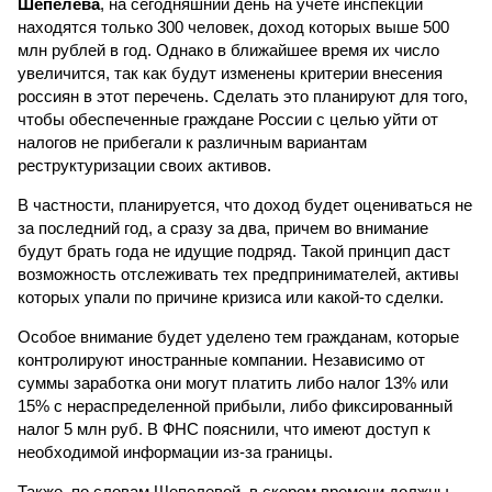
Шепелева
, на сегодняшний день на учете инспекции
находятся только 300 человек, доход которых выше 500
млн рублей в год. Однако в ближайшее время их число
увеличится, так как будут изменены критерии внесения
россиян в этот перечень. Сделать это планируют для того,
чтобы обеспеченные граждане России с целью уйти от
налогов не прибегали к различным вариантам
реструктуризации своих активов.
В частности, планируется, что доход будет оцениваться не
за последний год, а сразу за два, причем во внимание
будут брать года не идущие подряд. Такой принцип даст
возможность отслеживать тех предпринимателей, активы
которых упали по причине кризиса или какой-то сделки.
Особое внимание будет уделено тем гражданам, которые
контролируют иностранные компании. Независимо от
суммы заработка они могут платить либо налог 13% или
15% с нераспределенной прибыли, либо фиксированный
налог 5 млн руб. В ФНС пояснили, что имеют доступ к
необходимой информации из-за границы.
Также, по словам Шепелевой, в скором времени должны