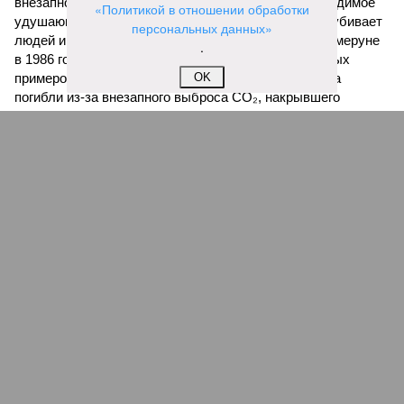
внезапно вырывается из глубин озёр, образуя невидимое
«Политикой в отношении обработки
удушающее газовое облако, которое безжалостно убивает
персональных данных»
людей и животных. Катастрофа на озере Ньос в Камеруне
.
в 1986 году остаётся одним из наиболее чудовищных
примеров: более 1700 человек и тысячи голов скота
OK
погибли из-за внезапного выброса CO₂, накрывшего
близлежащие деревни.
И здесь мы плавно подходим к тому, чем все эти
стихийные бедствия могут закончиться. А именно – к
социальному коллапсу, то есть фактическому упадку
развитой цивилизации, зачастую с последующим её
полным уничтожением. Среди причин такого трагического
развития событий учёные называют деградацию
окружающей среды, истощение ресурсов и болезни. А ведь
любая природная катастрофа непременно ведёт именно к
этому – экономическому кризису, эпидемиям, голоду,
резкому сокращению численности населения. Так погибли
цивилизации шумеров, майя, кхмеров – список не
исчерпывающий. Какая цивилизация будет следующей?
Илья Космач
Газета
«Наша версия» №29 от 03.08.2026