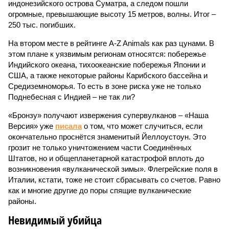
индонезийского острова Суматра, а следом пошли
огромные, превышающие высоту 15 метров, волны. Итог –
250 тыс. погибших.
На втором месте в рейтинге A-Z Animals как раз цунами. В
этом плане к уязвимым регионам относятся: побережье
Индийского океана, тихо­океанские побережья Японии и
США, а также некоторые районы Карибского бассейна и
Средиземноморья. То есть в зоне риска уже не только
Поднебесная с Индией – не так ли?
«Бронзу» получают извержения супервулканов – «Наша
Версия» уже
писала
о том, что может случиться, если
окончательно проснётся знаменитый Йеллоустоун. Это
грозит не только уничтожением части Соединённых
Штатов, но и общепланетарной катастрофой вплоть до
возникновения «вулканической зимы». Флегрейские поля в
Италии, кстати, тоже не стоит сбрасывать со счетов. Равно
как и многие другие до поры спящие вулканические
районы.
Невидимый убийца