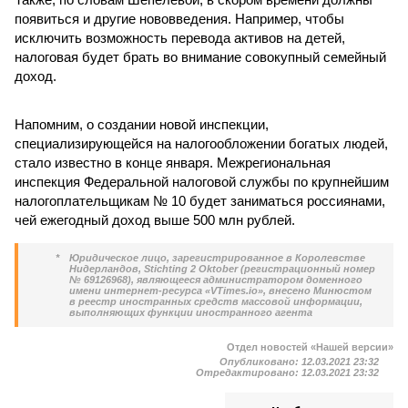
появиться и другие нововведения. Например, чтобы
исключить возможность перевода активов на детей,
налоговая будет брать во внимание совокупный семейный
доход.
Напомним, о создании новой инспекции,
специализирующейся на налогообложении богатых людей,
стало известно в конце января. Межрегиональная
инспекция Федеральной налоговой службы по крупнейшим
налогоплательщикам № 10 будет заниматься россиянами,
чей ежегодный доход выше 500 млн рублей.
*
Юридическое лицо, зарегистрированное в Королевстве
Нидерландов, Stichting 2 Oktober (регистрационный номер
№ 69126968), являющееся администратором доменного
имени интернет-ресурса «VTimes.io», внесено Минюстом
в реестр иностранных средств массовой информации,
выполняющих функции иностранного агента
Отдел новостей «Нашей версии»
Опубликовано:
12.03.2021 23:32
Отредактировано:
12.03.2021 23:32