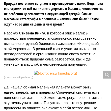
Природа постоянно вступает в противоречие с нами. Ведь пока
она стремится всё на планете держать в балансе, человечество
не особенно церемонится с окружающей средой. Самые
массовые катастрофы в прошлом – какими они были? Какие
ждут нас со дня на день и чем грозят?
Рассказ
Стивена Кинга
, в котором описывались
последствия очередного апокалипсиса, искусственно
вызванного группой биологов, называется «Конец всей
этой мерзости». В реальной жизни участия пытливых
исследователей в организации конца света может не
понадобиться: природа сама разберётся, как и где
уменьшить масштабы человеческой популяции.
(фото: en.wikipedia.org)
Да, наша любимая маленькая планета может быть
единственной, где в пределах Солнечной системы есть
полноценная жизнь, но Земля также регулярно пытается
эту жизнь уничтожить. Так уж вышло, что внутренние
процессы на планете включают в себя всевозможные