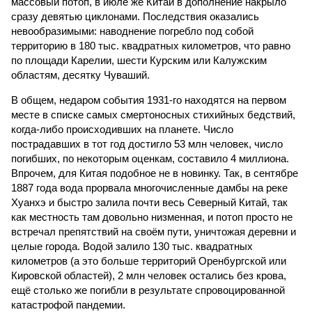
массовый потоп, в июле же Китай в дополнение накрыло
сразу девятью циклонами. Последствия оказались
невообразимыми: наводнение погребло под собой
территорию в 180 тыс. квадратных километров, что равно
по площади Карелии, шести Курским или Калужским
областям, десятку Чуваший.
В общем, недаром события 1931-го находятся на первом
месте в списке самых смертоносных стихийных бедствий,
когда-либо происходивших на планете. Число
пострадавших в тот год достигло 53 млн человек, число
погибших, по некоторым оценкам, составило 4 миллиона.
Впрочем, для Китая подобное не в новинку. Так, в сентябре
1887 года вода прорвала многочисленные дамбы на реке
Хуанхэ и быстро залила почти весь Северный Китай, так
как местность там довольно низменная, и потоп просто не
встречал препятствий на своём пути, уничтожая деревни и
целые города. Водой залило 130 тыс. квадратных
километров (а это больше территорий Оренбургской или
Кировской областей), 2 млн человек остались без крова,
ещё столько же погибли в результате спровоцированной
катастрофой пандемии.