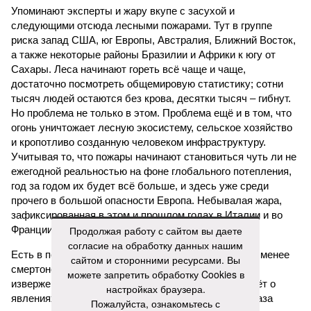
Упоминают эксперты и жару вкупе с засухой и
следующими отсюда лесными пожарами. Тут в группе
риска запад США, юг Европы, Австралия, Ближний Восток,
а также некоторые районы Бразилии и Африки к югу от
Сахары. Леса начинают гореть всё чаще и чаще,
достаточно посмотреть общемировую статистику; сотни
тысяч людей остаются без крова, десятки тысяч – гибнут.
Но проблема не только в этом. Проблема ещё и в том, что
огонь уничтожает лесную экосистему, сельское хозяйство
и кропотливо созданную человеком инфраструктуру.
Учитывая то, что пожары начинают становиться чуть ли не
ежегодной реальностью на фоне глобального потепления,
год за годом их будет всё больше, и здесь уже среди
прочего в большой опасности Европа. Небывалая жара,
зафиксированная в этом и прошлом годах в Италии и во
Франции, тому лучшее подтверждение.
Продолжая работу с сайтом вы даете
согласие на обработку данных нашим
Есть в перечне A-Z Animals и экзотика, впрочем, не менее
сайтом и сторонними ресурсами. Вы
смертоносная. Это, в частности, «лимнические
можете запретить обработку Cookies в
извержения», о которых мало кто слышал. Речь идёт о
настройках браузера.
явлениях, когда большое количество углекислого газа
Пожалуйста, ознакомьтесь с