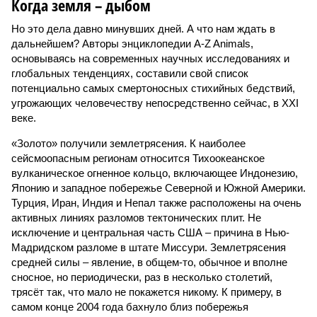
Когда земля – дыбом
Но это дела давно минувших дней. А что нам ждать в
дальнейшем? Авторы энциклопедии A-Z Animals,
основываясь на современных научных исследованиях и
глобальных тенденциях, составили свой список
потенциально самых смертоносных стихийных бедствий,
угрожающих человечеству непосредственно сейчас, в XXI
веке.
«Золото» получили землетрясения. К наиболее
сейсмоопасным регионам относится Тихоокеанское
вулканическое огненное кольцо, включающее Индонезию,
Японию и западное побережье Северной и Южной Америки.
Турция, Иран, Индия и Непал также расположены на очень
активных линиях разломов тектонических плит. Не
исключение и центральная часть США – причина в Нью-
Мадридском разломе в штате Миссури. Землетрясения
средней силы – явление, в общем-то, обычное и вполне
сносное, но периодически, раз в несколько столетий,
трясёт так, что мало не покажется никому. К примеру, в
самом конце 2004 года бахнуло близ побережья