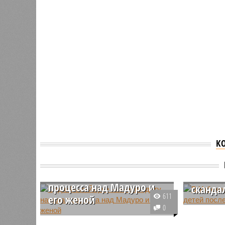
К
Суд в Нью-Йорке
В Узбе
назначил дату начала
убил т
процесса над Мадуро и
сканда
611
его женой
Житель С
0
Суд в Нью-Йорке согласился
троих де