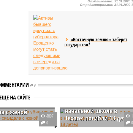
Опубликовано:
31.01.2020 
Отредактировано:
31.01.2020 
«Восточную землю» заберёт
государство?
ОММЕНТАРИИ
0
18-летний ученик
кистане мужчина
ЕЩЕ НА САЙТЕ
устроил стрельбу в
роих детей после
начальной школе в
ла с женой
4807
Техасе: погибли 18 детей
амарканда убил своих
0
тей после телефонного
В США произошла стрельба в