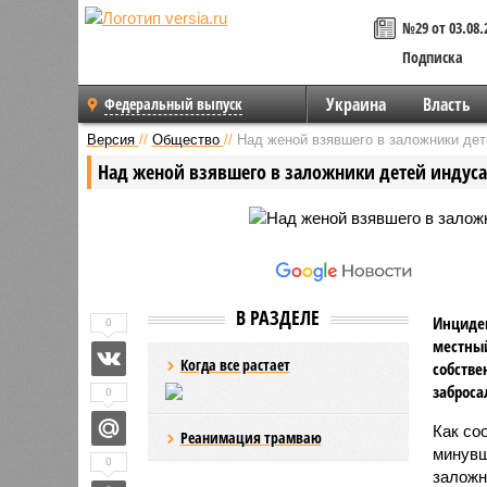
№29 от 03.08.
Подписка
Украина
Власть
Федеральный выпуск
Версия
//
Общество
//
Над женой взявшего в заложники дет
Над женой взявшего в заложники детей индуса
В РАЗДЕЛЕ
Инциден
0
местный
Когда все растает
собстве
заброса
0
Как со
Реанимация трамваю
минувш
0
заложн