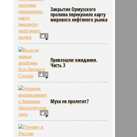
Закрытие Ормузского
пролива перекроило карту
мирового нефтяного рынка
1
Превзошли ожидания.
Часть 3
39
ьхин
11:09
Муха не пролетит?
11:09
8