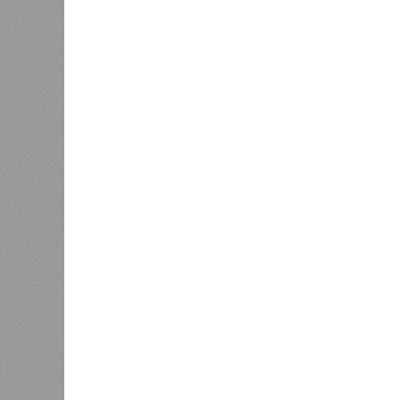
Если да, то на каком основании д
(декабрь 2026 – март 2028), если 
отсутствию техники на площадке, 
строй продолжают
фигурировать
в 
порталах.
Для почти четырёх тысяч будущих 
календарём, а очередными перенос
продолжают указывать даты сдачи,
ней по-прежнему не видно признако
не превращаются ли сроки ввода в
реальным положением дел? Именно 
дольщики ЖК «Станция Л».
Украинскому кандидату в
конгресс США запретили
приходить на пляж после драки