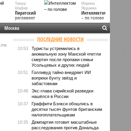
Тимур
Марина
Шафир
Ярдаева
Пиратский
Интеллектом
регламент
– по голове
Москва
ПОСЛЕДНИЕ НОВОСТИ
2758
10:53
Туристы устремились в
аномальную зону Манской «петли
смерти» после пропажи семьи
Усольцевых и других людей
10:51
Голливуд тайно внедряет ИИ
вопреки бунту звёзд и
забастовкам
10:48
Экс-глава сирийской разведки
нашёлся в России
10:37
Граффити Бэнкси обошлись в
десятки тысяч фунтов британским
налогоплательщикам
10:35
Демпартия готовит масштабные
расследования против Дональда