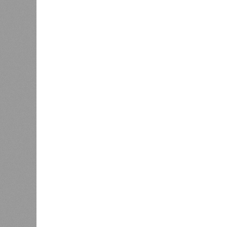
Напрашивается закономерный вопро
(достраивать проблемные объекты 
масштабируется на Люблино? И озн
реальности подрядчик по «Станци
лагеря у объекта в 2025–2026 года
в личном общении нам перестали 
рассказывают расстроенные дольщ
Казалось бы, формально ответстве
Suns Development – банкрот, часть 
бенефициар компании находится под
проблемных объектов группы – «Ста
согласно информации на сайтах Capi
объектов уже сданы или близки к с
пострадавших дольщиков (3908 квар
стройплощадкой без стройки. Возни
года на «Станцию Л» в полном объ
меньшего масштаба?
Источник: https://avaho.ru/novos
y