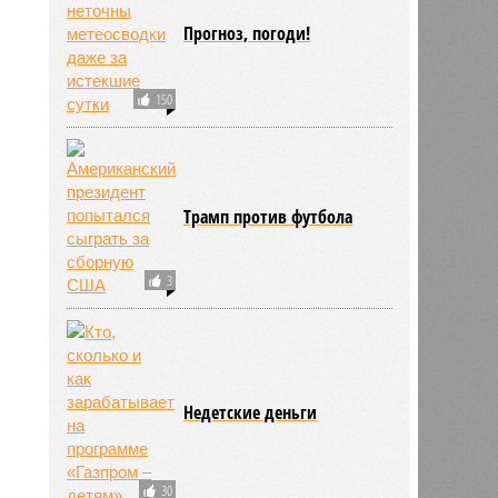
Прогноз, погоди!
150
Трамп против футбола
3
Недетские деньги
30