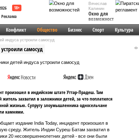
Вячеслав
2026
Калинин
Окно для
Реклама
возможностей
Конфликт
Общество
Бизнес
Спорт
Культура
ей индуса устроили самосуд
 устроили самосуд
т произошел в индийском штате Уттар-Прадеш. Там
 житель захватил в заложники детей, за что поплатился
нной жизнью. Супругу злоумышленника односельчане
ли камнями.
общает издание India Today, инцидент произошел в
ую среду. Житель Индии Суреш Батам захватил в
ики 20 несовершеннолетних детей - все они были