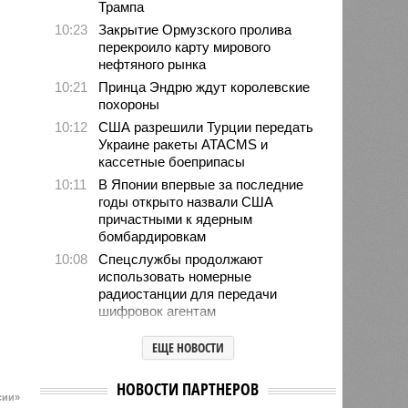
Трампа
10:23
Закрытие Ормузского пролива
перекроило карту мирового
нефтяного рынка
10:21
Принца Эндрю ждут королевские
похороны
10:12
США разрешили Турции передать
Украине ракеты ATACMS и
кассетные боеприпасы
10:11
В Японии впервые за последние
годы открыто назвали США
причастными к ядерным
бомбардировкам
10:08
Спецслужбы продолжают
использовать номерные
радиостанции для передачи
шифровок агентам
09:59
Детство без ИИ назвали
ЕЩЕ НОВОСТИ
привилегией элиты
09:50
В Германии пенсионной политикой
НОВОСТИ ПАРТНЕРОВ
недовольны 80% граждан
сии»