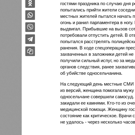
гостями праздника по случаю дня 
попытались прийти жители соседних
местных жителей пытался начать 
огонь и ранил парламентера в ногу.
выдвигал. Прибывшие на вызов сот
потребовали отпустить детей. В отв
попытался расстрелять полицейски
ранения. В ходе спецоперации прес
захваченных в заложники детей не
получили сильный испуг, но за ме
органов следствия, ранее захвати
об убийстве односельчанина.
На следующий день местные СМИ с
из версий, женщина помогала мужу 
односельчане совершили самосуд. 
закидали ее камнями. Кто-то из оч
медицинской помощи. Женщину гос
состояние как критическое. Врачи 
не удалось - через несколько часов