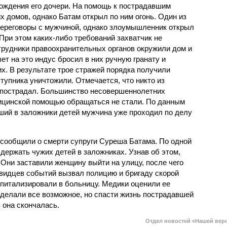
рождения его дочери. На помощь к пострадавшим
 домов, однако Батам открыл по ним огонь. Один из
переговоры с мужчиной, однако злоумышленник открыл
 При этом каких-либо требований захватчик не
рудники правоохранительных органов окружили дом и
ет на это индус бросил в них ручную гранату и
х. В результате трое стражей порядка получили
тупника уничтожили. Отмечается, что никто из
 пострадал. Большинство несовершеннолетних
дицинской помощью обращаться не стали. По данным
вший в заложники детей мужчина уже проходил по делу
ообщили о смерти супруги Суреша Батама. По одной
держать чужих детей в заложниках. Узнав об этом,
Они заставили женщину выйти на улицу, после чего
евидцев событий вызвал полицию и бригаду скорой
питализировали в больницу. Медики оценили ее
сделали все возможное, но спасти жизнь пострадавшей
 она скончалась.
Отдел новостей «Нашей вер