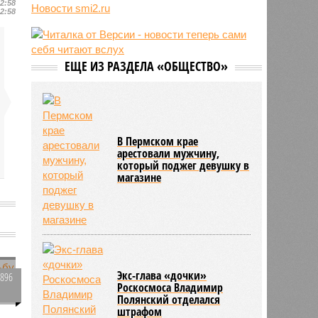
12:58
09:48
Россия нарастит количество
Новости smi2.ru
12:58
авиарейсов с КНР
09:47
Пентагон дал оборонщикам 21
день на план по ускорению
производства ракет
ЕЩЕ ИЗ РАЗДЕЛА «ОБЩЕСТВО»
08:49
В России существенно выросло
потребление мяса
В Пермском крае
арестовали мужчину,
который поджег девушку в
магазине
Экс-глава «дочки»
1896
Роскосмоса Владимир
0
Полянский отделался
штрафом