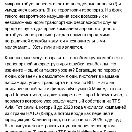
микроавтобус, пересек взлетно-посадочные полосы (!) и
умудрился выехать (!!!) с территории аэропорта. На фоне
такого невероятного нарушения всех возможных и
невозможных норм транспортной безопасности случаи
вроде выпуска дочерней компанией аэропорта целого
автобуса иностранных граждан прямо в город мимо
пограничной службы кажутся «незначительными
мелочами»… Хоть ими и не являются.
Конечно, мне могут возразить – в любом крупном объекте
транспортной инфраструктуры ошибки неизбежны. Но
извините – ошибки такого уровня? Бегающие по перрону
люди, сбиваемые самолетом люди, пистолет в кармане
пассажира, угоны транспорта и гонки по ВПП – это не
описание новой части фильма «Безумный Макс», это все
про Шереметьево, и даже конкретнее – про Шереметьево, в
периметр которого уже вошел частный собственник TPS
Avia. Тот самый, который до 2023 года числился компанией
из страны НАТО (Кипр), а потом вроде как перешел в
юрисдикцию Калининграда, но все равно в 2025 году суд
был вынужден отстранить от управления аэропортом
иностранные (!) компании TPS Avia Holding Inc и Sandy