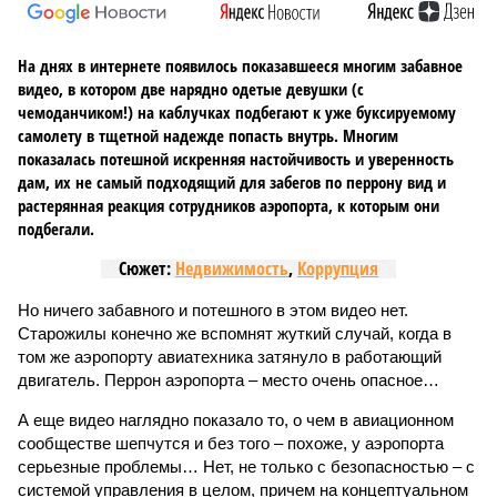
На днях в интернете появилось показавшееся многим забавное
видео, в котором две нарядно одетые девушки (с
чемоданчиком!) на каблучках подбегают к уже буксируемому
самолету в тщетной надежде попасть внутрь. Многим
показалась потешной искренняя настойчивость и уверенность
дам, их не самый подходящий для забегов по перрону вид и
растерянная реакция сотрудников аэропорта, к которым они
подбегали.
Сюжет:
Недвижимость
,
Коррупция
Но ничего забавного и потешного в этом видео нет.
Старожилы конечно же вспомнят жуткий случай, когда в
том же аэропорту авиатехника затянуло в работающий
двигатель. Перрон аэропорта – место очень опасное…
А еще видео наглядно показало то, о чем в авиационном
сообществе шепчутся и без того – похоже, у аэропорта
серьезные проблемы… Нет, не только с безопасностью – с
системой управления в целом, причем на концептуальном