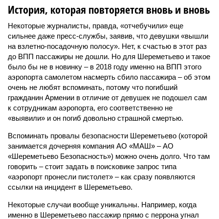
История, которая повторяется вновь и вновь
Некоторые журналисты, правда, «отчебучили» еще
сильнее даже пресс-службы, заявив, что девушки «вышли
на взлетно-посадочную полосу». Нет, к счастью в этот раз
до ВПП пассажиры не дошли. Но для Шереметьево и такое
было бы не в новинку – в 2018 году именно на ВПП этого
аэропорта самолетом насмерть сбило пассажира – об этом
очень не любят вспоминать, потому что погибший
гражданин Армении в отличие от девушек не подошел сам
к сотрудникам аэропорта, его соответственно не
«выявили» и он погиб довольно страшной смертью.
Вспоминать провалы безопасности Шереметьево (которой
занимается дочерняя компания АО «МАШ» – АО
«Шереметьево Безопасность») можно очень долго. Что там
говорить – стоит задать в поисковике запрос типа
«аэропорт пронесли пистолет» – как сразу появляются
ссылки на инцидент в Шереметьево.
Некоторые случаи вообще уникальны. Например, когда
именно в Шереметьево пассажир прямо с перрона угнал