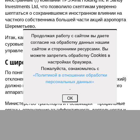
Investments Ltd, что позволило скептикам уверенно
шептаться о сохранившемся иностранном влиянии на
частного собственника большей части акций аэропорта
Шереметьево.
Продолжая работу с сайтом вы даете
Итак, как же реагируют уполномоченные органы на
согласие на обработку данных нашим
суровые и объективные факты неэффективности
сайтом и сторонними ресурсами. Вы
управления аэропортом?
можете запретить обработку Cookies в
С широко закрытыми глазами
настройках браузера.
Пожалуйста, ознакомьтесь с
По понятной логике, такое количество серьезных
«Политикой в отношении обработки
отклонений (о всех ли мы знаем? Вопрос риторический)
персональных данных»
должно вызвать шквал действий от государственного
.
аппарата контроля.
OK
Министерство Транспорта и Росавиация – профильные
органы, отвечающие за эффективность деятельности и
безопасность полетов. Ространснадзор? Да, без сомнения,
после всех этих пистолетов особенно. Прокуратура и
Следственный Комитет? Учитывая масштаб допускаемых
отклонений хоть полномочное представительство в