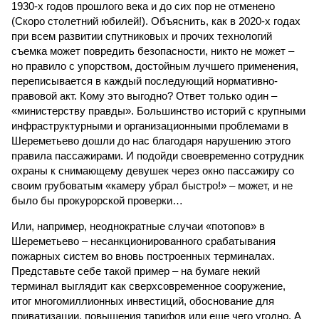
1930-х годов прошлого века и до сих пор не отменено
(Скоро столетний юбилей!). Объяснить, как в 2020-х годах
при всем развитии спутниковых и прочих технологий
съемка может повредить безопасности, никто не может –
но правило с упорством, достойным лучшего применения,
переписывается в каждый последующий нормативно-
правовой акт. Кому это выгодно? Ответ только один –
«министерству правды». Большинство историй с крупными
инфраструктурными и организационными проблемами в
Шереметьево дошли до нас благодаря нарушению этого
правила пассажирами. И подойди своевременно сотрудник
охраны к снимающему девушек через окно пассажиру со
своим грубоватым «камеру убрал быстро!» – может, и не
было бы прокурорской проверки…
Или, например, неоднократные случаи «потопов» в
Шереметьево – несанкционированного срабатывания
пожарных систем во вновь построенных терминалах.
Представьте себе такой пример – на бумаге некий
терминал выглядит как сверхсовременное сооружение,
итог многомиллионных инвестиций, обоснование для
приватизации, повышения тарифов или еще чего угодно. А