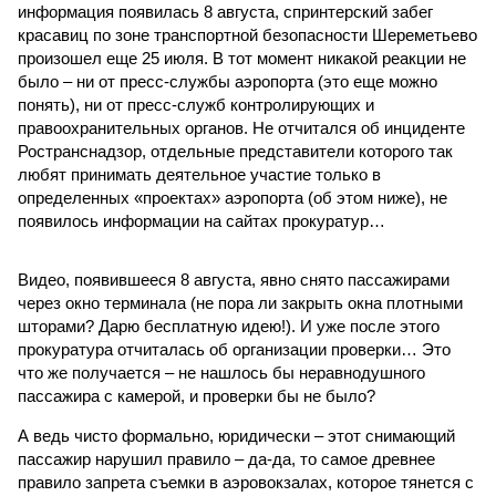
информация появилась 8 августа, спринтерский забег
красавиц по зоне транспортной безопасности Шереметьево
произошел еще 25 июля. В тот момент никакой реакции не
было – ни от пресс-службы аэропорта (это еще можно
понять), ни от пресс-служб контролирующих и
правоохранительных органов. Не отчитался об инциденте
Ространснадзор, отдельные представители которого так
любят принимать деятельное участие только в
определенных «проектах» аэропорта (об этом ниже), не
появилось информации на сайтах прокуратур…
Видео, появившееся 8 августа, явно снято пассажирами
через окно терминала (не пора ли закрыть окна плотными
шторами? Дарю бесплатную идею!). И уже после этого
прокуратура отчиталась об организации проверки… Это
что же получается – не нашлось бы неравнодушного
пассажира с камерой, и проверки бы не было?
А ведь чисто формально, юридически – этот снимающий
пассажир нарушил правило – да-да, то самое древнее
правило запрета съемки в аэровокзалах, которое тянется с