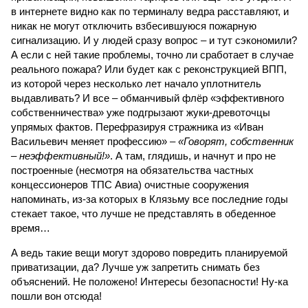
в интернете видно как по терминалу ведра расставляют, и
никак не могут отключить взбесившуюся пожарную
сигнализацию. И у людей сразу вопрос – и тут сэкономили?
А если с ней такие проблемы, точно ли сработает в случае
реального пожара? Или будет как с реконструкцией ВПП,
из которой через несколько лет начало уплотнитель
выдавливать? И все – обманчивый флёр «эффективного
собственничества» уже подгрызают жуки-древоточцы
упрямых фактов. Перефразируя стражника из «Иван
Васильевич меняет профессию» –
«Говорят, собственник
– неэффективный!»
. А там, глядишь, и начнут и про не
построенные (несмотря на обязательства частных
концессионеров ТПС Авиа) очистные сооружения
напоминать, из-за которых в Клязьму все последние годы
стекает такое, что лучше не представлять в обеденное
время…
А ведь такие вещи могут здорово повредить планируемой
приватизации, да? Лучше уж запретить снимать без
объяснений. Не положено! Интересы безопасности! Ну-ка
пошли вон отсюда!