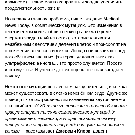
хромосом) – такое можно исправить и заодно увеличить
продолжительность жизни.
Но первая и главная проблема, пишет издание Medical
News Today, в соматических мутациях. Это изменения в
генетическом коде любой клетки организма (кроме
сперматозоидов и яйцеклеток), которые являются
неизбежным следствием деления клеток и происходят на
протяжении всей нашей жизни. Иногда они возникают под
воздействием внешних факторов, условно таких как
ультрафиолет, а иногда… это просто случается. Просто
«потому что». И учёные до сих пор бьются над загадкой
почему.
Некоторые мутации не слишком разрушительны, и клетка
может существовать в слегка изменённом виде. Другие же
приводят к катастрофическим изменениям внутри неё – и
она погибает.
«У 80-летнего человека в типичной клетке
присутствуют тысячи соматических мутаций. У
организма нет механики, которая позволила бы ему
вернуться и исправить повреждения, уже записанные в
геноме,
– рассказывает
Джереми Клерк
, доцент