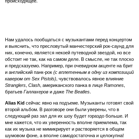
происходящее.
Нам удалось пообщаться с музыкантами перед концертом
и выяснить, что пресловутый манчестерский рок-саунд для
них, конечно, является некоей путеводной звездой, но все
обстоит не так, как на самом деле. В смысле, не так плоско
и предсказуемо. Например, при очевидном акценте на брит
и английский панк-рок
(с вплетенным в одну из композиций
кавером от Sex Pistols)
, чувствовалось явное влияние
Stranglers
,
Clash
, американского панка в лице
Ramones
,
братьев
Галлахеров
и даже
The Beatles
.
Alias Kid
сейчас явно на подъеме. Музыканты готовят свой
второй альбом. В разговоре они были уверены, что в
следующий раз зал для их шоу будет гораздо больше. И
мне кажется, что их уверенность вполне приемлема, так
как их музыка не мимикрирует и растворяется в общем
шумовом фоне, а вполне самодостаточна и целокупна!