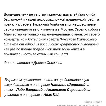
Воодушевленные теплым приемом зрителей
(зал клуба
был полон)
и нашей информационной поддержкой, ребята
поехали к себе в Туманный Альбион вполне довольные
своим нынешним выступлением в Москве. Увозя с собой в
Манчестер не только наш еженедельник с анонсом своего
концерта, но и бутылочку крафта
(Русского Имперского
Стаута от одной из российских крафтовых пивоварен)
как раз по погоде подаренной нами музыкантам в
признательность за отличный концерт!
Фото – автора и Дениса Сергеева
Выражаем признательность за предоставленную
аккредитацию и интервью
Наталье Шиняевой
, а
также
Ладе Егоровой
и
Анастасии Сергеевой
за
участие в интервью с
Alias Kid
.
Роман Егоров
Опубликовано:
31.10.2016 16:00