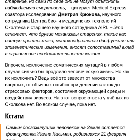
старение, но сами по себе они не могут объяснить
наблюдаемую смертность, –
цитирует Medical Express
соавтора исследования
Дмитрия Крюкова
, научного
сотрудника Центра био- и медицинских технологий
Сколтеха и старшего научного сотрудника AIRI. –
Это
означает, что другие механизмы старения, такие как
потеря протеостаза, митохондриальная дисфункция или
эпигенетические изменения, вносят сопоставимый вклад
в ограничение продолжительности жизни».
Впрочем, исключение соматических мутаций в любом
случае сильно бы продлило человеческую жизнь. Но как
их исключить? Ведь всё это зависит от множества
вводных, от обычных ошибок при делении клеток до
стрессовых факторов, состояния окружающей среды и
воздействия вирусов. На этот вопрос ответа у учёных из
Сколкова нет. Во всяком случае, пока нет.
Кстати
Самым долгоживущим человеком на Земле остаётся
француженка Жанна Кальман, родившаяся 21 февраля