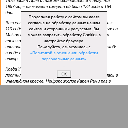
1875 года в Арле и там же скончавшаяся 4 августа
1997-го, – на момент смерти ей было 122 года и 164
дня.
Продолжая работу с сайтом вы даете
согласие на обработку данных нашим
Всю свою жизнь она прожила в родном городе, лишь к
сайтом и сторонними ресурсами. Вы
110 годам решившись на переезд в дом престарелых La
можете запретить обработку Cookies в
Maison du Lac, где через 12 лет и умерла. Покидала
настройках браузера.
свою квартиру она без особого удовольствия, но
Пожалуйста, ознакомьтесь с
причина расставания с родной обителью была веской:
«Политикой в отношении обработки
в ходе готовки женщина случайно устроила дома
персональных данных»
пожар.
.
Когда Жанне Кальман было 115 лет, она упала с
OK
лестницы и сломала бедро и с тех пор передвигалась в
инвалидном кресле. Нейропсихолог Карен Ричи раз в
полгода проводила исследования психического и
умственного состояния старушки: по словам
докторши, Кальман до самого конца сохраняла ясную
память и ум, рассказывая Ричи стихи из своего
детства и решая арифметические задачки.
Александр Кузьмин
Газета
«Наша версия» №29 от 03.08.2026