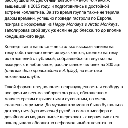
расслушали их дебютный альбом
«Revolt To Revolt»
,
вышедший в 2015 году, и подготовились к достойной
встрече коллектива. За это время группа также не теряла
даром времени, успешно проведя гастроли по Европе,
поиграв с корифеями из
Happy Mondays
и
Arctic Monkeys
,
заполировав свой звук уж если не до блеска, то до вполне
кондиционного вида.
Концерт так и начался – не столько высказыванием на
тему собственного величия музыкантов, сколько на тему
их отношений с публикой, собравшейся оттянуться на
выходных в небольшом, рассчитанном человек на 300 арт
(так как дело происходило в Artplay)
, но все-таки
локальном клубе.
Такой формат предполагает непринужденность и свободу в
восприятии весьма забористого рока, обогащенного
манчестерским отрывистым и суховатым, но очень
слаженным ритмом. До музыкантов можно было буквально
дотронуться
(при желании)
рукой, а сама атмосфера с
дизайном из модных нынче шероховатых кирпичных стен
накладывала абсолютно неформальный отпечаток на