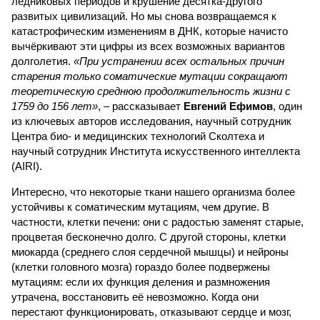
ледниковых периодов и крушение десятка-другого
развитых цивилизаций. Но мы снова возвращаемся к
катастрофическим изменениям в ДНК, которые начисто
вычёркивают эти цифры из всех возможных вариантов
долголетия.
«При устранении всех остальных причин
старения только соматические мутации сокращают
теоретическую среднюю продолжительность жизни с
1759 до 156 лет»
, – рассказывает
Евгений Ефимов
, один
из ключевых авторов исследования, научный сотрудник
Центра био- и медицинских технологий Сколтеха и
научный сотрудник Института искусственного интеллекта
(AIRI).
Интересно, что некоторые ткани нашего организма более
устойчивы к соматическим мутациям, чем другие. В
частности, клетки печени: они с радостью заменят старые,
процветая бесконечно долго. С другой стороны, клетки
миокарда (среднего слоя сердечной мышцы) и нейроны
(клетки головного мозга) гораздо более подвержены
мутациям: если их функция деления и размножения
утрачена, восстановить её невозможно. Когда они
перестают функционировать, отказывают сердце и мозг,