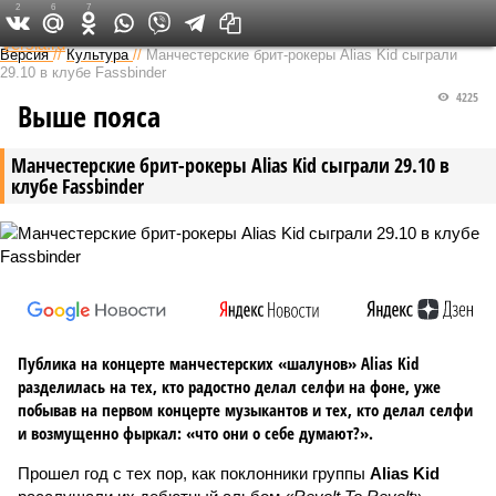
2
6
7
Федеральный выпуск
Версия
//
Культура
//
Манчестерские брит-рокеры Alias Kid сыграли
29.10 в клубе Fassbinder
4225
Выше пояса
Манчестерские брит-рокеры Alias Kid сыграли 29.10 в
клубе Fassbinder
Публика на концерте манчестерских «шалунов» Alias Kid
разделилась на тех, кто радостно делал селфи на фоне, уже
побывав на первом концерте музыкантов и тех, кто делал селфи
и возмущенно фыркал: «что они о себе думают?».
Прошел год с тех пор, как поклонники группы
Alias Kid