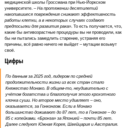
медицинской школы Гроссмана при Нью-Йоркском
университете.
– На протяжении десятилетий
накопившиеся повреждения снижают эффективность
работы клетки, а в некоторых случаях создают
предпосылки для развития рака»
. То есть получается, что,
какие бы антивозрастные процедуры вы ни проводили, как
бы ни пытались замедлить старение, устраняя его
причины, всё равно ничего не выйдет – мутации возьмут
своё.
Цифры
По данным за 2025 год, лидером по средней
продолжительности жизни из всех стран стало
Княжество Монако. В общем-то, неудивительно с
учётом богатства и благополучия этого крохотного
клочка суши. Но второе место удивляет – оно,
оказывается, за Гонконгом. Если в Монако
большинство доживают до 87 лет, то в Гонконге – до
85 с копейками. «Бронза» за Японией – почти 85 лет.
Далее следуют Южная Корея, Швейцария и Австралия.