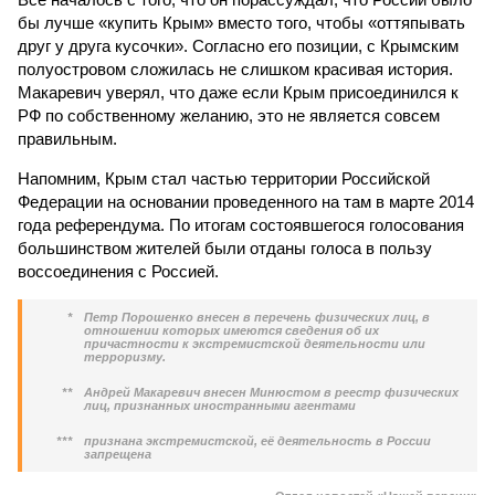
бы лучше «купить Крым» вместо того, чтобы «оттяпывать
друг у друга кусочки». Согласно его позиции, с Крымским
полуостровом сложилась не слишком красивая история.
Макаревич уверял, что даже если Крым присоединился к
РФ по собственному желанию, это не является совсем
правильным.
Напомним, Крым стал частью территории Российской
Федерации на основании проведенного на там в марте 2014
года референдума. По итогам состоявшегося голосования
большинством жителей были отданы голоса в пользу
воссоединения с Россией.
*
Петр Порошенко внесен в перечень физических лиц, в
отношении которых имеются сведения об их
причастности к экстремистской деятельности или
терроризму.
**
Андрей Макаревич внесен Минюстом в реестр физических
лиц, признанных иностранными агентами
***
признана экстремистской, её деятельность в России
запрещена