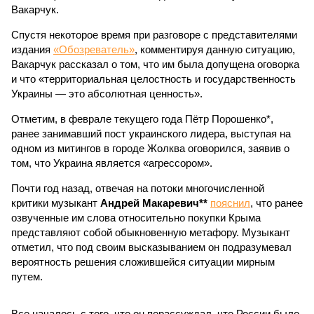
Вакарчук.
Спустя некоторое время при разговоре с представителями
издания
«Обозреватель»
, комментируя данную ситуацию,
Вакарчук рассказал о том, что им была допущена оговорка
и что «территориальная целостность и государственность
Украины — это абсолютная ценность».
Отметим, в феврале текущего года Пётр Порошенко*,
ранее занимавший пост украинского лидера, выступая на
одном из митингов в городе Жолква оговорился, заявив о
том, что Украина является «агрессором».
Почти год назад, отвечая на потоки многочисленной
критики музыкант
Андрей Макаревич**
пояснил
, что ранее
озвученные им слова относительно покупки Крыма
представляют собой обыкновенную метафору. Музыкант
отметил, что под своим высказыванием он подразумевал
вероятность решения сложившейся ситуации мирным
путем.
Все началось с того, что он порассуждал, что России было