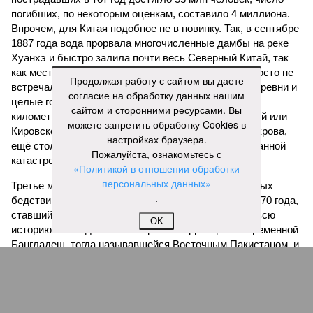
погибших, по некоторым оценкам, составило 4 миллиона.
Впрочем, для Китая подобное не в новинку. Так, в сентябре
1887 года вода прорвала многочисленные дамбы на реке
Хуанхэ и быстро залила почти весь Северный Китай, так
как местность там довольно низменная, и потоп просто не
Продолжая работу с сайтом вы даете
встречал препятствий на своём пути, уничтожая деревни и
согласие на обработку данных нашим
целые города. Водой залило 130 тыс. квадратных
сайтом и сторонними ресурсами. Вы
километров (а это больше территорий Оренбургской или
можете запретить обработку Cookies в
Кировской областей), 2 млн человек остались без крова,
настройках браузера.
ещё столько же погибли в результате спровоцированной
Пожалуйста, ознакомьтесь с
катастрофой пандемии.
«Политикой в отношении обработки
персональных данных»
Третье место по кровожадности в рейтинге стихийных
.
бедствий занимает смертоносный циклон Бхола 1970 года,
ставший самым мощным среди себе подобных за всю
OK
историю наблюдений. Он поразил территории современной
Бангладеш, тогда называвшейся Восточным Пакистаном, и
индийского штата Западная Бенгалия. Шторма унесли
жизни полумиллиона человек.
Кажется, стремящаяся сохранить свою чистоту природа