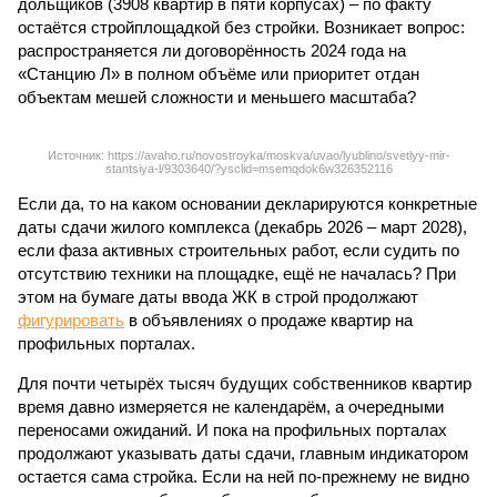
дольщиков (3908 квартир в пяти корпусах) – по факту
остаётся стройплощадкой без стройки. Возникает вопрос:
распространяется ли договорённость 2024 года на
«Станцию Л» в полном объёме или приоритет отдан
объектам мешей сложности и меньшего масштаба?
Источник: https://avaho.ru/novostroyka/moskva/uvao/lyublino/svetlyy-mir-
stantsiya-l/9303640/?ysclid=msemqdok6w326352116
Если да, то на каком основании декларируются конкретные
даты сдачи жилого комплекса (декабрь 2026 – март 2028),
если фаза активных строительных работ, если судить по
отсутствию техники на площадке, ещё не началась? При
этом на бумаге даты ввода ЖК в строй продолжают
фигурировать
в объявлениях о продаже квартир на
профильных порталах.
Для почти четырёх тысяч будущих собственников квартир
время давно измеряется не календарём, а очередными
переносами ожиданий. И пока на профильных порталах
продолжают указывать даты сдачи, главным индикатором
остается сама стройка. Если на ней по-прежнему не видно