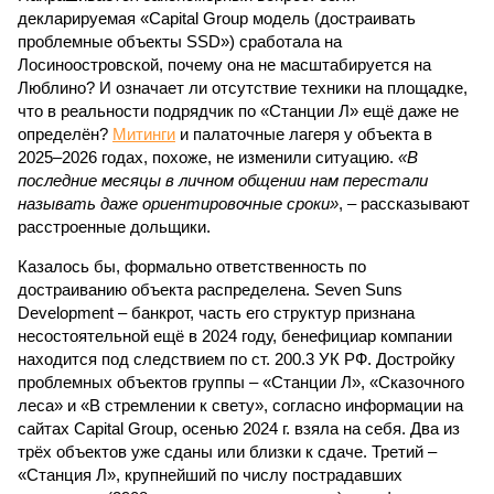
декларируемая «Capital Group модель (достраивать
проблемные объекты SSD») сработала на
Лосиноостровской, почему она не масштабируется на
Люблино? И означает ли отсутствие техники на площадке,
что в реальности подрядчик по «Станции Л» ещё даже не
определён?
Митинги
и палаточные лагеря у объекта в
2025–2026 годах, похоже, не изменили ситуацию.
«В
последние месяцы в личном общении нам перестали
называть даже ориентировочные сроки»
, – рассказывают
расстроенные дольщики.
Казалось бы, формально ответственность по
достраиванию объекта распределена. Seven Suns
Development – банкрот, часть его структур признана
несостоятельной ещё в 2024 году, бенефициар компании
находится под следствием по ст. 200.3 УК РФ. Достройку
проблемных объектов группы – «Станции Л», «Сказочного
леса» и «В стремлении к свету», согласно информации на
сайтах Capital Group, осенью 2024 г. взяла на себя. Два из
трёх объектов уже сданы или близки к сдаче. Третий –
«Станция Л», крупнейший по числу пострадавших