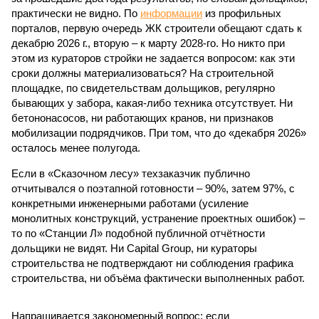
практически не видно. По
информации
из профильных
порталов, первую очередь ЖК строители обещают сдать к
декабрю 2026 г., вторую – к марту 2028-го. Но никто при
этом из кураторов стройки не задается вопросом: как эти
сроки должны материализоваться? На строительной
площадке, по свидетельствам дольщиков, регулярно
бывающих у забора, какая-либо техника отсутствует. Ни
бетононасосов, ни работающих кранов, ни признаков
мобилизации подрядчиков. При том, что до «декабря 2026»
осталось менее полугода.
Если в «Сказочном лесу» техзаказчик публично
отчитывался о поэтапной готовности – 90%, затем 97%, с
конкретными инженерными работами (усиление
монолитных конструкций, устранение проектных ошибок) –
то по «Станции Л» подобной публичной отчётности
дольщики не видят. Ни Capital Group, ни кураторы
строительства не подтверждают ни соблюдения графика
строительства, ни объёма фактически выполненных работ.
Напрашивается закономерный вопрос: если