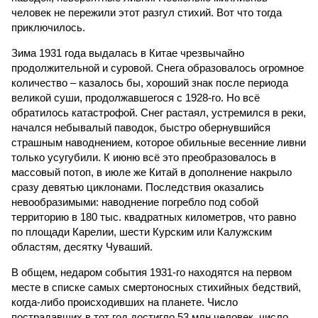
человек не пережили этот разгул стихий. Вот что тогда
приключилось.
Зима 1931 года выдалась в Китае чрезвычайно
продолжительной и суровой. Снега образовалось огромное
количество – казалось бы, хороший знак после периода
великой суши, продолжавшегося с 1928-го. Но всё
обратилось катастрофой. Снег растаял, устремился в реки,
начался небывалый паводок, быстро обернувшийся
страшным наводнением, которое обильные весенние ливни
только усугубили. К июню всё это преобразовалось в
массовый потоп, в июле же Китай в дополнение накрыло
сразу девятью циклонами. Последствия оказались
невообразимыми: наводнение погребло под собой
территорию в 180 тыс. квадратных километров, что равно
по площади Карелии, шести Курским или Калужским
областям, десятку Чуваший.
В общем, недаром события 1931-го находятся на первом
месте в списке самых смертоносных стихийных бедствий,
когда-либо происходивших на планете. Число
пострадавших в тот год достигло 53 млн человек, число