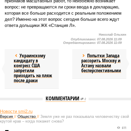
признаков масштабных работ, то неизбежно возникает
вопрос: не превращаются ли сроки ввода в декларацию,
которая все больше расходится с реальным положением
дел? Именно на этот вопрос сегодня больше всего ждут
ответа дольщики ЖК «Станция Л».
Николай Ольхин
Опубликовано:
07.08.2026 11:09
Отредактировано:
07.08.2026 11:09
Украинскому
Попытки Запада
кандидату в
рассорить Москву и
конгресс США
Астану назвали
запретили
бесперспективными
приходить на пляж
после драки
КОММЕНТАРИИ
0
Новости smi2.ru
Версия
//
Общество
//
Земля уже не раз показывала человечеству свой
крутой нрав – когда покажет снова?
611