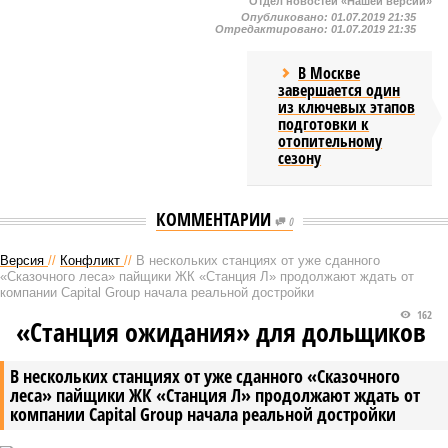
Отдел новостей «Нашей версии»
Опубликовано:
01.07.2019 21:35
Отредактировано:
01.07.2019 21:35
В Москве
завершается один
из ключевых этапов
подготовки к
отопительному
сезону
КОММЕНТАРИИ
0
Версия
//
Конфликт
//
В нескольких станциях от уже сданного
«Сказочного леса» пайщики ЖК «Станция Л» продолжают ждать от
компании Capital Group начала реальной достройки
162
«Станция ожидания» для дольщиков
В нескольких станциях от уже сданного «Сказочного
леса» пайщики ЖК «Станция Л» продолжают ждать от
компании Capital Group начала реальной достройки