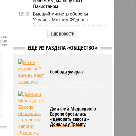
новым ж/д маршрутом с
Пакистаном
12:32
Бывший министр обороны
Украины Михаил Фёдоров
выдвинул Зеленскому 12-дневный
ультиматум
ЕЩЕ НОВОСТИ
лова
12:18
Удары США лишь замедлили
21:49
ядерную программу Ирана
21:49
ЕЩЕ ИЗ РАЗДЕЛА «ОБЩЕСТВО»
12:07
Решивший сделать эвтаназию
блогер передумал из-за реакции
подписчиков
Свобода умерла
11:43
Итальянские аграрии забили
тревогу из-за засухи
Дмитрий Медведев: в
Европе бросились
«целовать сапоги»
Дональду Трампу