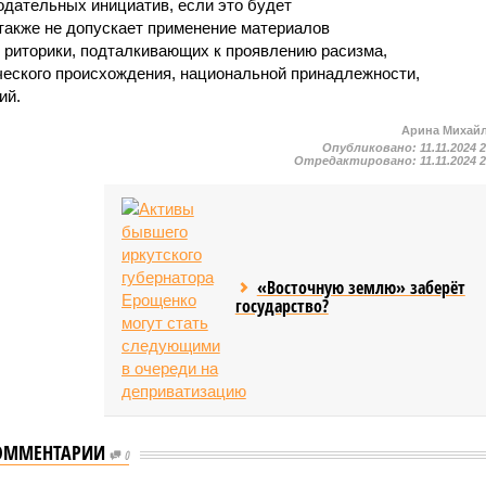
одательных инициатив, если это будет
также не допускает применение материалов
 риторики, подталкивающих к проявлению расизма,
ического происхождения, национальной принадлежности,
ий.
Арина Михай
Опубликовано:
11.11.2024 
Отредактировано:
11.11.2024 
«Восточную землю» заберёт
государство?
ОММЕНТАРИИ
0
еде объяснили,