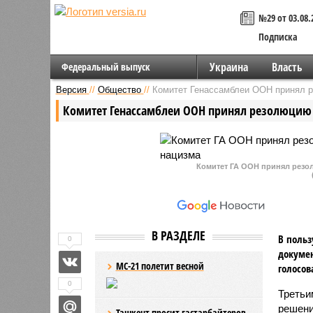
№29 от 03.08.
Подписка
Украина
Власть
Федеральный выпуск
Версия
//
Общество
//
Комитет Генассамблеи ООН принял р
Комитет Генассамблеи ООН принял резолюцию 
Комитет ГА ООН принял резо
В РАЗДЕЛЕ
В польз
0
докумен
МС-21 полетит весной
голосов
0
Третьи
решени
Ташкент просит гастарбайтеров