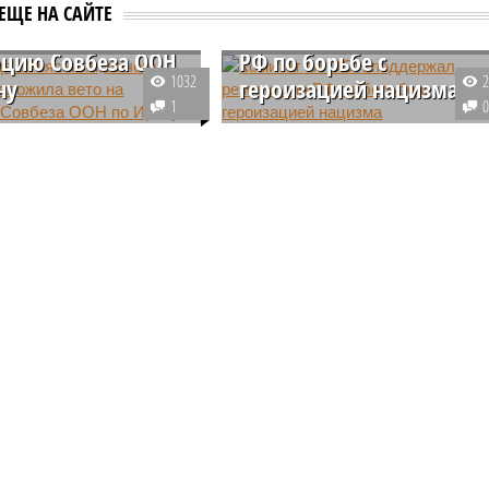
 Россия не
Комитет ГА ООН
ЕЩЕ НА САЙТЕ
ла вето на
поддержал резолюцию
цию Совбеза ООН
РФ по борьбе с
1032
ну
героизацией нацизма
1
ешила воздержаться от
Третий комитет ГА ООН
 голосовании по
поддержал резолюцию России п
и, которая призывает
борьбе с героизацией нацизма.
новить атаки на третьи
За принятие резолюции
исходя из конкретных
выступили 112 государств, 50
проголосовали против.