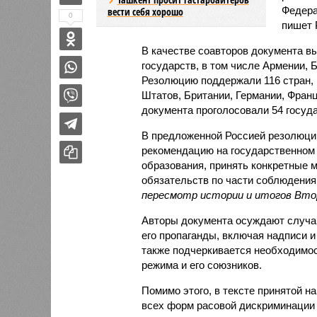
Федера
вести себя хорошо
0
пишет 
В качестве соавторов документа в
государств, в том числе Армении, 
Резолюцию поддержали 116 стран, 
Штатов, Британии, Германии, Франц
документа проголосовали 54 госуда
В предложенной Россией резолюции
рекомендацию на государственном 
образования, принять конкретные
обязательств по части соблюдения 
пересмотр истории и итогов Вто
Авторы документа осуждают случаи
его пропаганды, включая надписи и
также подчеркивается необходимос
режима и его союзников.
Помимо этого, в тексте принятой н
всех форм расовой дискриминации