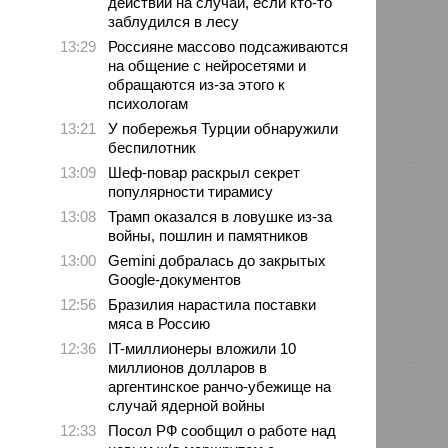
действий на случай, если кто-то
заблудился в лесу
13:29
Россияне массово подсаживаются
на общение с нейросетями и
обращаются из-за этого к
психологам
13:21
У побережья Турции обнаружили
беспилотник
13:09
Шеф-повар раскрыл секрет
популярности тирамису
13:08
Трамп оказался в ловушке из-за
войны, пошлин и памятников
13:00
Gemini добралась до закрытых
Google-документов
12:56
Бразилия нарастила поставки
мяса в Россию
12:36
IT-миллионеры вложили 10
миллионов долларов в
аргентинское ранчо-убежище на
случай ядерной войны
12:33
Посол РФ сообщил о работе над