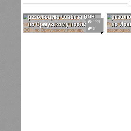
Россия и ещё две страны
почему
заблокировали
наложи
резолюцию Совбеза ООН
резолю
1099
по Ормузскому проливу
по Ира
0
Россия, Китай и Франция
Россия р
препятствуют принятию
участия в
обсуждаемой в Совете
резолюци
Безопасности ООН резолюции,
Иран оста
которая предусматривала бы
страны, 
возможность применения силы
причин.
для разблокировки Ормузского
пролива.