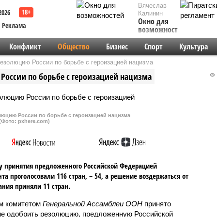
Вячеслав
2026
Калинин
Окно для
Реклама
возможностей
Конфликт
Общество
Бизнес
Спорт
Культура
езолюцию России по борьбе с героизацией нацизма
России по борьбе с героизацией нацизма
люцию России по борьбе с героизацией нацизма
(Фото: pxhere.com)
у принятия предложенного Российской Федерацией
та проголосовали 116 стран, – 54, а решение воздержаться от
ания приняли 11 стран.
м комитетом
Генеральной Ассамблеи ООН
принято
е одобрить резолюцию, предложенную Российской