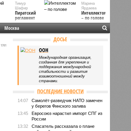
Тимур
Марина
Шафир
Ярдаева
Пиратский
Интеллектом
регламент
– по голове
Москва
ДОСЬЕ
1701
ООН
Международная организация,
созданная для укрепления и
поддержания международной
стабильности и развития
взаимоотношений между
странами.
ПОСЛЕДНИЕ НОВОСТИ
14:07
Самолёт-разведчик НАТО замечен
у берегов Финского залива
13:45
Евросоюз нарастил импорт СПГ из
России
13:32
Спасатель рассказала о плане