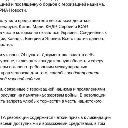
цией и посвящённую борьбе с героизацией нацизма,
РИА Новости.
ыступили представители нескольких десятков
Беларуси, Китая, Мали, КНДР, Сербии и ЮАР.
в числе которых не оказалось Украины, Соединённых
ии, Канады, Венгрии и Японии. Всего против данного
рства.
 указаны 74 пункта. Документ включает в себя
уровне, включая законодательную область и сферу
 меры согласно требованиям международных
прав человека для того,
«чтобы предотвратить
рой мировой войны»
.
, связанные с героизацией нацизма и проявлениями
 рисунки на памятниках жертвам войны. В резолюции
ть запрета «любых торжеств» в честь нацистского
а ГА резолюции содержится чёткий призыв к ликвидации
 всеми доступными и возможными средствами, в том