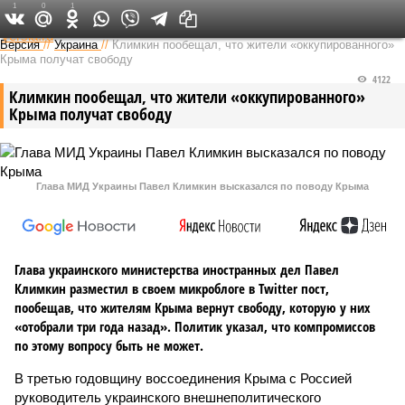
1
0
1
Федеральный выпуск
Версия
//
Украина
//
Климкин пообещал, что жители «оккупированного»
Крыма получат свободу
4122
Климкин пообещал, что жители «оккупированного»
Крыма получат свободу
Глава МИД Украины Павел Климкин высказался по поводу Крыма
Глава украинского министерства иностранных дел Павел
Климкин разместил в своем микроблоге в Twitter пост,
пообещав, что жителям Крыма вернут свободу, которую у них
«отобрали три года назад». Политик указал, что компромиссов
по этому вопросу быть не может.
В третью годовщину воссоединения Крыма с Россией
руководитель украинского внешнеполитического