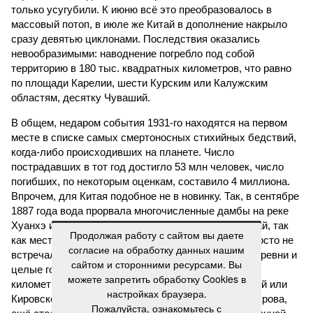
только усугубили. К июню всё это преобразовалось в
массовый потоп, в июле же Китай в дополнение накрыло
сразу девятью циклонами. Последствия оказались
невообразимыми: наводнение погребло под собой
территорию в 180 тыс. квадратных километров, что равно
по площади Карелии, шести Курским или Калужским
областям, десятку Чуваший.
В общем, недаром события 1931-го находятся на первом
месте в списке самых смертоносных стихийных бедствий,
когда-либо происходивших на планете. Число
пострадавших в тот год достигло 53 млн человек, число
погибших, по некоторым оценкам, составило 4 миллиона.
Впрочем, для Китая подобное не в новинку. Так, в сентябре
1887 года вода прорвала многочисленные дамбы на реке
Хуанхэ и быстро залила почти весь Северный Китай, так
Продолжая работу с сайтом вы даете
как местность там довольно низменная, и потоп просто не
согласие на обработку данных нашим
встречал препятствий на своём пути, уничтожая деревни и
сайтом и сторонними ресурсами. Вы
целые города. Водой залило 130 тыс. квадратных
можете запретить обработку Cookies в
километров (а это больше территорий Оренбургской или
настройках браузера.
Кировской областей), 2 млн человек остались без крова,
Пожалуйста, ознакомьтесь с