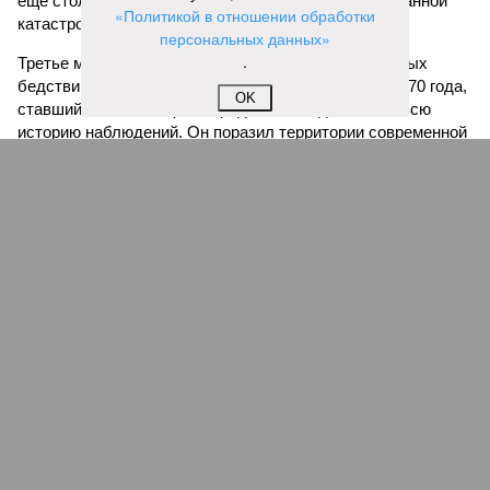
ещё столько же погибли в результате спровоцированной
«Политикой в отношении обработки
катастрофой пандемии.
персональных данных»
.
Третье место по кровожадности в рейтинге стихийных
бедствий занимает смертоносный циклон Бхола 1970 года,
OK
ставший самым мощным среди себе подобных за всю
историю наблюдений. Он поразил территории современной
Бангладеш, тогда называвшейся Восточным Пакистаном, и
индийского штата Западная Бенгалия. Шторма унесли
жизни полумиллиона человек.
Кажется, стремящаяся сохранить свою чистоту природа
что-то знала о том, какие именно страны станут со
временем самыми «грязными» в плане производств, и
планомерно подтачивала их демографию. А как ещё
объяснить то, что в топ-10 природных катастроф почти все
места занимают бедствия, разразившиеся в Индии,
Пакистане, Бангладеш и Турции? Что характерно, Россию и
Европу подобные катастрофы никогда не затрагивали,
здесь беды были другими, включая массовый голод и
масштабные эпидемии вроде бубонной чумы (200 млн
погибших) или «испанки» (по разным оценкам, от 17,4 до