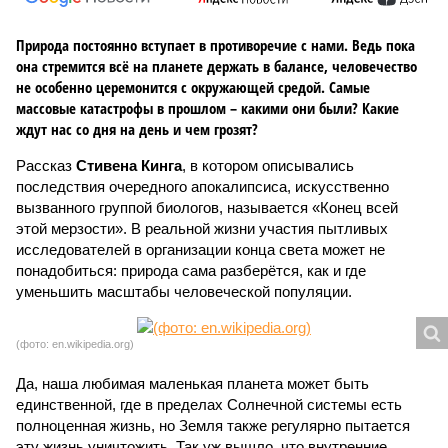
Природа постоянно вступает в противоречие с нами. Ведь пока
она стремится всё на планете держать в балансе, человечество
не особенно церемонится с окружающей средой. Самые
массовые катастрофы в прошлом – какими они были? Какие
ждут нас со дня на день и чем грозят?
Рассказ
Стивена Кинга
, в котором описывались
последствия очередного апокалипсиса, искусственно
вызванного группой биологов, называется «Конец всей
этой мерзости». В реальной жизни участия пытливых
исследователей в организации конца света может не
понадобиться: природа сама разберётся, как и где
уменьшить масштабы человеческой популяции.
(фото: en.wikipedia.org)
Да, наша любимая маленькая планета может быть
единственной, где в пределах Солнечной системы есть
полноценная жизнь, но Земля также регулярно пытается
эту жизнь уничтожить. Так уж вышло, что внутренние