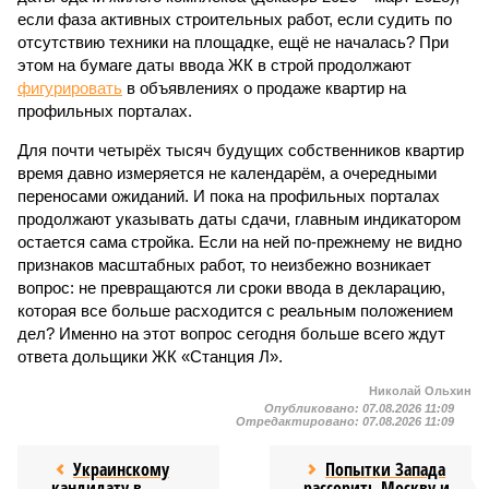
если фаза активных строительных работ, если судить по
отсутствию техники на площадке, ещё не началась? При
этом на бумаге даты ввода ЖК в строй продолжают
фигурировать
в объявлениях о продаже квартир на
профильных порталах.
Для почти четырёх тысяч будущих собственников квартир
время давно измеряется не календарём, а очередными
переносами ожиданий. И пока на профильных порталах
продолжают указывать даты сдачи, главным индикатором
остается сама стройка. Если на ней по-прежнему не видно
признаков масштабных работ, то неизбежно возникает
вопрос: не превращаются ли сроки ввода в декларацию,
которая все больше расходится с реальным положением
дел? Именно на этот вопрос сегодня больше всего ждут
ответа дольщики ЖК «Станция Л».
Николай Ольхин
Опубликовано:
07.08.2026 11:09
Отредактировано:
07.08.2026 11:09
Украинскому
Попытки Запада
кандидату в
рассорить Москву и