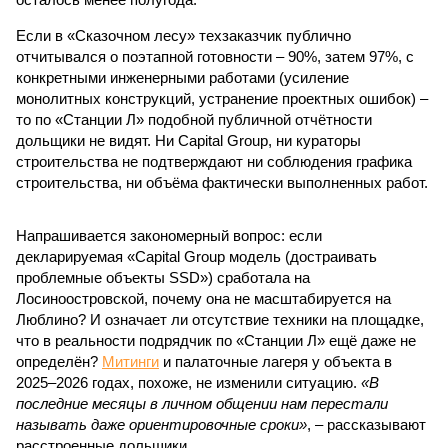
Если в «Сказочном лесу» техзаказчик публично
отчитывался о поэтапной готовности – 90%, затем 97%, с
конкретными инженерными работами (усиление
монолитных конструкций, устранение проектных ошибок) –
то по «Станции Л» подобной публичной отчётности
дольщики не видят. Ни Capital Group, ни кураторы
строительства не подтверждают ни соблюдения графика
строительства, ни объёма фактически выполненных работ.
Напрашивается закономерный вопрос: если
декларируемая «Capital Group модель (достраивать
проблемные объекты SSD») сработала на
Лосиноостровской, почему она не масштабируется на
Люблино? И означает ли отсутствие техники на площадке,
что в реальности подрядчик по «Станции Л» ещё даже не
определён?
Митинги
и палаточные лагеря у объекта в
2025–2026 годах, похоже, не изменили ситуацию.
«В
последние месяцы в личном общении нам перестали
называть даже ориентировочные сроки»
, – рассказывают
расстроенные дольщики.