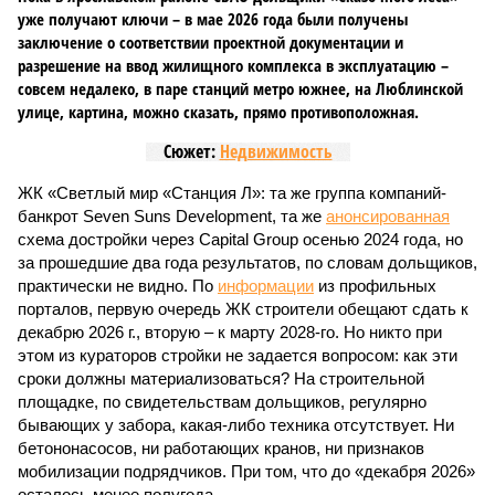
уже получают ключи – в мае 2026 года были получены
заключение о соответствии проектной документации и
разрешение на ввод жилищного комплекса в эксплуатацию –
совсем недалеко, в паре станций метро южнее, на Люблинской
улице, картина, можно сказать, прямо противоположная.
Сюжет:
Недвижимость
ЖК «Светлый мир «Станция Л»: та же группа компаний-
банкрот Seven Suns Development, та же
анонсированная
схема достройки через Capital Group осенью 2024 года, но
за прошедшие два года результатов, по словам дольщиков,
практически не видно. По
информации
из профильных
порталов, первую очередь ЖК строители обещают сдать к
декабрю 2026 г., вторую – к марту 2028-го. Но никто при
этом из кураторов стройки не задается вопросом: как эти
сроки должны материализоваться? На строительной
площадке, по свидетельствам дольщиков, регулярно
бывающих у забора, какая-либо техника отсутствует. Ни
бетононасосов, ни работающих кранов, ни признаков
мобилизации подрядчиков. При том, что до «декабря 2026»
осталось менее полугода.