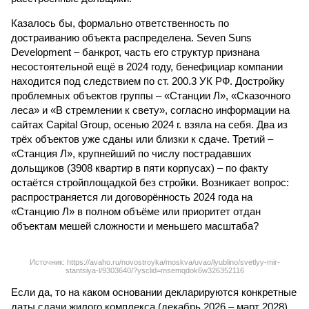
Казалось бы, формально ответственность по
достраиванию объекта распределена. Seven Suns
Development – банкрот, часть его структур признана
несостоятельной ещё в 2024 году, бенефициар компании
находится под следствием по ст. 200.3 УК РФ. Достройку
проблемных объектов группы – «Станции Л», «Сказочного
леса» и «В стремлении к свету», согласно информации на
сайтах Capital Group, осенью 2024 г. взяла на себя. Два из
трёх объектов уже сданы или близки к сдаче. Третий –
«Станция Л», крупнейший по числу пострадавших
дольщиков (3908 квартир в пяти корпусах) – по факту
остаётся стройплощадкой без стройки. Возникает вопрос:
распространяется ли договорённость 2024 года на
«Станцию Л» в полном объёме или приоритет отдан
объектам мешей сложности и меньшего масштаба?
Источник: https://avaho.ru/novostroyka/moskva/uvao/lyublino/svetlyy-mir-
stantsiya-l/9303640/?ysclid=msemqdok6w326352116
Если да, то на каком основании декларируются конкретные
даты сдачи жилого комплекса (декабрь 2026 – март 2028),