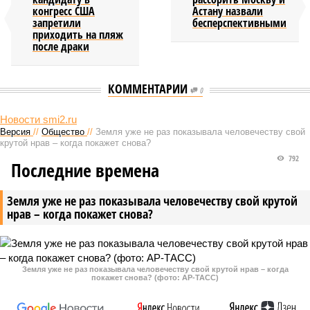
конгресс США
Астану назвали
запретили
бесперспективными
приходить на пляж
после драки
КОММЕНТАРИИ
0
Новости smi2.ru
Версия
//
Общество
//
Земля уже не раз показывала человечеству свой
крутой нрав – когда покажет снова?
792
Последние времена
Земля уже не раз показывала человечеству свой крутой
нрав – когда покажет снова?
Земля уже не раз показывала человечеству свой крутой нрав – когда
покажет снова? (фото: АР-ТАСС)