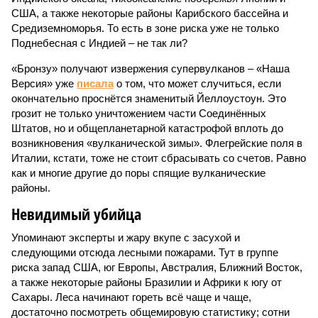
США, а также некоторые районы Карибского бассейна и
Средиземноморья. То есть в зоне риска уже не только
Поднебесная с Индией – не так ли?
«Бронзу» получают извержения супервулканов – «Наша
Версия» уже
писала
о том, что может случиться, если
окончательно проснётся знаменитый Йеллоустоун. Это
грозит не только уничтожением части Соединённых
Штатов, но и общепланетарной катастрофой вплоть до
возникновения «вулканической зимы». Флегрейские поля в
Италии, кстати, тоже не стоит сбрасывать со счетов. Равно
как и многие другие до поры спящие вулканические
районы.
Невидимый убийца
Упоминают эксперты и жару вкупе с засухой и
следующими отсюда лесными пожарами. Тут в группе
риска запад США, юг Европы, Австралия, Ближний Восток,
а также некоторые районы Бразилии и Африки к югу от
Сахары. Леса начинают гореть всё чаще и чаще,
достаточно посмотреть общемировую статистику; сотни