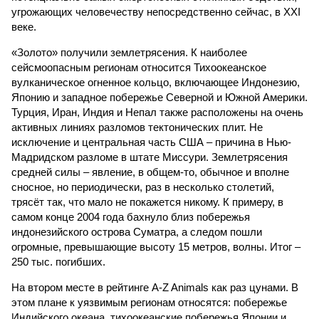
угрожающих человечеству непосредственно сейчас, в XXI
веке.
«Золото» получили землетрясения. К наиболее
сейсмоопасным регионам относится Тихоокеанское
вулканическое огненное кольцо, включающее Индонезию,
Японию и западное побережье Северной и Южной Америки.
Турция, Иран, Индия и Непал также расположены на очень
активных линиях разломов тектонических плит. Не
исключение и центральная часть США – причина в Нью-
Мадридском разломе в штате Миссури. Землетрясения
средней силы – явление, в общем-то, обычное и вполне
сносное, но периодически, раз в несколько столетий,
трясёт так, что мало не покажется никому. К примеру, в
самом конце 2004 года бахнуло близ побережья
индонезийского острова Суматра, а следом пошли
огромные, превышающие высоту 15 метров, волны. Итог –
250 тыс. погибших.
На втором месте в рейтинге A-Z Animals как раз цунами. В
этом плане к уязвимым регионам относятся: побережье
Индийского океана, тихо­океанские побережья Японии и