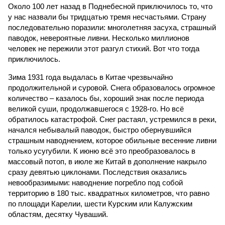
Около 100 лет назад в Поднебесной приключилось то, что
у нас назвали бы тридцатью тремя несчастьями. Страну
последовательно поразили: многолетняя засуха, страшный
паводок, невероятные ливни. Несколько миллионов
человек не пережили этот разгул стихий. Вот что тогда
приключилось.
Зима 1931 года выдалась в Китае чрезвычайно
продолжительной и суровой. Снега образовалось огромное
количество – казалось бы, хороший знак после периода
великой суши, продолжавшегося с 1928-го. Но всё
обратилось катастрофой. Снег растаял, устремился в реки,
начался небывалый паводок, быстро обернувшийся
страшным наводнением, которое обильные весенние ливни
только усугубили. К июню всё это преобразовалось в
массовый потоп, в июле же Китай в дополнение накрыло
сразу девятью циклонами. Последствия оказались
невообразимыми: наводнение погребло под собой
территорию в 180 тыс. квадратных километров, что равно
по площади Карелии, шести Курским или Калужским
областям, десятку Чуваший.