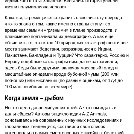
индийского штата Западная Бенгалия. Шторма унесли
жизни полумиллиона человек.
Кажется, стремящаяся сохранить свою чистоту природа
что-то знала о том, какие именно страны станут со
временем самыми «грязными» в плане производств, и
планомерно подтачивала их демографию. А как ещё
объяснить то, что в топ-10 природных катастроф почти все
места занимают бедствия, разразившиеся в Индии,
Пакистане, Бангладеш и Турции? Что характерно, Россию и
Европу подобные катастрофы никогда не затрагивали,
здесь беды были другими, включая массовый голод и
масштабные эпидемии вроде бубонной чумы (200 млн
погибших) или «испанки» (по разным оценкам, от 17,4 до
100 млн погибших во всём мире).
Когда земля – дыбом
Но это дела давно минувших дней. А что нам ждать в
дальнейшем? Авторы энциклопедии A-Z Animals,
основываясь на современных научных исследованиях и
глобальных тенденциях, составили свой список
потенциально самых смертоносных стихийных бедствий,