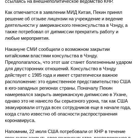
ссылаясь на внешнеполитическое ведомство КНР.
Как отмечается в заявлении МИД Китая, Пекин принял
решение об отзыве лицензии на учреждение и ведение
деятельности у американского генконсульства в Чэнду, а
также потребовал от дипмиссии прекратить работу и
любые мероприятия.
Накануне СМИ сообщили о возможном закрытии
китайскими властями консульства в Чэнду.
Предполагалось, что этот шаг станет болезненным ударом
для двусторонних отношений. Консульство в Чэнду
действует с 1985 года и имеет стратегически важное
расположение: это единственное представительство США
в юго-западных регионах страны. Поначалу Пекин
намеревался закрыть американскую дипмиссию в Ухане,
однако это не нанесло бы серьезного урона, так как США
эвакуировали оттуда всех сотрудников еще в начале года,
когда стало известно об опасности распространения
коронавируса.
Напомним, 22 июля США потребовали от КНР в течение
трех суток закрыть свое генконсульство, расположенное в