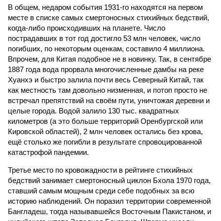
В общем, недаром события 1931-го находятся на первом
месте в списке самых смертоносных стихийных бедствий,
когда-либо происходивших на планете. Число
пострадавших в тот год достигло 53 млн человек, число
погибших, по некоторым оценкам, составило 4 миллиона.
Впрочем, для Китая подобное не в новинку. Так, в сентябре
1887 года вода прорвала многочисленные дамбы на реке
Хуанхэ и быстро залила почти весь Северный Китай, так
как местность там довольно низменная, и потоп просто не
встречал препятствий на своём пути, уничтожая деревни и
целые города. Водой залило 130 тыс. квадратных
километров (а это больше территорий Оренбургской или
Кировской областей), 2 млн человек остались без крова,
ещё столько же погибли в результате спровоцированной
катастрофой пандемии.
Третье место по кровожадности в рейтинге стихийных
бедствий занимает смертоносный циклон Бхола 1970 года,
ставший самым мощным среди себе подобных за всю
историю наблюдений. Он поразил территории современной
Бангладеш, тогда называвшейся Восточным Пакистаном, и