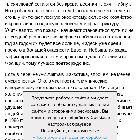
тысяч людей остаются без крова, десятки тысяч – гибнут.
Но проблема не только в этом. Проблема ещё и в том, что
огонь уничтожает лесную экосистему, сельское хозяйство
и кропотливо созданную человеком инфраструктуру.
Учитывая то, что пожары начинают становиться чуть ли не
ежегодной реальностью на фоне глобального потепления,
год за годом их будет всё больше, и здесь уже среди
прочего в большой опасности Европа. Небывалая жара,
зафиксированная в этом и прошлом годах в Италии и во
Франции, тому лучшее подтверждение.
Есть в перечне A-Z Animals и экзотика, впрочем, не менее
смертоносная. Это, в частности, «лимнические
извержения», о которых мало кто слышал. Речь идёт о
явлениях, когда большое количество углекислого газа
Продолжая работу с сайтом вы даете
внезапно вырывается из глубин озёр, образуя невидимое
согласие на обработку данных нашим
удушающее газовое облако, которое безжалостно убивает
сайтом и сторонними ресурсами. Вы
людей и животных. Катастрофа на озере Ньос в Камеруне
можете запретить обработку Cookies в
в 1986 году остаётся одним из наиболее чудовищных
настройках браузера.
примеров: более 1700 человек и тысячи голов скота
Пожалуйста, ознакомьтесь с
погибли из-за внезапного выброса CO₂, накрывшего
«Политикой в отношении обработки
близлежащие деревни.