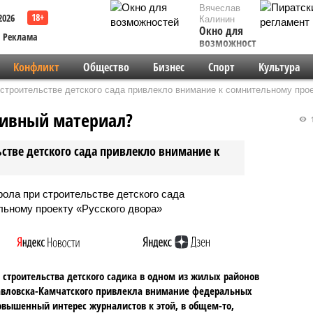
Вячеслав
2026
Калинин
Окно для
Реклама
возможностей
Конфликт
Общество
Бизнес
Спорт
Культура
строительстве детского сада привлекло внимание к сомнительному про
тивный материал?
1
стве детского сада привлекло внимание к
 строительства детского садика в одном из жилых районов
вловска-Камчатского привлекла внимание федеральных
вышенный интерес журналистов к этой, в общем-то,