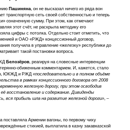
ению
Пашиняна
, он не высказал ничего из ряда вон
ает транспортную сеть своей собственностью и теперь
и» означенную сумму. При этом, как отмечают
авляя этот счёт, не раскрыла методику его
 взяла цифры с потолка. Отдельно стоит отметить, что
рменией и ОАО «РЖД» концессионный договор,
пания получила в управление «железку» республики до
матривает такой постановки вопроса.
РЖД
Белозёров
, реагируя на словесные интервенции
терянно-обиженным комментарием. И, кажется, стало
жер, ЮКЖД и РЖД
«последовательно и в полном объёме
ельства в рамках концессионного договора от 2008
овременную железную дорогу, при этом освободив
её восстановление и содержание. Дивиденды
сь, вся прибыль шла на развитие железной дороги»
, –
а поставляла Армении вагоны, по первому чиху
овреждённые стихией, выплатила в казну закавказской