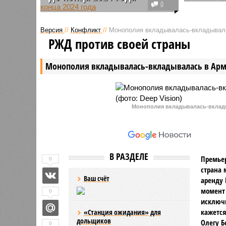
Новый де
0
В поселении Московский Новой
юге Моск
Москвы уже в текущем году
займется
Версия
//
Конфликт
//
Монополия вкладывалась-вкладывал
намерены завершить
затем пер
РЖД против своей страны
строительство шестого по счету
включени
детского сада на территории
образова
Монополия вкладывалась-вкладывалась в Ар
расположенного там ЖК.
Монополия вкладывалась-вклады
В РАЗДЕЛЕ
Премьер
0
страна 
Ваш счёт
аренду 
момент 
0
исключи
кажется
«Станция ожидания» для
дольщиков
Олегу Б
0