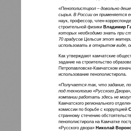
«Пенополистирол – довольно деше
сырья. В России он применяется ещ
наук, профессор, член-корреспон
строительной физики
Владимир Г
которых необходимо знать при с
70 градусов Цельсия этот матери
использовать в открытом виде, 
Как утверждают камчатские общест
задание на строительство образов
Петропавловске-Камчатском изнач
использование пенополистирола.
«Получается так, что задание, по
под технологию «Русского Двора», 
компании работать здесь не могу
Камчатского регионального отдел
комиссии по борьбе с коррупцией
С
странному стечению обстоятельств
пенополистирола на Камчатке пост
«Русского двора»
Николай Ворон