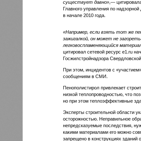
существует давно»
,— цитировала
Главного управления по надзорно
в начале 2010 года.
«Например, если взять тот же пе
зажигалкой, он может не загореть
легковоспламеняющийся материал,
цитировал сетевой ресурс e1.ru на
Госжилстройнадзора Свердловско
При этом, инцидентов с «участием»
сообщениям в СМИ.
Пенополистирол привлекает строит
низкой теплопроводностью, что поз
но при этом теплоэффективные зда
Эксперты строительной области ук
осторожностью. Неправильное обр
непредсказуемые последствия, нужн
какими материалами его можно сов
запрещено в конструкциях зданий 