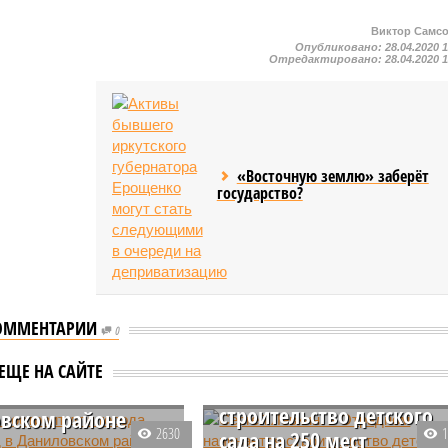
Виктор Самс
Опубликовано:
28.04.2020 
Отредактировано:
28.04.2020 
«Восточную землю» заберёт
государство?
ОММЕНТАРИИ
0
Сергей Левкин: в
ор построит для
ЕЩЕ НА САЙТЕ
Отрадном начинается
 детский сад в
строительство детского
вском районе
2630
сада на 250 мест