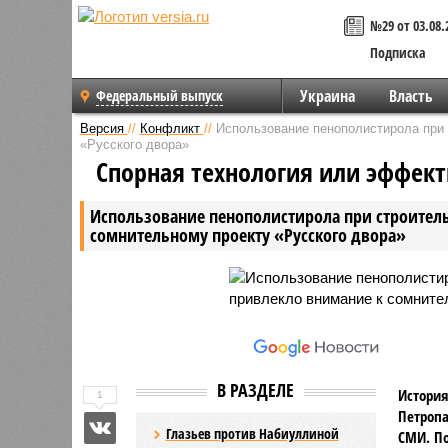
№29 от 03.08.
Подписка
Украина
Власть
Федеральный выпуск
Версия
//
Конфликт
//
Использование пенополистирола при 
«Русского двора»
Спорная технология или эффек
Использование пенополистирола при строитель
сомнительному проекту «Русского двора»
В РАЗДЕЛЕ
История
1
Петропа
Глазьев против Набиуллиной
СМИ. По