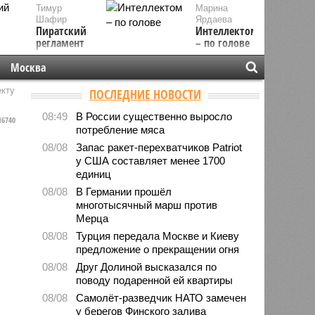
Тимур
Марина
Шафир
Ярдаева
Пиратский
Интеллектом
регламент
– по голове
Москва
екту
ПОСЛЕДНИЕ НОВОСТИ
08:49
В России существенно выросло
6740
потребление мяса
08/08
Запас ракет-перехватчиков Patriot
у США составляет менее 1700
единиц
08/08
В Германии прошёл
многотысячный марш против
Мерца
08/08
Турция передала Москве и Киеву
предложение о прекращении огня
08/08
Друг Долиной высказался по
поводу подаренной ей квартиры
08/08
Самолёт-разведчик НАТО замечен
у берегов Финского залива