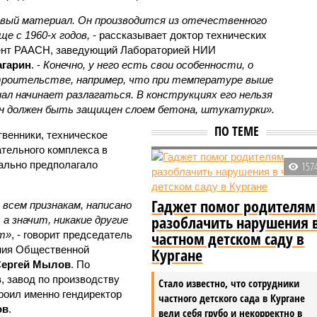
вый материал. Он производится из отечественного
е с 1960-х годов,
- рассказывает доктор технических
дент РААСН, заведующий Лабораторией НИИ
агарин
. -
Конечно, у него есть свои особенности, о
троительстве, например, что при температуре выше
ал начинает разлагаться. В конструкциях его нельзя
он должен быть защищен слоем бетона, штукатурки».
ПО ТЕМЕ
венники, техническое
ательного комплекса в
ально предполагало
157
Гаджет помог родителям
 всем признакам, написано
разоблачить нарушения 
а значит, никакие другие
частном детском саду в
т»
, - говорит председатель
ения Общественной
Кургане
ергей Мылов
. По
, завод по производству
Стало известно, что сотрудники
роил именно гендиректор
частного детского сада в Кургане
ов
.
вели себя грубо и некорректно в