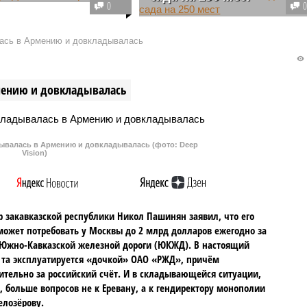
тский сад появится на
0
вы. Строительством
В столичном районе Отрадное
 девелопер, который
начинается строительство
ась в Армению и довкладывалась
едаст его городу для
детского сада на 250 мест.
я в столичную систему
Образовательная организация
ния.
будет рассчитана на 10 групп по
мению и довкладывалась
25 человек.
валась в Армению и довкладывалась (фото: Deep
Vision)
 закавказской республики Никол Пашинян заявил, что его
может потребовать у Москвы до 2 млрд долларов ежегодно за
Южно-Кавказской железной дороги (ЮКЖД). В настоящий
та эксплуатируется «дочкой» ОАО «РЖД», причём
тельно за российский счёт. И в складывающейся ситуации,
, больше вопросов не к Еревану, а к гендиректору монополии
елозёрову.