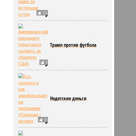
150
Трамп против футбола
3
Недетские деньги
30