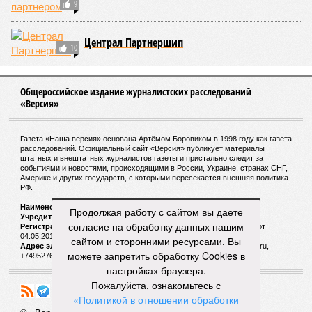
9
Централ Партнершип
10
Общероссийское издание журналистских расследований
«Версия»
Газета «Наша версия» основана Артёмом Боровиком в 1998 году как газета
расследований. Официальный сайт «Версия» публикует материалы
штатных и внештатных журналистов газеты и пристально следит за
событиями и новостями, происходящими в России, Украине, странах СНГ,
Америке и других государств, с которыми пересекается внешняя политика
РФ.
Наименование:
Cетевое издание «Версия»
Продолжая работу с сайтом вы даете
Учредитель:
ООО «Версия»,
Главный редактор:
Горевой Р. Г.
согласие на обработку данных нашим
Регистрационный номер Роскомнадзора:
ЭЛ № ФС 77 - 72681 от
04.05.2018 г.
сайтом и сторонними ресурсами. Вы
Адрес электронной почты и телефон редакции:
versia@versia.ru,
можете запретить обработку Cookies в
+74952760348
настройках браузера.
Пожалуйста, ознакомьтесь с
«Политикой в отношении обработки