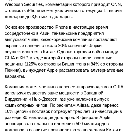
Wedbush Securities, комментарий которого приводит CNN,
стоимость iPhone может увеличиться с текущих 1 тысячи
долларов до 3,5 тысяч долларов.
Основное производство iPhone в настоящее время
сосредоточено в Азии: тайваньские предприятия
выпускают чипы, южнокорейские компании поставляют
экранные панели, а около 90% конечной сборки
осуществляется в Китае. Однако торговая война между
США и КНР, в ходе которой стороны ввели взаимные
пошлины (125% со стороны Вашингтона и 84% со стороны
Пекина), вынуждает Apple рассматривать альтернативные
варианты.
Компания может частично перенести производство в США,
используя существующие мощности в Западной
Вирджинии и Нью-Джерси, где уже налажен выпуск
компьютерных чипов. По расчетам Айвза, даже перенос
10% цепочки поставок потребует трех лет и инвестиций в
размере 30 миллиардов долларов. В феврале Apple
анонсировала планы по вложению 500 миллиардов
долларов в развитие производства за пределами Китая в