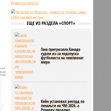
службу
Новости smi2.ru
07/08
Марокко опасается нового
наплыва мигрантов в Сеуту
07/08
Китай запускает еженедельный
контейнерный маршрут в Европу
ЕЩЕ ИЗ РАЗДЕЛА «СПОРТ»
через Севморпуть
07/08
Россия опередила по зарплатам
три страны ЕС
Гана пригрозила Канаде
судом из-за недопуска
футболиста на чемпионат
мира
йнов
08:08
08:08
Кейн установил рекорд по
пенальти на ЧМ-2026, а
Роналду продлил