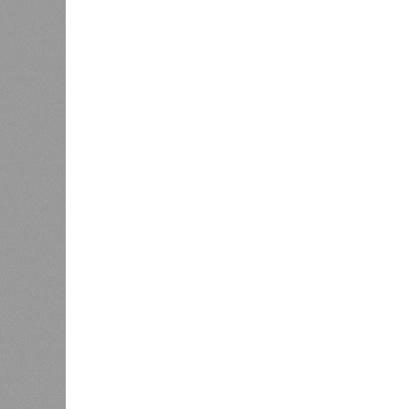
Казалось бы, формально ответстве
Suns Development – банкрот, часть 
бенефициар компании находится под
проблемных объектов группы – «Ста
согласно информации на сайтах Capi
объектов уже сданы или близки к с
пострадавших дольщиков (3908 квар
стройплощадкой без стройки. Возни
года на «Станцию Л» в полном объ
меньшего масштаба?
Источник: https://avaho.ru/novos
y
Если да, то на каком основании д
(декабрь 2026 – март 2028), если 
отсутствию техники на площадке, 
строй продолжают
фигурировать
в 
порталах.
Для почти четырёх тысяч будущих 
календарём, а очередными перенос