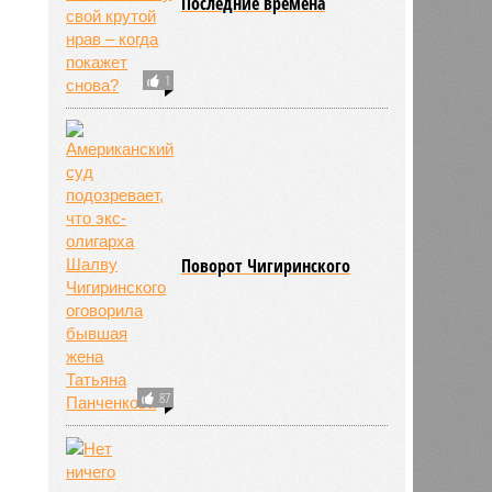
Последние времена
1
ьхин
11:09
11:09
Поворот Чигиринского
87