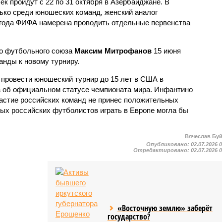
к пройдут с 22 по 31 октября в Азербайджане. В
лько среди юношеских команд, женский аналог
8 года ФИФА намерена проводить отдельные первенства
го футбольного союза
Максим Митрофанов
15 июня
анды к новому турниру.
провести юношеский турнир до 15 лет в США в
ла об официальном статусе чемпионата мира. Инфантино
частие российских команд не принес положительных
ных российских футболистов играть в Европе могла бы
Вячеслав Бу
Опубликовано:
02.07.2026 
Отредактировано:
02.07.2026 
«Восточную землю» заберёт
государство?