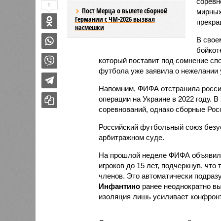
соревн
0
Пост Мерца о вылете сборной
мирных
Германии с ЧМ-2026 вызвал
прекращ
насмешки
В свое
бойкот
который поставит под сомнение сп
футбола уже заявила о нежелании 
Напомним, ФИФА отстранила росси
операции на Украине в 2022 году. 
соревнований, однако сборные Росс
Российский футбольный союз безу
арбитражном суде.
На прошлой неделе ФИФА объявила 
игроков до 15 лет, подчеркнув, чт
членов. Это автоматически подраз
Инфантино
ранее неоднократно выс
изоляция лишь усиливает конфрон