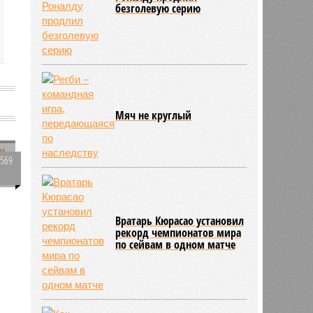
безголевую серию
Мяч не круглый
3569
0
Вратарь Кюрасао установил
рекорд чемпионатов мира
по сейвам в одном матче
343