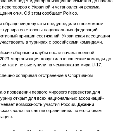
ованиям под эгидой организации невозможно до начала
 переговоров с Украиной и установления режима
ения огня. Об этом сообщает Politico.
м обращении депутаты предупредили о возможном
е турнира со стороны национальных федераций,
ортивный принцип состязаний. Украинская ассоциация
участвовать в турнирах с российскими командами.
йские сборные и клубы после начала военной
В 2023-м организация допустила юношеские команды до
ии так и не выступили на чемпионатах мира U-17.
спешно оспаривал отстранение в Спортивном
о проведении первого мирового первенства для
о турнир открыт для всех национальных ассоциаций-
умевает возможность участия России.
Джанни
казывался за снятие ограничений: по его словам,
тацию.