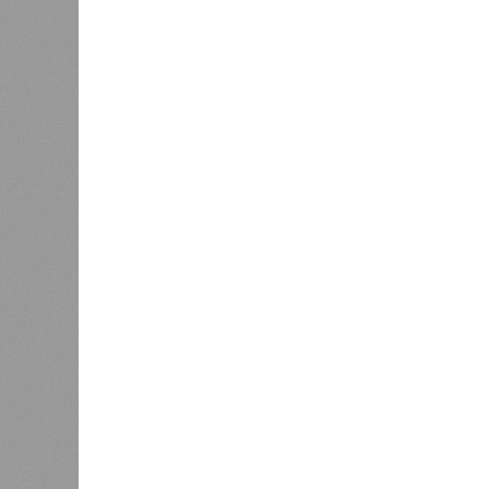
года.
В нескольких станциях от уже с
продолжают ждать от компании Cap
В РАЗДЕЛЕ
Пока в 
0
получаю
Ваш счёт
соответ
жилищно
0
станций
сказать
«Единая Россия» против своего
назначенца
0
ЖК «Светлый мир «Станция Л»: та 
та же
анонсированная
схема дострой
прошедшие два года результатов, п
информации
из профильных портал