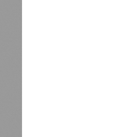
декабрю 2026 г., вторую – к марту 2
задается вопросом: как эти сроки
площадке, по свидетельствам доль
техника отсутствует. Ни бетононас
подрядчиков. При том, что до «дек
Если в «Сказочном лесу» техзаказч
90%, затем 97%, с конкретными и
конструкций, устранение проектных
отчётности дольщики не видят. Ни C
подтверждают ни соблюдения графи
выполненных работ.
Напрашивается закономерный вопро
(достраивать проблемные объекты 
масштабируется на Люблино? И озн
реальности подрядчик по «Станци
лагеря у объекта в 2025–2026 года
в личном общении нам перестали 
рассказывают расстроенные дольщ