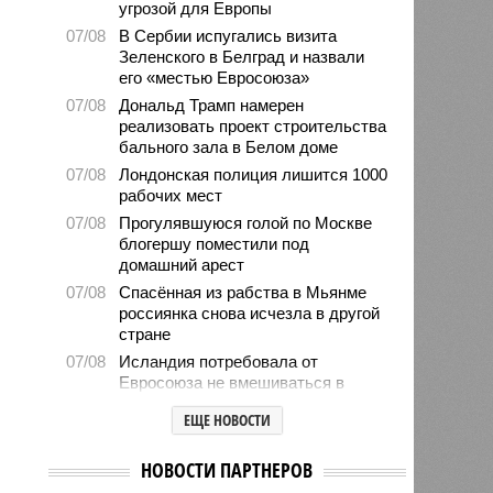
угрозой для Европы
07/08
В Сербии испугались визита
Зеленского в Белград и назвали
его «местью Евросоюза»
07/08
Дональд Трамп намерен
реализовать проект строительства
бального зала в Белом доме
07/08
Лондонская полиция лишится 1000
рабочих мест
07/08
Прогулявшуюся голой по Москве
блогершу поместили под
домашний арест
07/08
Спасённая из рабства в Мьянме
россиянка снова исчезла в другой
стране
07/08
Исландия потребовала от
Евросоюза не вмешиваться в
референдум по членству в
ЕЩЕ НОВОСТИ
объединении
07/08
Ставшего мемом американца
НОВОСТИ ПАРТНЕРОВ
Уолкера вызвали в миграционную