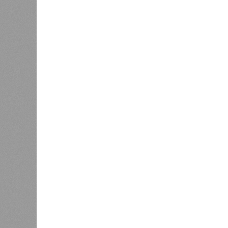
продолжают указывать даты сдачи,
ней по-прежнему не видно признако
не превращаются ли сроки ввода в
реальным положением дел? Именно 
дольщики ЖК «Станция Л».
Украинскому кандидату в
конгресс США запретили
приходить на пляж после драки
К