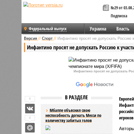
№29 от 03.08.
Подписка
Украина
Власть
Федеральный выпуск
Версия
//
Спорт
//
Инфантино просят не допускать Россию 
Инфантино просят не допускать Россию к учас
Инфантино просят не допускать Рос
В РАЗДЕЛЕ
Европей
0
Инфанти
Мбаппе объяснил свою
российс
неспособность догнать Месси по
игроков
0
количеству забитых голов
Авторы