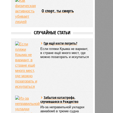
О спорт, ты смерть
СЛУЧАЙНЫЕ СТАТЬИ
Где ещё кости погреть?
Если пляжи Крыма не вариант,
в стране ещё много мест, где
можно позагорать и искупаться
Забытая катастрофа,
случившаяся в Рождество
Из-за неправильной укладки
авиабомб в трюме судна