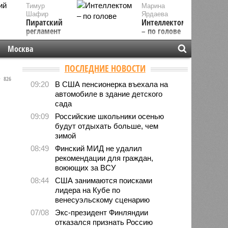
Тимур
Марина
Шафир
Ярдаева
Пиратский
Интеллектом
регламент
– по голове
Москва
ПОСЛЕДНИЕ НОВОСТИ
826
09:20
В США пенсионерка въехала на
автомобиле в здание детского
сада
09:09
Российские школьники осенью
будут отдыхать больше, чем
зимой
08:49
Финский МИД не удалил
рекомендации для граждан,
воюющих за ВСУ
08:44
США занимаются поисками
лидера на Кубе по
венесуэльскому сценарию
07/08
Экс-президент Финляндии
отказался признать Россию