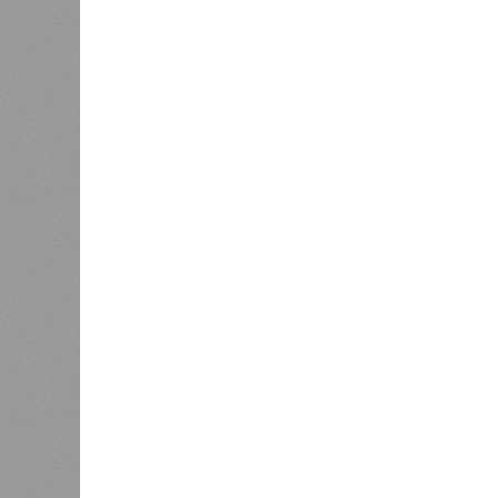
Расск
0
очеред
биолог
жизни 
света 
где ум
Энергообман
Да, на
единст
(фото: en.wikipedia.org)
полноц
жизнь 
планете включают в себя всевозмо
явления, которые для человека до
несколько тому примеров.
Все стихии сразу
Около 100 лет назад в Поднебесно
тремя несчастьями. Страну послед
паводок, невероятные ливни. Неск
стихий. Вот что тогда приключилось