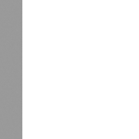
бедствий занимает смертоносный ц
ставший самым мощным среди себе
наблюдений. Он поразил территори
тогда называвшейся Восточным Пак
штата Западная Бенгалия. Шторма 
полумиллиона человек.
Кажется, стремящаяся сохранить с
знала о том, какие именно страны 
«грязными» в плане производств, 
их демографию. А как ещё объяснить
природных катастроф почти все ме
разразившиеся в Индии, Пакистане
характерно, Россию и Европу подо
не затрагивали, здесь беды были 
голод и масштабные эпидемии вро
погибших) или «испанки» (по разным
Когда земля – дыбом
Но это дела давно минувших дней.
A-Z Animals, основываясь на совр