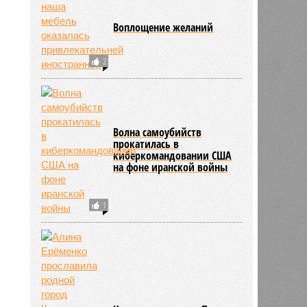
Воплощение желаний
2
Волна самоубийств
прокатилась в
киберкомандовании США
на фоне иранской войны
1