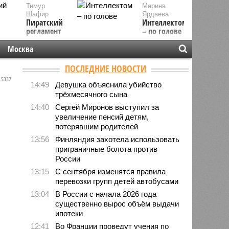
Тимур
Марина
Шафир
Ярдаева
Пиратский
Интеллектом
регламент
– по голове
Москва
ПОСЛЕДНИЕ НОВОСТИ
5337
14:49
Девушка объяснила убийство
трёхмесячного сына
14:40
Сергей Миронов выступил за
увеличение пенсий детям,
потерявшим родителей
13:56
Финляндия захотела использовать
приграничные болота против
России
13:15
С сентября изменятся правила
перевозки групп детей автобусами
13:04
В России с начала 2026 года
существенно вырос объём выдачи
ипотеки
12:41
Во Франции проведут учения по