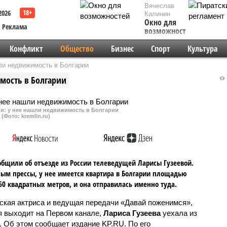
Вячеслав
2026
Калинин
Окно для
Реклама
возможностей
Конфликт
Общество
Бизнес
Спорт
Культура
шли недвижимость в Болгарии
имость в Болгарии
ии: у нее нашли недвижимость в Болгарии
(Фото: kremlin.ru)
бщили об отъезде из России телеведущей Ларисы Гузеевой.
ым прессы, у нее имеется квартира в Болгарии площадью
60 квадратных метров, и она отправилась именно туда.
ская актриса и ведущая передачи «Давай поженимся»,
я выходит на Первом канале,
Лариса Гузеева
уехала из
. Об этом сообщает издание KP.RU. По его