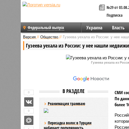
№29 от 03.08.
Подписка
Украина
Власть
Федеральный выпуск
Версия
//
Общество
//
Гузеева уехала из России: у нее на
Гузеева уехала из России: у нее нашли недвиж
Гузеева уехала из Росс
В РАЗДЕЛЕ
СМИ соо
0
По данн
Реанимация трамваю
более 1
0
Россий
котора
Пересадка волос в Турции
России
набирает популярность