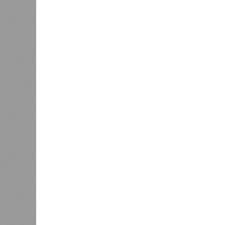
Зима 1931 года выдалась в Китае 
образовалось огромное количество
суши, продолжавшегося с 1928-го. 
устремился в реки, начался небы
наводнением, которое обильные вес
преобразовалось в массовый потоп
циклонами. Последствия оказались
территорию в 180 тыс. квадратных 
Курским или Калужским областям, 
В общем, недаром события 1931-го
смертоносных стихийных бедствий,
пострадавших в тот год достигло 5
составило 4 миллиона. Впрочем, для
года вода прорвала многочисленны
Северный Китай, так как местность
препятствий на своём пути, уничто
квадратных километров (а это бол
2 млн человек остались без крова,
спровоцированной катастрофой па
Третье место по кровожадности в р