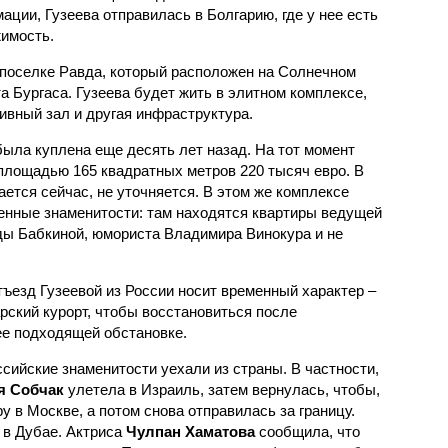
ации, Гузеева отправилась в Болгарию, где у нее есть
имость.
м поселке Равда, который расположен на Солнечном
та Бургаса. Гузеева будет жить в элитном комплексе,
ивный зал и другая инфраструктура.
была куплена еще десять лет назад. На тот момент
площадью 165 квадратных метров 220 тысяч евро. В
ется сейчас, не уточняется. В этом же комплексе
венные знаменитости: там находятся квартиры ведущей
ы Бабкиной, юмориста Владимира Винокура и не
ъезд Гузеевой из России носит временный характер –
рский курорт, чтобы восстановиться после
ее подходящей обстановке.
сийские знаменитости уехали из страны. В частности,
я Собчак
улетела в Израиль, затем вернулась, чтобы,
у в Москве, а потом снова отправилась за границу.
 в Дубае. Актриса
Чулпан Хаматова
сообщила, что