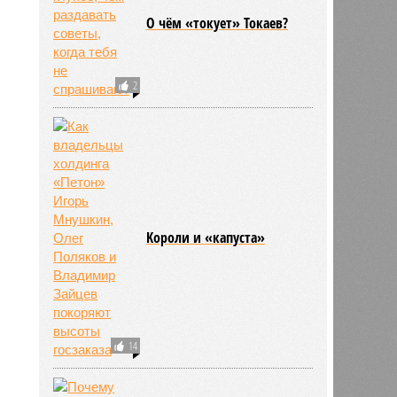
О чём «токует» Токаев?
5
2
Kороли и «капуста»
14