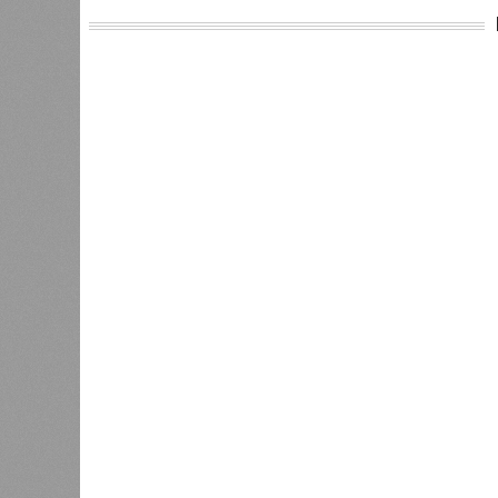
Версия
//
Общество
//
Земля уже не раз показывала человеч
Последние времена
Земля уже не раз показывала человечеству свой
Земля уже не раз показывала чел
В РАЗДЕЛЕ
Природа
0
стремит
Право на память
особенн
катастр
0
на день