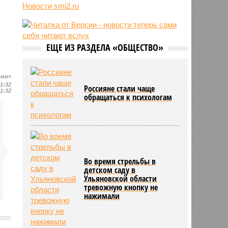
о российской угрозе
Новости smi2.ru
10:39
Украинскому кандидату в конгресс
США запретили приходить на
пляж после драки
10:33
Аргентина и Мексика поддержали
ЕЩЕ ИЗ РАЗДЕЛА «ОБЩЕСТВО»
Инфантино после его промаха с
попыткой продать долю ЧМ
10:28
Крупнейшие финансовые
сии»
11:32
компании США на Уолл-стрит
Россияне стали чаще
11:32
обращаться к психологам
подверглись массированной
кибератаке
Во время стрельбы в
детском саду в
Ульяновской области
тревожную кнопку не
нажимали