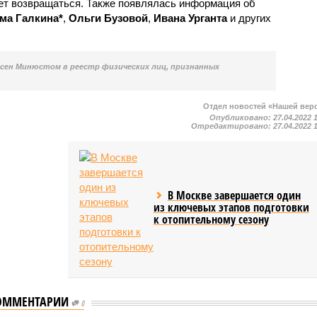
ует возвращаться. Также появлялась информация об
ма Галкина*
,
Ольги Бузовой
,
Ивана Урганта
и других
есен Минюстом в реестр физических лиц, признанных
Отдел новостей «Нашей вер
Опубликовано:
27.04.2022 
Отредактировано:
27.04.2022 
В Москве завершается один
из ключевых этапов подготовки
к отопительному сезону
ОММЕНТАРИИ
0