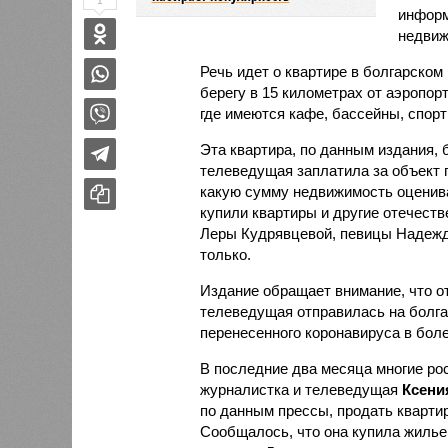
1
информ
недвиж
Речь идет о квартире в болгарско
берегу в 15 километрах от аэропор
где имеются кафе, бассейны, спорт
Эта квартира, по данным издания, 
телеведущая заплатила за объект 
какую сумму недвижимость оценива
купили квартиры и другие отечест
Леры Кудрявцевой, певицы Надежд
только.
Издание обращает внимание, что от
телеведущая отправилась на болга
перенесенного коронавируса в бол
В последние два месяца многие рос
журналистка и телеведущая
Ксени
по данным прессы, продать квартир
Сообщалось, что она купила жилье