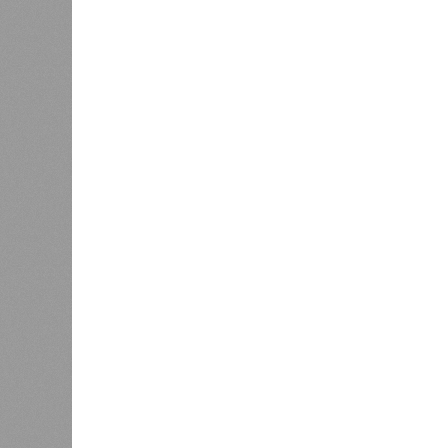
тенденциях, составили свой списо
бедствий, угрожающих человечеству
«Золото» получили землетрясения.
Тихоокеанское вулканическое огне
западное побережье Северной и Юж
расположены на очень активных ли
центральная часть США – причина
Землетрясения средней силы – явле
периодически, раз в несколько стол
примеру, в самом конце 2004 года 
Суматра, а следом пошли огромные
тыс. погибших.
На втором месте в рейтинге A-Z An
относятся: побережье Индийского о
также некоторые районы Карибского
уже не только Поднебесная с Индие
«Бронзу» получают извержения су
может случиться, если окончатель
только уничтожением части Соеди