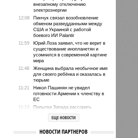
внезапному отключению
электроэнергии
12:08
Пинчук связал возобновление
обменом разведданными между
США и Украиной с работой
боевого ИИ Palantir
11:59
Юрий Лоза заявил, что не верит в
существование инопланетян и
усомнился в современной картине
мира
11:48
Женщина выбрала необычное имя
для своего ребёнка и оказалась в
тюрьме
11:21
Никол Пашинян не увидел
готовности Армении к членству в
ЕС
11:13
Попытки Запада рассорить
Москву и Астану назвали
ЕЩЕ НОВОСТИ
бесперспективными
10:44
Премьер Литвы Синкявичюс
НОВОСТИ ПАРТНЕРОВ
опроверг слова министра обороны