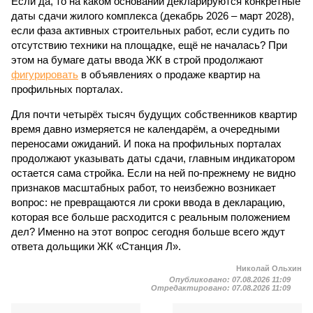
Если да, то на каком основании декларируются конкретные
даты сдачи жилого комплекса (декабрь 2026 – март 2028),
если фаза активных строительных работ, если судить по
отсутствию техники на площадке, ещё не началась? При
этом на бумаге даты ввода ЖК в строй продолжают
фигурировать
в объявлениях о продаже квартир на
профильных порталах.
Для почти четырёх тысяч будущих собственников квартир
время давно измеряется не календарём, а очередными
переносами ожиданий. И пока на профильных порталах
продолжают указывать даты сдачи, главным индикатором
остается сама стройка. Если на ней по-прежнему не видно
признаков масштабных работ, то неизбежно возникает
вопрос: не превращаются ли сроки ввода в декларацию,
которая все больше расходится с реальным положением
дел? Именно на этот вопрос сегодня больше всего ждут
ответа дольщики ЖК «Станция Л».
Николай Ольхин
Опубликовано:
07.08.2026 11:09
Отредактировано:
07.08.2026 11:09