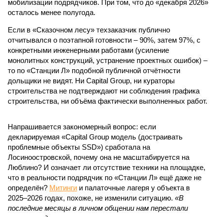
мобилизации подрядчиков. При том, что до «декабря 2026»
осталось менее полугода.
Если в «Сказочном лесу» техзаказчик публично
отчитывался о поэтапной готовности – 90%, затем 97%, с
конкретными инженерными работами (усиление
монолитных конструкций, устранение проектных ошибок) –
то по «Станции Л» подобной публичной отчётности
дольщики не видят. Ни Capital Group, ни кураторы
строительства не подтверждают ни соблюдения графика
строительства, ни объёма фактически выполненных работ.
Напрашивается закономерный вопрос: если
декларируемая «Capital Group модель (достраивать
проблемные объекты SSD») сработала на
Лосиноостровской, почему она не масштабируется на
Люблино? И означает ли отсутствие техники на площадке,
что в реальности подрядчик по «Станции Л» ещё даже не
определён?
Митинги
и палаточные лагеря у объекта в
2025–2026 годах, похоже, не изменили ситуацию.
«В
последние месяцы в личном общении нам перестали