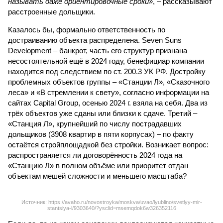
называть даже ориентировочные сроки»
, – рассказывают
расстроенные дольщики.
Казалось бы, формально ответственность по
достраиванию объекта распределена. Seven Suns
Development – банкрот, часть его структур признана
несостоятельной ещё в 2024 году, бенефициар компании
находится под следствием по ст. 200.3 УК РФ. Достройку
проблемных объектов группы – «Станции Л», «Сказочного
леса» и «В стремлении к свету», согласно информации на
сайтах Capital Group, осенью 2024 г. взяла на себя. Два из
трёх объектов уже сданы или близки к сдаче. Третий –
«Станция Л», крупнейший по числу пострадавших
дольщиков (3908 квартир в пяти корпусах) – по факту
остаётся стройплощадкой без стройки. Возникает вопрос:
распространяется ли договорённость 2024 года на
«Станцию Л» в полном объёме или приоритет отдан
объектам мешей сложности и меньшего масштаба?
Источник: https://avaho.ru/novostroyka/moskva/uvao/lyublino/svetlyy-mir-
stantsiya-l/9303640/?ysclid=msemqdok6w326352116