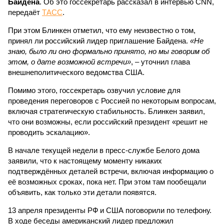
Байдена
. Об это госсекретарь рассказал в интервью CNN,
передаёт
ТАСС
.
При этом Блинкен отметил, что ему неизвестно о том,
принял ли российский лидер приглашение Байдена.
«Не
знаю, было ли оно формально принято, но мы говорим об
этом, о дате возможной встречи»
, – уточнил глава
внешнеполитического ведомства США.
Помимо этого, госсекретарь озвучил условие для
проведения переговоров с Россией по некоторым вопросам,
включая стратегическую стабильность. Блинкен заявил,
что они возможны, если российский президент «решит не
проводить эскалацию».
В начале текущей недели в пресс-службе Белого дома
заявили, что к настоящему моменту никаких
подтверждённых деталей встречи, включая информацию о
её возможных сроках, пока нет. При этом там пообещали
объявить, как только эти детали появятся.
13 апреля президенты РФ и США поговорили по телефону.
В ходе беседы американский лидер предложил