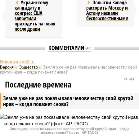
Украинскому
Попытки Запада
кандидату в
рассорить Москву и
конгресс США
Астану назвали
запретили
бесперспективными
приходить на пляж
после драки
КОММЕНТАРИИ
0
Новости smi2.ru
Версия
//
Общество
//
Земля уже не раз показывала человечеству свой
крутой нрав – когда покажет снова?
601
Последние времена
Земля уже не раз показывала человечеству свой крутой
нрав – когда покажет снова?
Земля уже не раз показывала человечеству свой крутой нрав – когда
покажет снова? (фото: АР-ТАСС)