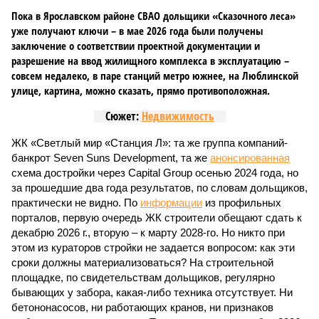
Пока в Ярославском районе СВАО дольщики «Сказочного леса»
уже получают ключи – в мае 2026 года были получены
заключение о соответствии проектной документации и
разрешение на ввод жилищного комплекса в эксплуатацию –
совсем недалеко, в паре станций метро южнее, на Люблинской
улице, картина, можно сказать, прямо противоположная.
Сюжет:
Недвижимость
ЖК «Светлый мир «Станция Л»: та же группа компаний-
банкрот Seven Suns Development, та же
анонсированная
схема достройки через Capital Group осенью 2024 года, но
за прошедшие два года результатов, по словам дольщиков,
практически не видно. По
информации
из профильных
порталов, первую очередь ЖК строители обещают сдать к
декабрю 2026 г., вторую – к марту 2028-го. Но никто при
этом из кураторов стройки не задается вопросом: как эти
сроки должны материализоваться? На строительной
площадке, по свидетельствам дольщиков, регулярно
бывающих у забора, какая-либо техника отсутствует. Ни
бетононасосов, ни работающих кранов, ни признаков