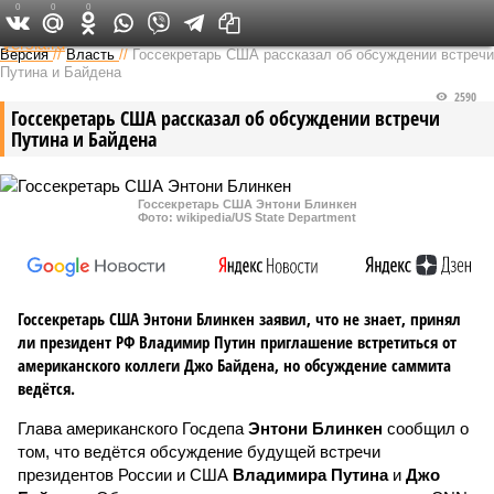
0
0
0
Федеральный выпуск
Версия
//
Власть
//
Госсекретарь США рассказал об обсуждении встречи
Путина и Байдена
2590
Госсекретарь США рассказал об обсуждении встречи
Путина и Байдена
Госсекретарь США Энтони Блинкен
Фото: wikipedia/US State Department
Госсекретарь США Энтони Блинкен заявил, что не знает, принял
ли президент РФ Владимир Путин приглашение встретиться от
американского коллеги Джо Байдена, но обсуждение саммита
ведётся.
Глава американского Госдепа
Энтони Блинкен
сообщил о
том, что ведётся обсуждение будущей встречи
президентов России и США
Владимира Путина
и
Джо