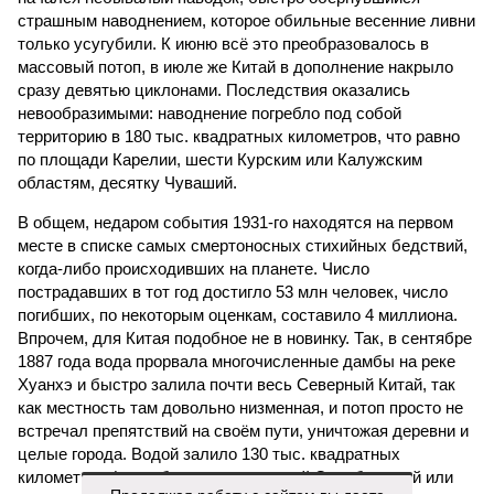
страшным наводнением, которое обильные весенние ливни
только усугубили. К июню всё это преобразовалось в
массовый потоп, в июле же Китай в дополнение накрыло
сразу девятью циклонами. Последствия оказались
невообразимыми: наводнение погребло под собой
территорию в 180 тыс. квадратных километров, что равно
по площади Карелии, шести Курским или Калужским
областям, десятку Чуваший.
В общем, недаром события 1931-го находятся на первом
месте в списке самых смертоносных стихийных бедствий,
когда-либо происходивших на планете. Число
пострадавших в тот год достигло 53 млн человек, число
погибших, по некоторым оценкам, составило 4 миллиона.
Впрочем, для Китая подобное не в новинку. Так, в сентябре
1887 года вода прорвала многочисленные дамбы на реке
Хуанхэ и быстро залила почти весь Северный Китай, так
как местность там довольно низменная, и потоп просто не
встречал препятствий на своём пути, уничтожая деревни и
целые города. Водой залило 130 тыс. квадратных
километров (а это больше территорий Оренбургской или