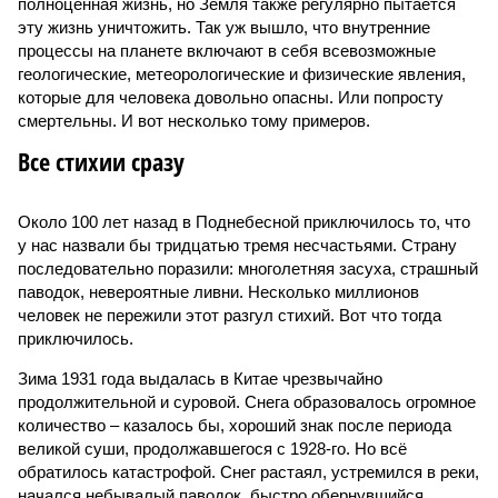
полноценная жизнь, но Земля также регулярно пытается
эту жизнь уничтожить. Так уж вышло, что внутренние
процессы на планете включают в себя всевозможные
геологические, метеорологические и физические явления,
которые для человека довольно опасны. Или попросту
смертельны. И вот несколько тому примеров.
Все стихии сразу
Около 100 лет назад в Поднебесной приключилось то, что
у нас назвали бы тридцатью тремя несчастьями. Страну
последовательно поразили: многолетняя засуха, страшный
паводок, невероятные ливни. Несколько миллионов
человек не пережили этот разгул стихий. Вот что тогда
приключилось.
Зима 1931 года выдалась в Китае чрезвычайно
продолжительной и суровой. Снега образовалось огромное
количество – казалось бы, хороший знак после периода
великой суши, продолжавшегося с 1928-го. Но всё
обратилось катастрофой. Снег растаял, устремился в реки,
начался небывалый паводок, быстро обернувшийся