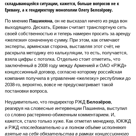
складывающейся ситуации, кажется, больше вопросов не к
Еревану, а к гендиректору монополии Олегу Белозёрову.
По мнению
Пашиняна
, он не высказал ничего из ряда вон
выходящего. Дескать, Ереван считает транспортную сеть
своей собственностью и теперь намерен просить за аренду
«железки» означенную сумму. При этом, как отмечают
эксперты, армянская сторона, выставляя этот счёт, не
раскрыла методику его калькуляции, то есть, получается,
взяла цифры с потолка. Отдельно стоит отметить, что
заключённый в 2008 году между Арменией и ОАО «РЖД»
концессионный договор, согласно которому российская
компания получила в управление «железку» республики до
2038-го, вероятно, вовсе не предусматривает такой
постановки вопроса.
Неудивительно, что гендиректор РЖД
Белозёров
,
реагируя на словесные интервенции Пашиняна, выступил
со словно растерянно-обиженным комментарием. И,
кажется, стало только хуже. Как отметил менеджер, ЮКЖД
и РЖД
«последовательно и в полном объёме исполняют
взятые на себя обязательства в рамках концессионного