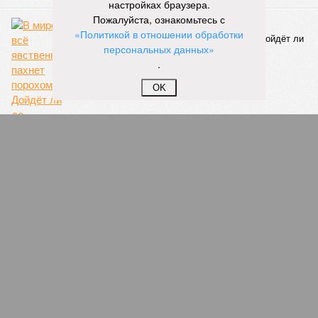
настройках браузера.
Пожалуйста, ознакомьтесь с
Война как предчувствие
«Политикой в отношении обработки
В мире всё явственней пахнет порохом. Дойдёт ли
персональных данных»
до кровопролития?
.
OK
«Хотим, чтобы как при Януковиче!»
Осевшая в Москве элита Донбасса просит
президента России вернуть шахтёрский край
Украине