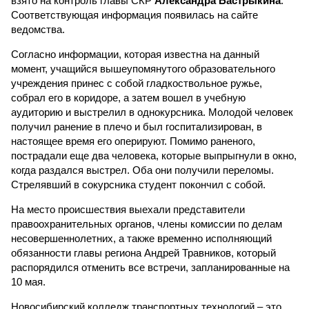
взято на контроль главы СКР
Александра Бастрыкина
.
Соответствующая информация появилась на сайте
ведомства.
Согласно информации, которая известна на данный
момент, учащийся вышеупомянутого образовательного
учреждения принес с собой гладкоствольное ружье,
собрал его в коридоре, а затем вошел в учебную
аудиторию и выстрелил в однокурсника. Молодой человек
получил ранение в плечо и был госпитализирован, в
настоящее время его оперируют. Помимо раненого,
пострадали еще два человека, которые выпрыгнули в окно,
когда раздался выстрел. Оба они получили переломы.
Стрелявший в сокурсника студент покончил с собой.
На место происшествия выехали представители
правоохранительных органов, члены комиссии по делам
несовершеннолетних, а также временно исполняющий
обязанности главы региона Андрей Травников, который
распорядился отменить все встречи, запланированные на
10 мая.
Новосибирский колледж транспортных технологий – это