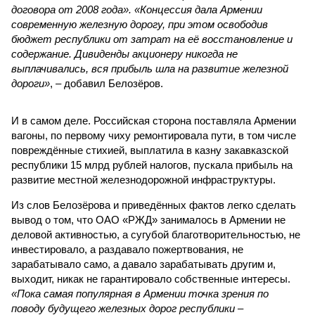
договора от 2008 года». «Концессия дала Армении
современную железную дорогу, при этом освободив
бюджет республики от затрат на её восстановление и
содержание. Дивиденды акционеру никогда не
выплачивались, вся прибыль шла на развитие железной
дороги»
, – добавил Белозёров.
И в самом деле. Российская сторона поставляла Армении
вагоны, по первому чиху ремонтировала пути, в том числе
повреждённые стихией, выплатила в казну закавказской
республики 15 млрд рублей налогов, пускала прибыль на
развитие местной железнодорожной инфраструктуры.
Из слов Белозёрова и приведённых фактов легко сделать
вывод о том, что ОАО «РЖД» занималось в Армении не
деловой активностью, а сугубой благотворительностью, не
инвестировало, а раздавало пожертвования, не
зарабатывало само, а давало зарабатывать другим и,
выходит, никак не гарантировало собственные интересы.
«Пока самая популярная в Армении точка зрения по
поводу будущего железных дорог рес­публики –