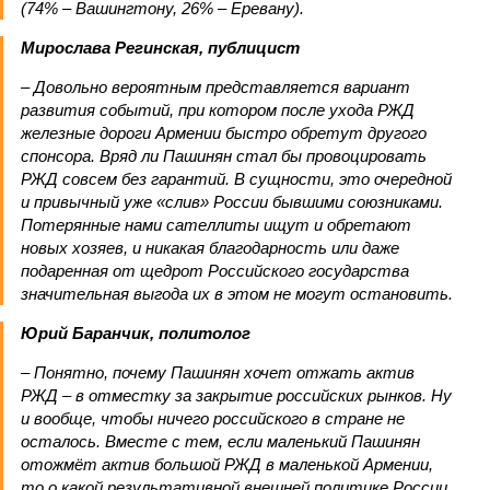
(74% – Вашингтону, 26% – Еревану).
Мирослава Регинская, публицист
– Довольно вероятным представляется вариант
развития событий, при котором после ухода РЖД
железные дороги Армении быстро обретут другого
спонсора. Вряд ли Пашинян стал бы провоцировать
РЖД совсем без гарантий. В сущности, это очередной
и привычный уже «слив» России бывшими союзниками.
Потерянные нами сателлиты ищут и обретают
новых хозяев, и никакая благодарность или даже
подаренная от щедрот Российского государства
значительная выгода их в этом не могут остановить.
Юрий Баранчик, политолог
– Понятно, почему Пашинян хочет отжать актив
РЖД – в отместку за закрытие российских рынков. Ну
и вообще, чтобы ничего российского в стране не
осталось. Вместе с тем, если маленький Пашинян
отожмёт актив большой РЖД в маленькой Армении,
то о какой результативной внешней политике России