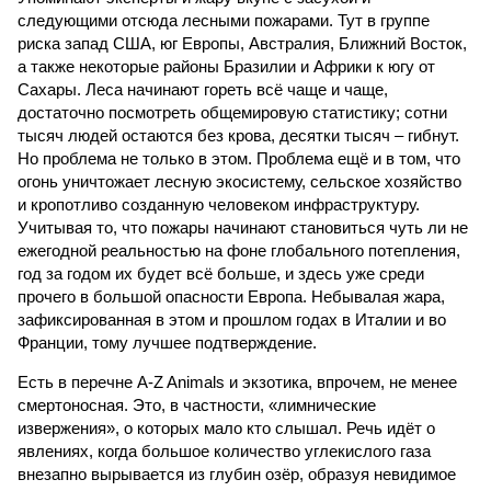
следующими отсюда лесными пожарами. Тут в группе
риска запад США, юг Европы, Австралия, Ближний Восток,
а также некоторые районы Бразилии и Африки к югу от
Сахары. Леса начинают гореть всё чаще и чаще,
достаточно посмотреть общемировую статистику; сотни
тысяч людей остаются без крова, десятки тысяч – гибнут.
Но проблема не только в этом. Проблема ещё и в том, что
огонь уничтожает лесную экосистему, сельское хозяйство
и кропотливо созданную человеком инфраструктуру.
Учитывая то, что пожары начинают становиться чуть ли не
ежегодной реальностью на фоне глобального потепления,
год за годом их будет всё больше, и здесь уже среди
прочего в большой опасности Европа. Небывалая жара,
зафиксированная в этом и прошлом годах в Италии и во
Франции, тому лучшее подтверждение.
Есть в перечне A-Z Animals и экзотика, впрочем, не менее
смертоносная. Это, в частности, «лимнические
извержения», о которых мало кто слышал. Речь идёт о
явлениях, когда большое количество углекислого газа
внезапно вырывается из глубин озёр, образуя невидимое