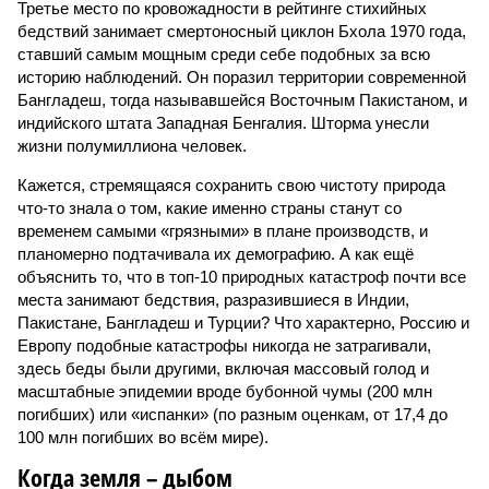
Третье место по кровожадности в рейтинге стихийных
бедствий занимает смертоносный циклон Бхола 1970 года,
ставший самым мощным среди себе подобных за всю
историю наблюдений. Он поразил территории современной
Бангладеш, тогда называвшейся Восточным Пакистаном, и
индийского штата Западная Бенгалия. Шторма унесли
жизни полумиллиона человек.
Кажется, стремящаяся сохранить свою чистоту природа
что-то знала о том, какие именно страны станут со
временем самыми «грязными» в плане производств, и
планомерно подтачивала их демографию. А как ещё
объяснить то, что в топ-10 природных катастроф почти все
места занимают бедствия, разразившиеся в Индии,
Пакистане, Бангладеш и Турции? Что характерно, Россию и
Европу подобные катастрофы никогда не затрагивали,
здесь беды были другими, включая массовый голод и
масштабные эпидемии вроде бубонной чумы (200 млн
погибших) или «испанки» (по разным оценкам, от 17,4 до
100 млн погибших во всём мире).
Когда земля – дыбом