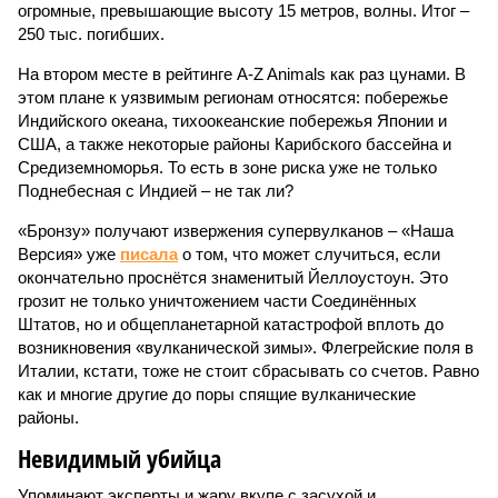
огромные, превышающие высоту 15 метров, волны. Итог –
250 тыс. погибших.
На втором месте в рейтинге A-Z Animals как раз цунами. В
этом плане к уязвимым регионам относятся: побережье
Индийского океана, тихо­океанские побережья Японии и
США, а также некоторые районы Карибского бассейна и
Средиземноморья. То есть в зоне риска уже не только
Поднебесная с Индией – не так ли?
«Бронзу» получают извержения супервулканов – «Наша
Версия» уже
писала
о том, что может случиться, если
окончательно проснётся знаменитый Йеллоустоун. Это
грозит не только уничтожением части Соединённых
Штатов, но и общепланетарной катастрофой вплоть до
возникновения «вулканической зимы». Флегрейские поля в
Италии, кстати, тоже не стоит сбрасывать со счетов. Равно
как и многие другие до поры спящие вулканические
районы.
Невидимый убийца
Упоминают эксперты и жару вкупе с засухой и