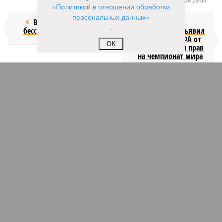
Отредактировано:
05.08.2026 13:00
«Политикой в отношении обработки
персональных данных»
Возраст
Инфантино
.
бессмертия
отступил и объявил
об отказе ФИФА от
OK
продажи доли прав
на чемпионат мира
КОММЕНТАРИИ
1
Новости smi2.ru
Версия
//
Общество
//
Мы могли бы жить сотни лет, но этого никогда не
будет
325
Возраст бессмертия
Мы могли бы жить сотни лет, но этого никогда не будет
Мы могли бы жить сотни лет, но этого никогда не будет (фото: Deep
Vision)