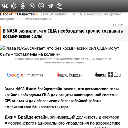
0
0
0
Федеральный выпуск
Версия
//
Общество
//
В NASA заявили, что США необходимо срочно
создавать космические силы
3379
В NASA заявили, что США необходимо срочно создавать
космические силы
Глава NASA считает, что без космических сил США могут быть
«поставлены на колени»
Глава НАСА Джим Брайденстайн заявил, что космические силы
крайне необходимы США для защиты навигационной системы
GPS от атак и для обеспечения бесперебойной работы
американского банковского сектора.
Джим Брайденстайн
, занимающий должность директора
Американского национального управления по аэронавтике