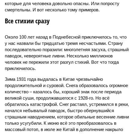
которые для человека довольно опасны. Или попросту
смертельны. И вот несколько тому примеров.
Все стихии сразу
Около 100 лет назад в Поднебесной приключилось то, что
у нас назвали бы тридцатью тремя несчастьями. Страну
последовательно поразили: многолетняя засуха, страшный
паводок, невероятные ливни. Несколько миллионов
человек не пережили этот разгул стихий. Вот что тогда
приключилось.
Зима 1931 года выдалась в Китае чрезвычайно
продолжительной и суровой. Снега образовалось огромное
количество – казалось бы, хороший знак после периода
великой суши, продолжавшегося с 1928-го. Но всё
обратилось катастрофой. Снег растаял, устремился в реки,
начался небывалый паводок, быстро обернувшийся
страшным наводнением, которое обильные весенние ливни
только усугубили. К июню всё это преобразовалось в
массовый потоп, в июле же Китай в дополнение накрыло