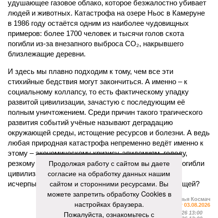
удушающее газовое облако, которое безжалостно убивает
людей и животных. Катастрофа на озере Ньос в Камеруне
в 1986 году остаётся одним из наиболее чудовищных
примеров: более 1700 человек и тысячи голов скота
погибли из-за внезапного выброса CO₂, накрывшего
близлежащие деревни.
И здесь мы плавно подходим к тому, чем все эти
стихийные бедствия могут закончиться. А именно – к
социальному коллапсу, то есть фактическому упадку
развитой цивилизации, зачастую с последующим её
полным уничтожением. Среди причин такого трагического
развития событий учёные называют деградацию
окружающей среды, истощение ресурсов и болезни. А ведь
любая природная катастрофа непременно ведёт именно к
этому – экономическому кризису, эпидемиям, голоду,
Продолжая работу с сайтом вы даете
резкому сокращению численности населения. Так погибли
согласие на обработку данных нашим
цивилизации шумеров, майя, кхмеров – список не
сайтом и сторонними ресурсами. Вы
исчерпывающий. Какая цивилизация будет следующей?
можете запретить обработку Cookies в
Илья Космач
настройках браузера.
Газета
«Наша версия» №29 от 03.08.2026
Пожалуйста, ознакомьтесь с
Опубликовано:
05.08.2026 13:00