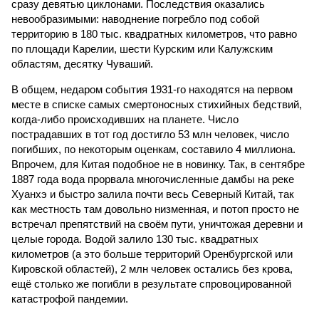
сразу девятью циклонами. Последствия оказались
невообразимыми: наводнение погребло под собой
территорию в 180 тыс. квадратных километров, что равно
по площади Карелии, шести Курским или Калужским
областям, десятку Чуваший.
В общем, недаром события 1931-го находятся на первом
месте в списке самых смертоносных стихийных бедствий,
когда-либо происходивших на планете. Число
пострадавших в тот год достигло 53 млн человек, число
погибших, по некоторым оценкам, составило 4 миллиона.
Впрочем, для Китая подобное не в новинку. Так, в сентябре
1887 года вода прорвала многочисленные дамбы на реке
Хуанхэ и быстро залила почти весь Северный Китай, так
как местность там довольно низменная, и потоп просто не
встречал препятствий на своём пути, уничтожая деревни и
целые города. Водой залило 130 тыс. квадратных
километров (а это больше территорий Оренбургской или
Кировской областей), 2 млн человек остались без крова,
ещё столько же погибли в результате спровоцированной
катастрофой пандемии.