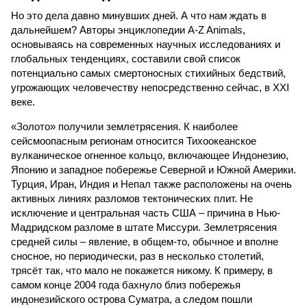
Но это дела давно минувших дней. А что нам ждать в
дальнейшем? Авторы энциклопедии A-Z Animals,
основываясь на современных научных исследованиях и
глобальных тенденциях, составили свой список
потенциально самых смертоносных стихийных бедствий,
угрожающих человечеству непосредственно сейчас, в XXI
веке.
«Золото» получили землетрясения. К наиболее
сейсмоопасным регионам относится Тихоокеанское
вулканическое огненное кольцо, включающее Индонезию,
Японию и западное побережье Северной и Южной Америки.
Турция, Иран, Индия и Непал также расположены на очень
активных линиях разломов тектонических плит. Не
исключение и центральная часть США – причина в Нью-
Мадридском разломе в штате Миссури. Землетрясения
средней силы – явление, в общем-то, обычное и вполне
сносное, но периодически, раз в несколько столетий,
трясёт так, что мало не покажется никому. К примеру, в
самом конце 2004 года бахнуло близ побережья
индонезийского острова Суматра, а следом пошли