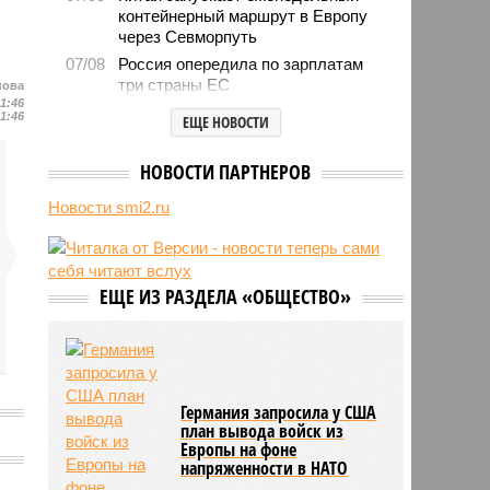
контейнерный маршрут в Европу
через Севморпуть
07/08
Россия опередила по зарплатам
три страны ЕС
нова
11:46
07/08
Александр Лукашенко призвал
11:46
ЕЩЕ НОВОСТИ
белорусов скупать пустующие
избы
НОВОСТИ ПАРТНЕРОВ
07/08
Девушка объяснила убийство
трёхмесячного сына
Новости smi2.ru
07/08
Сергей Миронов выступил за
увеличение пенсий детям,
потерявшим родителей
ЕЩЕ ИЗ РАЗДЕЛА «ОБЩЕСТВО»
07/08
Финляндия захотела использовать
приграничные болота против
России
Германия запросила у США
план вывода войск из
Европы на фоне
напряженности в НАТО