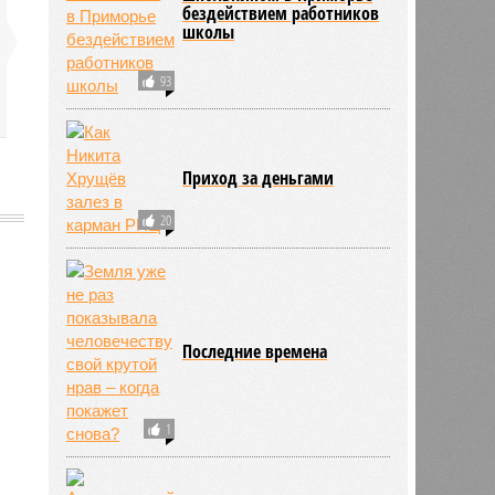
бездействием работников
школы
93
Приход за деньгами
20
768
Последние времена
1