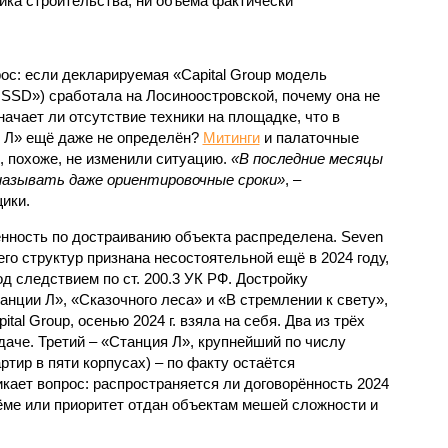
ка строительства, ни объёма фактически
с: если декларируемая «Capital Group модель
SSD») сработала на Лосиноостровской, почему она не
ачает ли отсутствие техники на площадке, что в
и Л» ещё даже не определён?
Митинги
и палаточные
х, похоже, не изменили ситуацию.
«В последние месяцы
называть даже ориентировочные сроки»
, –
ики.
нность по достраиванию объекта распределена. Seven
его структур признана несостоятельной ещё в 2024 году,
 следствием по ст. 200.3 УК РФ. Достройку
нции Л», «Сказочного леса» и «В стремлении к свету»,
tal Group, осенью 2024 г. взяла на себя. Два из трёх
даче. Третий – «Станция Л», крупнейший по числу
тир в пяти корпусах) – по факту остаётся
кает вопрос: распространяется ли договорённость 2024
ёме или приоритет отдан объектам мешей сложности и