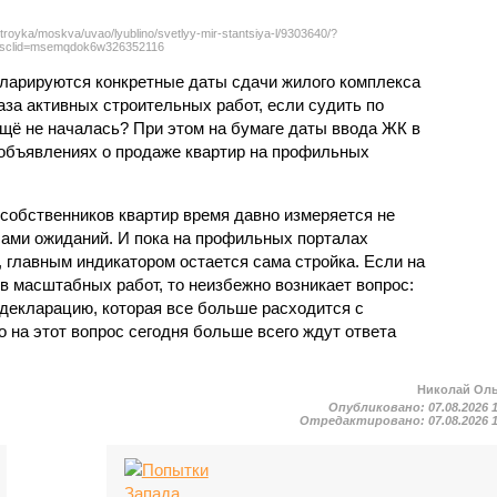
troyka/moskva/uvao/lyublino/svetlyy-mir-stantsiya-l/9303640/?
sclid=msemqdok6w326352116
екларируются конкретные даты сдачи жилого комплекса
фаза активных строительных работ, если судить по
ещё не началась? При этом на бумаге даты ввода ЖК в
объявлениях о продаже квартир на профильных
собственников квартир время давно измеряется не
ами ожиданий. И пока на профильных порталах
 главным индикатором остается сама стройка. Если на
в масштабных работ, то неизбежно возникает вопрос:
 декларацию, которая все больше расходится с
на этот вопрос сегодня больше всего ждут ответа
Николай Ол
Опубликовано:
07.08.2026 
Отредактировано:
07.08.2026 