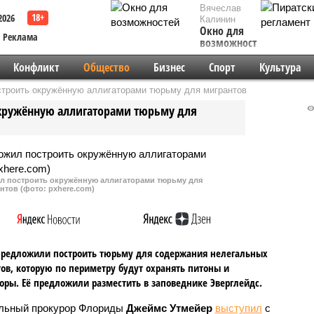
Вячеслав
2026
Калинин
Окно для
Реклама
возможностей
Конфликт
Общество
Бизнес
Спорт
Культура
троить окружённую аллигаторами тюрьму для мигрантов
кружённую аллигаторами тюрьму для
 построить окружённую аллигаторами тюрьму для
нтов (фото: pxhere.com)
редложили построить тюрьму для содержания нелегальных
ов, которую по периметру будут охранять питоны и
оры. Её предложили разместить в заповеднике Эверглейдс.
льный прокурор Флориды
Джеймс Утмейер
выступил
с