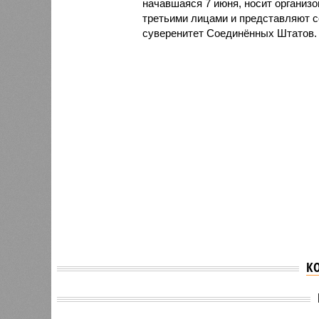
начавшаяся 7 июня, носит организ
третьими лицами и представляют с
суверенитет Соединённых Штатов.
К
За кос
США и ЕС планируют
«кито
построить на границах
предло