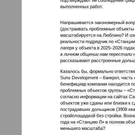
подтверждают ни соблюдения графи
выполненных работ.
Напрашивается закономерный вопро
(достраивать проблемные объекты 
масштабируется на Люблино? И озн
реальности подрядчик по «Станци
лагеря у объекта в 2025–2026 года
в личном общении нам перестали 
рассказывают расстроенные дольщ
Казалось бы, формально ответстве
Suns Development – банкрот, часть 
бенефициар компании находится под
проблемных объектов группы – «Ста
согласно информации на сайтах Capi
объектов уже сданы или близки к с
пострадавших дольщиков (3908 квар
стройплощадкой без стройки. Возни
года на «Станцию Л» в полном объ
меньшего масштаба?