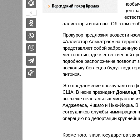
необыч
Персидский поход Кремля
центра
0
естест
аллигаторы и питоны. Об этом соо
Прокурор предложил возвести изол
«Аллигатор Алькатрас» на террито
представляет собой заброшенную в
местностью, где в естественной ср
подобное расположение позволит з
поскольку беглецов будут подстере
питонов.
Это предложение прозвучало на ф
США. В июне президент
Дональд 
высылке нелегальных мигрантов из
Анджелеса, Чикаго и Нью-Йорка. В с
сотрудников службы иммиграционно
операцию по депортации крупнейше
Кроме того, глава государства зая