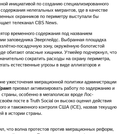
ной инициативой по созданию специализированного
 содержания нелегальных мигрантов, где в качестве
венных охранников по периметру выступали бы
бщает телеканал CBS News.
ятор временного содержания под названием
рии заповедника Эверглейдс. Выбранная площадка
злётно-посадочную зону, окружённую болотистой
еде обитают опасные хищники. Утмейер подчеркнул, что
начительно сократить расходы на охрану периметра,
гать естественные угрозы в виде аллигаторов и
оне ужесточения миграционной политики администрации
Трамп
призвал активизировать работу по задержанию и
 страны, особенно в мегаполисах вроде Лос-
воём посте в Truth Social он высоко оценил действия
го и таможенного контроля США (ICE), назвав текущую
й в истории страны.
вил, что волна протестов против миграционных реформ,