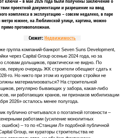
т ключи – в мае 2026 года были получены заключение о
ствии проектной документации и разрешение на ввод
го комплекса в эксплуатацию – совсем недалеко, в паре
 метро южнее, на Люблинской улице, картина, можно
, прямо противоположная.
Сюжет:
Недвижимость
же группа компаний-банкрот Seven Suns Development,
ки через Capital Group осенью 2024 года, но за
о словам дольщиков, практически не видно. По
ов, первую очередь ЖК строители обещают сдать к
028-го. Но никто при этом из кураторов стройки не
 должны материализоваться? На строительной
щиков, регулярно бывающих у забора, какая-либо
осов, ни работающих кранов, ни признаков мобилизации
абря 2026» осталось менее полугода.
ик публично отчитывался о поэтапной готовности –
нженерными работами (усиление монолитных
 ошибок) – то по «Станции Л» подобной публичной
apital Group, ни кураторы строительства не