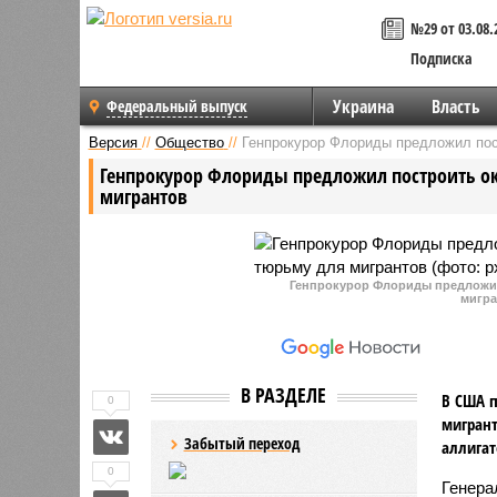
№29 от 03.08.
Подписка
Украина
Власть
Федеральный выпуск
Версия
//
Общество
//
Генпрокурор Флориды предложил пос
Генпрокурор Флориды предложил построить о
мигрантов
Генпрокурор Флориды предложил
мигра
В РАЗДЕЛЕ
В США п
0
мигрант
Забытый переход
аллигат
0
Генера