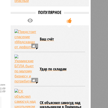
ПОПУЛЯРНОЕ
Ваш счёт
1
Удар по складам
2
ьхин
11:09
11:09
СК объяснил самосуд над
школьником в Приморье