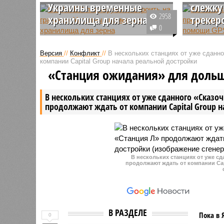
Украины временные
слежку
2958
хранилища для зерна
трекер
0
Соединенные Штаты и Евросоюз
За косат
планируют построить на
«китовой
Версия
//
Конфликт
//
В нескольких станциях от уже сданн
границах Украины, включая
предложи
компании Capital Group начала реальной достройки
Польшу, временные хранилища
пребыван
«Станция ожидания» для доль
для транспортировки пшеницы,
среде об
заявил президент Джо Байден.
помощью 
В нескольких станциях от уже сданного «Сказо
продолжают ждать от компании Capital Group 
В нескольких станциях от уже с
продолжают ждать от компании Cap
В РАЗДЕЛЕ
Пока в 
0