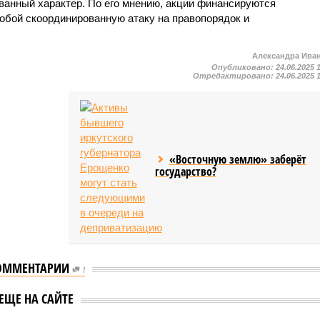
ованный характер. По его мнению, акции финансируются
обой скоординированную атаку на правопорядок и
Александра Ива
Опубликовано:
24.06.2025 
Отредактировано:
24.06.2025 
«Восточную землю» заберёт
государство?
ОММЕНТАРИИ
1
атками из
вой тюрьмы»
Соцобъекты для детей
ЕЩЕ НА САЙТЕ
жили установить
построят в Свиблове по