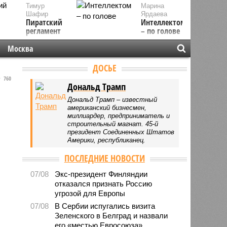
Тимур
Марина
Шафир
Ярдаева
Пиратский
Интеллектом
регламент
– по голове
Москва
ДОСЬЕ
760
Дональд Трамп
Дональд Трамп – известный
американский бизнесмен,
миллиардер, предприниматель и
строительный магнат. 45-й
президент Соединенных Штатов
Америки, республиканец.
ПОСЛЕДНИЕ НОВОСТИ
07/08
Экс-президент Финляндии
отказался признать Россию
угрозой для Европы
07/08
В Сербии испугались визита
Зеленского в Белград и назвали
его «местью Евросоюза»