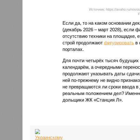
Источник: https://avaho.ru/novos
y
Если да, то на каком основании д
(декабрь 2026 – март 2028), если 
отсутствию техники на площадке, 
строй продолжают
фигурировать
в 
порталах.
Для почти четырёх тысяч будущих 
календарём, а очередными перенос
продолжают указывать даты сдачи,
ней по-прежнему не видно признако
не превращаются ли сроки ввода в
реальным положением дел? Именно 
дольщики ЖК «Станция Л».