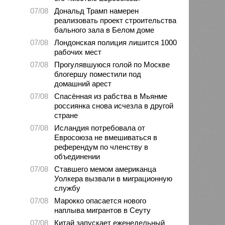
07/08
Дональд Трамп намерен
реализовать проект строительства
бального зала в Белом доме
07/08
Лондонская полиция лишится 1000
рабочих мест
07/08
Прогулявшуюся голой по Москве
блогершу поместили под
домашний арест
07/08
Спасённая из рабства в Мьянме
россиянка снова исчезла в другой
стране
07/08
Исландия потребовала от
Евросоюза не вмешиваться в
референдум по членству в
объединении
07/08
Ставшего мемом американца
Уолкера вызвали в миграционную
службу
07/08
Марокко опасается нового
наплыва мигрантов в Сеуту
07/08
Китай запускает еженедельный