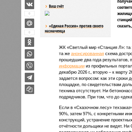
получаю
Ваш счёт
соответ
жилищно
0
станций
сказать
«Единая Россия» против своего
назначенца
0
ЖК «Светлый мир «Станция Л»: та 
та же
анонсированная
схема дострой
прошедшие два года результатов, п
информации
из профильных портал
декабрю 2026 г., вторую – к марту 2
задается вопросом: как эти сроки
площадке, по свидетельствам доль
техника отсутствует. Ни бетононас
подрядчиков. При том, что до «дек
Если в «Сказочном лесу» техзаказч
90%, затем 97%, с конкретными и
конструкций, устранение проектных
отчётности дольщики не видят. Ни C