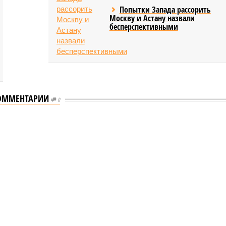
Попытки Запада рассорить
Москву и Астану назвали
бесперспективными
ОММЕНТАРИИ
0
еству свой крутой нрав – когда покажет снова?
 крутой нрав – когда покажет снова?
овечеству свой крутой нрав – когда покажет снова?
(фото: АР-ТАСС)