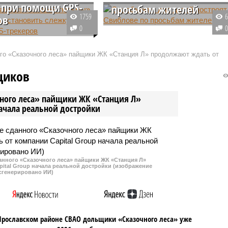
 при помощи GPS-
просьбам жителей
1759
ов
В проект застройки квартала
0
ками, находящимися в
реновации в 24-м микрорайоне
 тюрьме» в Приморье,
Свиблово будут внесены
ого «Сказочного леса» пайщики ЖК «Станция Л» продолжают ждать от
ли в период их
изменения. В соответствии с
ия в естественной
пожеланиями местных жителей
щиков
итания следить с
здесь построят новые
GPS-трекеров.
социальные объекты для детей.
чного леса» пайщики ЖК «Станция Л»
начала реальной достройки
данного «Сказочного леса» пайщики ЖК «Станция Л»
ital Group начала реальной достройки (изображение
сгенерировано ИИ)
Ярославском районе СВАО дольщики «Сказочного леса» уже