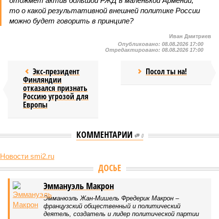
отожмёт актив большой РЖД в маленькой Армении,
то о какой результативной внешней политике России
можно будет говорить в принципе?
Иван Дмитриев
Опубликовано:
08.08.2026 17:00
Отредактировано:
08.08.2026 17:00
Экс-президент
Посол ты на!
Финляндии
отказался признать
Россию угрозой для
Европы
КОММЕНТАРИИ
0
Новости smi2.ru
Версия
//
Конфликт
//
В нескольких станциях от уже сданного
«Сказочного леса» пайщики ЖК «Станция Л» продолжают ждать от
компании Capital Group начала реальной достройки
490
«Станция ожидания» для дольщиков