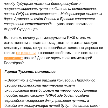
поводу будущего железных дорог рес­публики –
национализировать пути сообщения и, естественно,
ничего РЖД не компенсировать. Модернизация железных
дорог Армении за счёт России в Ереване считается
совершенно естественной»
, – указывает политолог
Андрей Суздальцев.
Вот только почему для менеджмента РЖД столь же
естественным считается вкладываться в закавказскую
«железку» тогда, когда на российских железных дорогах не
только
не решены
нынешние проблемы, но и постоянно
возникают
новые? Даст ли здесь свой комментарий
Белозёров?
Гарник Туманян, политолог
– Вероятно, в случае разрыва концессии Пашинян со
своими европейскими партнёрами могут
инициировать новый проект на территории Армении
подобно трамповскому TRIPP, где будет создана
европейская концессия для управления путями, а
доходы от эксплуатации путей будут делиться плюс-