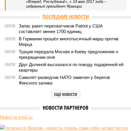
В нескольких станциях от уже сданного «Сказочного
леса» пайщики ЖК «Станция Л» продолжают ждать от
компании Capital Group начала реальной достройки
В нескольких станциях от уже сданного «Сказочного леса» пайщики ЖК
«Станция Л» продолжают ждать от компании Capital Group начала
реальной достройки (изображение сгенерировано ИИ)
Пока в Ярославском районе СВАО дольщики «Сказочного леса»
уже получают ключи – в мае 2026 года были получены
заключение о соответствии проектной документации и
разрешение на ввод жилищного комплекса в эксплуатацию –
совсем недалеко, в паре станций метро южнее, на Люблинской
улице, картина, можно сказать, прямо противоположная.
Сюжет:
Недвижимость