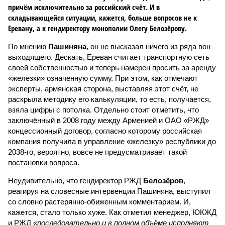
причём исключительно за российский счёт. И в
складывающейся ситуации, кажется, больше вопросов не к
Еревану, а к гендиректору монополии Олегу Белозёрову.
По мнению
Пашиняна
, он не высказал ничего из ряда вон
выходящего. Дескать, Ереван считает транспортную сеть
своей собственностью и теперь намерен просить за аренду
«железки» означенную сумму. При этом, как отмечают
эксперты, армянская сторона, выставляя этот счёт, не
раскрыла методику его калькуляции, то есть, получается,
взяла цифры с потолка. Отдельно стоит отметить, что
заключённый в 2008 году между Арменией и ОАО «РЖД»
концессионный договор, согласно которому российская
компания получила в управление «железку» республики до
2038-го, вероятно, вовсе не предусматривает такой
постановки вопроса.
Неудивительно, что гендиректор РЖД
Белозёров
,
реагируя на словесные интервенции Пашиняна, выступил
со словно растерянно-обиженным комментарием. И,
кажется, стало только хуже. Как отметил менеджер, ЮКЖД
и РЖД
«последовательно и в полном объёме исполняют