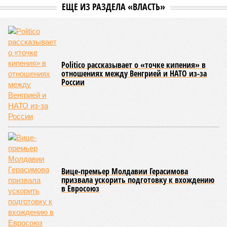
ЖК «Светлый мир «Станция Л»: та же группа компаний-
банкрот Seven Suns Development, та же
анонсированная
схема достройки через Capital Group осенью 2024 года, но
за прошедшие два года результатов, по словам дольщиков,
практически не видно. По
информации
из профильных
порталов, первую очередь ЖК строители обещают сдать к
декабрю 2026 г., вторую – к марту 2028-го. Но никто при
этом из кураторов стройки не задается вопросом: как эти
сроки должны материализоваться? На строительной
площадке, по свидетельствам дольщиков, регулярно
бывающих у забора, какая-либо техника отсутствует. Ни
бетононасосов, ни работающих кранов, ни признаков
мобилизации подрядчиков. При том, что до «декабря 2026»
осталось менее полугода.
Если в «Сказочном лесу» техзаказчик публично
отчитывался о поэтапной готовности – 90%, затем 97%, с
конкретными инженерными работами (усиление
монолитных конструкций, устранение проектных ошибок) –
то по «Станции Л» подобной публичной отчётности
дольщики не видят. Ни Capital Group, ни кураторы
строительства не подтверждают ни соблюдения графика