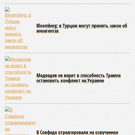
строительства, ни объёма фактически выполненных работ.
Напрашивается закономерный вопрос: если
декларируемая «Capital Group модель (достраивать
проблемные объекты SSD») сработала на
Лосиноостровской, почему она не масштабируется на
Люблино? И означает ли отсутствие техники на площадке,
что в реальности подрядчик по «Станции Л» ещё даже не
определён?
Митинги
и палаточные лагеря у объекта в
2025–2026 годах, похоже, не изменили ситуацию.
«В
последние месяцы в личном общении нам перестали
называть даже ориентировочные сроки»
, – рассказывают
расстроенные дольщики.
Казалось бы, формально ответственность по
достраиванию объекта распределена. Seven Suns
Development – банкрот, часть его структур признана
несостоятельной ещё в 2024 году, бенефициар компании
находится под следствием по ст. 200.3 УК РФ. Достройку
проблемных объектов группы – «Станции Л», «Сказочного
леса» и «В стремлении к свету», согласно информации на