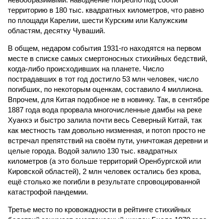
территорию в 180 тыс. квадратных километров, что равно
по площади Карелии, шести Курским или Калужским
областям, десятку Чуваший.
В общем, недаром события 1931-го находятся на первом
месте в списке самых смертоносных стихийных бедствий,
когда-либо происходивших на планете. Число
пострадавших в тот год достигло 53 млн человек, число
погибших, по некоторым оценкам, составило 4 миллиона.
Впрочем, для Китая подобное не в новинку. Так, в сентябре
1887 года вода прорвала многочисленные дамбы на реке
Хуанхэ и быстро залила почти весь Северный Китай, так
как местность там довольно низменная, и потоп просто не
встречал препятствий на своём пути, уничтожая деревни и
целые города. Водой залило 130 тыс. квадратных
километров (а это больше территорий Оренбургской или
Кировской областей), 2 млн человек остались без крова,
ещё столько же погибли в результате спровоцированной
катастрофой пандемии.
Третье место по кровожадности в рейтинге стихийных