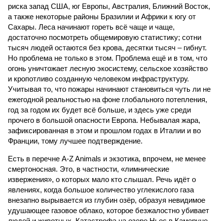
риска запад США, юг Европы, Австралия, Ближний Восток,
а также некоторые районы Бразилии и Африки к югу от
Сахары. Леса начинают гореть всё чаще и чаще,
достаточно посмотреть общемировую статистику; сотни
тысяч людей остаются без крова, десятки тысяч – гибнут.
Но проблема не только в этом. Проблема ещё и в том, что
огонь уничтожает лесную экосистему, сельское хозяйство
и кропотливо созданную человеком инфраструктуру.
Учитывая то, что пожары начинают становиться чуть ли не
ежегодной реальностью на фоне глобального потепления,
год за годом их будет всё больше, и здесь уже среди
прочего в большой опасности Европа. Небывалая жара,
зафиксированная в этом и прошлом годах в Италии и во
Франции, тому лучшее подтверждение.
Есть в перечне A-Z Animals и экзотика, впрочем, не менее
смертоносная. Это, в частности, «лимнические
извержения», о которых мало кто слышал. Речь идёт о
явлениях, когда большое количество углекислого газа
внезапно вырывается из глубин озёр, образуя невидимое
удушающее газовое облако, которое безжалостно убивает
людей и животных. Катастрофа на озере Ньос в Камеруне