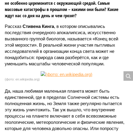
не особенно церемонится с окружающей средой. Самые
массовые катастрофы в прошлом – какими они были? Какие
ждут нас со дня на день и чем грозят?
Рассказ
Стивена Кинга
, в котором описывались
последствия очередного апокалипсиса, искусственно
вызванного группой биологов, называется «Конец всей
этой мерзости». В реальной жизни участия пытливых
исследователей в организации конца света может не
понадобиться: природа сама разберётся, как и где
уменьшить масштабы человеческой популяции.
(фото: en.wikipedia.org)
Да, наша любимая маленькая планета может быть
единственной, где в пределах Солнечной системы есть
полноценная жизнь, но Земля также регулярно пытается
эту жизнь уничтожить. Так уж вышло, что внутренние
процессы на планете включают в себя всевозможные
геологические, метеорологические и физические явления,
которые для человека довольно опасны. Или попросту