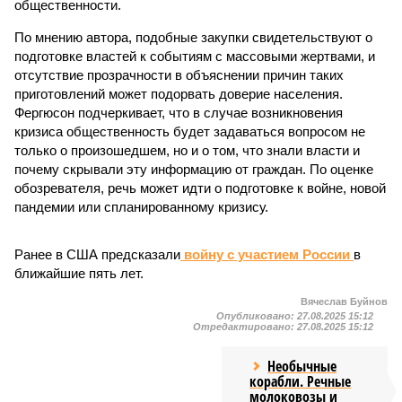
общественности.
По мнению автора, подобные закупки свидетельствуют о
подготовке властей к событиям с массовыми жертвами, и
отсутствие прозрачности в объяснении причин таких
приготовлений может подорвать доверие населения.
Фергюсон подчеркивает, что в случае возникновения
кризиса общественность будет задаваться вопросом не
только о произошедшем, но и о том, что знали власти и
почему скрывали эту информацию от граждан. По оценке
обозревателя, речь может идти о подготовке к войне, новой
пандемии или спланированному кризису.
Ранее в США предсказали
войну с участием России
в
ближайшие пять лет.
Вячеслав Буйнов
Опубликовано:
27.08.2025 15:12
Отредактировано:
27.08.2025 15:12
Необычные
корабли. Речные
молоковозы и