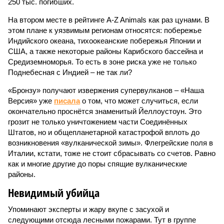
250 тыс. погибших.
На втором месте в рейтинге A-Z Animals как раз цунами. В
этом плане к уязвимым регионам относятся: побережье
Индийского океана, тихо­океанские побережья Японии и
США, а также некоторые районы Карибского бассейна и
Средиземноморья. То есть в зоне риска уже не только
Поднебесная с Индией – не так ли?
«Бронзу» получают извержения супервулканов – «Наша
Версия» уже
писала
о том, что может случиться, если
окончательно проснётся знаменитый Йеллоустоун. Это
грозит не только уничтожением части Соединённых
Штатов, но и общепланетарной катастрофой вплоть до
возникновения «вулканической зимы». Флегрейские поля в
Италии, кстати, тоже не стоит сбрасывать со счетов. Равно
как и многие другие до поры спящие вулканические
районы.
Невидимый убийца
Упоминают эксперты и жару вкупе с засухой и
следующими отсюда лесными пожарами. Тут в группе