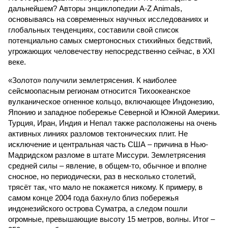
дальнейшем? Авторы энциклопедии A-Z Animals,
основываясь на современных научных исследованиях и
глобальных тенденциях, составили свой список
потенциально самых смертоносных стихийных бедствий,
угрожающих человечеству непосредственно сейчас, в XXI
веке.
«Золото» получили землетрясения. К наиболее
сейсмоопасным регионам относится Тихоокеанское
вулканическое огненное кольцо, включающее Индонезию,
Японию и западное побережье Северной и Южной Америки.
Турция, Иран, Индия и Непал также расположены на очень
активных линиях разломов тектонических плит. Не
исключение и центральная часть США – причина в Нью-
Мадридском разломе в штате Миссури. Землетрясения
средней силы – явление, в общем-то, обычное и вполне
сносное, но периодически, раз в несколько столетий,
трясёт так, что мало не покажется никому. К примеру, в
самом конце 2004 года бахнуло близ побережья
индонезийского острова Суматра, а следом пошли
огромные, превышающие высоту 15 метров, волны. Итог –