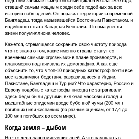
бедствий занимает смертоносный циклон Бхола 1970 года,
ставший самым мощным среди себе подобных за всю
историю наблюдений. Он поразил территории современной
Бангладеш, тогда называвшейся Восточным Пакистаном, и
индийского штата Западная Бенгалия. Шторма унесли
жизни полумиллиона человек.
Кажется, стремящаяся сохранить свою чистоту природа
что-то знала о том, какие именно страны станут со
временем самыми «грязными» в плане производств, и
планомерно подтачивала их демографию. А как ещё
объяснить то, что в топ-10 природных катастроф почти все
места занимают бедствия, разразившиеся в Индии,
Пакистане, Бангладеш и Турции? Что характерно, Россию и
Европу подобные катастрофы никогда не затрагивали,
здесь беды были другими, включая массовый голод и
масштабные эпидемии вроде бубонной чумы (200 млн
погибших) или «испанки» (по разным оценкам, от 17,4 до
100 млн погибших во всём мире).
Когда земля – дыбом
Но это дела давно минувших дней. А что нам ждать в