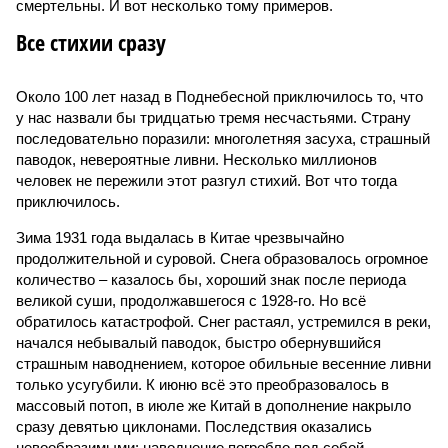
смертельны. И вот несколько тому примеров.
Все стихии сразу
Около 100 лет назад в Поднебесной приключилось то, что
у нас назвали бы тридцатью тремя несчастьями. Страну
последовательно поразили: многолетняя засуха, страшный
паводок, невероятные ливни. Несколько миллионов
человек не пережили этот разгул стихий. Вот что тогда
приключилось.
Зима 1931 года выдалась в Китае чрезвычайно
продолжительной и суровой. Снега образовалось огромное
количество – казалось бы, хороший знак после периода
великой суши, продолжавшегося с 1928-го. Но всё
обратилось катастрофой. Снег растаял, устремился в реки,
начался небывалый паводок, быстро обернувшийся
страшным наводнением, которое обильные весенние ливни
только усугубили. К июню всё это преобразовалось в
массовый потоп, в июле же Китай в дополнение накрыло
сразу девятью циклонами. Последствия оказались
невообразимыми: наводнение погребло под собой