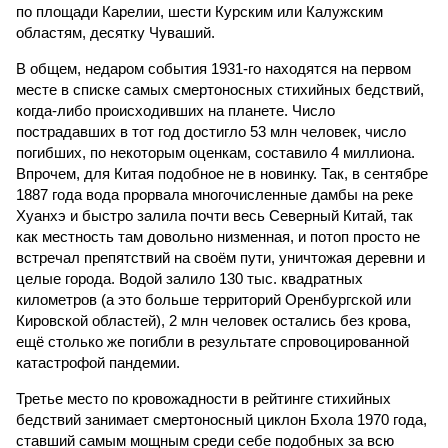
по площади Карелии, шести Курским или Калужским
областям, десятку Чуваший.
В общем, недаром события 1931-го находятся на первом
месте в списке самых смертоносных стихийных бедствий,
когда-либо происходивших на планете. Число
пострадавших в тот год достигло 53 млн человек, число
погибших, по некоторым оценкам, составило 4 миллиона.
Впрочем, для Китая подобное не в новинку. Так, в сентябре
1887 года вода прорвала многочисленные дамбы на реке
Хуанхэ и быстро залила почти весь Северный Китай, так
как местность там довольно низменная, и потоп просто не
встречал препятствий на своём пути, уничтожая деревни и
целые города. Водой залило 130 тыс. квадратных
километров (а это больше территорий Оренбургской или
Кировской областей), 2 млн человек остались без крова,
ещё столько же погибли в результате спровоцированной
катастрофой пандемии.
Третье место по кровожадности в рейтинге стихийных
бедствий занимает смертоносный циклон Бхола 1970 года,
ставший самым мощным среди себе подобных за всю