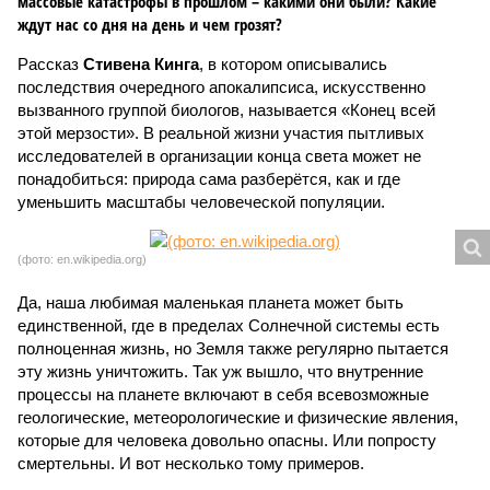
массовые катастрофы в прошлом – какими они были? Какие
ждут нас со дня на день и чем грозят?
Рассказ
Стивена Кинга
, в котором описывались
последствия очередного апокалипсиса, искусственно
вызванного группой биологов, называется «Конец всей
этой мерзости». В реальной жизни участия пытливых
исследователей в организации конца света может не
понадобиться: природа сама разберётся, как и где
уменьшить масштабы человеческой популяции.
(фото: en.wikipedia.org)
Да, наша любимая маленькая планета может быть
единственной, где в пределах Солнечной системы есть
полноценная жизнь, но Земля также регулярно пытается
эту жизнь уничтожить. Так уж вышло, что внутренние
процессы на планете включают в себя всевозможные
геологические, метеорологические и физические явления,
которые для человека довольно опасны. Или попросту
смертельны. И вот несколько тому примеров.