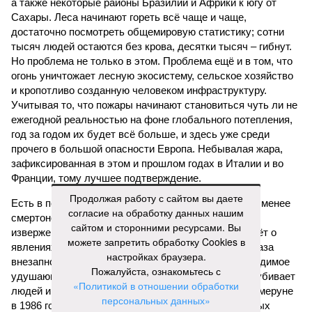
а также некоторые районы Бразилии и Африки к югу от
Сахары. Леса начинают гореть всё чаще и чаще,
достаточно посмотреть общемировую статистику; сотни
тысяч людей остаются без крова, десятки тысяч – гибнут.
Но проблема не только в этом. Проблема ещё и в том, что
огонь уничтожает лесную экосистему, сельское хозяйство
и кропотливо созданную человеком инфраструктуру.
Учитывая то, что пожары начинают становиться чуть ли не
ежегодной реальностью на фоне глобального потепления,
год за годом их будет всё больше, и здесь уже среди
прочего в большой опасности Европа. Небывалая жара,
зафиксированная в этом и прошлом годах в Италии и во
Франции, тому лучшее подтверждение.
Продолжая работу с сайтом вы даете
Есть в перечне A-Z Animals и экзотика, впрочем, не менее
согласие на обработку данных нашим
смертоносная. Это, в частности, «лимнические
сайтом и сторонними ресурсами. Вы
извержения», о которых мало кто слышал. Речь идёт о
можете запретить обработку Cookies в
явлениях, когда большое количество углекислого газа
настройках браузера.
внезапно вырывается из глубин озёр, образуя невидимое
Пожалуйста, ознакомьтесь с
удушающее газовое облако, которое безжалостно убивает
«Политикой в отношении обработки
людей и животных. Катастрофа на озере Ньос в Камеруне
персональных данных»
в 1986 году остаётся одним из наиболее чудовищных