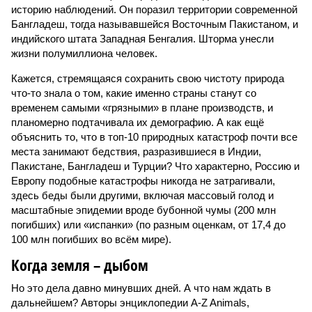
историю наблюдений. Он поразил территории современной
Бангладеш, тогда называвшейся Восточным Пакистаном, и
индийского штата Западная Бенгалия. Шторма унесли
жизни полумиллиона человек.
Кажется, стремящаяся сохранить свою чистоту природа
что-то знала о том, какие именно страны станут со
временем самыми «грязными» в плане производств, и
планомерно подтачивала их демографию. А как ещё
объяснить то, что в топ-10 природных катастроф почти все
места занимают бедствия, разразившиеся в Индии,
Пакистане, Бангладеш и Турции? Что характерно, Россию и
Европу подобные катастрофы никогда не затрагивали,
здесь беды были другими, включая массовый голод и
масштабные эпидемии вроде бубонной чумы (200 млн
погибших) или «испанки» (по разным оценкам, от 17,4 до
100 млн погибших во всём мире).
Когда земля – дыбом
Но это дела давно минувших дней. А что нам ждать в
дальнейшем? Авторы энциклопедии A-Z Animals,