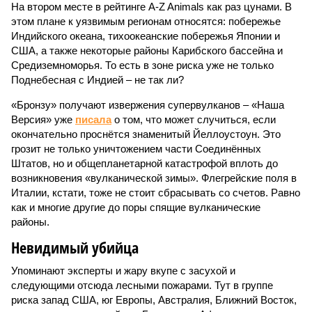
На втором месте в рейтинге A-Z Animals как раз цунами. В
этом плане к уязвимым регионам относятся: побережье
Индийского океана, тихо­океанские побережья Японии и
США, а также некоторые районы Карибского бассейна и
Средиземноморья. То есть в зоне риска уже не только
Поднебесная с Индией – не так ли?
«Бронзу» получают извержения супервулканов – «Наша
Версия» уже
писала
о том, что может случиться, если
окончательно проснётся знаменитый Йеллоустоун. Это
грозит не только уничтожением части Соединённых
Штатов, но и общепланетарной катастрофой вплоть до
возникновения «вулканической зимы». Флегрейские поля в
Италии, кстати, тоже не стоит сбрасывать со счетов. Равно
как и многие другие до поры спящие вулканические
районы.
Невидимый убийца
Упоминают эксперты и жару вкупе с засухой и
следующими отсюда лесными пожарами. Тут в группе
риска запад США, юг Европы, Австралия, Ближний Восток,