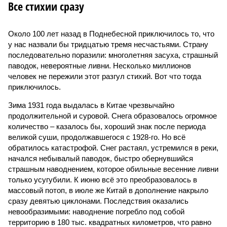
Все стихии сразу
Около 100 лет назад в Поднебесной приключилось то, что
у нас назвали бы тридцатью тремя несчастьями. Страну
последовательно поразили: многолетняя засуха, страшный
паводок, невероятные ливни. Несколько миллионов
человек не пережили этот разгул стихий. Вот что тогда
приключилось.
Зима 1931 года выдалась в Китае чрезвычайно
продолжительной и суровой. Снега образовалось огромное
количество – казалось бы, хороший знак после периода
великой суши, продолжавшегося с 1928-го. Но всё
обратилось катастрофой. Снег растаял, устремился в реки,
начался небывалый паводок, быстро обернувшийся
страшным наводнением, которое обильные весенние ливни
только усугубили. К июню всё это преобразовалось в
массовый потоп, в июле же Китай в дополнение накрыло
сразу девятью циклонами. Последствия оказались
невообразимыми: наводнение погребло под собой
территорию в 180 тыс. квадратных километров, что равно