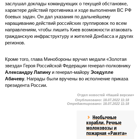
заслушал доклады командующих о текущей обстановке,
характере действий противника и ходе выполнения ВС РФ
боевых задач. Он дал указания по дальнейшему
наращиванию действий российских группировок по всем
направлениям, чтобы лишить Киев возможности атаковать
гражданскую инфраструктуру и жителей Донбасса и других
регионов.
Кроме того, глава Минобороны вручил медали «Золотая
звезда» Героя Российской Федерации генерал-полковнику
Александру Лапину
и генерал-майору
Эседулле
Абачеву
. Награды были вручены во исполнение приказа
президента России.
Отдел новостей «Нашей версии»
Опубликовано:
18.07.2022 11:18
Отредактировано:
18.07.2022 11:18
Необычные
корабли. Речные
молоковозы и
пожарная «Ракета»