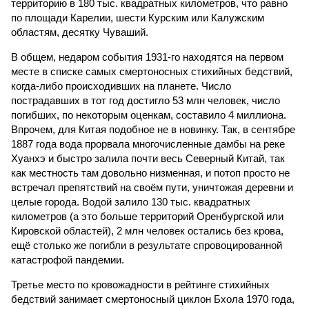
территорию в 180 тыс. квадратных километров, что равно
по площади Карелии, шести Курским или Калужским
областям, десятку Чуваший.
В общем, недаром события 1931-го находятся на первом
месте в списке самых смертоносных стихийных бедствий,
когда-либо происходивших на планете. Число
пострадавших в тот год достигло 53 млн человек, число
погибших, по некоторым оценкам, составило 4 миллиона.
Впрочем, для Китая подобное не в новинку. Так, в сентябре
1887 года вода прорвала многочисленные дамбы на реке
Хуанхэ и быстро залила почти весь Северный Китай, так
как местность там довольно низменная, и потоп просто не
встречал препятствий на своём пути, уничтожая деревни и
целые города. Водой залило 130 тыс. квадратных
километров (а это больше территорий Оренбургской или
Кировской областей), 2 млн человек остались без крова,
ещё столько же погибли в результате спровоцированной
катастрофой пандемии.
Третье место по кровожадности в рейтинге стихийных
бедствий занимает смертоносный циклон Бхола 1970 года,