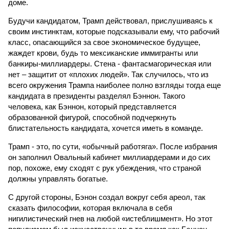
доме.
Будучи кандидатом, Трамп действовал, прислушиваясь к
своим инстинктам, которые подсказывали ему, что рабочий
класс, опасающийся за свое экономическое будущее,
жаждет крови, будь то мексиканские иммигранты или
банкиры-миллиардеры. Стена - фантасмагорическая или
нет – защитит от «плохих людей». Так случилось, что из
всего окружения Трампа наиболее полно взгляды тогда еще
кандидата в президенты разделял Бэннон. Такого
человека, как Бэннон, который представляется
образованной фигурой, способной подчеркнуть
блистательность кандидата, хочется иметь в команде.
Трамп - это, по сути, «обычный работяга». После избрания
он заполнил Овальный кабинет миллиардерами и до сих
пор, похоже, ему сходят с рук убеждения, что страной
должны управлять богатые.
С другой стороны, Бэнон создал вокруг себя ареол, так
сказать философии, которая включала в себя
нигилистический гнев на любой «истеблишмент». Но этот