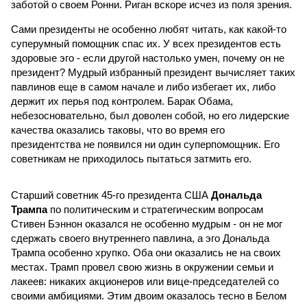
заботой о своем Ронни. Риган вскоре исчез из поля зрения.
Сами президенты не особенно любят читать, как какой-то
суперумный помощник спас их. У всех президентов есть
здоровые эго - если другой настолько умен, почему он не
президент? Мудрый избранный президент вычисляет таких
павлинов еще в самом начале и либо избегает их, либо
держит их перья под контролем. Барак Обама,
небезосновательно, был доволен собой, но его лидерские
качества оказались таковы, что во время его
президентства не появился ни один суперпомощник. Его
советникам не приходилось пытаться затмить его.
Старший советник 45-го президента США
Дональда
Трампа
по политическим и стратегическим вопросам
Стивен Бэннон оказался не особенно мудрым - он не мог
сдержать своего внутреннего павлина, а эго Дональда
Трампа особенно хрупко. Оба они оказались не на своих
местах. Трамп провел свою жизнь в окружении семьи и
лакеев: никаких акционеров или вице-председателей со
своими амбициями. Этим двоим оказалось тесно в Белом