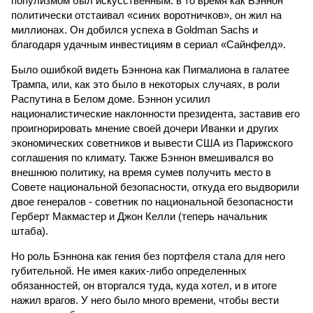
популизмом был искусственным: в то время как Бэннон
политически отстаивал «синих воротничков», он жил на
миллионах. Он добился успеха в Goldman Sachs и
благодаря удачным инвестициям в сериал «Сайнфелд».
Было ошибкой видеть Бэннона как Пигмалиона в галатее
Трампа, или, как это было в некоторых случаях, в роли
Распутина в Белом доме. Бэннон усилил
националистические наклонности президента, заставив его
проигнорировать мнение своей дочери Иванки и других
экономических советников и вывести США из Парижского
соглашения по климату. Также Бэннон вмешивался во
внешнюю политику, на время сумев получить место в
Совете национальной безопасности, откуда его выдворили
двое генералов - советник по национальной безопасности
Герберт Макмастер и Джон Келли (теперь начальник
штаба).
Но роль Бэннона как гения без портфеля стала для него
губительной. Не имея каких-либо определенных
обязанностей, он вторгался туда, куда хотел, и в итоге
нажил врагов. У него было много времени, чтобы вести