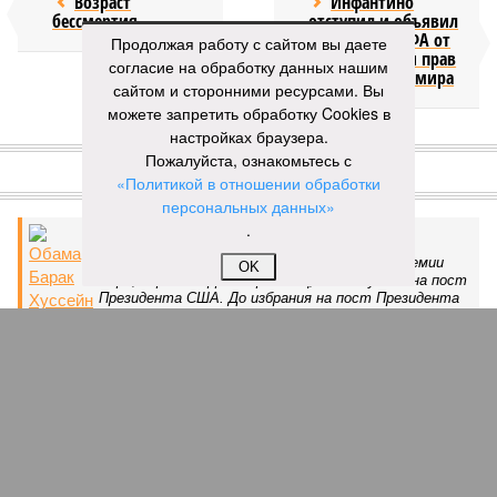
Возраст
Инфантино
бессмертия
отступил и объявил
об отказе ФИФА от
Продолжая работу с сайтом вы даете
продажи доли прав
согласие на обработку данных нашим
на чемпионат мира
сайтом и сторонними ресурсами. Вы
можете запретить обработку Cookies в
настройках браузера.
КОММЕНТАРИИ
1
Пожалуйста, ознакомьтесь с
«Политикой в отношении обработки
ДОСЬЕ
персональных данных»
.
Обама Барак Хуссейн
44 Президент США, лауреат Нобелевской премии
OK
мира, первый афроамериканец, выдвинутый на пост
Президента США. До избрания на пост Президента
был сенатором от штата Иллинойс.
Дональд Трамп
Дональд Трамп – известный американский бизнесмен,
миллиардер, предприниматель и строительный
магнат. 45-й президент Соединенных Штатов
Америки, республиканец.
ПОСЛЕДНИЕ НОВОСТИ