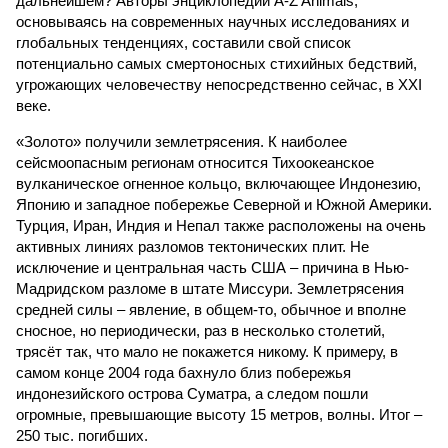
дальнейшем? Авторы энциклопедии A-Z Animals,
основываясь на современных научных исследованиях и
глобальных тенденциях, составили свой список
потенциально самых смертоносных стихийных бедствий,
угрожающих человечеству непосредственно сейчас, в XXI
веке.
«Золото» получили землетрясения. К наиболее
сейсмоопасным регионам относится Тихоокеанское
вулканическое огненное кольцо, включающее Индонезию,
Японию и западное побережье Северной и Южной Америки.
Турция, Иран, Индия и Непал также расположены на очень
активных линиях разломов тектонических плит. Не
исключение и центральная часть США – причина в Нью-
Мадридском разломе в штате Миссури. Землетрясения
средней силы – явление, в общем-то, обычное и вполне
сносное, но периодически, раз в несколько столетий,
трясёт так, что мало не покажется никому. К примеру, в
самом конце 2004 года бахнуло близ побережья
индонезийского острова Суматра, а следом пошли
огромные, превышающие высоту 15 метров, волны. Итог –
250 тыс. погибших.