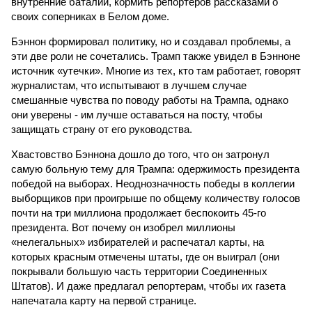
внутренние баталии, кормить репортеров рассказами о
своих соперниках в Белом доме.
Бэннон формировал политику, но и создавал проблемы, а
эти две роли не сочетались. Трамп также увидел в Бэнноне
источник «утечки». Многие из тех, кто там работает, говорят
журналистам, что испытывают в лучшем случае
смешанные чувства по поводу работы на Трампа, однако
они уверены - им лучше оставаться на посту, чтобы
защищать страну от его руководства.
Хвастовство Бэннона дошло до того, что он затронул
самую больную тему для Трампа: одержимость президента
победой на выборах. Неоднозначность победы в коллегии
выборщиков при проигрыше по общему количеству голосов
почти на три миллиона продолжает беспокоить 45-го
президента. Вот почему он изобрел миллионы
«нелегальных» избирателей и распечатал карты, на
которых красным отмечены штаты, где он выиграл (они
покрывали большую часть территории Соединенных
Штатов). И даже предлагал репортерам, чтобы их газета
напечатала карту на первой странице.