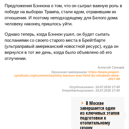
Предложения Бэннона о том, что он сыграл важную роль в
победе на выборах Трампа, стали ядом, отравившим их
отношения. И поэтому неподходящему для Белого дома
человеку наконец пришлось уйти.
Однако теперь, когда Бэннон ушел, он будет сыпать
посланиями со своего старого места в Брейтбарте
(ультраправый американский новостной ресурс), куда он
вернулся в тот же день, когда было объявлено об его
отлучении.
Алексей Свищёв
Оригинал материала:
https://www.project-
syndicate.org/commentary/why-bannon-was-fired-by-elizabeth-drew-
2017-08
Опубликовано:
10.07.2018 17:00
Отредактировано:
10.07.2018 17:00
В Москве
завершается один
из ключевых этапов
подготовки к
отопительному
сезону