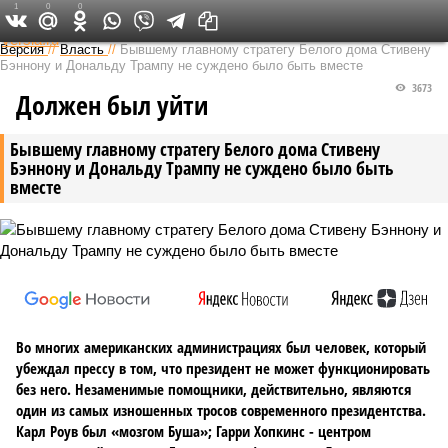
1
0
0
Федеральный выпуск
Версия
//
Власть
//
Бывшему главному стратегу Белого дома Стивену
Бэннону и Дональду Трампу не суждено было быть вместе
3673
Должен был уйти
Бывшему главному стратегу Белого дома Стивену
Бэннону и Дональду Трампу не суждено было быть
вместе
Во многих американских администрациях был человек, который
убеждал прессу в том, что президент не может функционировать
без него. Незаменимые помощники, действительно, являются
один из самых изношенных тросов современного президентства.
Карл Роув был «мозгом Буша»; Гарри Хопкинс - центром