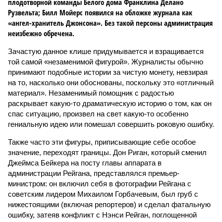
плодотворной команды Белого дома Франклина Делано
Рузвельта; Билл Мойерс появился на обложке журнала как
«ангел-хранитель Джонсона». Без такой персоны администрация
неизбежно обречена.
Зачастую данное клише придумывается и взращивается
той самой «незаменимой фигурой». Журналисты обычно
принимают подобные истории за чистую монету, невзирая
на то, насколько они обоснованы, поскольку это «отличный
материал». Незаменимый помощник с радостью
раскрывает какую-то драматическую историю о том, как он
спас ситуацию, произвел на свет какую-то особенно
гениальную идею или помешал совершить роковую ошибку.
Также часто эти фигуры, приписывающие себе особое
значение, переходят границы. Дон Риган, который сменил
Джеймса Бейкера на посту главы аппарата в
администрации Рейгана, представлялся премьер-
министром: он включил себя в фотографии Рейгана с
советским лидером Михаилом Горбачевым, был груб с
нижестоящими (включая репортеров) и сделал фатальную
ошибку, затеяв конфликт с Нэнси Рейган, поглощенной