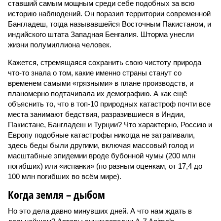
ставший самым мощным среди себе подобных за всю
историю наблюдений. Он поразил территории современной
Бангладеш, тогда называвшейся Восточным Пакистаном, и
индийского штата Западная Бенгалия. Шторма унесли
жизни полумиллиона человек.
Кажется, стремящаяся сохранить свою чистоту природа
что-то знала о том, какие именно страны станут со
временем самыми «грязными» в плане производств, и
планомерно подтачивала их демографию. А как ещё
объяснить то, что в топ-10 природных катастроф почти все
места занимают бедствия, разразившиеся в Индии,
Пакистане, Бангладеш и Турции? Что характерно, Россию и
Европу подобные катастрофы никогда не затрагивали,
здесь беды были другими, включая массовый голод и
масштабные эпидемии вроде бубонной чумы (200 млн
погибших) или «испанки» (по разным оценкам, от 17,4 до
100 млн погибших во всём мире).
Когда земля – дыбом
Но это дела давно минувших дней. А что нам ждать в