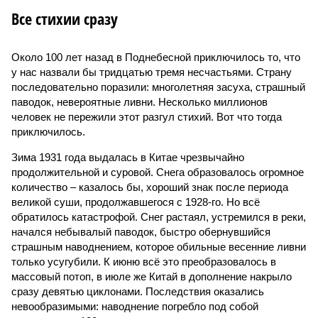
Все стихии сразу
Около 100 лет назад в Поднебесной приключилось то, что
у нас назвали бы тридцатью тремя несчастьями. Страну
последовательно поразили: многолетняя засуха, страшный
паводок, невероятные ливни. Несколько миллионов
человек не пережили этот разгул стихий. Вот что тогда
приключилось.
Зима 1931 года выдалась в Китае чрезвычайно
продолжительной и суровой. Снега образовалось огромное
количество – казалось бы, хороший знак после периода
великой суши, продолжавшегося с 1928-го. Но всё
обратилось катастрофой. Снег растаял, устремился в реки,
начался небывалый паводок, быстро обернувшийся
страшным наводнением, которое обильные весенние ливни
только усугубили. К июню всё это преобразовалось в
массовый потоп, в июле же Китай в дополнение накрыло
сразу девятью циклонами. Последствия оказались
невообразимыми: наводнение погребло под собой