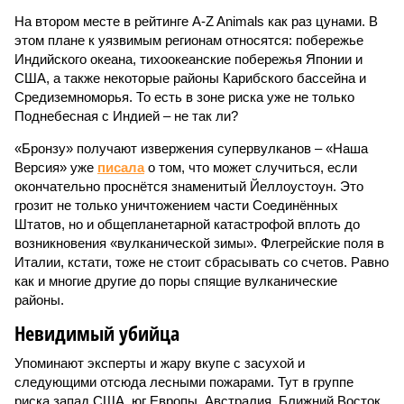
На втором месте в рейтинге A-Z Animals как раз цунами. В
этом плане к уязвимым регионам относятся: побережье
Индийского океана, тихо­океанские побережья Японии и
США, а также некоторые районы Карибского бассейна и
Средиземноморья. То есть в зоне риска уже не только
Поднебесная с Индией – не так ли?
«Бронзу» получают извержения супервулканов – «Наша
Версия» уже
писала
о том, что может случиться, если
окончательно проснётся знаменитый Йеллоустоун. Это
грозит не только уничтожением части Соединённых
Штатов, но и общепланетарной катастрофой вплоть до
возникновения «вулканической зимы». Флегрейские поля в
Италии, кстати, тоже не стоит сбрасывать со счетов. Равно
как и многие другие до поры спящие вулканические
районы.
Невидимый убийца
Упоминают эксперты и жару вкупе с засухой и
следующими отсюда лесными пожарами. Тут в группе
риска запад США, юг Европы, Австралия, Ближний Восток,