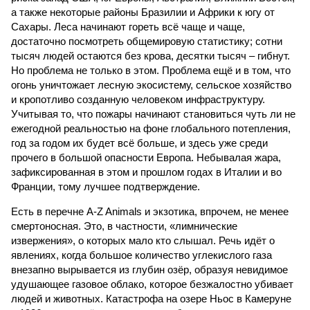
а также некоторые районы Бразилии и Африки к югу от
Сахары. Леса начинают гореть всё чаще и чаще,
достаточно посмотреть общемировую статистику; сотни
тысяч людей остаются без крова, десятки тысяч – гибнут.
Но проблема не только в этом. Проблема ещё и в том, что
огонь уничтожает лесную экосистему, сельское хозяйство
и кропотливо созданную человеком инфраструктуру.
Учитывая то, что пожары начинают становиться чуть ли не
ежегодной реальностью на фоне глобального потепления,
год за годом их будет всё больше, и здесь уже среди
прочего в большой опасности Европа. Небывалая жара,
зафиксированная в этом и прошлом годах в Италии и во
Франции, тому лучшее подтверждение.
Есть в перечне A-Z Animals и экзотика, впрочем, не менее
смертоносная. Это, в частности, «лимнические
извержения», о которых мало кто слышал. Речь идёт о
явлениях, когда большое количество углекислого газа
внезапно вырывается из глубин озёр, образуя невидимое
удушающее газовое облако, которое безжалостно убивает
людей и животных. Катастрофа на озере Ньос в Камеруне