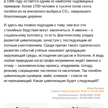
в 1986 году остаётся одним из наиболее чудовищных
примеров: более 1700 человек и тысячи голов скота
погибли из-за внезапного выброса CO₂, накрывшего
близлежащие деревни.
И здесь мы плавно подходим к тому, чем все эти
стихийные бедствия могут закончиться. А именно – к
социальному коллапсу, то есть фактическому упадку
развитой цивилизации, зачастую с последующим её
полным уничтожением. Среди причин такого трагического
развития событий учёные называют деградацию
окружающей среды, истощение ресурсов и болезни. А ведь
любая природная катастрофа непременно ведёт именно к
этому – экономическому кризису, эпидемиям, голоду,
резкому сокращению численности населения. Так погибли
цивилизации шумеров, майя, кхмеров – список не
исчерпывающий. Какая цивилизация будет следующей?
Илья Космач
Газета
«Наша версия» №29 от 03.08.2026
Опубликовано:
05.08.2026 13:00
Отредактировано:
05.08.2026 13:00