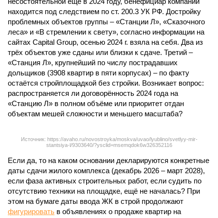
несостоятельной ещё в 2024 году, бенефициар компании
находится под следствием по ст. 200.3 УК РФ. Достройку
проблемных объектов группы – «Станции Л», «Сказочного
леса» и «В стремлении к свету», согласно информации на
сайтах Capital Group, осенью 2024 г. взяла на себя. Два из
трёх объектов уже сданы или близки к сдаче. Третий –
«Станция Л», крупнейший по числу пострадавших
дольщиков (3908 квартир в пяти корпусах) – по факту
остаётся стройплощадкой без стройки. Возникает вопрос:
распространяется ли договорённость 2024 года на
«Станцию Л» в полном объёме или приоритет отдан
объектам мешей сложности и меньшего масштаба?
Источник: https://avaho.ru/novostroyka/moskva/uvao/lyublino/svetlyy-mir-
stantsiya-l/9303640/?ysclid=msemqdok6w326352116
Если да, то на каком основании декларируются конкретные
даты сдачи жилого комплекса (декабрь 2026 – март 2028),
если фаза активных строительных работ, если судить по
отсутствию техники на площадке, ещё не началась? При
этом на бумаге даты ввода ЖК в строй продолжают
фигурировать
в объявлениях о продаже квартир на