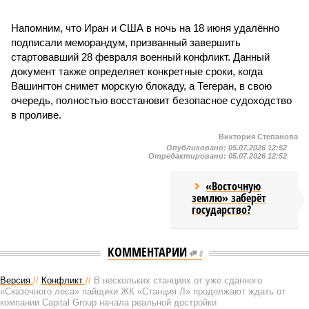
Напомним, что Иран и США в ночь на 18 июня удалённо
подписали меморандум, призванный завершить
стартовавший 28 февраля военный конфликт. Данный
документ также определяет конкретные сроки, когда
Вашингтон снимет морскую блокаду, а Тегеран, в свою
очередь, полностью восстановит безопасное судоходство
в проливе.
Виктория Степанова
Опубликовано:
05.07.2026 12:52
Отредактировано:
05.07.2026 12:52
«Восточную
землю» заберёт
государство?
КОММЕНТАРИИ
0
Версия
//
Конфликт
//
В нескольких станциях от уже сданного
«Сказочного леса» пайщики ЖК «Станция Л» продолжают ждать от
компании Capital Group начала реальной достройки