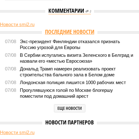
КОММЕНТАРИИ
0
Новости smi2.ru
Версия
//
Общество
//
Земля уже не раз показывала человечеству свой
крутой нрав – когда покажет снова?
735
Последние времена
Земля уже не раз показывала человечеству свой крутой
нрав – когда покажет снова?
Земля уже не раз показывала человечеству свой крутой нрав – когда
покажет снова? (фото: АР-ТАСС)
Природа постоянно вступает в противоречие с нами. Ведь пока
она стремится всё на планете держать в балансе, человечество
не особенно церемонится с окружающей средой. Самые