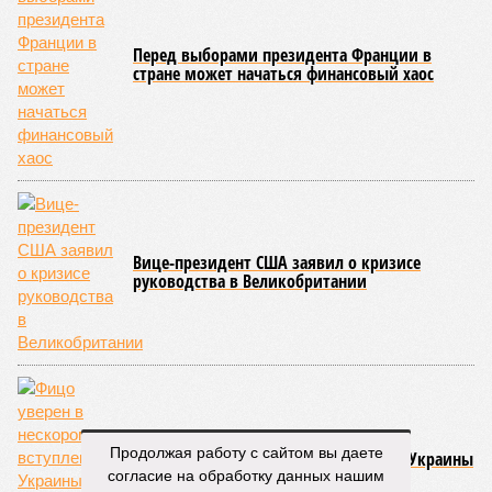
Все стихии сразу
Около 100 лет назад в Поднебесной приключилось то, что
у нас назвали бы тридцатью тремя несчастьями. Страну
последовательно поразили: многолетняя засуха, страшный
паводок, невероятные ливни. Несколько миллионов
человек не пережили этот разгул стихий. Вот что тогда
приключилось.
Зима 1931 года выдалась в Китае чрезвычайно
продолжительной и суровой. Снега образовалось огромное
количество – казалось бы, хороший знак после периода
великой суши, продолжавшегося с 1928-го. Но всё
обратилось катастрофой. Снег растаял, устремился в реки,
начался небывалый паводок, быстро обернувшийся
страшным наводнением, которое обильные весенние ливни
только усугубили. К июню всё это преобразовалось в
массовый потоп, в июле же Китай в дополнение накрыло
сразу девятью циклонами. Последствия оказались
Продолжая работу с сайтом вы даете
невообразимыми: наводнение погребло под собой
согласие на обработку данных нашим