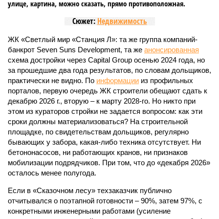
улице, картина, можно сказать, прямо противоположная.
Сюжет:
Недвижимость
ЖК «Светлый мир «Станция Л»: та же группа компаний-
банкрот Seven Suns Development, та же
анонсированная
схема достройки через Capital Group осенью 2024 года, но
за прошедшие два года результатов, по словам дольщиков,
практически не видно. По
информации
из профильных
порталов, первую очередь ЖК строители обещают сдать к
декабрю 2026 г., вторую – к марту 2028-го. Но никто при
этом из кураторов стройки не задается вопросом: как эти
сроки должны материализоваться? На строительной
площадке, по свидетельствам дольщиков, регулярно
бывающих у забора, какая-либо техника отсутствует. Ни
бетононасосов, ни работающих кранов, ни признаков
мобилизации подрядчиков. При том, что до «декабря 2026»
осталось менее полугода.
Если в «Сказочном лесу» техзаказчик публично
отчитывался о поэтапной готовности – 90%, затем 97%, с
конкретными инженерными работами (усиление