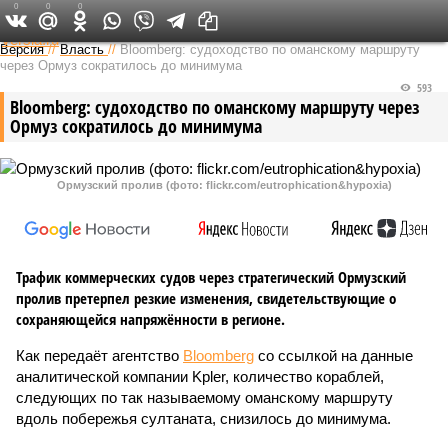
0
0
0
Федеральный выпуск
Версия
//
Власть
//
Bloomberg: судоходство по оманскому маршруту
через Ормуз сократилось до минимума
593
Bloomberg: судоходство по оманскому маршруту через
Ормуз сократилось до минимума
Ормузский пролив (фото: flickr.com/eutrophication&hypoxia)
Трафик коммерческих судов через стратегический Ормузский
пролив претерпел резкие изменения, свидетельствующие о
сохраняющейся напряжённости в регионе.
Как передаёт агентство
Bloomberg
со ссылкой на данные
аналитической компании Kpler, количество кораблей,
следующих по так называемому оманскому маршруту
вдоль побережья султаната, снизилось до минимума.