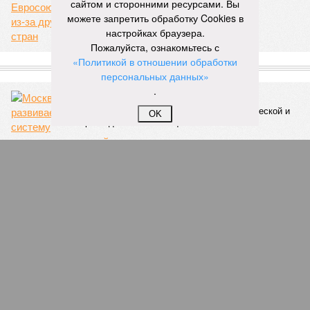
территорию в 180 тыс. квадратных километров, что равно
сайтом и сторонними ресурсами. Вы
по площади Карелии, шести Курским или Калужским
можете запретить обработку Cookies в
областям, десятку Чуваший.
настройках браузера.
Пожалуйста, ознакомьтесь с
В общем, недаром события 1931-го находятся на первом
«Политикой в отношении обработки
месте в списке самых смертоносных стихийных бедствий,
персональных данных»
когда-либо происходивших на планете. Число
.
пострадавших в тот год достигло 53 млн человек, число
погибших, по некоторым оценкам, составило 4 миллиона.
OK
Впрочем, для Китая подобное не в новинку. Так, в сентябре
1887 года вода прорвала многочисленные дамбы на реке
Хуанхэ и быстро залила почти весь Северный Китай, так
как местность там довольно низменная, и потоп просто не
встречал препятствий на своём пути, уничтожая деревни и
целые города. Водой залило 130 тыс. квадратных
километров (а это больше территорий Оренбургской или
Кировской областей), 2 млн человек остались без крова,
ещё столько же погибли в результате спровоцированной
катастрофой пандемии.
Третье место по кровожадности в рейтинге стихийных
бедствий занимает смертоносный циклон Бхола 1970 года,