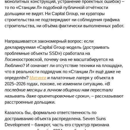
монолитных конструкций, устранение проектных ошибок) –
то по «Станции Л» подобной публичной отчётности
дольщики не видят. Ни Capital Group, ни кураторы
строительства не подтверждают ни соблюдения графика
строительства, ни объёма фактически выполненных работ.
Напрашивается закономерный вопрос: если
декларируемая «Capital Group модель (достраивать
проблемные объекты SSD») сработала на
Лосиноостровской, почему она не масштабируется на
Люблино? И означает ли отсутствие техники на площадке,
что в реальности подрядчик по «Станции Л» ещё даже не
определён?
Митинги
и палаточные лагеря у объекта в
2025–2026 годах, похоже, не изменили ситуацию.
«В
последние месяцы в личном общении нам перестали
называть даже ориентировочные сроки»
, – рассказывают
расстроенные дольщики.
Казалось бы, формально ответственность по
достраиванию объекта распределена. Seven Suns
Development – банкрот, часть его структур признана