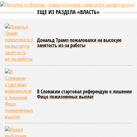
массовые катастрофы в прошлом – какими они были? Какие
ждут нас со дня на день и чем грозят?
Рассказ
Стивена Кинга
, в котором описывались
последствия очередного апокалипсиса, искусственно
вызванного группой биологов, называется «Конец всей
этой мерзости». В реальной жизни участия пытливых
исследователей в организации конца света может не
понадобиться: природа сама разберётся, как и где
уменьшить масштабы человеческой популяции.
(фото: en.wikipedia.org)
Да, наша любимая маленькая планета может быть
единственной, где в пределах Солнечной системы есть
полноценная жизнь, но Земля также регулярно пытается
эту жизнь уничтожить. Так уж вышло, что внутренние
процессы на планете включают в себя всевозможные
геологические, метеорологические и физические явления,
которые для человека довольно опасны. Или попросту
смертельны. И вот несколько тому примеров.