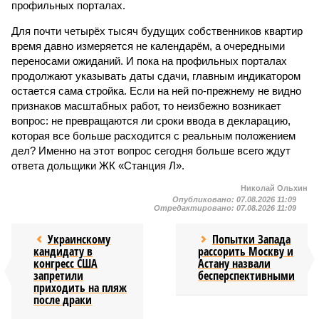
профильных порталах.
Для почти четырёх тысяч будущих собственников квартир
время давно измеряется не календарём, а очередными
переносами ожиданий. И пока на профильных порталах
продолжают указывать даты сдачи, главным индикатором
остается сама стройка. Если на ней по-прежнему не видно
признаков масштабных работ, то неизбежно возникает
вопрос: не превращаются ли сроки ввода в декларацию,
которая все больше расходится с реальным положением
дел? Именно на этот вопрос сегодня больше всего ждут
ответа дольщики ЖК «Станция Л».
Николай Ольхин
Опубликовано:
07.08.2026 11:09
Отредактировано:
07.08.2026 11:09
Украинскому
Попытки Запада
кандидату в
рассорить Москву и
конгресс США
Астану назвали
запретили
бесперспективными
приходить на пляж
после драки