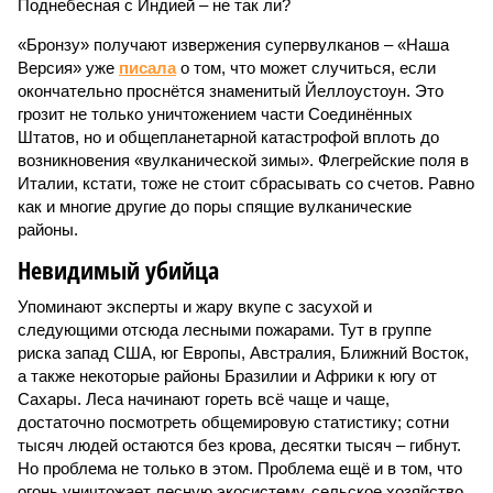
Поднебесная с Индией – не так ли?
«Бронзу» получают извержения супервулканов – «Наша
Версия» уже
писала
о том, что может случиться, если
окончательно проснётся знаменитый Йеллоустоун. Это
грозит не только уничтожением части Соединённых
Штатов, но и общепланетарной катастрофой вплоть до
возникновения «вулканической зимы». Флегрейские поля в
Италии, кстати, тоже не стоит сбрасывать со счетов. Равно
как и многие другие до поры спящие вулканические
районы.
Невидимый убийца
Упоминают эксперты и жару вкупе с засухой и
следующими отсюда лесными пожарами. Тут в группе
риска запад США, юг Европы, Австралия, Ближний Восток,
а также некоторые районы Бразилии и Африки к югу от
Сахары. Леса начинают гореть всё чаще и чаще,
достаточно посмотреть общемировую статистику; сотни
тысяч людей остаются без крова, десятки тысяч – гибнут.
Но проблема не только в этом. Проблема ещё и в том, что
огонь уничтожает лесную экосистему, сельское хозяйство