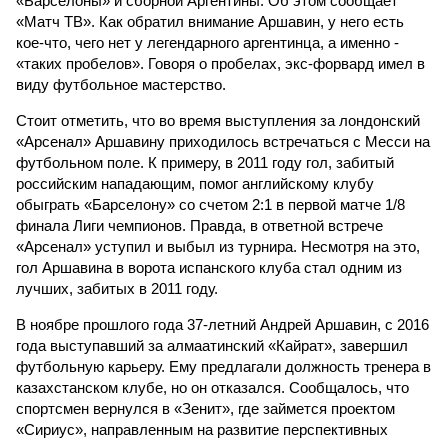
«Барселоны» и сборной Аргентины. Об этом сообщает
«Матч ТВ». Как обратил внимание Аршавин, у него есть
кое-что, чего нет у легендарного аргентинца, а именно -
«таких пробелов». Говоря о пробелах, экс-форвард имел в
виду футбольное мастерство.
Стоит отметить, что во время выступления за лондонский
«Арсенал» Аршавину приходилось встречаться с Месси на
футбольном поле. К примеру, в 2011 году гол, забитый
российским нападающим, помог английскому клубу
обыграть «Барселону» со счетом 2:1 в первой матче 1/8
финала Лиги чемпионов. Правда, в ответной встрече
«Арсенал» уступил и выбыл из турнира. Несмотря на это,
гол Аршавина в ворота испанского клуба стал одним из
лучших, забитых в 2011 году.
В ноябре прошлого года 37-летний Андрей Аршавин, с 2016
года выступавший за алмаатинский «Кайрат», завершил
футбольную карьеру. Ему предлагали должность тренера в
казахстанском клубе, но он отказался. Сообщалось, что
спортсмен вернулся в «Зенит», где займется проектом
«Сириус», направленным на развитие перспективных