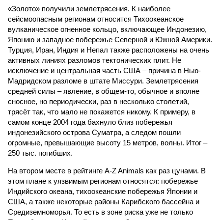
«Золото» получили землетрясения. К наиболее
сейсмоопасным регионам относится Тихоокеанское
вулканическое огненное кольцо, включающее Индонезию,
Японию и западное побережье Северной и Южной Америки.
Турция, Иран, Индия и Непал также расположены на очень
активных линиях разломов тектонических плит. Не
исключение и центральная часть США – причина в Нью-
Мадридском разломе в штате Миссури. Землетрясения
средней силы – явление, в общем-то, обычное и вполне
сносное, но периодически, раз в несколько столетий,
трясёт так, что мало не покажется никому. К примеру, в
самом конце 2004 года бахнуло близ побережья
индонезийского острова Суматра, а следом пошли
огромные, превышающие высоту 15 метров, волны. Итог –
250 тыс. погибших.
На втором месте в рейтинге A-Z Animals как раз цунами. В
этом плане к уязвимым регионам относятся: побережье
Индийского океана, тихо­океанские побережья Японии и
США, а также некоторые районы Карибского бассейна и
Средиземноморья. То есть в зоне риска уже не только