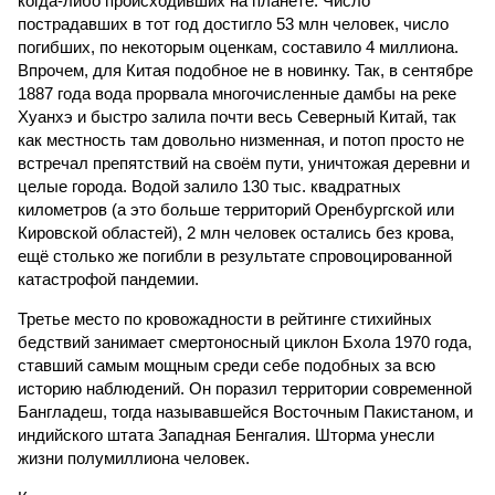
когда-либо происходивших на планете. Число
пострадавших в тот год достигло 53 млн человек, число
погибших, по некоторым оценкам, составило 4 миллиона.
Впрочем, для Китая подобное не в новинку. Так, в сентябре
1887 года вода прорвала многочисленные дамбы на реке
Хуанхэ и быстро залила почти весь Северный Китай, так
как местность там довольно низменная, и потоп просто не
встречал препятствий на своём пути, уничтожая деревни и
целые города. Водой залило 130 тыс. квадратных
километров (а это больше территорий Оренбургской или
Кировской областей), 2 млн человек остались без крова,
ещё столько же погибли в результате спровоцированной
катастрофой пандемии.
Третье место по кровожадности в рейтинге стихийных
бедствий занимает смертоносный циклон Бхола 1970 года,
ставший самым мощным среди себе подобных за всю
историю наблюдений. Он поразил территории современной
Бангладеш, тогда называвшейся Восточным Пакистаном, и
индийского штата Западная Бенгалия. Шторма унесли
жизни полумиллиона человек.