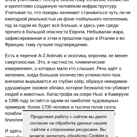
и кропотливо созданную человеком инфраструктуру.
Учитывая то, что пожары начинают становиться чуть ли не
ежегодной реальностью на фоне глобального потепления,
год за годом их будет всё больше, и здесь уже среди
прочего в большой опасности Европа. Небывалая жара,
зафиксированная в этом и прошлом годах в Италии и во
Франции, тому лучшее подтверждение.
Есть в перечне A-Z Animals и экзотика, впрочем, не менее
смертоносная. Это, в частности, «лимнические
извержения», о которых мало кто слышал. Речь идёт о
явлениях, когда большое количество углекислого газа
внезапно вырывается из глубин озёр, образуя невидимое
удушающее газовое облако, которое безжалостно убивает
людей и животных. Катастрофа на озере Ньос в Камеруне
в 1986 году остаётся одним из наиболее чудовищных
примеров: более 1700 человек и тысячи голов скота
погибли из-за внезапного выброса CO₂, накрывшего
Продолжая работу с сайтом вы даете
близлежащие деревни.
согласие на обработку данных нашим
сайтом и сторонними ресурсами. Вы
И здесь мы плавно подходим к тому, чем все эти
можете запретить обработку Cookies в