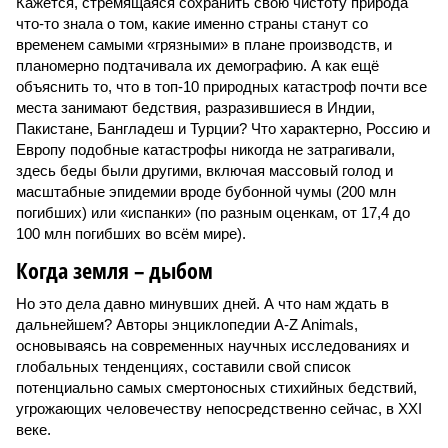
Кажется, стремящаяся сохранить свою чистоту природа
что-то знала о том, какие именно страны станут со
временем самыми «грязными» в плане производств, и
планомерно подтачивала их демографию. А как ещё
объяснить то, что в топ-10 природных катастроф почти все
места занимают бедствия, разразившиеся в Индии,
Пакистане, Бангладеш и Турции? Что характерно, Россию и
Европу подобные катастрофы никогда не затрагивали,
здесь беды были другими, включая массовый голод и
масштабные эпидемии вроде бубонной чумы (200 млн
погибших) или «испанки» (по разным оценкам, от 17,4 до
100 млн погибших во всём мире).
Когда земля – дыбом
Но это дела давно минувших дней. А что нам ждать в
дальнейшем? Авторы энциклопедии A-Z Animals,
основываясь на современных научных исследованиях и
глобальных тенденциях, составили свой список
потенциально самых смертоносных стихийных бедствий,
угрожающих человечеству непосредственно сейчас, в XXI
веке.