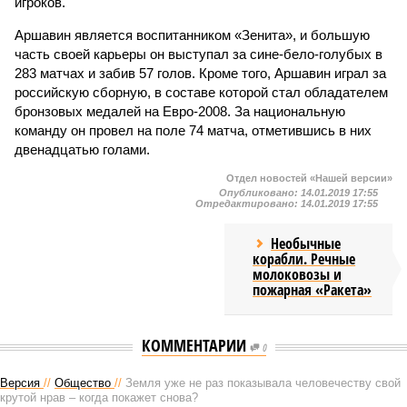
игроков.
Аршавин является воспитанником «Зенита», и большую
часть своей карьеры он выступал за сине-бело-голубых в
283 матчах и забив 57 голов. Кроме того, Аршавин играл за
российскую сборную, в составе которой стал обладателем
бронзовых медалей на Евро-2008. За национальную
команду он провел на поле 74 матча, отметившись в них
двенадцатью голами.
Отдел новостей «Нашей версии»
Опубликовано:
14.01.2019 17:55
Отредактировано:
14.01.2019 17:55
Необычные
корабли. Речные
молоковозы и
пожарная «Ракета»
КОММЕНТАРИИ
0
Версия
//
Общество
//
Земля уже не раз показывала человечеству свой
крутой нрав – когда покажет снова?