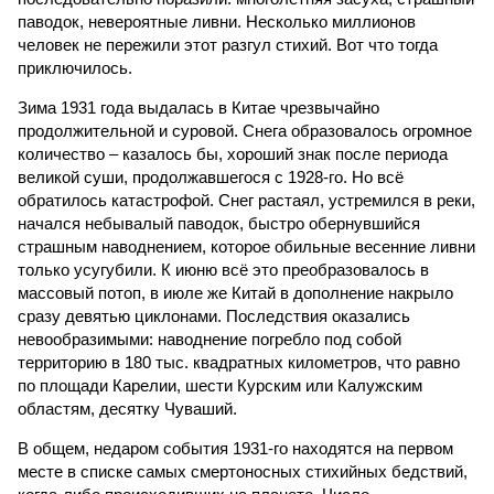
паводок, невероятные ливни. Несколько миллионов
человек не пережили этот разгул стихий. Вот что тогда
приключилось.
Зима 1931 года выдалась в Китае чрезвычайно
продолжительной и суровой. Снега образовалось огромное
количество – казалось бы, хороший знак после периода
великой суши, продолжавшегося с 1928-го. Но всё
обратилось катастрофой. Снег растаял, устремился в реки,
начался небывалый паводок, быстро обернувшийся
страшным наводнением, которое обильные весенние ливни
только усугубили. К июню всё это преобразовалось в
массовый потоп, в июле же Китай в дополнение накрыло
сразу девятью циклонами. Последствия оказались
невообразимыми: наводнение погребло под собой
территорию в 180 тыс. квадратных километров, что равно
по площади Карелии, шести Курским или Калужским
областям, десятку Чуваший.
В общем, недаром события 1931-го находятся на первом
месте в списке самых смертоносных стихийных бедствий,